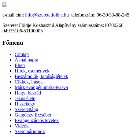
e-mail cím:
info@szeretetfoldje.hu
telefonszám: 06-30/33-88-245
Szeretet Földje Közhasznú Alapítvány számlaszáma:10700268-
04975106-51100005
Főmenü
Címlap
A mai napra
Eheti
Hírek, események
Beszámolók, tanúságtételek
Cikkek, írások
Márk evangéliumát olvasva
Hegyi beszéd
Jézus élete
Hiszekegy
Szeretetláng
Galgóczy Erzsébet
Evangelizációs levelek
Videók
Szemináriumok