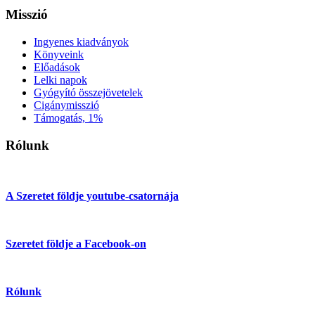
Misszió
Ingyenes kiadványok
Könyveink
Előadások
Lelki napok
Gyógyító összejövetelek
Cigánymisszió
Támogatás, 1%
Rólunk
A Szeretet földje youtube-csatornája
Szeretet földje a Facebook-on
Rólunk