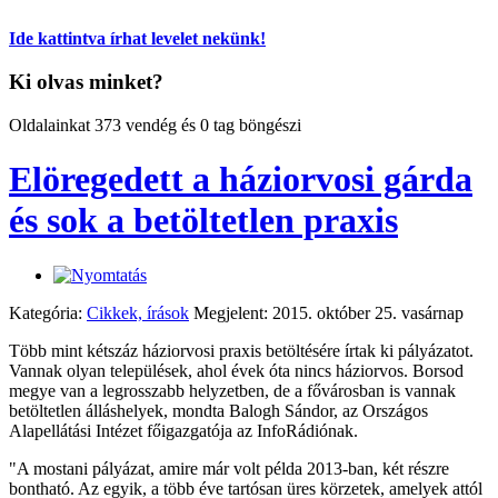
Ide kattintva írhat levelet nekünk!
Ki olvas minket?
Oldalainkat 373 vendég és 0 tag böngészi
Elöregedett a háziorvosi gárda
és sok a betöltetlen praxis
Kategória:
Cikkek, írások
Megjelent: 2015. október 25. vasárnap
Több mint kétszáz háziorvosi praxis betöltésére írtak ki pályázatot.
Vannak olyan települések, ahol évek óta nincs háziorvos. Borsod
megye van a legrosszabb helyzetben, de a fővárosban is vannak
betöltetlen álláshelyek, mondta Balogh Sándor, az Országos
Alapellátási Intézet főigazgatója az InfoRádiónak.
"A mostani pályázat, amire már volt példa 2013-ban, két részre
bontható. Az egyik, a több éve tartósan üres körzetek, amelyek attól