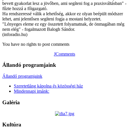
bevett gyakorlat lesz a jövőben, ami segíteni fog a praxisváltásban" -
fűzte hozzá a főigazgató.
Ha rendszeressé válik a lehetőség, akkor ez olyan beépült módszer
lehet, ami jelentősen segíteni fogja a mostani helyzetet.
"Lényeges eleme ez egy összetett folyamatnak, de önmagában még
nem elég" - fogalmazott Balogh Sándor.
(inforadio.hu)
You have no rights to post comments
JComments
Állandó programjaink
Állandó programjaink
Szeretetláng kápolna és közösségi ház
Mindennapi imánk:
Galéria
Kultúra