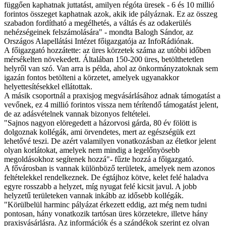
függően kaphatnak juttatást, amilyen régóta üresek - 6 és 10 millió
forintos összeget kaphatnak azok, akik ide pályáznak. Ez az összeg
szabadon fordítható a megélhetés, a váltás és az odakerülés
nehézségeinek felszámolására" - mondta Balogh Sándor, az
Országos Alapellátási Intézet főigazgatója az InfoRádiónak.
A főigazgató hozzátette: az üres körzetek száma az utóbbi időben
mérsékelten növekedett. Általában 150-200 üres, betölthetetlen
helyről van szó. Van arra is példa, ahol az önkormányzatoknak sem
igazán fontos betölteni a körzetet, amelyek ugyanakkor
helyettesítésekkel ellátottak.
A másik csoportnál a praxisjog megvásárlásához adnak támogatást a
vevőnek, ez 4 millió forintos vissza nem térítendő támogatást jelent,
de az adásvételnek vannak bizonyos feltételei.
"Sajnos nagyon elöregedett a házorvosi gárda, 80 év fölött is
dolgoznak kollégák, ami örvendetes, mert az egészségük ezt
lehetővé teszi. De azért valamilyen vonatkozásban az életkor jelent
olyan korlátokat, amelyek nem mindig a legelőnyösebb
megoldásokhoz segítenek hozzá"- fűzte hozzá a főigazgató.
A fővárosban is vannak különböző területek, amelyek nem azonos
feltételekkel rendelkeznek. De égtájhoz kötve, kelet felé haladva
egyre rosszabb a helyzet, míg nyugat felé kicsit javul. A jobb
helyzetű területeken vannak inkább az idősebb kollégák.
"Körülbelül harminc pályázat érkezett eddig, azt még nem tudni
pontosan, hány vonatkozik tartósan üres körzetekre, illetve hány
praxisvásárlásra. Az információk és a szándékok szerint ez olyan