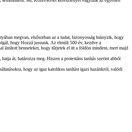
ak semmisíteni. Mi, Közel-Kelet keresztényei vagyunk az egyetlen
 atyában megvan, elsősorban az a tudat, bizonyosság hiányzik, hogy
zolgál, hogy Hozzá jussunk. Az elmúlt 500 év, kezdve a
l ámított benneteket, hogy tűrjetek el itt a földön mindent, mert majd
hatja át, határozza meg. Hiszen a protestáns tanítás szerint abból
áltatáso
kra, hogy az igaz katolikus tanítást igazi hazánkról, valódi