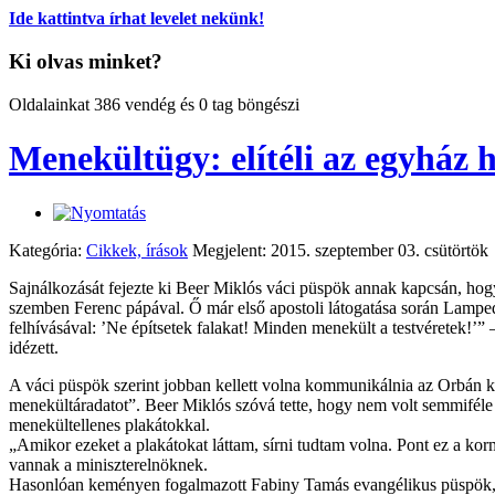
Ide kattintva írhat levelet nekünk!
Ki olvas minket?
Oldalainkat 386 vendég és 0 tag böngészi
Menekültügy: elítéli az egyház h
Kategória:
Cikkek, írások
Megjelent: 2015. szeptember 03. csütörtök
Sajnálkozását fejezte ki Beer Miklós váci püspök annak kapcsán, hogy
szemben Ferenc pápával. Ő már első apostoli látogatása során Lampedus
felhívásával: ’Ne építsetek falakat! Minden menekült a testvéretek!’”
idézett.
A váci püspök szerint jobban kellett volna kommunikálnia az Orbán ko
menekültáradatot”. Beer Miklós szóvá tette, hogy nem volt semmiféle pá
menekültellenes plakátokkal.
„Amikor ezeket a plakátokat láttam, sírni tudtam volna. Pont ez a kor
vannak a miniszterelnöknek.
Hasonlóan keményen fogalmazott Fabiny Tamás evangélikus püspök, aki 