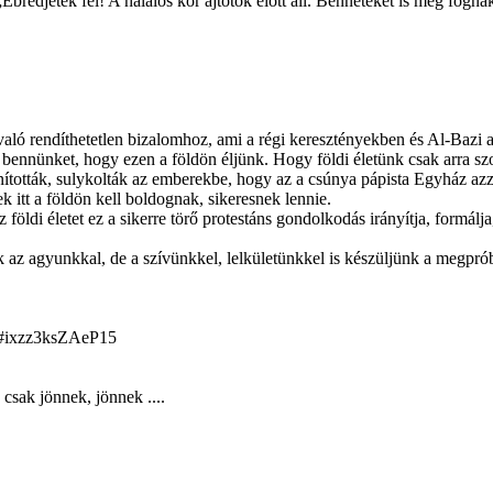
bredjetek fel! A halálos kór ajtótok előtt áll. Benneteket is meg fogn
 való rendíthetetlen bizalomhoz, ami a régi keresztényekben és Al-Bazi
t bennünket, hogy ezen a földön éljünk. Hogy földi életünk csak arra s
anították, sulykolták az emberekbe, hogy az a csúnya pápista Egyház azza
ek itt a földön kell boldognak, sikeresnek lennie.
i életet ez a sikerre törő protestáns gondolkodás irányítja, formálja, 
z agyunkkal, de a szívünkkel, lelkületünkkel is készüljünk a megprób
z#ixzz3ksZAeP15
csak jönnek, jönnek ....