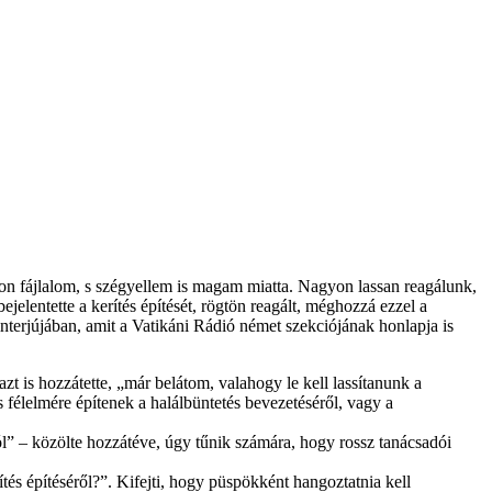
yon fájlalom, s szégyellem is magam miatta. Nagyon lassan reagálunk,
elentette a kerítés építését, rögtön reagált, méghozzá ezzel a
interjújában, amit a Vatikáni Rádió német szekciójának honlapja is
 is hozzátette, „már belátom, valahogy le kell lassítanunk a
s félelmére építenek a halálbüntetés bevezetéséről, vagy a
ól” – közölte hozzátéve, úgy tűnik számára, hogy rossz tanácsadói
és építéséről?”. Kifejti, hogy püspökként hangoztatnia kell