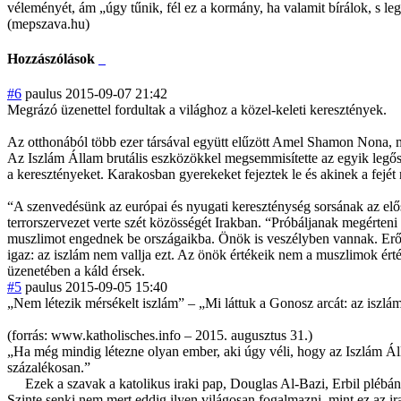
véleményét, ám „úgy tűnik, fél ez a kormány, ha valamit bírálok, s le
(mepszava.hu)
Hozzászólások
#6
paulus
2015-09-07 21:42
Megrázó üzenettel fordultak a világhoz a közel-keleti keresztények.
Az otthonából több ezer társával együtt elűzött Amel Shamon Nona, mo
Az Iszlám Állam brutális eszközökkel megsemmisítette az egyik legősib
a keresztényeket. Karakosban gyerekeket fejeztek le és akinek a fejét 
“A szenvedésünk az európai és nyugati kereszténység sorsának az elő
terrorszervezet verte szét közösségét Irakban. “Próbáljanak megérteni 
muszlimot engednek be országaikba. Önök is veszélyben vannak. Erős
igaz: az iszlám nem vallja ezt. Az önök értékeik nem a muszlimok ért
üzenetében a káld érsek.
#5
paulus
2015-09-05 15:40
„Nem létezik mérsékelt iszlám” – „Mi láttuk a Gonosz arcát: az iszlá
(forrás: www.katholisches.info – 2015. augusztus 31.)
„Ha még mindig létezne olyan ember, aki úgy véli, hogy az Iszlám Áll
százalékosan.”
Ezek a szavak a katolikus iraki pap, Douglas Al-Bazi, Erbil plébá
Szinte senki nem mert eddig ilyen világosan fogalmazni, mint ez az irak