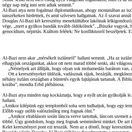
négy nap még inni sem adtak semmit.”
Al-Bazi atya nem fogalmaz diplomatikusan, ahogy mostanában az iszl
tanszékeken hirdetnek, és amit szívesen hallgatnak. Az ő szavai ann
Douglas Al-Bazi két keresztény menekülttábor lakóinak lelkigondozój
vége, „mert a gyilkos bandák tovább öldökölnek”. „Büszke vagyok, h
genocídium, népirtás. Kiáltom felétek: Ne konfliktusról beszéljetek. E
Al-Bazi nem akar „mérsékelt iszlámról” hallani semmit. „Ha az iszlám
elhagyjuk országunkat, akkor ott nem marad többé senki, aki világossá
„Némelyek azt állítják, hogy olyan sok mohamedán barátom van, akik
Ott a keresztényeket üldözik, vadásznak rájuk, bezárják, megkínozz
néhány iszlám országban a büntetés egyik fajtájának tartanak. A Biblia 
korába”, mondta Erbil plébánosa.
Al-Bazi atya minden nap kockáztatja, hogy a nyílt utcán gyilkolják le
hallani.
„Amikor kilépünk egy templomból soha sem tudhatjuk, hogy egy tem
Előbb vagy utóbb valószínűleg meg fognak ölni.”
„Amikor elrablásom során láncra verve tartottak, láncom szemeit a
többé. Úgy gondolom, hogy meg fognak semmisíteni minket. De azt is 
Kelet keresztényei pont ezt tesszük. Nem az a döntő, hogy keresztün