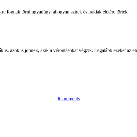
re fognak törni ugyanúgy, ahogyan szírek és irakiak életére törtek.
k is, azok is jönnek, akik a vérontásokat végzik. Legalább ezeket az e
JComments