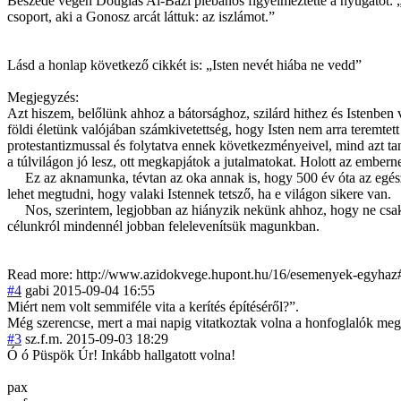
Beszéde végén Douglas Al-Bazi plébános figyelmeztette a nyugatot: „É
csoport, aki a Gonosz arcát láttuk: az iszlámot.”
Lásd a honlap következő cikkét is: „Isten nevét hiába ne vedd”
Megjegyzés:
Azt hiszem, belőlünk ahhoz a bátorsághoz, szilárd hithez és Istenben
földi életünk valójában számkivetettség
, hogy Isten nem arra teremtet
protestantizmus
sal és folytatva ennek következményeiv
el, mind azt t
a túlvilágon jó lesz, ott megkapjátok a jutalmatokat. Holott az embern
Ez az aknamunka, tévtan az oka annak is, hogy 500 év óta az egész föld
lehet megtudni, hogy valaki Istennek tetsző, ha e világon sikere van.
Nos, szerintem, legjobban az hiányzik nekünk ahhoz, hogy ne csak a
célunkról mindennél jobban felelevenítsük magunkban.
Read more: http://www.azidokvege.hupont.hu/16/esemenyek-egyha
#4
gabi
2015-09-04 16:55
Miért nem volt semmiféle vita a kerítés építéséről?”.
Még szerencse, mert a mai napig vitatkoztak volna a honfoglalók meg 
#3
sz.f.m.
2015-09-03 18:29
Ó ó Püspök Úr! Inkább hallgatott volna!
pax