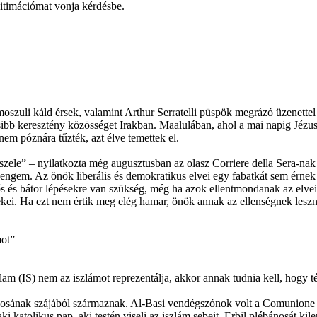
gitimációmat vonja kérdésbe.
szuli káld érsek, valamint Arthur Serratelli püspök megrázó üzenettel 
b keresztény közösséget Irakban. Maalulában, ahol a mai napig Jézus ny
nem póznára tűzték, azt élve temettek el.
szele” – nyilatkozta még augusztusban az olasz Corriere della Sera-n
engem. Az önök liberális és demokratikus elvei egy fabatkát sem érnek it
 és bátor lépésekre van szükség, még ha azok ellentmondanak az elvei
ékei. Ha ezt nem értik meg elég hamar, önök annak az ellenségnek leszn
mot”
am (IS) nem az iszlámot reprezentálja, akkor annak tudnia kell, hogy 
nosának szájából származnak. Al-Basi vendégszónok volt a Comunione 
i katolikus pap, aki testén viseli az iszlám sebeit. Erbil plébánosát kil