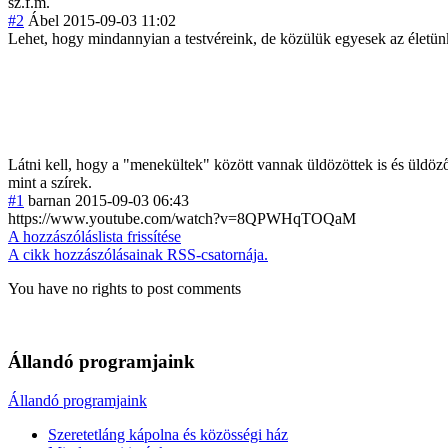
sz.f.m.
#2
Ábel
2015-09-03 11:02
Lehet, hogy mindannyian a testvéreink, de közülük egyesek az életünk
Látni kell, hogy a "menekültek" között vannak üldözöttek is és üldöző
mint a szírek.
#1
barnan
2015-09-03 06:43
https://www.youtube.com/watch?v=8QPWHqTOQaM
A hozzászóláslista frissítése
A cikk hozzászólásainak RSS-csatornája.
You have no rights to post comments
Állandó programjaink
Állandó programjaink
Szeretetláng kápolna és közösségi ház