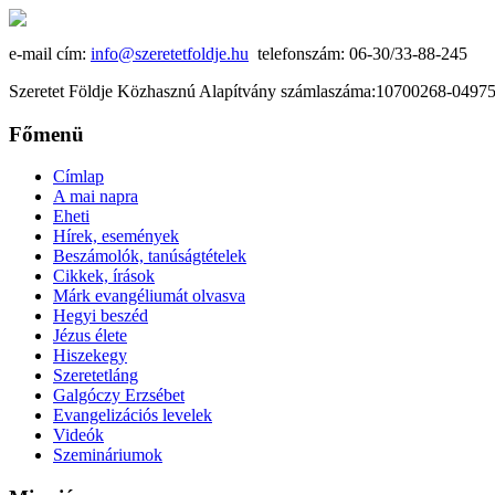
e-mail cím:
info@szeretetfoldje.hu
telefonszám: 06-30/33-88-245
Szeretet Földje Közhasznú Alapítvány számlaszáma:10700268-049
Főmenü
Címlap
A mai napra
Eheti
Hírek, események
Beszámolók, tanúságtételek
Cikkek, írások
Márk evangéliumát olvasva
Hegyi beszéd
Jézus élete
Hiszekegy
Szeretetláng
Galgóczy Erzsébet
Evangelizációs levelek
Videók
Szemináriumok