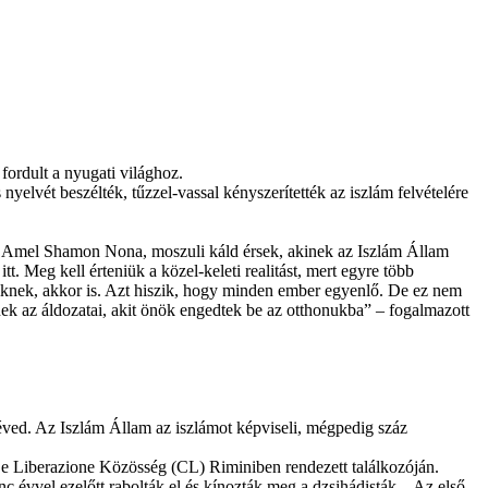
fordult a nyugati világhoz.
elvét beszélték, tűzzel-vassal kényszerítették az iszlám felvételére
ak Amel Shamon Nona, moszuli káld érsek, akinek az Iszlám Állam
t. Meg kell érteniük a közel-keleti realitást, mert egyre több
knek, akkor is. Azt hiszik, hogy minden ember egyenlő. De ez nem
ek az áldozatai, akit önök engedtek be az otthonukba” – fogalmazott
téved. Az Iszlám Állam az iszlámot képviseli, mégpedig száz
e Liberazione Közösség (CL) Riminiben rendezett találkozóján.
enc évvel ezelőtt rabolták el és kínozták meg a dzsihádisták. „Az első