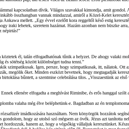
ámmal kapcsolatban dívik. Világos szavakkal kimondja, amit gondol. A
ál inkább összhangban vannak mindazzal, amiről a Közel-Kelet kereszté
a Ankawa mellett. „Egy évvel ezelőtt kora reggeltől késő estig keres
ogy iraki lehetek, szeretem hazámat. Hazám azonban nem büszke arra, 
z népirtás!”
 köztetek él, talán elfogadhatónak tűnik a helyzet. De ahogy valaki m
g és sötétség között különbséget tudna tenni.”
 szimpatikusak. Igen, persze, hogy szimpatikusak, itt, nálatok. Ott 
ák, megölik őket. Minden eszközt bevetnek, hogy megtagadják kereszté
birtoklása bűntett, a szentmise celebrálása tilos. „Visszaestünk az első
. Ennek ellenére elfogadta a meghívást Riminibe, és erős hanggal szólt
plomba valaha még élve beléphetünk-e. Bagdadban az én templomomat 
 rózsafüzér imádkozására használtam. Nem könyörgök hozzátok segíts
gondolom, hogy az utolsó szó mégsem az övék. Jézus azt tanította nek
ket hordozzuk, hanem az, hogy a végsőkig vállaljuk keresztünket. Kész