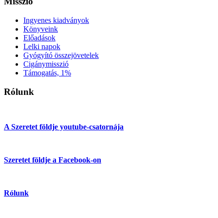
Misszió
Ingyenes kiadványok
Könyveink
Előadások
Lelki napok
Gyógyító összejövetelek
Cigánymisszió
Támogatás, 1%
Rólunk
A Szeretet földje youtube-csatornája
Szeretet földje a Facebook-on
Rólunk