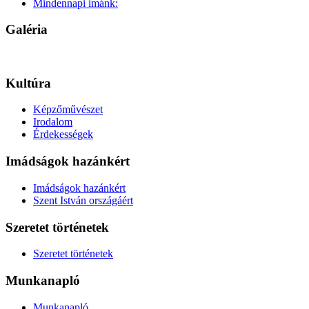
Mindennapi imánk:
Galéria
Kultúra
Képzőművészet
Irodalom
Érdekességek
Imádságok hazánkért
Imádságok hazánkért
Szent István országáért
Szeretet történetek
Szeretet történetek
Munkanapló
Munkanapló