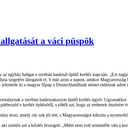
allgatását a váci püspök
 az egyház hallgat a szerbiai határnál épülő kerítés kapcsán. „Ezt nag
a szigetére látogatott el. S már azon a napon, amikor Magyarország bej
 – jelentette ki a magyar főpap a Deutschlandfunk német rádiónak adott 
rmánynak a szerbiai határszakaszon épülő kerítés ügyét. Ugyanakkor azt
rbeszéd e kerítés építéséről, s elítéli azt, hogy az emberek önzésére é
mány teszi, amely oly sok jót tett, s Magyarországot kihozta a nyomorb
szintén azt a kérdés feszegeti: „Miért nem volt semmiféle vita a kerít