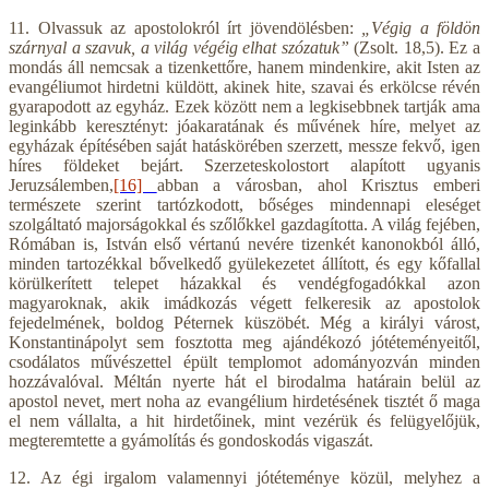
11. Olvassuk az apostolokról írt jövendölésben:
„Végig a földön
szárnyal a szavuk, a világ végéig elhat szózatuk”
(Zsolt. 18,5). Ez a
mondás áll nemcsak a tizenkettőre, hanem mindenkire, akit Isten az
evangéliumot hirdetni küldött, akinek hite, szavai és erkölcse révén
gyarapodott az egyház. Ezek között nem a legkisebbnek tartják ama
leginkább keresztényt: jóakaratának és művének híre, melyet az
egyházak építésében saját hatáskörében szerzett, messze fekvő, igen
híres földeket bejárt. Szerzeteskolostort alapított ugyanis
Jeruzsálemben,
[16]
abban a városban, ahol Krisztus emberi
természete szerint tartózkodott, bőséges mindennapi eleséget
szolgáltató majorságokkal és szőlőkkel gazdagította. A világ fejében,
Rómában is, István első vértanú nevére tizenkét kanonokból álló,
minden tartozékkal bővelkedő gyülekezetet állított, és egy kőfallal
körülkerített telepet házakkal és vendégfogadókkal azon
magyaroknak, akik imádkozás végett felkeresik az apostolok
fejedelmének, boldog Péternek küszöbét. Még a királyi várost,
Konstantinápolyt sem fosztotta meg ajándékozó jótéteményeitől,
csodálatos művészettel épült templomot adományozván minden
hozzávalóval. Méltán nyerte hát el birodalma határain belül az
apostol nevet, mert noha az evangélium hirdetésének tisztét ő maga
el nem vállalta, a hit hirdetőinek, mint vezérük és felügyelőjük,
megteremtette a gyámolítás és gondoskodás vigaszát.
12. Az égi irgalom valamennyi jótéteménye közül, melyhez a