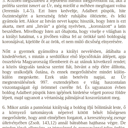
5. Közben megszületett a fejedelem Istentől megjövendölt fia, akit a
próféta szerint
ismert az Úr
, még
mielőtt a méhben
megfogant volna
(Jeremiás 1,4-5). Ezt Isten kedveltje, Adalbert püspök, hite
őszinteségéért a keresztség fehér ruhájába öltöztette, és lelki
gyámola lett. Akkor az István nevet kapta; hisszük, hogy Isten is ezt
akarta, mert ami „István“ a görög nyelvben, ,,koronázott“ a latin
beszédben. Mivelhogy Isten azt óhajtotta, hogy viselje e világban is
a királyi hatalmat, s a jövőben váltsa fel az örökké tartó boldogság
koronájával, kijelölte őt az örök, el nem múló dicsőség elnyerésére.
Nőtt a gyermek gyámolítva a királyi nevelésben, átlábalta a
kisdedéveket, s miután a serdülőkor első lépcsőfokán átlépett, apja
összehívta Magyarország főembereit és az utánuk következő rendet;
a közös tárgyalás tanácsa szerint fiát, Istvánt a nép élére állította,
hogy uralkodjék őutána, és ennek megerősítésére mindet külön-
külön megeskette. Ezek után betelvén napjai, az Úr
megtestesülésének 997. esztendejében e világ haszontalan
viszontagságait égi örömmel cserélte fel. És ugyanazon évben
boldog Adalbert püspök Isten igéjének hirdetése végett porosz földre
lépett, majd ugyanott a vértanúság pálmájával koszorúztatott meg.
6. Mikor aztán a pannóniai királyság a boldog ifjú bólintását leste, ő
a környező tartományok népeivel kötött békét hűségesen
megerősítette, hogy amit elméjében forgatott, a kereszténység
zsenge
ültetvényében
(Zsolt. 143,12) annál bátrabban hajthassa végre. De
minden jónak ellensége, az irigységgel és gonoszsággal teljes ördög,