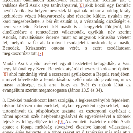
vallásos életű Asrik atya tanítványaival,
[6]
akik közül egy Bonifác
nevűt Asrik atya helyére neveztek ki apátnak: mikor a boldog király
igehirdetés végett Magyarország alsó részeibe küldte, nyakán egy
kard megsebesítette, s bár élt ezután is, a vértanúság dicsőségét el
nem veszítette. Érkezett két másik is a lengyelek földjéről, kik
elmélkedésre a remeteéletet választották, egyikük, név szerint
András, hitvallásának érdeme miatt az angyalok kórusába vétetett
fel, melyről az Úr általa művelt csodajelei tanúskodnak; a másik,
Benedek, Krisztusért ontotta vérét, s ezért csodálatosan
megkoszorúztatott.
[7]
Miután Asrik apátot övéivel együtt tisztelettel befogadták, a Vas-
hegy lábánál egy Szent Benedek atyáról elnevezett kolostort épített,
[8]
ahol mindmáig virul a szerzetesi gyülekezet a Regula rendjében,
s mivel bővelkedik a fenntartásához kellő mulandó javakban, nincs
másra szüksége, csak arra, hogy az övéi és mások lábát az
evangélium szerint megmosogassa (János 13,5 és 34).
8. Ezekkel tanácskozott Isten szolgája, a legkeresztényibb fejedelem,
olykor közösen mindenekkel, olykor egyenként egyesekkel, majd
tartományait tíz püspökségre asztatta, az esztergomi egyházat a
római apostoli szék helybenhagyásával és egyetértésével a többiek
fejévé és felügyelőjévé tette.
[9]
Az említett tiszteletre méltó Asrik
apátot a főpapi méltóság süvegével ékesítve kánoni választással
ennek élére helyezte, s a többi széket az ő tanácsára más-más atya