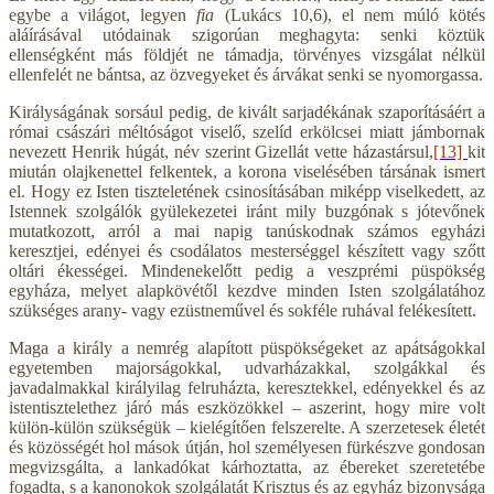
egybe a világot, legyen
fia
(Lukács 10,6), el nem múló kötés
aláírásával utódainak szigorúan meghagyta: senki köztük
ellenségként más földjét ne támadja, törvényes vizsgálat nélkül
ellenfelét ne bántsa, az özvegyeket és árvákat senki se nyomorgassa.
Királyságának sorsául pedig, de kivált sarjadékának szaporításáért a
római császári méltóságot viselő, szelíd erkölcsei miatt jámbornak
nevezett Henrik húgát, név szerint Gizellát vette házastársul,
[13]
kit
miután olajkenettel felkentek, a korona viselésében társának ismert
el. Hogy ez Isten tiszteletének csinosításában miképp viselkedett, az
Istennek szolgálók gyülekezetei iránt mily buzgónak s jótevőnek
mutatkozott, arról a mai napig tanúskodnak számos egyházi
keresztjei, edényei és csodálatos mesterséggel készített vagy szőtt
oltári ékességei. Mindenekelőtt pedig a veszprémi püspökség
egyháza, melyet alapkövétől kezdve minden Isten szolgálatához
szükséges arany- vagy ezüstneművel és sokféle ruhával felékesített.
Maga a király a nemrég alapított püspökségeket az apátságokkal
egyetemben majorságokkal, udvarházakkal, szolgákkal és
javadalmakkal királyilag felruházta, keresztekkel, edényekkel és az
istentisztelethez járó más eszközökkel – aszerint, hogy mire volt
külön-külön szükségük – kielégítően felszerelte. A szerzetesek életét
és közösségét hol mások útján, hol személyesen fürkészve gondosan
megvizsgálta, a lankadókat kárhoztatta, az ébereket szeretetébe
fogadta, s a kanonokok szolgálatát Krisztus és az egyház bizonysága