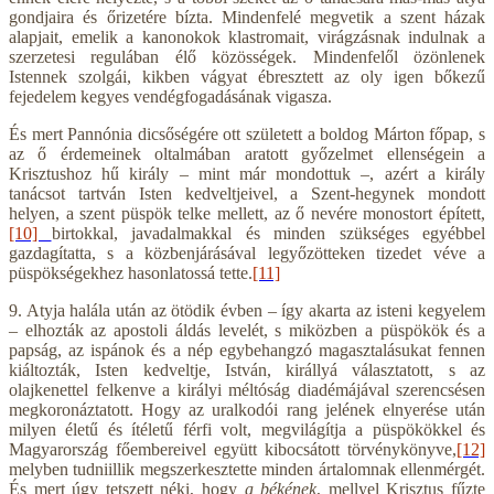
gondjaira és őrizetére bízta. Mindenfelé megvetik a szent házak
alapjait, emelik a kanonokok klastromait, virágzásnak indulnak a
szerzetesi regulában élő közösségek. Mindenfelől özönlenek
Istennek szolgái, kikben vágyat ébresztett az oly igen bőkezű
fejedelem kegyes vendégfogadásának vigasza.
És mert Pannónia dicsőségére ott született a boldog Márton főpap, s
az ő érdemeinek oltalmában aratott győzelmet ellenségein a
Krisztushoz hű király – mint már mondottuk –, azért a király
tanácsot tartván Isten kedveltjeivel, a Szent-hegynek mondott
helyen, a szent püspök telke mellett, az ő nevére monostort épített,
[10]
birtokkal, javadalmakkal és minden szükséges egyébbel
gazdagítatta, s a közbenjárásával legyőzötteken tizedet véve a
püspökségekhez hasonlatossá tette.
[11]
9. Atyja halála után az ötödik évben – így akarta az isteni kegyelem
– elhozták az apostoli áldás levelét, s miközben a püspökök és a
papság, az ispánok és a nép egybehangzó magasztalásukat fennen
kiáltozták, Isten kedveltje, István, királlyá választatott, s az
olajkenettel felkenve a királyi méltóság diadémájával szerencsésen
megkoronáztatott. Hogy az uralkodói rang jelének elnyerése után
milyen életű és ítéletű férfi volt, megvilágítja a püspökökkel és
Magyarország főembereivel együtt kibocsátott törvénykönyve,
[12]
melyben tudniillik megszerkesztette minden ártalomnak ellenmérgét.
És mert úgy tetszett néki, hogy
a békének
, mellyel Krisztus fűzte