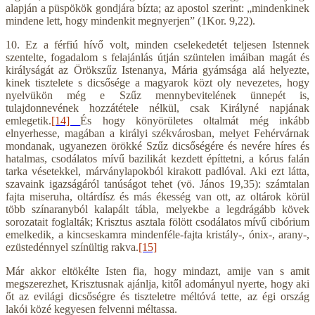
alapján a püspökök gondjára bízta; az apostol szerint: „mindenkinek
mindene lett, hogy mindenkit megnyerjen” (1Kor. 9,22).
10. Ez a férfiú hívő volt, minden cselekedetét teljesen Istennek
szentelte, fogadalom s felajánlás útján szüntelen imáiban magát és
királyságát az Örökszűz Istenanya, Mária gyámsága alá helyezte,
kinek tisztelete s dicsősége a magyarok közt oly nevezetes, hogy
nyelvükön még e Szűz mennybevitelének ünnepét is,
tulajdonnevének hozzátétele nélkül, csak Királyné napjának
emlegetik.
[14]
És hogy könyörületes oltalmát még inkább
elnyerhesse, magában a királyi székvárosban, melyet Fehérvárnak
mondanak, ugyanezen örökké Szűz dicsőségére és nevére híres és
hatalmas, csodálatos mívű bazilikát kezdett építtetni, a kórus falán
tarka vésetekkel, márványlapokból kirakott padlóval. Aki ezt látta,
szavaink igazságáról tanúságot tehet (vö. János 19,35): számtalan
fajta miseruha, oltárdísz és más ékesség van ott, az oltárok körül
több színaranyból kalapált tábla, melyekbe a legdrágább kövek
sorozatait foglalták; Krisztus asztala fölött csodálatos mívű cibórium
emelkedik, a kincseskamra mindenféle-fajta kristály-, ónix-, arany-,
ezüstedénnyel színültig rakva.
[15]
Már akkor eltökélte Isten fia, hogy mindazt, amije van s amit
megszerezhet, Krisztusnak ajánlja, kitől adományul nyerte, hogy aki
őt az evilági dicsőségre és tiszteletre méltóvá tette, az égi ország
lakói közé kegyesen felvenni méltassa.