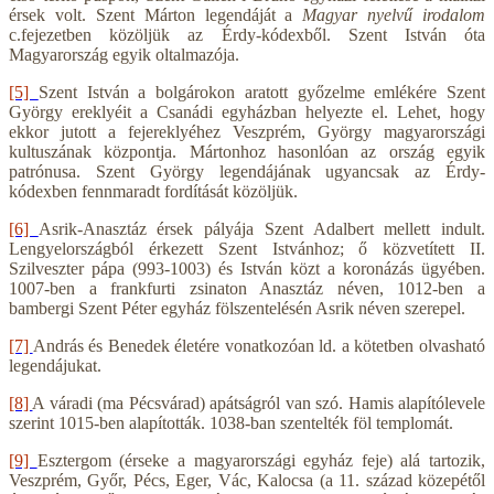
érsek volt. Szent Márton legendáját a
Magyar nyelvű irodalom
c.fejezetben közöljük az Érdy-kódexből. Szent István óta
Magyarország egyik oltalmazója.
[5]
Szent István a bolgárokon aratott győzelme emlékére Szent
György ereklyéit a Csanádi egyházban helyezte el. Lehet, hogy
ekkor jutott a fejereklyéhez Veszprém, György magyarországi
kultuszának központja. Mártonhoz hasonlóan az ország egyik
patrónusa. Szent György legendájának ugyancsak az Érdy-
kódexben fennmaradt fordítását közöljük.
[6]
Asrik-Anasztáz érsek pályája Szent Adalbert mellett indult.
Lengyelországból érkezett Szent Istvánhoz; ő közvetített II.
Szilveszter pápa (993-1003) és István közt a koronázás ügyében.
1007-ben a frankfurti zsinaton Anasztáz néven, 1012-ben a
bambergi Szent Péter egyház fölszentelésén Asrik néven szerepel.
[7]
András és Benedek életére vonatkozóan ld. a kötetben olvasható
legendájukat.
[8]
A váradi (ma Pécsvárad) apátságról van szó. Hamis alapítólevele
szerint 1015-ben alapították. 1038-ban szentelték föl templomát.
[9]
Esztergom (érseke a magyarországi egyház feje) alá tartozik,
Veszprém, Győr, Pécs, Eger, Vác, Kalocsa (a 11. század közepétől