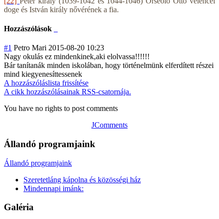
[22]
Péter király (1039-1042 és 1044-1046) Orseolo Ottó velencei
doge és István király nővérének a fia.
Hozzászólások
#1
Petro Mari
2015-08-20 10:23
Nagy okulás ez mindenkinek,aki elolvassa!!!!!!
Bár tanítanák minden iskolában, hogy történelmünk elferdített részei
mind kiegyenesíttess
enek
A hozzászóláslista frissítése
A cikk hozzászólásainak RSS-csatornája.
You have no rights to post comments
JComments
Állandó programjaink
Állandó programjaink
Szeretetláng kápolna és közösségi ház
Mindennapi imánk:
Galéria