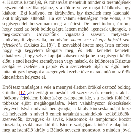
el Krisztus katonáját, és rohanvást menekült mindenki teremtőjének
legszentebb szülőanyjához, s a földre vetve magát hálálkodva így
kiáltott: „Égi királynő, én királynőm, így tisztelték meg katonáid,
akit királynak állítottál. Ha ezt valami ellenségem tette volna, a te
segítségeddel bosszulnám meg a sértést. De mert tudom, úrnőm,
hogy ezzel az örök boldogságra lettem méltó, igencsak ujjongok, s
megköszönöm Üdvözítőnk vigasztaló szavait, melyekkel
tanítványait vigasztalta, mondván:
»nem vész el egy hajszál sem
fejetekről«
(Lukács 21,18)”. E szavakból értette meg Isten embere,
hogy égi kegyelem látogatta meg, és lelki kenettel kenetett;
elhatározta, hogy szíve kapuját sohasem zárja be a segítséget kérők
előtt, s ettől kezdve személyesen vagy mások, de különösen Krisztus
szolgái és cselédei, a papok és a szerzetesek útján az égtől neki
juttatott gazdagságot a szegények kezébe téve maradandóan az örök
kincstárban helyezte el.
Erről tesz tanúságot a vele a mennyei életben örökké osztozó boldog
Günther,
[17]
aki evilági nemesből lett szerzetes és remete, s akit a
jótékony fejedelem bőkezűsége csalogatott ide, s a csehek földjéről
többször eljött meglátogatására. Mert valahányszor érkezésének
fényével István udvarát beragyogta, a király kincseskamráját keze
alá helyezték, s mivel ő ennek tartalmát zarándokok, szűkölködők,
szenvedők, özvegyek és árvák, klastromok és templomok között
kiosztatta, csakhamar kiürült. Isten e szolgájának intésére alapította
meg az istenfélő király a Bélnek nevezett monostort, s minden jóval