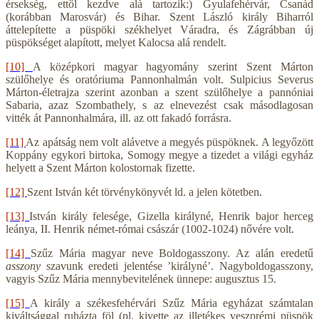
érsekség, ettől kezdve alá tartozik:) Gyulafehérvár, Csanád
(korábban Marosvár) és Bihar. Szent László király Biharról
áttelepítette a püspöki székhelyet Váradra, és Zágrábban új
püspökséget alapított, melyet Kalocsa alá rendelt.
[10]
A középkori magyar hagyomány szerint Szent Márton
szülőhelye és oratóriuma Pannonhalmán volt. Sulpicius Severus
Márton-életrajza szerint azonban a szent szülőhelye a pannóniai
Sabaria, azaz Szombathely, s az elnevezést csak másodlagosan
vitték át Pannonhalmára, ill. az ott fakadó forrásra.
[11]
Az apátság nem volt alávetve a megyés püspöknek. A legyőzött
Koppány egykori birtoka, Somogy megye a tizedet a világi egyház
helyett a Szent Márton kolostornak fizette.
[12]
Szent István két törvénykönyvét ld. a jelen kötetben.
[13]
István király felesége, Gizella királyné, Henrik bajor herceg
leánya, II. Henrik német-római császár (1002-1024) nővére volt.
[14]
Szűz Mária magyar neve Boldogasszony. Az alán eredetű
asszony
szavunk eredeti jelentése ’királyné’. Nagyboldogasszony,
vagyis Szűz Mária mennybevitelének ünnepe: augusztus 15.
[15]
A király a székesfehérvári Szűz Mária egyházat számtalan
kiváltsággal ruházta föl (pl. kivette az illetékes veszprémi püspök