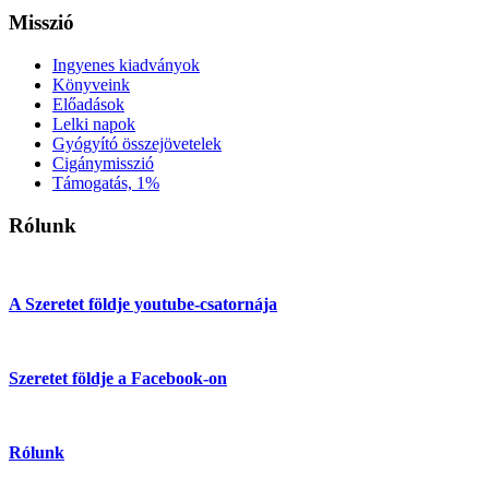
Misszió
Ingyenes kiadványok
Könyveink
Előadások
Lelki napok
Gyógyító összejövetelek
Cigánymisszió
Támogatás, 1%
Rólunk
A Szeretet földje youtube-csatornája
Szeretet földje a Facebook-on
Rólunk