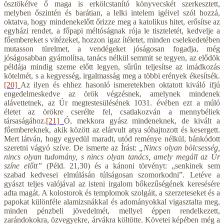
ösztökélve ő maga is erkölcstanító könyvecskét szerkesztett,
melyben őszintén és barátian, a lelki intelem igéivel szól hozzá,
oktatva, hogy mindenekelőtt őrizze meg a katolikus hitet, erősítse az
egyházi rendet, a főpapi méltóságnak rója le tiszteletét, kedvelje a
főembereket s vitézeket, hozzon igaz ítéletet, minden cselekedetében
mutasson türelmet, a vendégeket jóságosan fogadja, még
jóságosabban gyámolítsa, tanács nélkül semmit se tegyen, az elődök
példája mindig szeme előtt legyen, sűrűn teljesítse az imádkozás
kötelmét, s a kegyesség, irgalmasság meg a többi erények ékesítsék.
[20]
Az ilyen és ehhez hasonló ismeretekben oktatott kiváló ifjú
engedelmeskedve az örök végzésnek, amelynek mindenek
alávettetnek, az Úr megtestesülésének 1031. évében ezt a múló
életet az örökre cserélte fel, csatlakozván a mennybéliek
társaságához.
[21]
Ó, mekkora gyász mindeneknek, de kivált a
főembereknek, akik között az elárvult atya sóhajtozott és kesergett.
Mert látván, hogy egyedül maradt, utód reménye nélkül, bánkódott
szeretni vágyó szíve. De ismerte az Írást:
„Nincs olyan bölcsesség,
nincs olyan tudomány, s nincs olyan tanács, amely megáll az Úr
színe előtt”
(Péld. 21,30) és a kánoni törvényt: „senkinek sem
szabad kedvesei elmúlásán túlságosan szomorkodni”. Letéve a
gyászt teljes valójával az isteni irgalom bőkezűségének keresésére
adta magát. A kolostorok és templomok szolgáit, a szerzeteseket és a
papokat különféle alamizsnákkal és adományokkal vigasztalta meg,
minden pénzbeli jövedelmét, mellyel éppen rendelkezett,
zarándokokra, özvegyekre, árvákra költötte. Követei képében még a