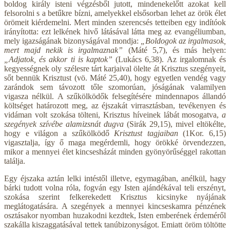
boldog király isteni végzésből jutott, mindenekelőtt azokat kell
felsorolni s a betűkre bízni, amelyekkel elsősorban lehet az örök élet
örömeit kiérdemelni. Mert minden szerencsés tetteiben egy indítóok
irányította: ezt lelkének hivő látásával látta meg az evangéliumban,
mely igazságának bizonyságával mondja:
„Boldogok az irgalmasok,
mert majd nekik is irgalmaznak”
(Máté 5,7), és más helyen:
„Adjatok, és akkor ti is kaptok”
(Lukács 6,38). Az irgalomnak és
kegyességnek oly szélesre tárt karjaival ölelte át Krisztus szegényeit,
sőt bennük Krisztust (vö. Máté 25,40), hogy egyetlen vendég vagy
zarándok sem távozott tőle szomorúan, jóságának valamilyen
vigasza nélkül. A szűkölködők felsegítésére mindennapos állandó
költséget határozott meg, az éjszakát virrasztásban, tevékenyen és
vidáman volt szokása tölteni, Krisztus híveinek lábát mosogatva,
a
szegények szívébe alamizsnát dugva
(Sirák 29,15), mivel eltökélte,
hogy e világon a szűkölködő
Krisztust tagjaiban
(1Kor. 6,15)
vigasztalja, így ő maga megérdemli, hogy örökké örvendezzen,
mikor a mennyei élet kincsesházát minden gyönyörűséggel rakottan
találja.
Egy éjszaka aztán lelki intéstől illetve, egymagában, anélkül, hagy
bárki tudott volna róla, fogván egy Isten ajándékával teli erszényt,
szokása szerint felkerekedett Krisztus kicsinyke nyájának
meglátogatására. A szegények a mennyei kincseskamra pénzének
osztásakor nyomban huzakodni kezdtek, Isten emberének érdeméről
szakálla kiszaggatásával tettek tanúbizonyságot. Emiatt öröm töltötte