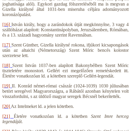
joghatósága alól). Egykori gazdag fölszereléséből ma is megvan a
Gizella királyné által 1031-ben miseruha céljára adományozott
koronázópalást.
[16]
István király, hogy a zarándokok útját megkönnyítse, 3 vagy 4
szállóházat alapított: Konstantinápolyban, Jeruzsálemben, Rómában,
és a 13. századi hagyomány szerint Ravennában.
[17]
Szent Günther, Gizella királyné rokona, ifjúkori kicsapongások
után az altaichi (Németország) Szent Móric bencés kolostor
szerzetese lett.
[18]
Szent István 1037-ben alapított Bakonybélben Szent Móric
tiszteletére monostort. Gellért ezt megelőzően remetéskedett itt.
Életére vonatkozóan ld. a kötetben szereplő Gellért-legendát.
[19]
II. Konrád német-római császár (1024-1039) 1030 júliusában
betört seregével Magyarországra, a Rábától azonban kénytelen volt
visszafordulni, s az üldöző magyar seregek Bécsnél bekerítették.
[20]
Az Intelmeket ld. a jelen kötetben.
[21]
Életére vonatkozóan ld. a kötetben
Szent Imre herceg
legendáját.