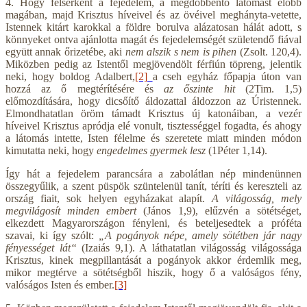
4. Hogy felserkent a fejedelem, a megdöbbentő látomást előbb
magában, majd Krisztus híveivel és az övéivel meghányta-vetette,
Istennek kitárt karokkal a földre borulva alázatosan hálát adott, s
könnyeket ontva ajánlotta magát és fejedelemségét születendő fiával
együtt annak őrizetébe, aki
nem alszik s nem is pihen
(Zsolt. 120,4).
Miközben pedig az Istentől megjövendölt férfiún töpreng, jelentik
neki, hogy boldog Adalbert,
[2]
a cseh egyház főpapja úton van
hozzá az ő megtérítésére és
az őszinte hit
(2Tim. 1,5)
előmozdítására, hogy dicsőítő áldozattal áldozzon az Úristennek.
Elmondhatatlan öröm támadt Krisztus új katonáiban, a vezér
híveivel Krisztus apródja elé vonult, tisztességgel fogadta, és ahogy
a látomás intette, Isten félelme és szeretete miatt minden módon
kimutatta neki, hogy
engedelmes gyermek lesz
(1Péter 1,14).
Így hát a fejedelem parancsára a zabolátlan nép mindenünnen
összegyűlik, a szent püspök szüntelenül tanít, téríti és kereszteli az
ország fiait, sok helyen egyházakat alapít.
A világosság, mely
megvilágosít minden embert
(János 1,9), elűzvén a sötétséget,
elkezdett Magyarországon fényleni, és beteljesedtek a próféta
szavai, ki így szólt:
„A pogányok népe, amely sötétben jár nagy
fényességet lát“
(Izaiás 9,1). A láthatatlan világosság világossága
Krisztus, kinek megpillantását a pogányok akkor érdemlik meg,
mikor megtérve a sötétségből hiszik, hogy ő a valóságos fény,
valóságos Isten és ember.
[3]