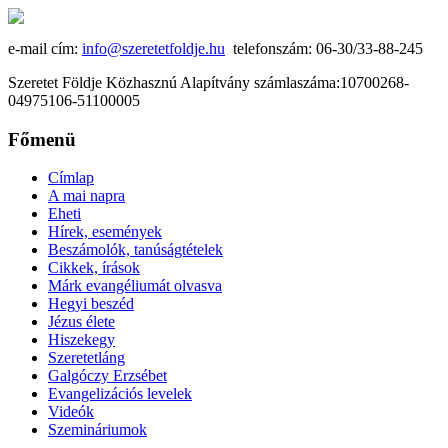
e-mail cím:
info@szeretetfoldje.hu
telefonszám: 06-30/33-88-245
Szeretet Földje Közhasznú Alapítvány számlaszáma:10700268-
04975106-51100005
Főmenü
Címlap
A mai napra
Eheti
Hírek, események
Beszámolók, tanúságtételek
Cikkek, írások
Márk evangéliumát olvasva
Hegyi beszéd
Jézus élete
Hiszekegy
Szeretetláng
Galgóczy Erzsébet
Evangelizációs levelek
Videók
Szemináriumok