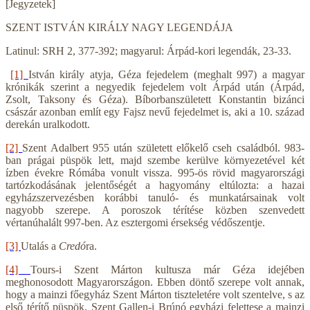
[Jegyzetek]
SZENT ISTVÁN KIRÁLY NAGY LEGENDÁJA
Latinul: SRH 2, 377-392; magyarul: Árpád-kori legendák, 23-33.
[1]
István király atyja, Géza fejedelem (meghalt 997) a magyar
krónikák szerint a negyedik fejedelem volt Árpád után (Árpád,
Zsolt, Taksony és Géza). Bíborbanszületett Konstantin bizánci
császár azonban említ egy Fajsz nevű fejedelmet is, aki a 10. század
derekán uralkodott.
[2]
Szent Adalbert 955 után született előkelő cseh családból. 983-
ban prágai püspök lett, majd szembe kerülve környezetével két
ízben évekre Rómába vonult vissza. 995-ös rövid magyarországi
tartózkodásának jelentőségét a hagyomány eltúlozta: a hazai
egyházszervezésben korábbi tanuló- és munkatársainak volt
nagyobb szerepe. A poroszok térítése közben szenvedett
vértanúhalált 997-ben. Az esztergomi érsekség védőszentje.
[3]
Utalás a
Credó
ra.
[4]
Tours-i Szent Márton kultusza már Géza idejében
meghonosodott Magyarországon. Ebben döntő szerepe volt annak,
hogy a mainzi főegyház Szent Márton tiszteletére volt szentelve, s az
első térítő püspök, Szent Gallen-i Brúnó egyházi felettese a mainzi