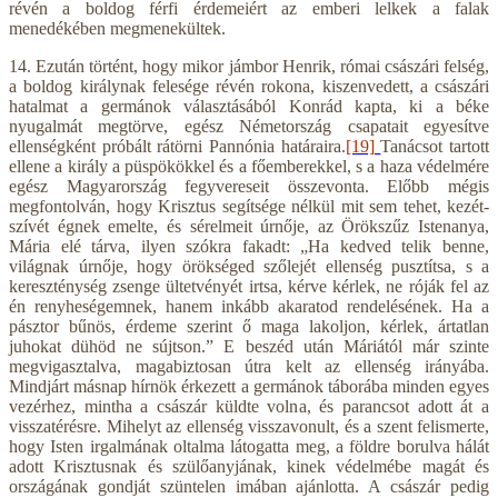
révén a boldog férfi érdemeiért az emberi lelkek a falak
menedékében megmenekültek.
14. Ezután történt, hogy mikor jámbor Henrik, római császári felség,
a boldog királynak felesége révén rokona, kiszenvedett, a császári
hatalmat a germánok választásából Konrád kapta, ki a béke
nyugalmát megtörve, egész Németország csapatait egyesítve
ellenségként próbált rátörni Pannónia határaira.
[19]
Tanácsot tartott
ellene a király a püspökökkel és a főemberekkel, s a haza védelmére
egész Magyarország fegyvereseit összevonta. Előbb mégis
megfontolván, hogy Krisztus segítsége nélkül mit sem tehet, kezét-
szívét égnek emelte, és sérelmeit úrnője, az Örökszűz Istenanya,
Mária elé tárva, ilyen szókra fakadt: „Ha kedved telik benne,
világnak úrnője, hogy örökséged szőlejét ellenség pusztítsa, s a
kereszténység zsenge ültetvényét irtsa, kérve kérlek, ne róják fel az
én renyheségemnek, hanem inkább akaratod rendelésének. Ha a
pásztor bűnös, érdeme szerint ő maga lakoljon, kérlek, ártatlan
juhokat dühöd ne sújtson.” E beszéd után Máriától már szinte
megvigasztalva, magabiztosan útra kelt az ellenség irányába.
Mindjárt másnap hírnök érkezett a germánok táborába minden egyes
vezérhez, mintha a császár küldte volna, és parancsot adott át a
visszatérésre. Mihelyt az ellenség visszavonult, és a szent felismerte,
hogy Isten irgalmának oltalma látogatta meg, a földre borulva hálát
adott Krisztusnak és szülőanyjának, kinek védelmébe magát és
országának gondját szüntelen imában ajánlotta. A császár pedig