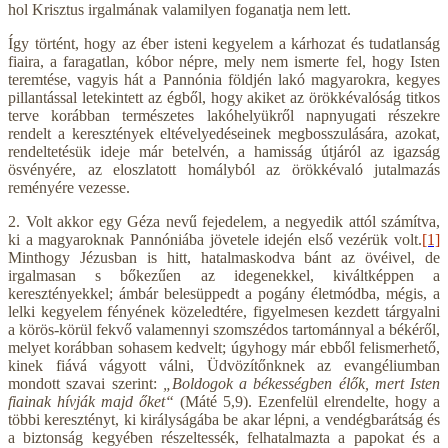
hol Krisztus irgalmának valamilyen foganatja nem lett.
Így történt, hogy az éber isteni kegyelem a kárhozat és tudatlanság
fiaira, a faragatlan, kóbor népre, mely nem ismerte fel, hogy Isten
teremtése, vagyis hát a Pannónia földjén lakó magyarokra, kegyes
pillantással letekintett az égből, hogy akiket az örökkévalóság titkos
terve korábban természetes lakóhelyükről napnyugati részekre
rendelt a keresztények eltévelyedéseinek megbosszulására, azokat,
rendeltetésük ideje már betelvén, a hamisság útjáról az igazság
ösvényére, az eloszlatott homályból az örökkévaló jutalmazás
reményére vezesse.
2. Volt akkor egy Géza nevű fejedelem, a negyedik attól számítva,
ki a magyaroknak Pannóniába jövetele idején első vezérük volt.
[1]
Minthogy Jézusban is hitt, hatalmaskodva bánt az övéivel, de
irgalmasan s bőkezűen az idegenekkel, kiváltképpen a
keresztényekkel; ámbár belesüppedt a pogány életmódba, mégis, a
lelki kegyelem fényének közeledtére, figyelmesen kezdett tárgyalni
a körös-körül fekvő valamennyi szomszédos tartománnyal a békéről,
melyet korábban sohasem kedvelt; úgyhogy már ebből felismerhető,
kinek fiává vágyott válni, Üdvözítőnknek az evangéliumban
mondott szavai szerint:
„Boldogok a békességben élők, mert Isten
fiainak hívják majd őket“
(Máté 5,9). Ezenfelül elrendelte, hogy a
többi keresztényt, ki királyságába be akar lépni, a vendégbarátság és
a biztonság kegyében részeltessék, felhatalmazta a papokat és a