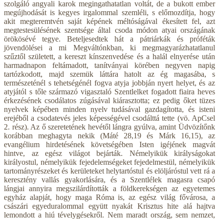
szolgáló angyali karok megingathatatlan voltát, de a bukott ember
megújhodását is kegyes irgalommal szemléli, s előmozdítja, hogy
akit megteremtvén saját képének méltóságával ékesített fel, azt
megtestesülésének szentsége által csoda módon atyai országának
örökösévé tegye. Beteljesedtek hát a pátriárkák és próféták
jövendölései a mi Megváltónkban, ki megmagyarázhatatlanul
szűztől született, a kereszt kínszenvedése és a halál elnyerése után
harmadnapon feltámadott, tanítványai körében negyven napig
tartózkodott, majd szemük láttára hatolt az ég magasába, s
természeténél s tehetségénél fogva atyja jobbján nyert helyet, és az
atyjától s tőle származó vigasztaló Szentlelket fogadott fiaira heves
érkezésének csodálatos zúgásával kiárasztotta; ez pedig őket tüzes
nyelvek képében minden nyelv tudásával gazdagította, és isteni
erejéből a csodatevés jeles képességével csodálttá tette (vö. ApCsel
2. rész). Az ő szeretetének hevétől lángra gyúlva, amint Üdvözítőnk
korábban meghagyta nekik (Máté 28,19 és Márk 16,15), az
evangélium hirdetésének követségében Isten igéjének magvát
hintve, az egész világot bejárták. Némelyikük királyságokat
királyostul, némelyikük fejedelemségeket fejedelmestül, némelyikük
tartományrészeket és kerületeket helytartóstul és elöljáróstul vett rá a
keresztény vallás gyakorlására, és a Szentlélek magasra csapó
lángjai annyira megszilárdították a földkerekségen az egyetemes
egyház alapját, hogy maga Róma is, az egész világ fővárosa, a
császári egyeduralommal együtt nyakát Krisztus hite alá hajtva
lemondott a hiú tévelygésekről. Nem maradt ország, sem nemzet,