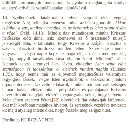
külföldi tartományok monostorait is gyakran meglátogatta királyi
adakozókedvének számlálhatatlan ajándékával.
16. Szellemének fiatalkorában felvett szigorát élete végéig
megőrizte. Alig nyílt ajka nevetésre, mivel az írásra gondolt:
„Akkor
is fájhat a szív, amikor nevetünk, és az örömnek is lehet szomorúság
a vége”
(Péld. 14,13). Mindig úgy mutatkozott, mintha Krisztus
ítélőszéke előtt állna, lelki szemeivel az ő tisztelendő külsejű
jelenségét látta, s kimutatta, hogy Krisztus a száján, Krisztus a
szívén, Krisztust hordozza minden tettén. Szíve-lelke minden
vágyával a végső napot képzelte maga elé, s már a mennyország
lakája, angyali társalkodás társa óhajtott lenni. Mindenféle-fajta
Istennek tetsző erénnyel ékes lévén, eltökélte:
Isten színe előtt
szentségben és igazságban él életének minden napján
(Lukács
1,75), hogy benne már az eljövendő megdicsőülés valamilyen
ragyogása lássék. Végre Isten irgalmából, a százszoros jutalom
díjára érdemesen, láz vette le lábáról, s mikor már nem volt kétséges
hamari halála, előszólította a püspököket és palotájának Krisztus
nevét dicsőítő nagyjait; először megtárgyalta velük, hogy helyette a
Velencében született Pétert,
[22]
nővérének fiát választják királynak,
akit már korábban magához hívatott, és seregének vezérévé nevezett
ki; majd atyailag intette őket, hogy őrizzék meg az igaz hitet.
Fordította KURCZ ÁGNES