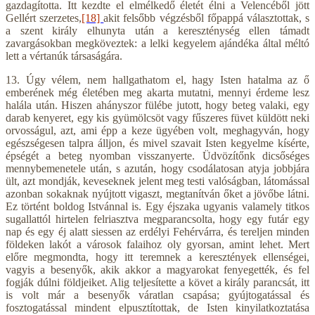
gazdagította. Itt kezdte el elmélkedő életét élni a Velencéből jött
Gellért szerzetes,
[18]
akit felsőbb végzésből főpappá választottak, s
a szent király elhunyta után a kereszténység ellen támadt
zavargásokban megköveztek: a lelki kegyelem ajándéka által méltó
lett a vértanúk társaságára.
13. Úgy vélem, nem hallgathatom el, hagy Isten hatalma az ő
emberének még életében meg akarta mutatni, mennyi érdeme lesz
halála után. Hiszen ahányszor fülébe jutott, hogy beteg valaki, egy
darab kenyeret, egy kis gyümölcsöt vagy fűszeres füvet küldött neki
orvosságul, azt, ami épp a keze ügyében volt, meghagyván, hogy
egészségesen talpra álljon, és mivel szavait Isten kegyelme kísérte,
épségét a beteg nyomban visszanyerte. Üdvözítőnk dicsőséges
mennybemenetele után, s azután, hogy csodálatosan atyja jobbjára
ült, azt mondják, keveseknek jelent meg testi valóságban, látomással
azonban sokaknak nyújtott vigaszt, megtanítván őket a jövőbe látni.
Ez történt boldog Istvánnal is. Egy éjszaka ugyanis valamely titkos
sugallattól hirtelen felriasztva megparancsolta, hogy egy futár egy
nap és egy éj alatt siessen az erdélyi Fehérvárra, és tereljen minden
földeken lakót a városok falaihoz oly gyorsan, amint lehet. Mert
előre megmondta, hogy itt teremnek a keresztények ellenségei,
vagyis a besenyők, akik akkor a magyarokat fenyegették, és fel
fogják dúlni földjeiket. Alig teljesítette a követ a király parancsát, itt
is volt már a besenyők váratlan csapása; gyújtogatással és
fosztogatással mindent elpusztítottak, de Isten kinyilatkoztatása