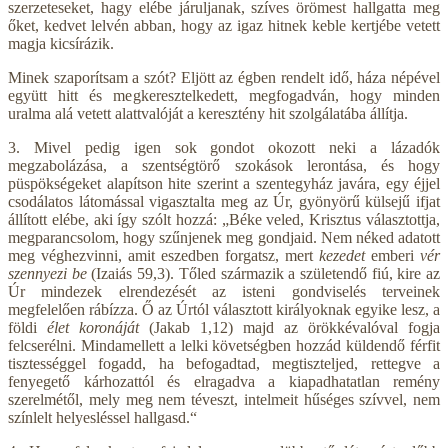
szerzeteseket, hagy elébe járuljanak, szíves örömest hallgatta meg
őket, kedvet lelvén abban, hogy az igaz hitnek keble kertjébe vetett
magja kicsírázik.
Minek szaporítsam a szót? Eljött az égben rendelt idő, háza népével
együtt hitt és megkeresztelkedett, megfogadván, hogy minden
uralma alá vetett alattvalóját a keresztény hit szolgálatába állítja.
3. Mivel pedig igen sok gondot okozott neki a lázadók
megzabolázása, a szentségtörő szokások lerontása, és hogy
püspökségeket alapítson hite szerint a szentegyház javára, egy éjjel
csodálatos látomással vigasztalta meg az Úr, gyönyörű külsejű ifjat
állított elébe, aki így szólt hozzá: „Béke veled, Krisztus választottja,
megparancsolom, hogy szűnjenek meg gondjaid. Nem néked adatott
meg véghezvinni, amit eszedben forgatsz, mert
kezedet
emberi
vér
szennyezi be
(Izaiás 59,3). Tőled származik a születendő fiú, kire az
Úr mindezek elrendezését az isteni gondviselés terveinek
megfelelően rábízza. Ő az Úrtól választott királyoknak egyike lesz, a
földi
élet koronáját
(Jakab 1,12) majd az örökkévalóval fogja
felcserélni. Mindamellett a lelki követségben hozzád küldendő férfit
tisztességgel fogadd, ha befogadtad, megtiszteljed, rettegve a
fenyegető kárhozattól és elragadva a kiapadhatatlan remény
szerelmétől, mely meg nem téveszt, intelmeit hűséges szívvel, nem
színlelt helyesléssel hallgasd.“