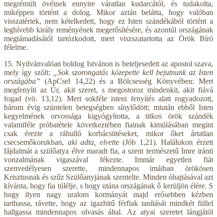
megrémült övéinek ennyire váratlan kudarcától, és tudakolta,
miképpen történt a dolog. Mikor aztán belátta, hogy valóban
visszatértek, nem kételkedett, hogy ez Isten szándékából történt a
leghívebb király reményének megerősítésére, és azontúl országának
megtámadásától tartózkodott, mert viszszatartotta az Örök Bíró
félelme.
15. Nyilvánvalóan boldog Istvánon is beteljesedett az apostol szava,
mely így szólt:
„Sok szorongatás közepette kell bejutnunk az Isten
országába”
(ApCsel 14,22) és a Bölcsesség Könyvében: Mert
megfenyíti az Úr, akit szeret, s megostoroz mindenkit, akit fiává
fogad (vö. 13,12). Mert sokféle isteni fenyítés alatt rogyadozott,
három évig szüntelen betegségben sínylődött; miután ebből Isten
kegyelmének orvossága kigyógyította, a titkos örök szándék
valamiféle próbatétele következtében fiainak kimúlásában megint
csak érezte a ráhulló korbácsütéseket, mikor őket ártatlan
csecsemőkorukban,
aki adta, elvette
(Jób 1,21). Halálukon érzett
fájdalmát a szülőatya élve maradt fia, a szent természetű Imre iránti
vonzalmának vigaszával fékezte. Immár egyetlen fiát
szenvedélyesen szerette, mindennapos imáiban örökösen
Krisztusnak és szűz Szülőanyjának szentelte. Minden óhajtásával azt
kívánta, hogy fia túlélje, s hogy utána országának ő kerüljön élére. S
hogy ilyen nagy uralom kormányát majd erősebben kézben
tarthassa, rávette, hogy az igazhitű férfiak tanítását mindkét füllel
hallgassa mindennapos olvasás által. Az atyai szeretet lángjától