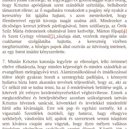
hogy Krisztus apródjának szent szándékát szétzilálja, belháborút
támasztott ellene; az ő sugallatára vonakodott a pogány nép nyakát a
keresztény hit igájába hajtani, s azon mesterkedett, hogy
főembereivel együtt kivonja magát uralma alól. Mindezeket a
dicsőséges kereszt jelének pártfogásával, Isten szülőanyja, az Örök
Szűz Mária érdemeinek oltalmával Isten kedveltje, Márton főpap
[4]
és Szent György vértanú
[5]
zászlaja alatt, vezéreik megölése után
csakhamar szolgálatába hajtotta, a keresztség vizében
megfürösztötte, a hűséges papok által osztván az üdvösség intelmeit,
az egy Istent imádni kényszerítette.
7. Miután Krisztus katonája legyőzte az ellenséget, lelki örömmel
eltelve elhatározta, hogy minden képességét és minden szándékát az
evangélium melegágyává teszi. Alamizsnálkodással és imádkozással
töltve idejét gyakran borult a szentegyház padlójára, s könnyeit
hullatva bízta Isten akaratára tervének teljesedését, hogy az, aki az
Úr nélkül mit se tudna tenni, ha az ő rendelésének betöltése segíti, a
kitervelt jót erényes kezdeményezésekkel véghezvihesse. Ennek a
megkezdéséhez és beteljesítéséhez azonban szükségesnek tartván
Krisztus híveinek tanácsát, követekkel és levelekkel mindenfelé
hírül adta kívánságát. Erre sok pap és egyházi személy, kit a
vigasztaló Szentlélek ösztökél, úgy határoz, hagy elhagyva
székhelyét, vándorútra kél; apátok és szerzetesek semmi tulajdont
sem kívánva csupán arra vágytak, hogy ilyen mélyen vallásos
fejedelem oltalmában szabályaik szerint éljenek. Köztük jött a