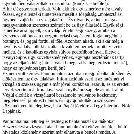
egyöntetűen válaszoltak a másodikra (kinézik-e belőle?).
A hír elég gyorsan terjedt. Volt, akinek egy ismerőse még tavaly
ősszel, egy ellenzéki tüntetésen mesélt a főapátság „molesztálási
ügyben” zajló belső vizsgálatáról . És olyan is, akinek maga a
meggyanúsított szerzetes számolt be az ügy állásáról. Egyik régi
ismerőse arra tippelt, az a világi értelmiségi közeg, amiben a
szerzetes otthonosan mozgott, óriási csapásként fogja megélni a
botrányt, és joggal fordul el tőle. Azonban akadt, aki akár még a
nevét is vállalva állt ki az általa kiváló embernek tartott szerzetes
mellett, és a katolikus egyház súlyos pedofilbotrányai, illetve a
tavalyi Sipos-ügy következményének, egyfajta hisztériának tartja,
hogy az eljárás idáig jutott. Valaki még azt is megkérdezte: muszáj,
hogy ez nyilvánosságra kerüljön?
Ez nem volt kérdés. Pannonhalma azonban megpróbálta időzíteni és
előkészíteni az ügy tálalását. Információink szerint az intézményi
vizsgálati szakasz ugyanis már jóval korábban lezárult, és az eredeti
tervek szerint már kora tavasszal a nyilvánosság elé akartak állni.
Végül eltolták a vizsgálatról beszámoló nyilvános közlemény
megjelenését pünkösd utánra, és úgy gondolták, a szűkszavú
közleményen túl elég lesz, ha a főapát jó előre ad egy interjút a Nők
Lapjának.
Pannonhalma: lelkileg és testileg is bántalmazták a diákokat
A szerzetest a vizsgálat alatt Pannonhalmáról eltávolították, a hétfői
hivatalos közlemény szerint már elhagyta a bencés rendet. A