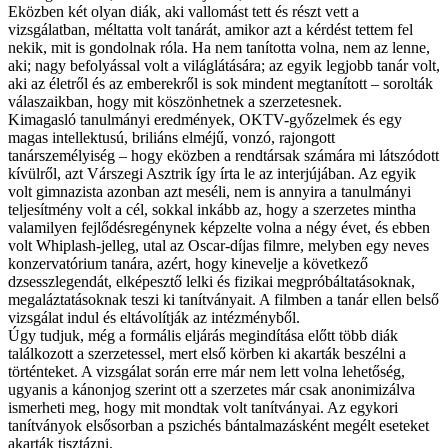
Eközben két olyan diák, aki vallomást tett és részt vett a
vizsgálatban, méltatta volt tanárát, amikor azt a kérdést tettem fel
nekik, mit is gondolnak róla. Ha nem tanította volna, nem az lenne,
aki; nagy befolyással volt a világlátására; az egyik legjobb tanár volt,
aki az életről és az emberekről is sok mindent megtanított – sorolták
válaszaikban, hogy mit köszönhetnek a szerzetesnek.
Kimagasló tanulmányi eredmények, OKTV-győzelmek és egy
magas intellektusú, briliáns elméjű, vonzó, rajongott
tanárszemélyiség – hogy eközben a rendtársak számára mi látszódott
kívülről, azt Várszegi Asztrik így írta le az interjújában. Az egyik
volt gimnazista azonban azt meséli, nem is annyira a tanulmányi
teljesítmény volt a cél, sokkal inkább az, hogy a szerzetes mintha
valamilyen fejlődésregénynek képzelte volna a négy évet, és ebben
volt Whiplash-jelleg, utal az Oscar-díjas filmre, melyben egy neves
konzervatórium tanára, azért, hogy kinevelje a következő
dzsesszlegendát, elképesztő lelki és fizikai megpróbáltatásoknak,
megaláztatásoknak teszi ki tanítványait. A filmben a tanár ellen belső
vizsgálat indul és eltávolítják az intézményből.
Úgy tudjuk, még a formális eljárás megindítása előtt több diák
találkozott a szerzetessel, mert első körben ki akarták beszélni a
történteket. A vizsgálat során erre már nem lett volna lehetőség,
ugyanis a kánonjog szerint ott a szerzetes már csak anonimizálva
ismerheti meg, hogy mit mondtak volt tanítványai. Az egykori
tanítványok elsősorban a pszichés bántalmazásként megélt eseteket
akarták tisztázni.