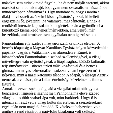
másokra sem tudnak majd figyelni, ha őt nem tudják szeretni, akkor
másokat sem tudnak majd. Ez ugyan nem szexuális természetű, de
mindenképpen bántalmazás. Úgy mondanám, hogy zsarolta a
diákjait, visszaélt az érzelmi kiszolgáltatottságukkal, ki kellett
engesztelni őt, jóvátenni, ha valamivel megbántották. Ennek a
rendkívül intenzív kapcsolatnak meglettek aztán a gyümölcsei a
különböző kiemelkedő teljesítményekben, amelyekről már
beszéltünk, ami természetesen egyáltalán nem igazol semmit."
Pannonhalma egy sziget a magyarországi katolikus életben. A
bencés főapátság a Magyar Katolikus Egyház helyett közvetlenül a
pápának, vagyis a Vatikánnak van alárendelve. Ennek is
köszönhetően Pannonhalma a szabad szellemiségével, a világi
műveltségre való nyitottságával, a főapátsághoz kötődő kulturális
teljesítményekkel, sikeres üzleti vállalkozásaival és a bencés
gimnázium magas színvonalával sokszor valami egészen mást
képvisel, mint a hazai katolikus fősodor. A főapát, Várszegi Asztrik
nemcsak a vallásos, de a laikus értelmiségi közéletnek is fontos
figurája.
Annak a szerzetesnek pedig, aki a vizsgálat miatt otthagyta a
bencéseket, ismerősei szerint még Pannonhalma eleve szabad
világában is több szabadsága volt, mint bárkinek. Hogy ő is
intenzíven részt vett a világi kulturális életben, a szerzeteseknél
egyáltalán nem magától értetődő. Kivételezett helyzetben volt,
amihez a rend részéről is nagyfokú bizalomra volt szükség.