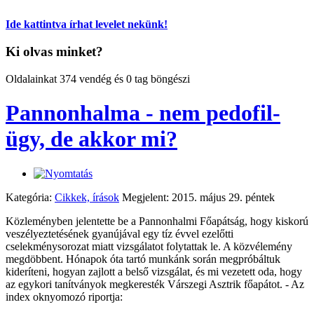
Ide kattintva írhat levelet nekünk!
Ki olvas minket?
Oldalainkat 374 vendég és 0 tag böngészi
Pannonhalma - nem pedofil-
ügy, de akkor mi?
Kategória:
Cikkek, írások
Megjelent: 2015. május 29. péntek
Közleményben jelentette be a Pannonhalmi Főapátság, hogy kiskorú
veszélyeztetésének gyanújával egy tíz évvel ezelőtti
cselekménysorozat miatt vizsgálatot folytattak le. A közvélemény
megdöbbent. Hónapok óta tartó munkánk során megpróbáltuk
kideríteni, hogyan zajlott a belső vizsgálat, és mi vezetett oda, hogy
az egykori tanítványok megkeresték Várszegi Asztrik főapátot. - Az
index oknyomozó riportja: