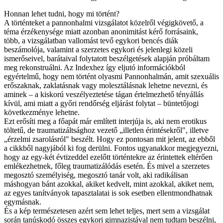
Honnan lehet tudni, hogy mi történt?
A történteket a pannonhalmi vizsgálatot közelről végigkövető, a
téma érzékenysége miatt azonban anonimitást kérő forrásaink,
több, a vizsgálatban vallomást tevő egykori bencés diák
beszámolója, valamint a szerzetes egykori és jelenlegi közeli
ismerőseivel, barátaival folytatott beszélgetések alapján próbáltam
meg rekonstruálni. Az Indexhez így eljutó információkból
egyértelmű, hogy nem történt olyasmi Pannonhalmán, amit szexuális
erőszaknak, zaklatásnak vagy molesztálásnak lehetne nevezni, és
aminek – a kiskorú veszélyeztetése tágan értelmezhető tényállás
kívül, ami miatt a győri rendőrség eljárást folytat – büntetőjogi
következménye lehetne.
Ezt erősíti meg a főapát már említett interjúja is, aki nem erotikus
töltetű, de traumatizáltsághoz vezető „illetlen érintésekről", illetve
„érzelmi zsarolásról" beszélt. Hogy ez pontosan mit jelent, az ebből
a cikkből nagyjából ki fog derülni. Fontos ugyanakkor megjegyezni,
hogy az egy-két évtizeddel ezelőtt történtekre az érintettek eltérően
emlékezhetnek, főleg traumatizálódás esetén. És mivel a szerzetes
megosztó személyiség, megosztó tanár volt, aki radikálisan
máshogyan bánt azokkal, akiket kedvelt, mint azokkal, akiket nem,
az egyes tanítványok tapasztalatai is sok esetben ellentmondhatnak
egymásnak.
És a kép természetesen azért sem lehet teljes, mert sem a vizsgálat
során tanúskodó összes egykori gimnazistával nem tudtam beszélni,