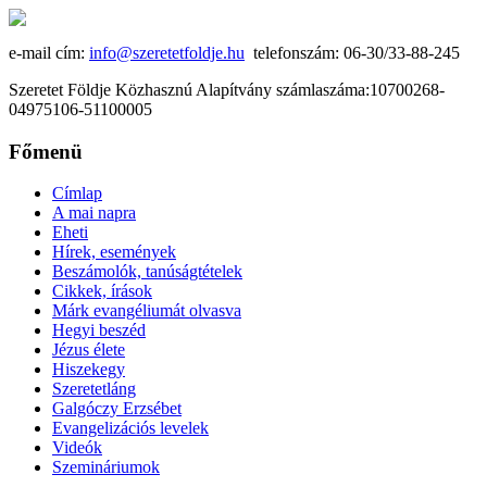
e-mail cím:
info@szeretetfoldje.hu
telefonszám: 06-30/33-88-245
Szeretet Földje Közhasznú Alapítvány számlaszáma:10700268-
04975106-51100005
Főmenü
Címlap
A mai napra
Eheti
Hírek, események
Beszámolók, tanúságtételek
Cikkek, írások
Márk evangéliumát olvasva
Hegyi beszéd
Jézus élete
Hiszekegy
Szeretetláng
Galgóczy Erzsébet
Evangelizációs levelek
Videók
Szemináriumok