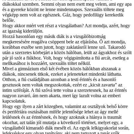
diákokkal szemben. Semmi olyan nem esett meg velem, ami egy apa
és a gyereke között ne lenne mindennapos. Szexuális töltete meg
végképp nem volt az egésznek. Gáz, hogy pedofilügy kerekedik
belőle.
Hogy akkor miért vett részt a vizsgálatban? Azt mondja, azért, hogy
az igazság kiderüljön.
Hozzá hasonlóan egy másik diák is a vizsgálóbizottság
megkeresésére reagálva csöppent bele az eljárásba. Ő azt mondja,
korábban eszébe sem jutott, hogy zaklatásról lenne szó. Takarodó
után a szerzetes körbejárt a közös hálóban, leült az ágyakhoz és szólt
pár jó szót a fiúkhoz. Volt, hogy végigsimította a fiú arcát, esetleg a
mellkasához is hozzáért, szexuális töltet nélkül.
Mivel a gimnázium első két évében közös hálókban alszanak a
diákok, nincsenek titkok, ezeket a jeleneteket mindenki láthatta.
Otthon, a fiú családjában azonban a testi érintés és a hasonló
gesztusok nem voltak megszokottak, ezért ez „kicsit zavarta” az
intim szféráját. A fiú szóvá tette volna a szerzetesnek, ha az érintés
nagyon zavaró, ám nem akarta, mert így lazult volna az emberi
kapcsolatuk.
Hogy egy ilyen a zárt közegben, valamint az osztályok belső körre
és perifériára osztásában miféle jelentősége lehet az ágy mellé
leülésnek és az érintésnek, és hogy azoknak a hiánya is traumát
okozhat, azt talán jól mutatja a következő történet, melyet egy, a
vizsgálatból kimaradó diák mesélt el. Az egyik lelkigyakorlat során,
lefekvéskor egy olyan tanítvány, aki nem tartozott a tanár szűk