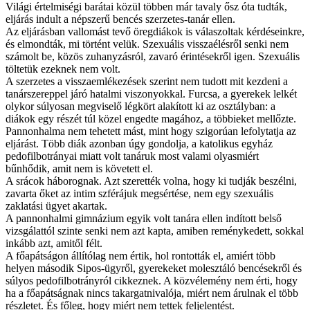
Világi értelmiségi barátai közül többen már tavaly ősz óta tudták,
eljárás indult a népszerű bencés szerzetes-tanár ellen.
Az eljárásban vallomást tevő öregdiákok is válaszoltak kérdéseinkre,
és elmondták, mi történt velük. Szexuális visszaélésről senki nem
számolt be, közös zuhanyzásról, zavaró érintésekről igen. Szexuális
töltetük ezeknek nem volt.
A szerzetes a visszaemlékezések szerint nem tudott mit kezdeni a
tanárszereppel járó hatalmi viszonyokkal. Furcsa, a gyerekek lelkét
olykor súlyosan megviselő légkört alakított ki az osztályban: a
diákok egy részét túl közel engedte magához, a többieket mellőzte.
Pannonhalma nem tehetett mást, mint hogy szigorúan lefolytatja az
eljárást. Több diák azonban úgy gondolja, a katolikus egyház
pedofilbotrányai miatt volt tanáruk most valami olyasmiért
bűnhődik, amit nem is követett el.
A srácok háborognak. Azt szerették volna, hogy ki tudják beszélni,
zavarta őket az intim szférájuk megsértése, nem egy szexuális
zaklatási ügyet akartak.
A pannonhalmi gimnázium egyik volt tanára ellen indított belső
vizsgálattól szinte senki nem azt kapta, amiben reménykedett, sokkal
inkább azt, amitől félt.
A főapátságon állítólag nem értik, hol rontották el, amiért több
helyen második Sipos-ügyről, gyerekeket molesztáló bencésekről és
súlyos pedofilbotrányról cikkeznek. A közvélemény nem érti, hogy
ha a főapátságnak nincs takargatnivalója, miért nem árulnak el több
részletet. És főleg, hogy miért nem tettek feljelentést.