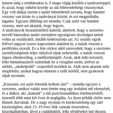
hanem még a rendtársakra is, ő maga végig küzdött a tanárszereppel,
és azzal, hogy miként kezelje az alá-fölérendeltségi viszonyokat.
Egy volt diákja szerint a tanárt hihetetlenül zavarta, hogy hatalmi
viszony van közte és a tanítványai között, és ezt megpróbálta
tagadni. Egyszer állítólag azt mondta: Csak azért van hatalmi
viszony, mert azt akarjuk, hogy legyen.
A tanítványok beszámolóiból kiderül, ahelyett, hogy a szerzetes-
nevelő klasszikus tanári szerepben egységesen távolságot tartott
volna az osztályától, inkább kettéosztotta azt. Az osztály egyik
felével nagyon szoros kapcsolatot alakított ki, a másik viszont a
perifériára szorult. Ez a fele olykor attól szenvedett, hogy a szerzetes
személyiségének teljes súlyával rájuk nehezedik, a másik viszont
éppen ellenkezőleg, a mellőzöttségtől. Azok, akik lelki terrorról,
lelki bántalmazásról számoltak be a vizsgálat során, jórészt az
utóbbi, „alulteljesítő” csoportból kerültek ki. Akik nem akartak neki
megfelelni, azokat hagyta elmenni a szűk körből, nem gyakorolt
rájuk nyomást.
„Kisuraim, ezt azért érteniük kellene ám!” – mondta egyszer a
szerzetes, amikor valaki nem értette meg egy irodalmi mű elemzését,
és a diákot, aki „kiakadt” a mű pszichoanalitikus értelmezésétől,
innentől több mint két éven át negligálta. Az ilyen példák elsőre nem
tűnnek durvának. De a nagy nyomás és kirekesztettség egy zárt
közösségben, ahol 15–19 éves fiúk vannak összezárva,
kiszolgáltatottan, távol a családjuktól, lelki sérüléseket tud okozni.