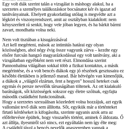
Egy volt diák szerint talán a vizsgálat is máshogy alakul, ha a
szerzetes a személyes találkozáskor bocsánatot kér és igazat ad
tanítványainak. Ehelyett gyakorlatilag utólag is megvédte azt a
légkört és viszonyrendszert, amit az osztályban kialakított: nem
kényszerített rá senkit, hogy vele jóban legyen, és ha bárkit bármi
zavart, mondhatta volna neki.
Nem volt tisztában a kisugárzásával
Azt kell megérteni, mások az intimitás határai egy olyan
közösségben, ahol négy évig össze vagyunk zárva – kezdte egy
elsőre furcsán hangzó magyarázkodással egy volt tanítvány, aki a
vizsgálatban egyébként nem vett részt. Elmondása szerint
Pannonhalma világában sokkal több a fizikai kontaktus, a másik
megérintése, és a volt bencés diákok egy jó részének gesztusaira ez
későbbi életükben is jellemző marad. Bár hétvégén van kimenőjük,
a diákok a „világtól elzártan, fent a hegyen” hosszú heteket csak
egymás és persze nevelőik társaságában töltenek. Az ott kialakuló
barátságok, sőt közösségek sokszor egy életre szólnak, egyfajta
második családként funkcionálnak.
Hogy a szerzetes szexuálisan közeledett volna hozzájuk, azt egyik
vallomást tevő diák sem állította. Sőt, egyikük már a történteket
firtató kérdéseket is kifogásolta, szerinte ugyanis azok arra az
előfeltevésre épültek, hogy visszaélés történt, aminek ő áldozata. Ő
azt állítja, ilyesmiről szó nincs, ezt egyáltalán nem így élte meg:
A családtól távol a bencés nevelők apaszerepben vannak a