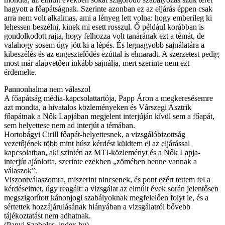
hagyott a főapátságnak. Szerinte azonban ez az eljárás éppen csak
arra nem volt alkalmas, ami a lényeg lett volna: hogy emberileg ki
lehessen beszélni, kinek mi esett rosszul. Ő például korábban is
gondolkodott rajta, hogy felhozza volt tanárának ezt a témát, de
valahogy sosem úgy jött ki a lépés. És legnagyobb sajnálatára a
kibeszélés és az engesztelődés ezúttal is elmaradt. A szerzetest pedig
most már alapvetően inkább sajnálja, mert szerinte nem ezt
érdemelte.
Pannonhalma nem válaszol
A főapátság média-kapcsolattartója, Papp Áron a megkeresésemre
azt mondta, a hivatalos közleményeken és Várszegi Asztrik
főapátnak a Nők Lapjában megjelent interjúján kívül sem a főapát,
sem helyettese nem ad interjút a témában.
Hortobágyi Cirill főapát-helyettesnek, a vizsgálóbizottság
vezetőjének több mint húsz kérdést küldtem el az eljárással
kapcsolatban, aki szintén az MTI-közleményt és a Nők Lapja-
interjút ajánlotta, szerinte ezekben „zömében benne vannak a
válaszok”.
Viszontválaszomra, miszerint nincsenek, és pont ezért tettem fel a
kérdéseimet, úgy reagált: a vizsgálat az elmúlt évek során jelentősen
megszigorított kánonjogi szabályoknak megfelelően folyt le, és a
sértettek hozzájárulásának hiányában a vizsgálatról bővebb
tájékoztatást nem adhatnak.
(Panyi Szabolcs, index.hu)