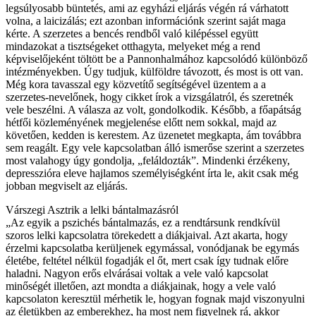
legsúlyosabb büntetés, ami az egyházi eljárás végén rá várhatott
volna, a laicizálás; ezt azonban információnk szerint saját maga
kérte. A szerzetes a bencés rendből való kilépéssel együtt
mindazokat a tisztségeket otthagyta, melyeket még a rend
képviselőjeként töltött be a Pannonhalmához kapcsolódó különböző
intézményekben. Úgy tudjuk, külföldre távozott, és most is ott van.
Még kora tavasszal egy közvetítő segítségével üzentem a a
szerzetes-nevelőnek, hogy cikket írok a vizsgálatról, és szeretnék
vele beszélni. A válasza az volt, gondolkodik. Később, a főapátság
hétfői közleményének megjelenése előtt nem sokkal, majd az
követően, kedden is kerestem. Az üzenetet megkapta, ám továbbra
sem reagált. Egy vele kapcsolatban álló ismerőse szerint a szerzetes
most valahogy úgy gondolja, „feláldozták”. Mindenki érzékeny,
depresszióra eleve hajlamos személyiségként írta le, akit csak még
jobban megviselt az eljárás.
Várszegi Asztrik a lelki bántalmazásról
„Az egyik a pszichés bántalmazás, ez a rendtársunk rendkívül
szoros lelki kapcsolatra törekedett a diákjaival. Azt akarta, hogy
érzelmi kapcsolatba kerüljenek egymással, vonódjanak be egymás
életébe, feltétel nélkül fogadják el őt, mert csak így tudnak előre
haladni. Nagyon erős elvárásai voltak a vele való kapcsolat
minőségét illetően, azt mondta a diákjainak, hogy a vele való
kapcsolaton keresztül mérhetik le, hogyan fognak majd viszonyulni
az életükben az emberekhez, ha most nem figyelnek rá, akkor