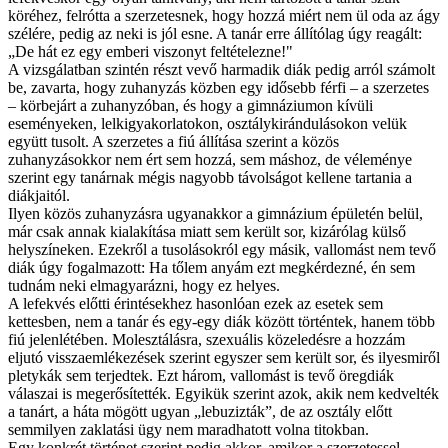
köréhez, felrótta a szerzetesnek, hogy hozzá miért nem ül oda az ágy
szélére, pedig az neki is jól esne. A tanár erre állítólag úgy reagált:
„De hát ez egy emberi viszonyt feltételezne!"
A vizsgálatban szintén részt vevő harmadik diák pedig arról számolt
be, zavarta, hogy zuhanyzás közben egy idősebb férfi – a szerzetes
– körbejárt a zuhanyzóban, és hogy a gimnáziumon kívüli
eseményeken, lelkigyakorlatokon, osztálykirándulásokon velük
együtt tusolt. A szerzetes a fiú állítása szerint a közös
zuhanyzásokkor nem ért sem hozzá, sem máshoz, de véleménye
szerint egy tanárnak mégis nagyobb távolságot kellene tartania a
diákjaitól.
Ilyen közös zuhanyzásra ugyanakkor a gimnázium épületén belül,
már csak annak kialakítása miatt sem került sor, kizárólag külső
helyszíneken. Ezekről a tusolásokról egy másik, vallomást nem tevő
diák úgy fogalmazott: Ha tőlem anyám ezt megkérdezné, én sem
tudnám neki elmagyarázni, hogy ez helyes.
A lefekvés előtti érintésekhez hasonlóan ezek az esetek sem
kettesben, nem a tanár és egy-egy diák között történtek, hanem több
fiú jelenlétében. Molesztálásra, szexuális közeledésre a hozzám
eljutó visszaemlékezések szerint egyszer sem került sor, és ilyesmiről
pletykák sem terjedtek. Ezt három, vallomást is tevő öregdiák
válaszai is megerősítették. Egyikük szerint azok, akik nem kedvelték
a tanárt, a háta mögött ugyan „lebuzizták”, de az osztály előtt
semmilyen zaklatási ügy nem maradhatott volna titokban.
Egy konkrét történet szerint pedig akkor, amikor a szerzetessel