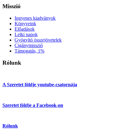
Misszió
Ingyenes kiadványok
Könyveink
Előadások
Lelki napok
Gyógyító összejövetelek
Cigánymisszió
Támogatás, 1%
Rólunk
A Szeretet földje youtube-csatornája
Szeretet földje a Facebook-on
Rólunk