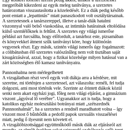
megpróbált kikezdeni az egyik meleg tanítványa, a szerzetes
határozottan visszautasította a közeledését. Ez a diák pedig később
pont emiatt a „lepattintás” miatt panaszkodott volt osztálytársainak.
A szerzetesnek a tanárszereppel, illetve a tanár-diák hatalmi
viszonnyal való belső viaskodása, az intimitás határainak eltolódása
külső szemlélőknek is feltűnt. A szerzetes egy világi ismerőse
például azt furcsállta, hogy előfordult, a tanárhoz este, pizsamában
és könyvekkel átment szűk tanítványi köre, hogy különórán
vegyenek részt. Egy másik, szintén világi ismerős úgy fogalmazott:
a cölibátusban élő szerzetes valószínűleg nem volt tisztában saját
kisugárzásával, azzal, hogy a fizikai közelsége milyen hatással van a
zárt közösségben élő kamasz tanítványaira.
Pannonhalma nem mérlegelhetett
A vizsgálatban részt vevő egyik volt diákja arra a kérdésre, mit
szeretne, mi történjen a szerzetessel, azt válaszolta: reméli, fel tudja
dolgozni, ami most történik vele. Szerinte az érintett diákok közül
senki nem akart egyházi jogi, főleg nem világi eljárást, a gimnázium
viszont „ágyúval lő verébre”. Ugyanakkor azt is tudja, hogy a
katolikus egyház molesztálási botrányai miatt „szétszednék
Pannnonhalmát”, ha a szerzetes a rendnél maradhatott volna – így
viszont most ő bűnhődik a pedofil papok szexuális visszaélései
miatt, pedig ő ilyesmit nem követett el.
A vizsgálóbizottsággal együttműködő másik diák az eljárásról azt
mondta, az elmúlt években sokat szigorodó szabályozás szűk teret