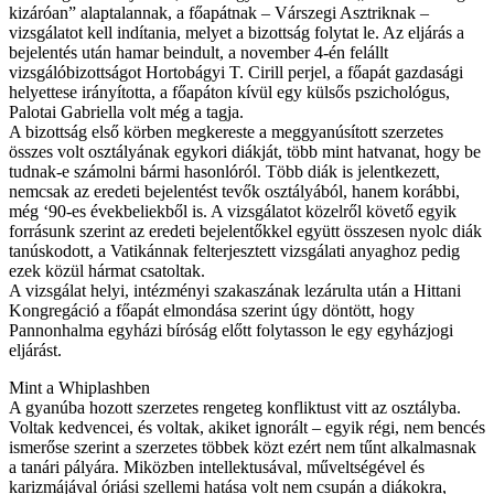
kizáróan” alaptalannak, a főapátnak – Várszegi Asztriknak –
vizsgálatot kell indítania, melyet a bizottság folytat le. Az eljárás a
bejelentés után hamar beindult, a november 4-én felállt
vizsgálóbizottságot Hortobágyi T. Cirill perjel, a főapát gazdasági
helyettese irányította, a főapáton kívül egy külsős pszichológus,
Palotai Gabriella volt még a tagja.
A bizottság első körben megkereste a meggyanúsított szerzetes
összes volt osztályának egykori diákját, több mint hatvanat, hogy be
tudnak-e számolni bármi hasonlóról. Több diák is jelentkezett,
nemcsak az eredeti bejelentést tevők osztályából, hanem korábbi,
még ‘90-es évekbeliekből is. A vizsgálatot közelről követő egyik
forrásunk szerint az eredeti bejelentőkkel együtt összesen nyolc diák
tanúskodott, a Vatikánnak felterjesztett vizsgálati anyaghoz pedig
ezek közül hármat csatoltak.
A vizsgálat helyi, intézményi szakaszának lezárulta után a Hittani
Kongregáció a főapát elmondása szerint úgy döntött, hogy
Pannonhalma egyházi bíróság előtt folytasson le egy egyházjogi
eljárást.
Mint a Whiplashben
A gyanúba hozott szerzetes rengeteg konfliktust vitt az osztályba.
Voltak kedvencei, és voltak, akiket ignorált – egyik régi, nem bencés
ismerőse szerint a szerzetes többek közt ezért nem tűnt alkalmasnak
a tanári pályára. Miközben intellektusával, műveltségével és
karizmájával óriási szellemi hatása volt nem csupán a diákokra,