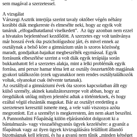
sem magával a szerzetessel.
A vizsgálat
Várszegi Asztrik interjúja szerint tavaly október végén néhány
korábbi diák megkereste és elmesélte neki, hogy az egyik volt
tanáruk „elfogadhatatlanul viselkedett”. Az ügy azonban nem ezzel
a hivatalos bejelentéssel kezdődött. A szerzetes egy volt tanítványa
már hosszú évek óta pszichológushoz járt, és mivel ennek az
osztálynak a belső köre a gimnázium után is szoros közösség
maradt, gondjaikat-bajaikat megbeszélték egymással. Egyik
forrásunk elbeszélése szerint a volt diák egyik terápiája során
bukkanhatott fel a szerzetes alakja, mint a lelki problémák egyik
forrása, ami persze hamar téma lett az osztály összetartóbb magjának
gyakori találkozóin (ezek ugyanakkor nem rendes osztálytalálkozók
voltak, olyanokat csak ötévente tartanak).
Az osztállyal a gimnáziumi évek óta szoros kapcsolatban állt egy
külső személy, akinek katalizátorszerepe volt abban, hogy az
öregdiákok utólag milyen jelentést adtak a történteknek, és hogy
ezáltal végül elszánták magukat. Bár az osztályt eredetileg a
szerzetesen keresztül ismerte meg, a vele való viszonya azóta
megromlott. Ezt a személyt is megkerestem, ám nem akart beszélni.
A Pannonhalmi Főapátság külön eljárásmódot dolgozott ki a
bántalmazás- vagy visszaélésgyanús ügyek kezelésére: a gyanút a
főapátnak vagy az ilyen ügyek kivizsgálására felállított állandó
bizottságnak kell jelezni, és ha a gyanú nem tűnik „minden kétséget