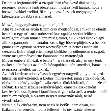
De ami a legfontosabb: a vizsgálatban részt vevő diákok egy
részének, akikről a fenti idézet szól, most azt kell látniuk, hogy a
hosszú évekkel ezelőtti, őket nyomasztó esetek megnyugtató
kibeszélése továbbra is elmarad.
Muszáj, hogy nyilvánosságra kerüljön?
Alig valakinek az arcán láttam csak meglepődést, amikor az elmúlt
hetekben egy már-már rutinszerű koreográfia szerint leültem
beszélgetni olyan humán értelmiségiekkel, akik közel állnak vagy
álltak a pannonhalmi bántalmazásos ügy főszereplőjéhez, a bencés
gimnázium egykori szerzetes-nevelőjéhez. A bencés tanár, aki
szerzetes létére világi értelmiségi körökben is otthonosan mozgott,
szinte megszemélyesítette Pannonhalma nyitottságát.
Milyen ember? Kinézik-e belőle? – a válaszaik alapján úgy tűnt,
ezeket a kérdéseket az elmúlt hónapokban már ismerősei, barátai is
jó párszor feltették maguknak.
Az első kérdésre adott válaszok egyrészt nagyvilági nyitottságról,
hihetetlen műveltségről, a kortárs művészetek iránti érdeklődésről,
elbűvölő barátságosságról, választékos öltözködésről, finom ízlésről
szóltak. És narcisztikus személyiségről, emberek eszközként
kezeléséről, osztálytermi konfliktusok generálásáról, a renden belüli
kivételezettségről, a bizalmi helyzet kihasználásáról, belső
vívódásokról.
Nem tudják elképzelni, nem nézik ki belőle, nem olyan, aki
fizikailag fenyegetően tudna fellépni – és így, szinte teljesen