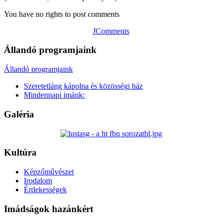
You have no rights to post comments
JComments
Állandó programjaink
Állandó programjaink
Szeretetláng kápolna és közösségi ház
Mindennapi imánk:
Galéria
Kultúra
Képzőművészet
Irodalom
Érdekességek
Imádságok hazánkért