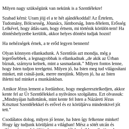
Milyen nagy szükségünk van nekünk is a Szentlélekre!
Szabad kérni: Uram jöjj el a te hét ajándékoddal! Az Értelem,
Tudomány, Bölcsesség, Jótanács, Jámborság, Isten-félelem, Erősség
Lelkével, hogy átlás-sam, hogy értsem, mi történik körülöt-tem! Ha
döntéshelyzetbe kerülök, akkor helyes döntést tudjak hozni!
Ha nehézségek érnek, a te erőd legyen bennem!
Olyan könnyen ellankadunk. A Szentírás azt mondja, még a
legerősebbek, a legnagyobbak is ellankadnak „de akik az Úrban
bíznak, szárnyra kelnek, mint a sasmadarak.” Milyen fontos lenne,
hogy Isten tudjon terelgetni. Milyen jó, ha Isten meg tud világosítani
minket, mit csinál-junk, merre menjünk. Milyen jó, ha az Isten
ihletni tud minket a munkánkban.
Amikor Jézus lement a Jordánhoz, hogy megkeresztelkedjen, akkor
kente fel az Úr Szentlélekkel a nyilvános szolgálatra. Ezt olvassuk:
„Mindnyájan hallottátok, mint kente fel Isten a Názáreti Jézus
Krisztust Szentlélekkel és erővel és ez körüljárva mindenkivel jót
tett.”
Csodálatos dolog, milyen jó lenne, ha Isten így felkenne minket!
Hogy így tudjunk körüljárni a világban! Mész a sötét utcán és