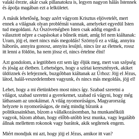
valaki érezte, akár csak pillanatokra is, legyen nagyon hálás Istennek
és ápolja magában ezt a lelkületet.
A másik lehetőség, hogy azért vágyom Krisztus eljövetelét, mert
ennek a világnak olyan problémái vannak, amelyeket egyedül Isten
tud megoldani. Az Ószövetségben Isten csak addig engedi a
választott népre a csapásokat a bűneik miatt, amíg fel nem kiáltanak:
Uram, jöjj el, mert nincs más megoldás! Szörnyű ez a világ, annyira
háborús, annyira gonosz, annyira lesújtó, nincs íze az életnek, rossz
itt lenni a földön, ha nem jössz el, nincs értelme élni!
Azt gondolom, a legtöbben ezt sem így éljük meg, mert van szépség
és jóság az életben. Lehetséges, hogy a szíriai keresztények, akiket
üldöznek és lefejeznek, buzgóbban kiáltanak az Úrhoz: Jöjj el Jézus,
látod, halál-veszedelemben vagyunk, és nincs más megoldás, jöjj el!
Lehet, hogy a mi életünkben most nincs így. Szabad szeretni a
világot, szabad szeretni a gyerekemet, szabad rá vágyni, hogy még
láthassam az unokáimat. A világ nyomorúságos, Magyarország
helyzete is nyomorúságos, de még mindig bízunk a
politikusainkban, bízom a vállalkozásomban, ha munkanélküli
vagyok, bízom abban, hogy előbb-utóbb lesz munka, vagy legalább
állnak mellettem rokonok vagy barátok, akik segítenek engem.
Miért mondjuk mi azt, hogy jöjj el Jézus, amikor itt van?