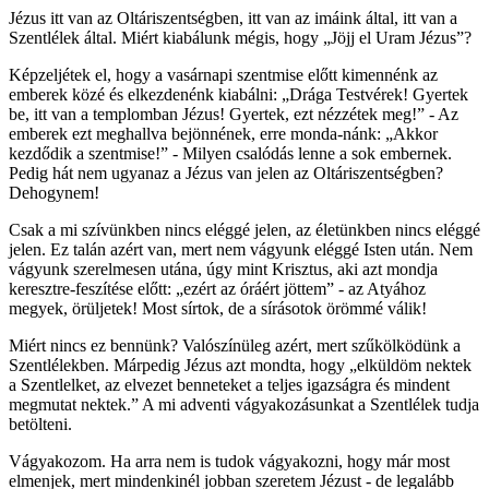
Jézus itt van az Oltáriszentségben, itt van az imáink által, itt van a
Szentlélek által. Miért kiabálunk mégis, hogy „Jöjj el Uram Jézus”?
Képzeljétek el, hogy a vasárnapi szentmise előtt kimennénk az
emberek közé és elkezdenénk kiabálni: „Drága Testvérek! Gyertek
be, itt van a templomban Jézus! Gyertek, ezt nézzétek meg!” - Az
emberek ezt meghallva bejönnének, erre monda-nánk: „Akkor
kezdődik a szentmise!” - Milyen csalódás lenne a sok embernek.
Pedig hát nem ugyanaz a Jézus van jelen az Oltáriszentségben?
Dehogynem!
Csak a mi szívünkben nincs eléggé jelen, az életünkben nincs eléggé
jelen. Ez talán azért van, mert nem vágyunk eléggé Isten után. Nem
vágyunk szerelmesen utána, úgy mint Krisztus, aki azt mondja
keresztre-feszítése előtt: „ezért az óráért jöttem” - az Atyához
megyek, örüljetek! Most sírtok, de a sírásotok örömmé válik!
Miért nincs ez bennünk? Valószínüleg azért, mert szűkölködünk a
Szentlélekben. Márpedig Jézus azt mondta, hogy „elküldöm nektek
a Szentlelket, az elvezet benneteket a teljes igazságra és mindent
megmutat nektek.” A mi adventi vágyakozásunkat a Szentlélek tudja
betölteni.
Vágyakozom. Ha arra nem is tudok vágyakozni, hogy már most
elmenjek, mert mindenkinél jobban szeretem Jézust - de legalább