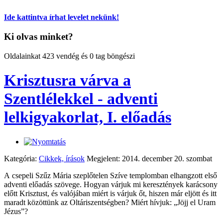
Ide kattintva írhat levelet nekünk!
Ki olvas minket?
Oldalainkat 423 vendég és 0 tag böngészi
Krisztusra várva a
Szentlélekkel - adventi
lelkigyakorlat, I. előadás
Kategória:
Cikkek, írások
Megjelent: 2014. december 20. szombat
A csepeli Szűz Mária szeplőtelen Szíve templomban elhangzott első
adventi előadás szövege. Hogyan várjuk mi keresztények karácsony
előtt Krisztust, és valójában miért is várjuk őt, hiszen már eljött és itt
maradt közöttünk az Oltáriszentségben? Miért hívjuk: „Jöjj el Uram
Jézus”?