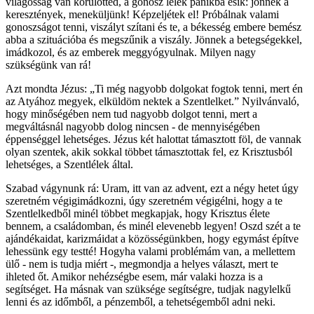
világosság van körülötted, a gonosz lélek pánikba esik: jönnek a
keresztények, meneküljünk! Képzeljétek el! Próbálnak valami
gonoszságot tenni, viszályt szítani és te, a békesség embere bemész
abba a szituációba és megszűnik a viszály. Jönnek a betegségekkel,
imádkozol, és az emberek meggyógyulnak. Milyen nagy
szükségünk van rá!
Azt mondta Jézus: „Ti még nagyobb dolgokat fogtok tenni, mert én
az Atyához megyek, elküldöm nektek a Szentlelket.” Nyilvánvaló,
hogy minőségében nem tud nagyobb dolgot tenni, mert a
megváltásnál nagyobb dolog nincsen - de mennyiségében
éppenséggel lehetséges. Jézus két halottat támasztott föl, de vannak
olyan szentek, akik sokkal többet támasztottak fel, ez Krisztusból
lehetséges, a Szentlélek által.
Szabad vágynunk rá: Uram, itt van az advent, ezt a négy hetet úgy
szeretném végigimádkozni, úgy szeretném végigélni, hogy a te
Szentlelkedből minél többet megkapjak, hogy Krisztus élete
bennem, a családomban, és minél elevenebb legyen! Oszd szét a te
ajándékaidat, karizmáidat a közösségünkben, hogy egymást építve
lehessünk egy testté! Hogyha valami problémám van, a mellettem
ülő - nem is tudja miért -, megmondja a helyes választ, mert te
ihleted őt. Amikor nehézségbe esem, már valaki hozza is a
segítséget. Ha másnak van szüksége segítségre, tudjak nagylelkű
lenni és az időmből, a pénzemből, a tehetségemből adni neki.