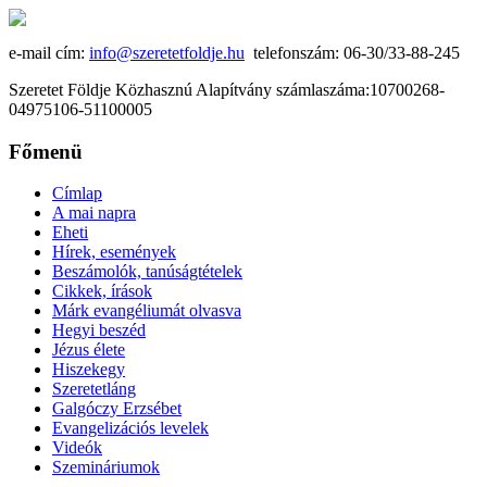
e-mail cím:
info@szeretetfoldje.hu
telefonszám: 06-30/33-88-245
Szeretet Földje Közhasznú Alapítvány számlaszáma:10700268-
04975106-51100005
Főmenü
Címlap
A mai napra
Eheti
Hírek, események
Beszámolók, tanúságtételek
Cikkek, írások
Márk evangéliumát olvasva
Hegyi beszéd
Jézus élete
Hiszekegy
Szeretetláng
Galgóczy Erzsébet
Evangelizációs levelek
Videók
Szemináriumok