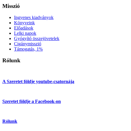
Misszió
Ingyenes kiadványok
Könyveink
Előadások
Lelki napok
Gyógyító összejövetelek
Cigánymisszió
Támogatás, 1%
Rólunk
A Szeretet földje youtube-csatornája
Szeretet földje a Facebook-on
Rólunk