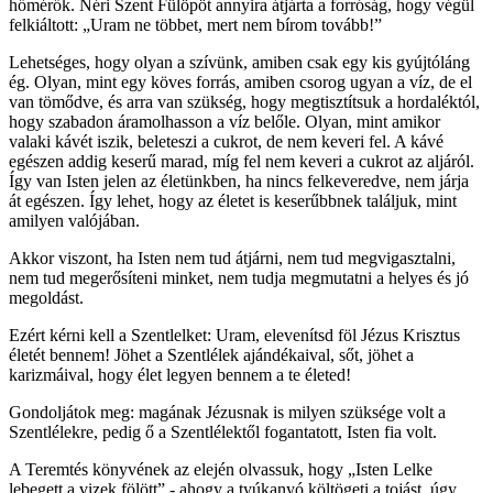
hőmérők. Néri Szent Fülöpöt annyira átjárta a forróság, hogy végül
felkiáltott: „Uram ne többet, mert nem bírom tovább!”
Lehetséges, hogy olyan a szívünk, amiben csak egy kis gyújtóláng
ég. Olyan, mint egy köves forrás, amiben csorog ugyan a víz, de el
van tömődve, és arra van szükség, hogy megtisztítsuk a hordaléktól,
hogy szabadon áramolhasson a víz belőle. Olyan, mint amikor
valaki kávét iszik, beleteszi a cukrot, de nem keveri fel. A kávé
egészen addig keserű marad, míg fel nem keveri a cukrot az aljáról.
Így van Isten jelen az életünkben, ha nincs felkeveredve, nem járja
át egészen. Így lehet, hogy az életet is keserűbbnek találjuk, mint
amilyen valójában.
Akkor viszont, ha Isten nem tud átjárni, nem tud megvigasztalni,
nem tud megerősíteni minket, nem tudja megmutatni a helyes és jó
megoldást.
Ezért kérni kell a Szentlelket: Uram, elevenítsd föl Jézus Krisztus
életét bennem! Jöhet a Szentlélek ajándékaival, sőt, jöhet a
karizmáival, hogy élet legyen bennem a te életed!
Gondoljátok meg: magának Jézusnak is milyen szüksége volt a
Szentlélekre, pedig ő a Szentlélektől fogantatott, Isten fia volt.
A Teremtés könyvének az elején olvassuk, hogy „Isten Lelke
lebegett a vizek fölött” - ahogy a tyúkanyó költögeti a tojást, úgy