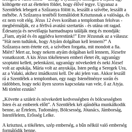
költögette ezt az élettelen földet, hogy élővé tegye. Ugyanaz a
Szentlélek lebegett a Szűzanya fölött is, leszállt a szívébe, leszállt a
méhébe. A Szűzanya testéből formálódott Krisztusnak a valósága, és
ez nem volt elég. Jézus 12 éves korában a templomban felolvas -
megbérmálják, ez a férfivá avatási szertartás - és utána ott ragad.
Édesanyja és nevelőapja harmadnapra találják meg és mondják:
„Fiam, atyád és én aggódva kerestünk!” Erre Jézusnak az a válasza:
”Hát nem tudtátok, hogy Atyám dolgában kell lennem?” A
Szűzanya nem értette ezt, a szívében forgatta, mit mondott a fia.
Miért? Mert az, hogy nekem atyám dolgában kell lennem, Józsefre
vonatkozott. A kis Jézus tökéletesen emberi életet élt, ugyanúgy
szoptatni kellett, pelenkázni, ugyanúgy növekedett és neki József
volt az apukája, Mária volt az anyukája, Isten pedig a Seregek Ura,
az a Valaki, akihez imádkozni kell. De aki jelen van. Akkor leszáll
rá a Szentlélek a templomban, egy nagy Istenélménye során és
rádöbben, hogy neki ilyen szoros kapcsolata van vele, ő az Atyja.
Mi történt ezután?
„Követte a szüleit és növekedett kedvességben és bölcsességben
Isten és az emberek előtt”. A Szentlélek két ajándéka munkálkodik
benne, az Értelem, Tudomány, Bölcsesség, Jótanács, Jámborság,
Istenfélelem, Erősség Lelke.
A krisztusi, a tökéletes, szép emberség, a bűn nélkül való emberség
formálódik benne.