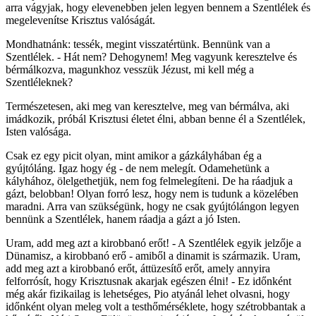
arra vágyjak, hogy elevenebben jelen legyen bennem a Szentlélek és
megelevenítse Krisztus valóságát.
Mondhatnánk: tessék, megint visszatértünk. Bennünk van a
Szentlélek. - Hát nem? Dehogynem! Meg vagyunk keresztelve és
bérmálkozva, magunkhoz vesszük Jézust, mi kell még a
Szentléleknek?
Természetesen, aki meg van keresztelve, meg van bérmálva, aki
imádkozik, próbál Krisztusi életet élni, abban benne él a Szentlélek,
Isten valósága.
Csak ez egy picit olyan, mint amikor a gázkályhában ég a
gyújtóláng. Igaz hogy ég - de nem melegít. Odamehetünk a
kályhához, ölelgethetjük, nem fog felmelegíteni. De ha ráadjuk a
gázt, belobban! Olyan forró lesz, hogy nem is tudunk a közelében
maradni. Arra van szükségünk, hogy ne csak gyújtólángon legyen
bennünk a Szentlélek, hanem ráadja a gázt a jó Isten.
Uram, add meg azt a kirobbanó erőt! - A Szentlélek egyik jelzője a
Dünamisz, a kirobbanó erő - amiből a dinamit is származik. Uram,
add meg azt a kirobbanó erőt, áttüzesítő erőt, amely annyira
felforrósít, hogy Krisztusnak akarjak egészen élni! - Ez időnként
még akár fizikailag is lehetséges, Pio atyánál lehet olvasni, hogy
időnként olyan meleg volt a testhőmérséklete, hogy szétrobbantak a