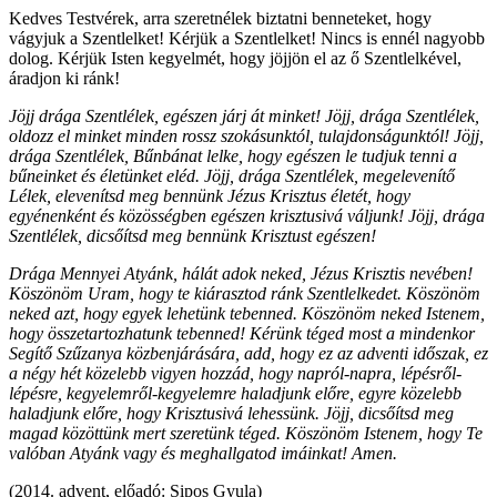
Kedves Testvérek, arra szeretnélek biztatni benneteket, hogy
vágyjuk a Szentlelket! Kérjük a Szentlelket! Nincs is ennél nagyobb
dolog. Kérjük Isten kegyelmét, hogy jöjjön el az ő Szentlelkével,
áradjon ki ránk!
Jöjj drága Szentlélek, egészen járj át minket! Jöjj, drága Szentlélek,
oldozz el minket minden rossz szokásunktól, tulajdonságunktól! Jöjj,
drága Szentlélek, Bűnbánat lelke, hogy egészen le tudjuk tenni a
bűneinket és életünket eléd. Jöjj, drága Szentlélek, megelevenítő
Lélek, elevenítsd meg bennünk Jézus Krisztus életét, hogy
egyénenként és közösségben egészen krisztusivá váljunk! Jöjj, drága
Szentlélek, dicsőítsd meg bennünk Krisztust egészen!
Drága Mennyei Atyánk, hálát adok neked, Jézus Krisztis nevében!
Köszönöm Uram, hogy te kiárasztod ránk Szentlelkedet. Köszönöm
neked azt, hogy egyek lehetünk tebenned. Köszönöm neked Istenem,
hogy összetartozhatunk tebenned! Kérünk téged most a mindenkor
Segítő Szűzanya közbenjárására, add, hogy ez az adventi időszak, ez
a négy hét közelebb vigyen hozzád, hogy napról-napra, lépésről-
lépésre, kegyelemről-kegyelemre haladjunk előre, egyre közelebb
haladjunk előre, hogy Krisztusivá lehessünk. Jöjj, dicsőítsd meg
magad közöttünk mert szeretünk téged. Köszönöm Istenem, hogy Te
valóban Atyánk vagy és meghallgatod imáinkat! Amen.
(2014. advent, előadó: Sipos Gyula)