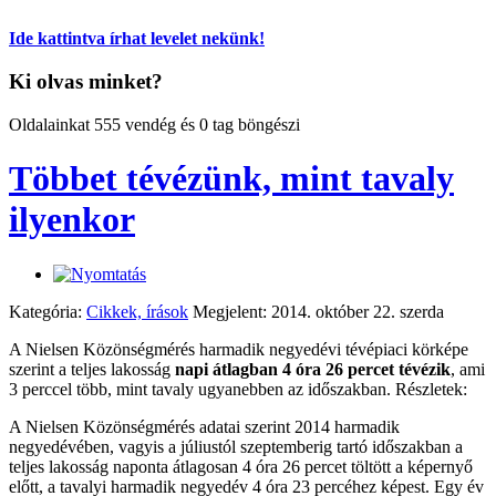
Ide kattintva írhat levelet nekünk!
Ki olvas minket?
Oldalainkat 555 vendég és 0 tag böngészi
Többet tévézünk, mint tavaly
ilyenkor
Kategória:
Cikkek, írások
Megjelent: 2014. október 22. szerda
A Nielsen Közönségmérés harmadik negyedévi tévépiaci körképe
szerint a teljes lakosság
napi átlagban 4 óra 26 percet tévézik
, ami
3 perccel több, mint tavaly ugyanebben az időszakban. Részletek:
A Nielsen Közönségmérés adatai szerint 2014 harmadik
negyedévében, vagyis a júliustól szeptemberig tartó időszakban a
teljes lakosság naponta átlagosan 4 óra 26 percet töltött a képernyő
előtt, a tavalyi harmadik negyedév 4 óra 23 percéhez képest. Egy év