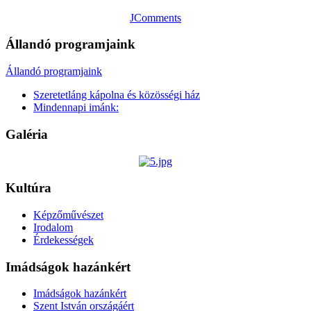
JComments
Állandó programjaink
Állandó programjaink
Szeretetláng kápolna és közösségi ház
Mindennapi imánk:
Galéria
Kultúra
Képzőművészet
Irodalom
Érdekességek
Imádságok hazánkért
Imádságok hazánkért
Szent István országáért