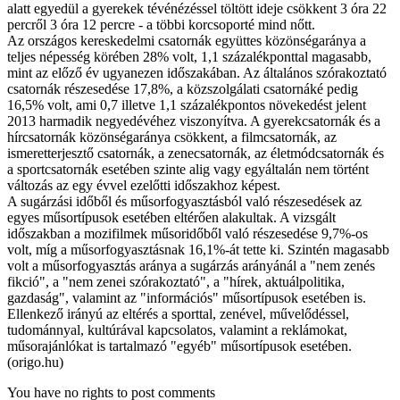
alatt egyedül a gyerekek tévénézéssel töltött ideje csökkent 3 óra 22
percről 3 óra 12 percre - a többi korcsoporté mind nőtt.
Az országos kereskedelmi csatornák együttes közönségaránya a
teljes népesség körében 28% volt, 1,1 százalékponttal magasabb,
mint az előző év ugyanezen időszakában. Az általános szórakoztató
csatornák részesedése 17,8%, a közszolgálati csatornáké pedig
16,5% volt, ami 0,7 illetve 1,1 százalékpontos növekedést jelent
2013 harmadik negyedévéhez viszonyítva. A gyerekcsatornák és a
hírcsatornák közönségaránya csökkent, a filmcsatornák, az
ismeretterjesztő csatornák, a zenecsatornák, az életmódcsatornák és
a sportcsatornák esetében szinte alig vagy egyáltalán nem történt
változás az egy évvel ezelőtti időszakhoz képest.
A sugárzási időből és műsorfogyasztásból való részesedések az
egyes műsortípusok esetében eltérően alakultak. A vizsgált
időszakban a mozifilmek műsoridőből való részesedése 9,7%-os
volt, míg a műsorfogyasztásnak 16,1%-át tette ki. Szintén magasabb
volt a műsorfogyasztás aránya a sugárzás arányánál a "nem zenés
fikció", a "nem zenei szórakoztató", a "hírek, aktuálpolitika,
gazdaság", valamint az "információs" műsortípusok esetében is.
Ellenkező irányú az eltérés a sporttal, zenével, művelődéssel,
tudománnyal, kultúrával kapcsolatos, valamint a reklámokat,
műsorajánlókat is tartalmazó "egyéb" műsortípusok esetében.
(origo.hu)
You have no rights to post comments