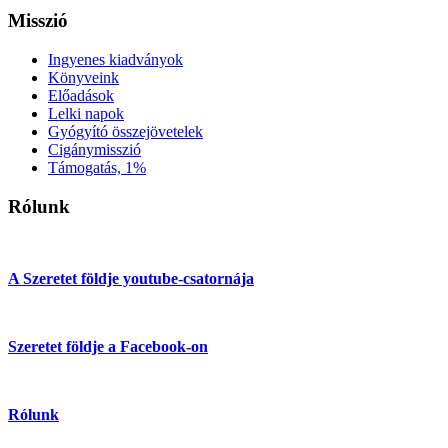
Misszió
Ingyenes kiadványok
Könyveink
Előadások
Lelki napok
Gyógyító összejövetelek
Cigánymisszió
Támogatás, 1%
Rólunk
A Szeretet földje youtube-csatornája
Szeretet földje a Facebook-on
Rólunk