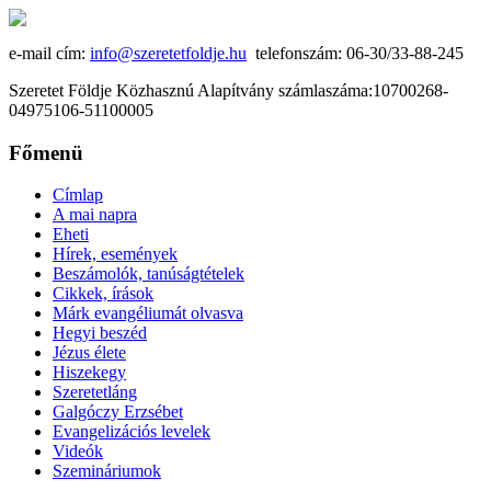
e-mail cím:
info@szeretetfoldje.hu
telefonszám: 06-30/33-88-245
Szeretet Földje Közhasznú Alapítvány számlaszáma:10700268-
04975106-51100005
Főmenü
Címlap
A mai napra
Eheti
Hírek, események
Beszámolók, tanúságtételek
Cikkek, írások
Márk evangéliumát olvasva
Hegyi beszéd
Jézus élete
Hiszekegy
Szeretetláng
Galgóczy Erzsébet
Evangelizációs levelek
Videók
Szemináriumok