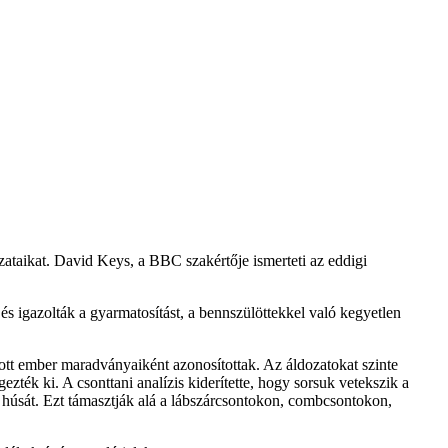
zataikat. David Keys, a BBC szakértője ismerteti az eddigi
s igazolták a gyarmatosítást, a bennszülöttekkel való kegyetlen
zott ember maradványaiként azonosítottak. Az áldozatokat szinte
zték ki. A csonttani analízis kiderítette, hogy sorsuk vetekszik a
 húsát. Ezt támasztják alá a lábszárcsontokon, combcsontokon,