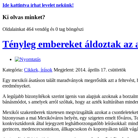
Ide kattintva írhat levelet nekünk!
Ki olvas minket?
Oldalainkat 464 vendég és 0 tag böngészi
Tényleg embereket áldoztak az 
Kategória:
Cikkek, írások
Megjelent: 2014. április 17. csütörtök
Egy mexikói ásatáson talált maradványok megerősítik azt a feltevést,
eredményeket.
A legújabb bizonyítékok szerint igenis van alapjuk azoknak a borzalm
bánásmódot, s amelyek arról szóltak, hogy az azték kultúrában mind
Mexikói szakemberek tüzetesen megvizsgálták azokat a csontleleteket,
bizonyosan a mai Mexikóváros helyén, egy szigeten emelt főváros, Tenoc
konkvisztádorok által lejegyzett leghátborzongatóbb leírásokkal: min
gerincen, medencecsontokon, állkapcsokon és koponyákon talált vág