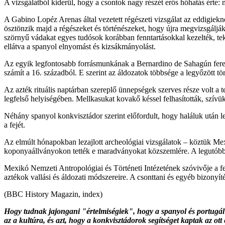
A vizsgálatból kiderül, hogy a csontok nagy részét erős hőhatás érte
A Gabino Lopéz Arenas által vezetett régészeti vizsgálat az eddigiekn
ösztönzik majd a régészeket és történészeket, hogy újra megvizsgáljá
szörnyű vádakat egyes tudósok korábban fenntartásokkal kezelték, teki
ellátva a spanyol elnyomást és kizsákmányolást.
Az egyik legfontosabb forrásmunkának a Bernardino de Sahagún ferenc
számít a 16. századból. E szerint az áldozatok többsége a legyőzött tör
Az azték rituális naptárban szereplő ünnepségek szerves része volt a
legfelső helyiségében. Mellkasukat kovakő késsel felhasították, szívü
Néhány spanyol konkvisztádor szerint előfordult, hogy haláluk után le 
a fejét.
Az elmúlt hónapokban lezajlott archeológiai vizsgálatok – köztük Mexi
koponyaállványokon tették e maradványokat közszemlére. A legutóbbi f
Mexikó Nemzeti Antropológiai és Történeti Intézetének szóvivője a fe
aztékok vallási és áldozati módszereire. A csonttani és egyéb bizonyí
(BBC History Magazin, index)
Hogy tudnak jajongani "értelmiségiek", hogy a spanyol és portugál hó
az a kultúra, és azt, hogy a konkvisztádorok segítséget kaptak az ot