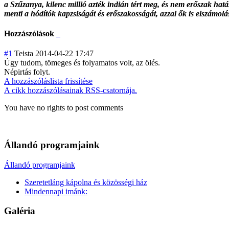
a Szűzanya, kilenc millió azték indián tért meg, és nem erőszak hat
menti a hódítók kapzsiságát és erőszakosságát, azzal ők is elszámolá
Hozzászólások
#1
Teista
2014-04-22 17:47
Úgy tudom, tömeges és folyamatos volt, az ölés.
Népirtás folyt.
A hozzászóláslista frissítése
A cikk hozzászólásainak RSS-csatornája.
You have no rights to post comments
Állandó programjaink
Állandó programjaink
Szeretetláng kápolna és közösségi ház
Mindennapi imánk:
Galéria