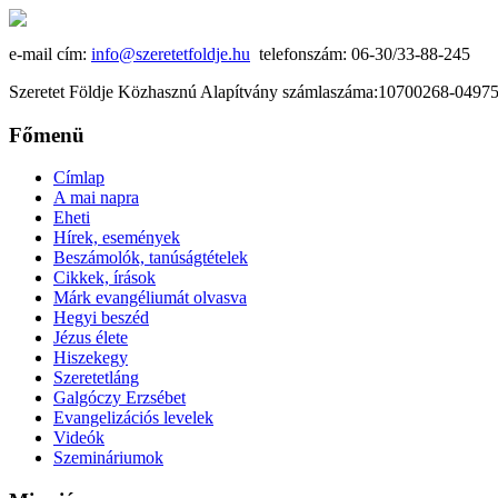
e-mail cím:
info@szeretetfoldje.hu
telefonszám: 06-30/33-88-245
Szeretet Földje Közhasznú Alapítvány számlaszáma:10700268-049
Főmenü
Címlap
A mai napra
Eheti
Hírek, események
Beszámolók, tanúságtételek
Cikkek, írások
Márk evangéliumát olvasva
Hegyi beszéd
Jézus élete
Hiszekegy
Szeretetláng
Galgóczy Erzsébet
Evangelizációs levelek
Videók
Szemináriumok