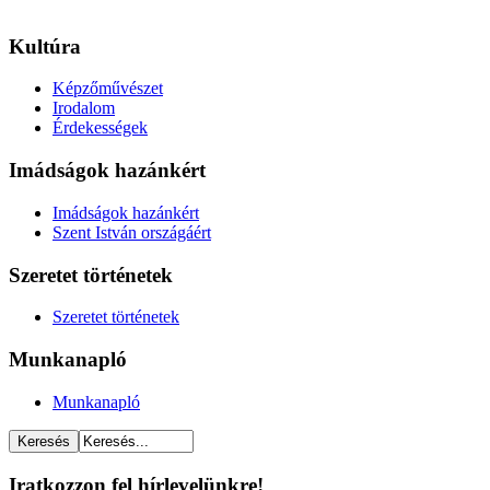
Kultúra
Képzőművészet
Irodalom
Érdekességek
Imádságok hazánkért
Imádságok hazánkért
Szent István országáért
Szeretet történetek
Szeretet történetek
Munkanapló
Munkanapló
Iratkozzon fel hírlevelünkre!