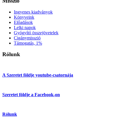
Misszió
Ingyenes kiadványok
Könyveink
Előadások
Lelki napok
Gyógyító összejövetelek
Cigánymisszió
Támogatás, 1%
Rólunk
A Szeretet földje youtube-csatornája
Szeretet földje a Facebook-on
Rólunk