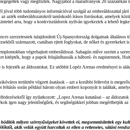
: megégették vagy megfőzték. Nagyjából a maradványok 20 százalékán tal
él jóval több tudományos információval szolgál az emberáldozattal járó 
k az azték emberáldozatokról tanúskodó írásos forrásokat, amelyek közü
ntettel arra, hogy a konkvisztádorok nyilván igyekeztek a lehető legke
es szerzetesnek tulajdonított Új-Spanyolország dolgainak általános tö
zsekből származott, csatában ejtett foglyokat, de nőket és gyerekeket is
 templomokban végrehajtott emberáldozat. Sahagún műve szerint a szerenc
ket kitépték, hogy a papok felajánlhassák a háború- és napistennek, Huit
is fejezték az áldozatokat. Ez utóbbit Lopéz Arenas eredményei is alátá
kóváros területén végzett ásatások – azt a korábbi feltevést is megerő
eltárás során például három olyan emberi koponyát is találtak, amelye
lfedezésekről így nyilatkozott: „Lopez Arenas kutatásai – az áldozatok
tékok igen nagy jelentőségűek, és segítségükkel jobban megérthetjük az 
dítók milyen szörnyűségeket követtek el, megsemmisítettek egy kultúrát
t élőktől, akik velük együtt harcoltak ez ellen a rettenetes, sátáni r