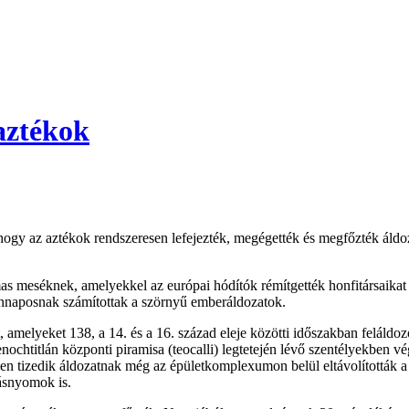
aztékok
 hogy az aztékok rendszeresen lefejezték, megégették és megfőzték áldo
as meséknek, amelyekkel az európai hódítók rémítgették honfitársaikat é
ennaposnak számítottak a szörnyű emberáldozatok.
 amelyeket 138, a 14. és a 16. század eleje közötti időszakban feláldo
htitlán központi piramisa (teocalli) legtetején lévő szentélyekben vége
den tizedik áldozatnak még az épületkomplexumon belül eltávolították a
ásnyomok is.