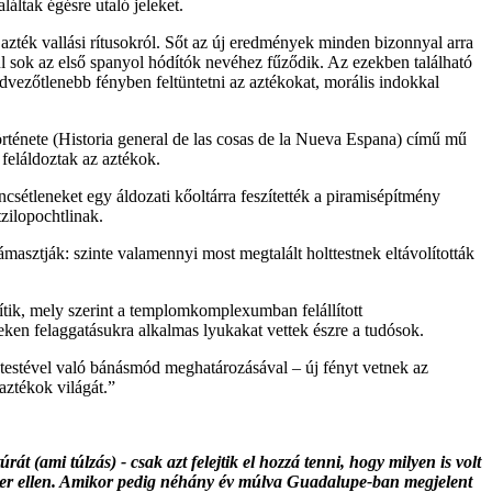
áltak égésre utaló jeleket.
azték vallási rítusokról. Sőt az új eredmények minden bizonnyal arra
l sok az első spanyol hódítók nevéhez fűződik. Az ezekben található
dvezőtlenebb fényben feltüntetni az aztékokat, morális indokkal
rténete (Historia general de las cosas de la Nueva Espana) című mű
 feláldoztak az aztékok.
sétleneket egy áldozati kőoltárra feszítették a piramisépítmény
zilopochtlinak.
masztják: szinte valamennyi most megtalált holttestnek eltávolították
sítik, mely szerint a templomkomplexumban felállított
ken felaggatásukra alkalmas lyukakat vettek észre a tudósok.
 testével való bánásmód meghatározásával – új fényt vetnek az
aztékok világát.”
 (ami túlzás) - csak azt felejtik el hozzá tenni, hogy milyen is volt
endszer ellen. Amikor pedig néhány év múlva Guadalupe-ban megjelent