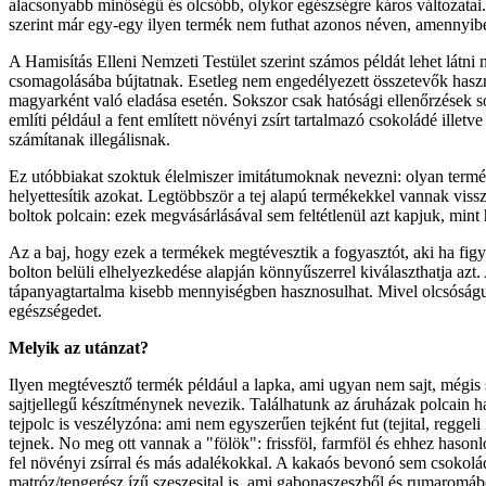
alacsonyabb minőségű és olcsóbb, olykor egészségre káros változatai. 
szerint már egy-egy ilyen termék nem futhat azonos néven, amennyiben e
A Hamisítás Elleni Nemzeti Testület szerint számos példát lehet látni
csomagolásába bújtatnak. Esetleg nem engedélyezett összetevők haszná
magyarként való eladása esetén. Sokszor csak hatósági ellenőrzések so
említi például a fent említett növényi zsírt tartalmazó csokoládé illet
számítanak illegálisnak.
Ez utóbbiakat szoktuk élelmiszer imitátumoknak nevezni: olyan term
helyettesítik azokat. Legtöbbször a tej alapú termékekkel vannak vissz
boltok polcain: ezek megvásárlásával sem feltétlenül azt kapjuk, min
Az a baj, hogy ezek a termékek megtévesztik a fogyasztót, aki ha figye
bolton belüli elhelyezkedése alapján könnyűszerrel kiválaszthatja azt. 
tápanyagtartalma kisebb mennyiségben hasznosulhat. Mivel olcsóságuk
egészségedet.
Melyik az utánzat?
Ilyen megtévesztő termék például a lapka, ami ugyan nem sajt, mégis sa
sajtjellegű készítménynek nevezik. Találhatunk az áruházak polcain hab
tejpolc is veszélyzóna: ami nem egyszerűen tejként fut (tejital, regge
tejnek. No meg ott vannak a "fölök": frissföl, farmföl és ehhez hasonl
fel növényi zsírral és más adalékokkal. A kakaós bevonó sem csokolád
matróz/tengerész ízű szeszesital is, ami gabonaszeszből és rumaromáb