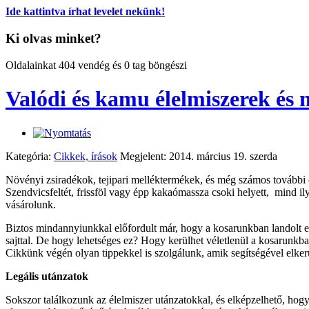
Ide kattintva írhat levelet nekünk!
Ki olvas minket?
Oldalainkat 404 vendég és 0 tag böngészi
Valódi és kamu élelmiszerek és
Kategória:
Cikkek, írások
Megjelent: 2014. március 19. szerda
Növényi zsiradékok, tejipari melléktermékek, és még számos további 
Szendvicsfeltét, frissföl vagy épp kakaómassza csoki helyett, mind 
vásárolunk.
Biztos mindannyiunkkal előfordult már, hogy a kosarunkban landolt egy
sajttal. De hogy lehetséges ez? Hogy kerülhet véletlenül a kosarunkb
Cikkünk végén olyan tippekkel is szolgálunk, amik segítségével elker
Legális utánzatok
Sokszor találkozunk az élelmiszer utánzatokkal, és elképzelhető, ho