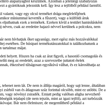
l eltérő alapanyagból készülnek. Azonban a jelenlegi szabályozás
t a gyártóknak jelezniük kell. Így lesz a tejfölből például farmföl.
zül valami, vagy egy olcsó terméket drága megfelelőjének
amikor míniummal keverték a fűszert), vagy a külföldi áruk
s eljuthatnak ezek a termékek. Ezeken kívül a testület hamisításként
a új néven, csak az eredetire hajazó névvel kerülnek a polcokra, nem
 már nem hívhatjuk őket ugyanúgy, mert egész más hozzávalókkal
áltej esetében. De húsipari termékutánzatokkal is találkozhatunk a
n tartalmaz májat.
eti helyett. Hiszen ha csak az árat figyeli, a hasonló csomagolás és
líti meg az eredetiét, azaz a szervezetbe juttatott ételek
nak, étkezésed túlságosan egysíkúvá válhat, és ez károsíthatja az
 tehenet nem lát. De nem is állítja magáról, hogy sajt lenne, általában
i zsírból van és átlagosan száz forinttal olcsóbb, mint ez utóbbi. De a
eátum, vagy növényi zsiradék. Emiatt pedig valóban aligha nevezhető
ségük tejalapú (de nem tejszín, mint az igazi tejföl), azt turbózzák
akóvajat. Bár nem élelmiszer, de megemlíthető például a