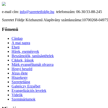
e-mail cím:
info@szeretetfoldje.hu
telefonszám: 06-30/33-88-245
Szeretet Földje Közhasznú Alapítvány számlaszáma:10700268-049
Főmenü
Címlap
A mai napra
Eheti
Hírek, események
Beszámolók, tanúságtételek
Cikkek, írások
Márk evangéliumát olvasva
Hegyi beszéd
Jézus élete
Hiszekegy
Szeretetláng
Galgóczy Erzsébet
Evangelizációs levelek
Videók
Szemináriumok