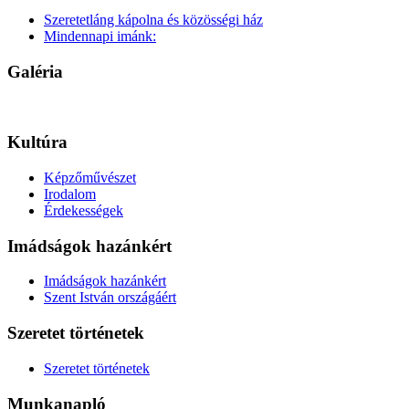
Szeretetláng kápolna és közösségi ház
Mindennapi imánk:
Galéria
Kultúra
Képzőművészet
Irodalom
Érdekességek
Imádságok hazánkért
Imádságok hazánkért
Szent István országáért
Szeretet történetek
Szeretet történetek
Munkanapló