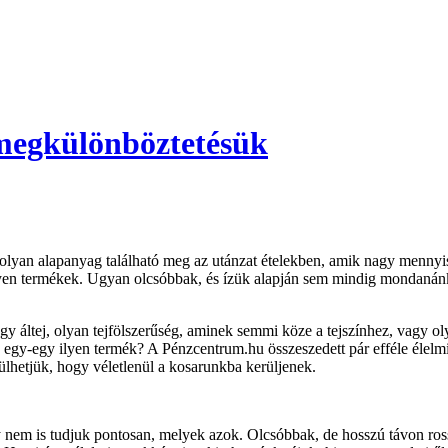
 megkülönböztetésük
olyan alapanyag található meg az utánzat ételekben, amik nagy mennyis
ilyen termékek. Ugyan olcsóbbak, és ízük alapján sem mindig mondanán
 áltej, olyan tejfölszerűség, aminek semmi köze a tejszínhez, vagy olya
a egy-egy ilyen termék? A Pénzcentrum.hu összeszedett pár efféle élelm
ülhetjük, hogy véletlenül a kosarunkba kerüljenek.
gy nem is tudjuk pontosan, melyek azok. Olcsóbbak, de hosszú távon ro