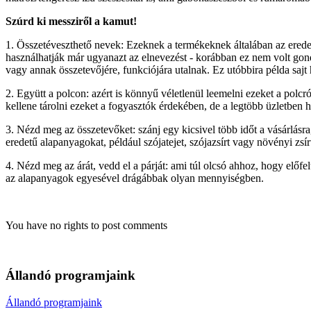
Szúrd ki messziről a kamut!
1. Összetéveszthető nevek: Ezeknek a termékeknek általában az eredet
használhatják már ugyanazt az elnevezést - korábban ez nem volt gond,
vagy annak összetevőjére, funkciójára utalnak. Ez utóbbira példa sajt 
2. Együtt a polcon: azért is könnyű véletlenül leemelni ezeket a polcr
kellene tárolni ezeket a fogyasztók érdekében, de a legtöbb üzletben 
3. Nézd meg az összetevőket: szánj egy kicsivel több időt a vásárlásr
eredetű alapanyagokat, például szójatejet, szójazsírt vagy növényi zsír
4. Nézd meg az árát, vedd el a párját: ami túl olcsó ahhoz, hogy előf
az alapanyagok egyesével drágábbak olyan mennyiségben.
You have no rights to post comments
Állandó programjaink
Állandó programjaink