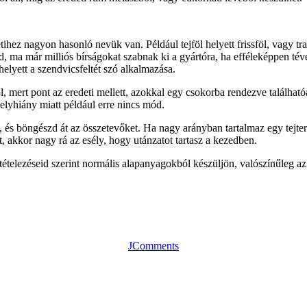
ihez nagyon hasonló nevük van. Például tejföl helyett frissföl, vagy tr
 ma már milliós bírságokat szabnak ki a gyártóra, ha efféleképpen téve
helyett a szendvicsfeltét szó alkalmazása.
ól, mert pont az eredeti mellett, azokkal egy csokorba rendezve találha
helyhiány miatt például erre nincs mód.
a, és böngészd át az összetevőket. Ha nagy arányban tartalmaz egy tejt
t, akkor nagy rá az esély, hogy utánzatot tartasz a kezedben.
eltételezéseid szerint normális alapanyagokból készüljön, valószínűleg a
JComments