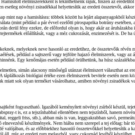
Hamisított élelmiszerekként is tekinthetnénk rájuk, hiszen az eredetitő
setleg növényi zsiradékkal helyettesítik az eredeti összetevőt, akkor ez
 nap mint nap a hamisításra: többek között ha lejárt alapanyagokból kés
lata (mint például a pár évvel ezelőtti pirospaprika botrány esetében, 
rán derül fény ezekre, de előfordul olyan is, hogy akár az áruházakba i
ve tejtermékek előállítását, vagy a méz cukrozását, enzimezését is. De h
ékeknek, melyeknek neve hasonló az eredetihez, de összetevőik révén
aélések, például a sajtszerű vagy tejfölre hajazó élelmiszerek, vagy az 
t hinnénk. Egy kenőmájas esetén például örülhetünk, ha húsz százalékba
lmetlen, simán alacsony minőségű utánzat élelmiszert választhat az ered
A táplálkozás biológiai értéke ezen élelmiszerek bevitele esetén nem köze
 miatt sok olyan terméket vásárolhatsz, amiben növényi zsiradékok van
jtként fogyasztható. Igazából keményített növényi zsírból készül, tejet,
spray-t is, ez a tejszínhabbal ellentétben nem tejszínből, hanem növény
li ital, reggeli friss, stb.), abban más is van, leggyakrabban savó, perm
ó elnevezésű készítmények. Nem hiába nem szerepel a tej előtag: bár több
é valójában, és az előbbiekhez hasonló összetevőkkel helyettesítik a k
ól áll, míg az eredeti rum melaszból, vagy cukornád levéből készülhet.