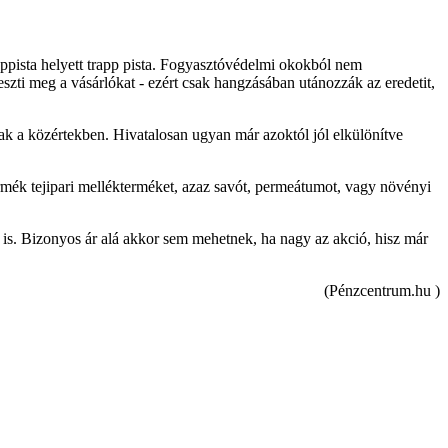
appista helyett trapp pista. Fogyasztóvédelmi okokból nem
szti meg a vásárlókat - ezért csak hangzásában utánozzák az eredetit,
tóak a közértekben. Hivatalosan ugyan már azoktól jól elkülönítve
ermék tejipari mellékterméket, azaz savót, permeátumot, vagy növényi
z is. Bizonyos ár alá akkor sem mehetnek, ha nagy az akció, hisz már
(Pénzcentrum.hu )