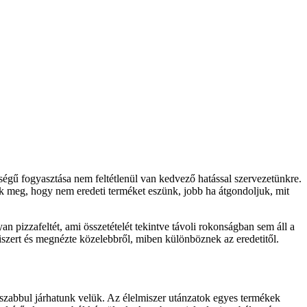
égű fogyasztása nem feltétlenül van kedvező hatással szervezetünkre.
k meg, hogy nem eredeti terméket eszünk, jobb ha átgondoljuk, mit
n pizzafeltét, ami összetételét tekintve távoli rokonságban sem áll a
iszert és megnézte közelebbről, miben különböznek az eredetitől.
sszabbul járhatunk velük. Az élelmiszer utánzatok egyes termékek