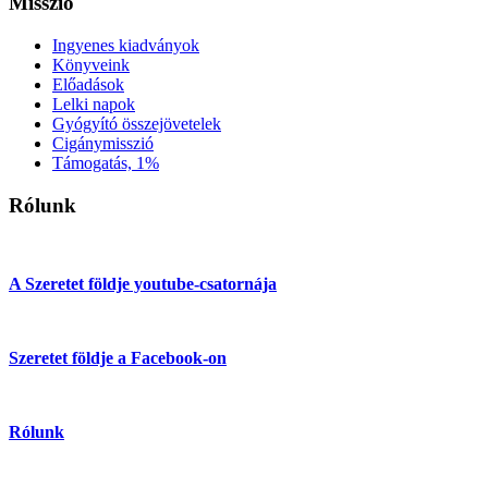
Misszió
Ingyenes kiadványok
Könyveink
Előadások
Lelki napok
Gyógyító összejövetelek
Cigánymisszió
Támogatás, 1%
Rólunk
A Szeretet földje youtube-csatornája
Szeretet földje a Facebook-on
Rólunk