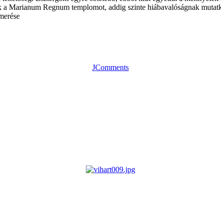
k a Marianum Regnum templomot, addig szinte hiábavalóságnak mutatko
smerése
JComments