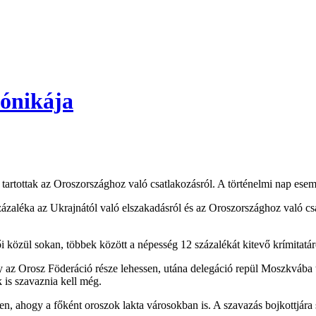
rónikája
 tartottak az Oroszországhoz való csatlakozásról. A történelmi nap e
zázaléka az Ukrajnától való elszakadásról és az Oroszországhoz való csa
i közül sokan, többek között a népesség 12 százalékát kitevő krímitatár
ogy az Orosz Föderáció része lehessen, utána delegáció repül Moszkvába 
is szavaznia kell még.
en, ahogy a főként oroszok lakta városokban is. A szavazás bojkottjára