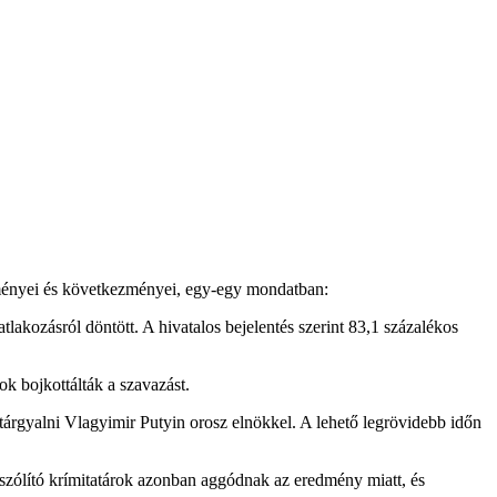
seményei és következményei, egy-egy mondatban:
tlakozásról döntött. A hivatalos bejelentés szerint 83,1 százalékos
ok bojkottálták a szavazást.
tárgyalni Vlagyimir Putyin orosz elnökkel. A lehető legrövidebb időn
 szólító krímitatárok azonban aggódnak az eredmény miatt, és