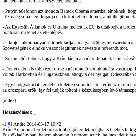
hihetetlennek tartják a részvételi adatokat.
- Putyin telefonon azt mondta Barack Obama amerikai elnöknek, hog
közösség soha nem fogadja el a krími referendumot, amit illegitimne
- Az Egyesült Államok és Ukrajna mellett az EU is tiltakozik a terül
pontosan mi lehet az ellenlépés.
- Ukrajna alkotmányát sértőnek tartja a magyar külügyminsztérium a
Szövetségének elnöke viszont legitimnek nevezte a referendumot.
- Sokan attól félnek, hogy a Krím láncreakciót indíthat el, labilissá vá
- Donyeckben is több ezer oroszbarát tüntető vonult utcára vasárnap. 
voltak Harkovban és Luganszkban, ahogy a dél-nyugati Odesszában is
- Egy hadgyakorlat keretében keletre csoportosította erőit az ukrán 
az oroszpárti erők, így fel tudják tölteni a készültségben lévő támaszpo
(index)
Hozzászólások
-1
#1
Andre
2014-03-17 19:42
Krím Autonóm Terület orosz többségű terület, mégha ezt nehéz felfogn
Püspökladányban
, hanem ahogyan Arnótonn tették, ha megadatik rá 