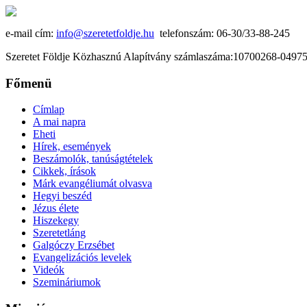
e-mail cím:
info@szeretetfoldje.hu
telefonszám: 06-30/33-88-245
Szeretet Földje Közhasznú Alapítvány számlaszáma:10700268-049
Főmenü
Címlap
A mai napra
Eheti
Hírek, események
Beszámolók, tanúságtételek
Cikkek, írások
Márk evangéliumát olvasva
Hegyi beszéd
Jézus élete
Hiszekegy
Szeretetláng
Galgóczy Erzsébet
Evangelizációs levelek
Videók
Szemináriumok