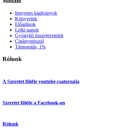
Misszió
Ingyenes kiadványok
Könyveink
Előadások
Lelki napok
Gyógyító összejövetelek
Cigánymisszió
Támogatás, 1%
Rólunk
A Szeretet földje youtube-csatornája
Szeretet földje a Facebook-on
Rólunk