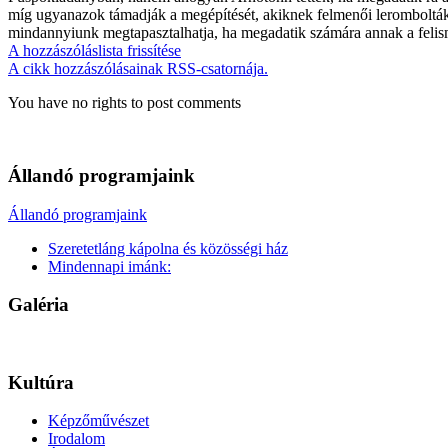
míg ugyanazok támadják a megépítését, akiknek felmenői leromboltá
mindannyiunk megtapasztalhat
ja, ha megadatik számára annak a feli
A hozzászóláslista frissítése
A cikk hozzászólásainak RSS-csatornája.
You have no rights to post comments
Állandó programjaink
Állandó programjaink
Szeretetláng kápolna és közösségi ház
Mindennapi imánk:
Galéria
Kultúra
Képzőművészet
Irodalom