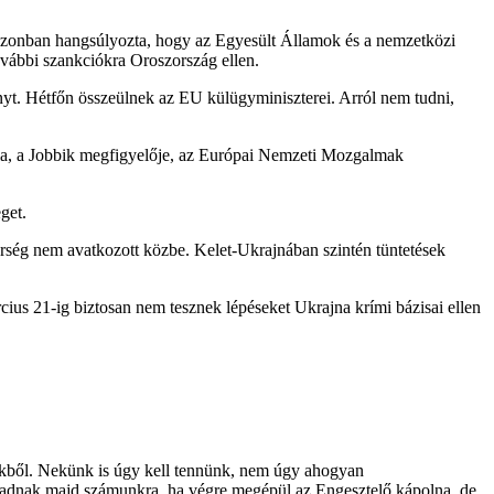
azonban hangsúlyozta, hogy az Egyesült Államok és a nemzetközi
ovábbi szankciókra Oroszország ellen.
ényt. Hétfőn összeülnek az EU külügyminiszterei. Arról nem tudni,
éla, a Jobbik megfigyelője, az Európai Nemzeti Mozgalmak
get.
dőrség nem avatkozott közbe. Kelet-Ukrajnában szintén tüntetések
cius 21-ig biztosan nem tesznek lépéseket Ukrajna krími bázisai ellen
elekből. Nekünk is úgy kell tennünk, nem úgy ahogyan
k adnak majd számunkra, ha végre megépül az Engesztelő kápolna, de