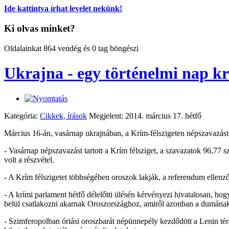
Ide kattintva írhat levelet nekünk!
Ki olvas minket?
Oldalainkat 864 vendég és 0 tag böngészi
Ukrajna - egy történelmi nap k
Kategória:
Cikkek, írások
Megjelent: 2014. március 17. hétfő
Március 16-án, vasárnap ukrajnában, a Krím-félszigeten népszavazást
- Vasárnap népszavazást tartott a Krím félsziget, a szavazatok 96,77 s
volt a részvétel.
- A Krím félszigetet többségében oroszok lakják, a referendum ellenző
- A krími parlament hétfő délelőtti ülésén kérvényezi hivatalosan, h
belül csatlakozni akarnak Oroszországhoz, amiről azonban a dumának 
- Szimferopolban óriási oroszbarát népünnepély kezdődött a Lenin tér