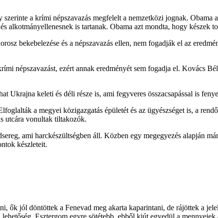
y szerinte a krími népszavazás megfelelt a nemzetközi jognak. Obama 
k és alkotmányellenesnek is tartanak. Obama azt mondta, hogy készek t
et orosz bekebelezése és a népszavazás ellen, nem fogadják el az eredm
 krími népszavazást, ezért annak eredményét sem fogadja el. Kovács B
lhat Ukrajna keleti és déli része is, ami fegyveres összacsapással is fenye
Elfoglalták a megyei közigazgatás épületét és az ügyészséget is, a ren
 utcára vonultak tiltakozók.
hadsereg, ami harckészültségben áll. Közben egy megegyezés alapján már
ntok készleteit.
i, ők jól döntöttek a Fenevad meg akarta kaparintani, de rájöttek a j
a lehetőség. Esztergom egyre sötétebb, ebből kiút egyedül a mennyeie