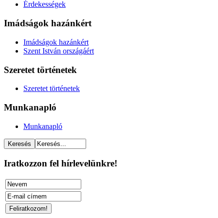
Érdekességek
Imádságok hazánkért
Imádságok hazánkért
Szent István országáért
Szeretet történetek
Szeretet történetek
Munkanapló
Munkanapló
Iratkozzon fel hírlevelünkre!