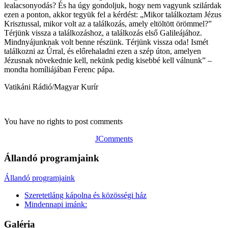
lealacsonyodás? És ha úgy gondoljuk, hogy nem vagyunk szilárdak
ezen a ponton, akkor tegyük fel a kérdést: „Mikor találkoztam Jézus
Krisztussal, mikor volt az a találkozás, amely eltöltött örömmel?”
Térjünk vissza a találkozáshoz, a találkozás első Galileájához.
Mindnyájunknak volt benne részünk. Térjünk vissza oda! Ismét
találkozni az Úrral, és előrehaladni ezen a szép úton, amelyen
Jézusnak növekednie kell, nekünk pedig kisebbé kell válnunk” –
mondta homíliájában Ferenc pápa.
Vatikáni Rádió/Magyar Kurír
You have no rights to post comments
JComments
Állandó programjaink
Állandó programjaink
Szeretetláng kápolna és közösségi ház
Mindennapi imánk:
Galéria