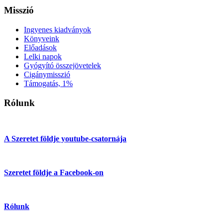
Misszió
Ingyenes kiadványok
Könyveink
Előadások
Lelki napok
Gyógyító összejövetelek
Cigánymisszió
Támogatás, 1%
Rólunk
A Szeretet földje youtube-csatornája
Szeretet földje a Facebook-on
Rólunk