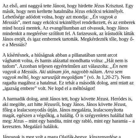
Az első, ami naggyá tette Jánost, hogy hirdette Jézus Krisztust. Egy
másik, hogy nem kerítette hatalmába Jézus erkölcsi tekintélyét.
Lehetősége adódott volna, hogy azt mondja:
„Én vagyok a
Messiás
”, mert nagy erkölcsi tekintéllyel rendelkezett, és az emberek
mind hozzá mentek. Az evangéliumban azt olvassuk, hogy János
mindenkit a megtérésre szólított fel. A farizeusok, az írástudók látták
János erejét, és igaz embernek tartották. Megkérdezték tőle, hogy ő-
e a Messiás?
A kísértésnek, a hiúságnak abban a pillanatában szent arcot
vághatott volna, és hamis alázattal mondhatta volna: „Hát nem is
tudom”. Azonban teljesen egyértelműen azt válaszolta:
„Én nem
vagyok a Messiás. Aki utánam jön, nagyobb nálam. Arra sem
vagyok méltó, hogy saruszíját megoldjam”
(vö. Jn 1,20-27). Nem
ragadta magához a hatalmat. Ez tehát a második dolog, ami miatt az
„igazság embere” volt. Ne lopd el a méltóságot!
A harmadik dolog, amit János tett, hogy követte Jézust. Heródes is,
aki megölte, azt hitte Jézusról, hogy János. János követte Jézust,
főleg a lealacsonyodás útján. János megalázta, lealacsonyította
magát, egészen a végsőkig, a halálig. Ő is szégyenletes halállal halt
meg: Jézus – mint egy bandita, mint egy rabló, mint egy haramia – a
kereszten. Megalázó halálok.
Jánosnak is meg volt a maga Olajfák-hegye, kínszenvedése a