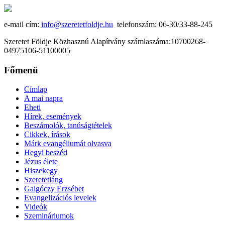
e-mail cím:
info@szeretetfoldje.hu
telefonszám: 06-30/33-88-245
Szeretet Földje Közhasznú Alapítvány számlaszáma:10700268-
04975106-51100005
Főmenü
Címlap
A mai napra
Eheti
Hírek, események
Beszámolók, tanúságtételek
Cikkek, írások
Márk evangéliumát olvasva
Hegyi beszéd
Jézus élete
Hiszekegy
Szeretetláng
Galgóczy Erzsébet
Evangelizációs levelek
Videók
Szemináriumok