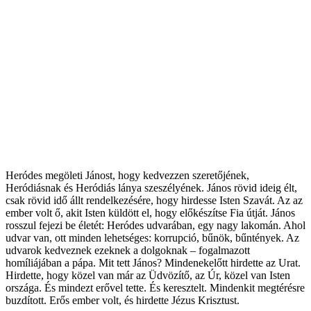
Heródes megöleti Jánost, hogy kedvezzen szeretőjének,
Heródiásnak és Heródiás lánya szeszélyének. János rövid ideig élt,
csak rövid idő állt rendelkezésére, hogy hirdesse Isten Szavát. Az az
ember volt ő, akit Isten küldött el, hogy előkészítse Fia útját. János
rosszul fejezi be életét: Heródes udvarában, egy nagy lakomán. Ahol
udvar van, ott minden lehetséges: korrupció, bűnök, bűntények. Az
udvarok kedveznek ezeknek a dolgoknak – fogalmazott
homíliájában a pápa. Mit tett János? Mindenekelőtt hirdette az Urat.
Hirdette, hogy közel van már az Üdvözítő, az Úr, közel van Isten
országa. És mindezt erővel tette. És keresztelt. Mindenkit megtérésre
buzdított. Erős ember volt, és hirdette Jézus Krisztust.