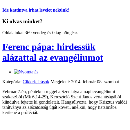
Ide kattintva írhat levelet nekünk!
Ki olvas minket?
Oldalainkat 369 vendég és 0 tag böngészi
Ferenc pápa: hirdessük
alázattal az evangéliumot
Kategória:
Cikkek, írások
Megjelent: 2014. február 08. szombat
Február 7-én, pénteken reggel a Szentatya a napi evangéliumi
szakaszból (Mk 6,14-29), Keresztelő Szent János vértanúságából
kiindulva fejtette ki gondolatait. Hangsúlyozta, hogy Krisztus valódi
tanítványa az alázatosság útját követi, anélkül, hogy hatalmába
kerítené a próféciát.