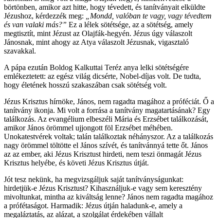
börtönben, amikor azt hitte, hogy tévedett, és tanítványait elküldte
Jézushoz, kérdezzék meg:
„Mondd, valóban te vagy, vagy tévedtem
és van valaki más?”
Ez a lélek sötétsége, az a sötétség, amely
megtisztít, mint Jézust az Olajfák-hegyén. Jézus úgy válaszolt
Jánosnak, mint ahogy az Atya válaszolt Jézusnak, vigasztaló
szavakkal.
A pápa ezután Boldog Kalkuttai Teréz anya lelki sötétségére
emlékeztetett: az egész világ dicsérte, Nobel-díjas volt. De tudta,
hogy életének hosszú szakaszában csak sötétség volt.
Jézus Krisztus hírnöke, János, nem ragadta magához a próféciát. Ő a
tanítvány ikonja. Mi volt a forrása a tanítvány magatartásának? Egy
találkozás. Az evangélium elbeszéli Mária és Erzsébet találkozását,
amikor János örömmel ujjongott föl Erzsébet méhében.
Unokatestvérek voltak; talán találkoztak néhányszor. Az a találkozás
nagy örömmel töltötte el János szívét, és tanítvánnyá tette őt. János
az az ember, aki Jézus Krisztust hirdeti, nem teszi önmagát Jézus
Krisztus helyébe, és követi Jézus Krisztus útját.
Jót tesz nekünk, ha megvizsgáljuk saját tanítványságunkat:
hirdetjük-e Jézus Krisztust? Kihasználjuk-e vagy sem keresztény
mivoltunkat, mintha az kiváltság lenne? János nem ragadta magához
a prófétaságot. Harmadik: Jézus útján haladunk-e, amely a
megaláztatás, az alázat, a szolgálat érdekében vállalt