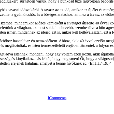
ddigiekért, sürgetően várjuk, hogy a pünkösd tüze ragyogóan beborítsa
ház tavaszi időszakáról. A tavasz az az idő, amikor az új élet és remén
vezetnie, a gyümölcshöz és a bőséges aratáshoz, amihez a tavasz az előké
t szembe, mint amikor Mózes kémjeként a sivatagot átszelte 40 évvel ko
 elértünk a világban, az most sokkal nehezebb, szembesülve a bűn agres
ten ismeri mindennek az idejét, azt is, mikor kell kettéválasztani ezt a 
ióhoz hasonlít az én nemzedékem. Ahhoz, akik 40 évvel ezelőtt megkapt
 és megtisztultak, és Isten természetfeletti erejében átmentek a folyón é
et adva Istennek, mondani, hogy egy voltam azok közül, akik átjutott
csesség és kinyilatkoztatás lelkét, hogy megismerd Őt, hogy a világoso
tetlen erejének hatalma, amelyet a benne hívőknek ád. (Ef.1.17-19.)"
JComments