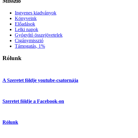
Misszió
Ingyenes kiadványok
Könyveink
Előadások
Lelki napok
Gyógyító összejövetelek
Cigánymisszió
Támogatás, 1%
Rólunk
A Szeretet földje youtube-csatornája
Szeretet földje a Facebook-on
Rólunk