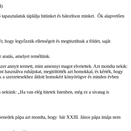
4)
 tapasztalatuk táplálja hitünket és bátorítson minket. Ők alapvetően
 hogy legyőzzük ellenségeit és megtisztítsuk a földet, saját
 aratás, amelyet reméltünk.
szer annyit termett, mint amennyi magot elvetettek. Azt mondta nekik:
nt használva ruhájukat, megtöltötték azt homokkal, és kérték, hogy
tek a szerzetesekhez áldott homokért könyörögve és minden évben
nekünk: „Ha van elég hitetek Istenben, még ez a sivatag is
I. Benedek pápa azt mondta, hogy bár XXIII. János pápa imája nem