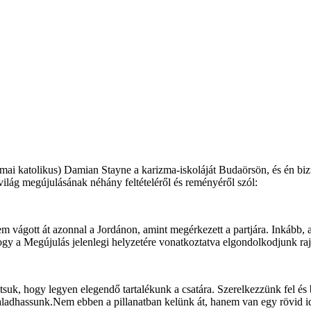
római katolikus) Damian Stayne a karizma-iskoláját Budaörsön, és én bi
 világ megújulásának néhány feltételéről és reményéről szól:
vágott át azonnal a Jordánon, amint megérkezett a partjára. Inkább, az
gy a Megújulás jelenlegi helyzetére vonatkoztatva elgondolkodjunk raj
osítsuk, hogy legyen elegendő tartalékunk a csatára. Szerelkezzünk fel
haladhassunk.Nem ebben a pillanatban kelünk át, hanem van egy rövid i