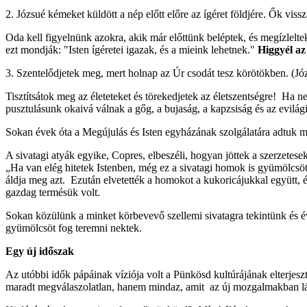
2. Józsué kémeket küldött a nép előtt előre az ígéret földjére. Ők vi
Oda kell figyelnünk azokra, akik már előttünk beléptek, és megízleltek
ezt mondják: "Isten ígéretei igazak, és a mieink lehetnek."
Higgyél az
3. Szentelődjetek meg, mert holnap az Úr csodát tesz körötökben. (Józ
Tisztítsátok meg az életeteket és törekedjetek az életszentségre! Ha 
pusztulásunk okaivá válnak a gőg, a bujaság, a kapzsiság és az evilági
Sokan évek óta a Megújulás és Isten egyházának szolgálatára adtuk ma
A sivatagi atyák egyike, Copres, elbeszéli, hogyan jöttek a szerzetes
„Ha van elég hitetek Istenben, még ez a sivatagi homok is gyümölcsöt
áldja meg azt. Ezután elvetették a homokot a kukoricájukkal együtt, 
gazdag termésük volt.
Sokan közülünk a minket körbevevő szellemi sivatagra tekintünk és év
gyümölcsöt fog teremni nektek.
Egy új időszak
Az utóbbi idők pápáinak víziója volt a Pünkösd kultúrájának elterje
maradt megválaszolatlan, hanem mindaz, amit az új mozgalmakban lát