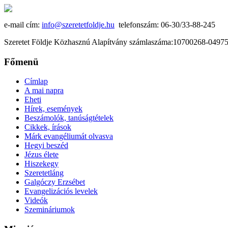
e-mail cím:
info@szeretetfoldje.hu
telefonszám: 06-30/33-88-245
Szeretet Földje Közhasznú Alapítvány számlaszáma:10700268-049
Főmenü
Címlap
A mai napra
Eheti
Hírek, események
Beszámolók, tanúságtételek
Cikkek, írások
Márk evangéliumát olvasva
Hegyi beszéd
Jézus élete
Hiszekegy
Szeretetláng
Galgóczy Erzsébet
Evangelizációs levelek
Videók
Szemináriumok