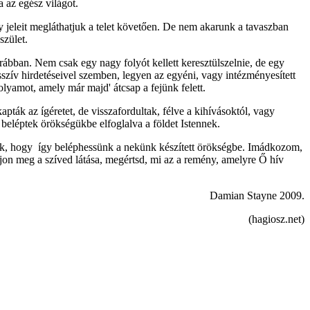
 az egész világot.
y jeleit megláthatjuk a telet követően. De nem akarunk a tavaszban
szület.
rábban. Nem csak egy nagy folyót kellett keresztülszelnie, de egy
szív hirdetéseivel szemben, legyen az egyéni, vagy intézményesített
folyamot, amely már majd' átcsap a fejünk felett.
ák az ígéretet, de visszafordultak, félve a kihívásoktól, vagy
s beléptek örökségükbe elfoglalva a földet Istennek.
ak, hogy így beléphessünk a nekünk készített örökségbe. Imádkozom,
djon meg a szíved látása, megértsd, mi az a remény, amelyre Ő hív
Damian Stayne 2009.
(hagiosz.net)