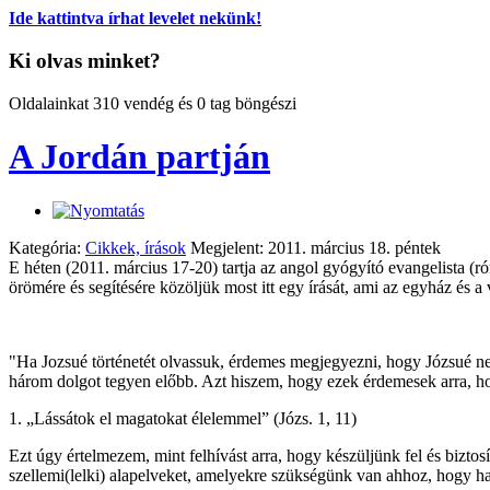
Ide kattintva írhat levelet nekünk!
Ki olvas minket?
Oldalainkat 310 vendég és 0 tag böngészi
A Jordán partján
Kategória:
Cikkek, írások
Megjelent: 2011. március 18. péntek
E héten (2011. március 17-20) tartja az angol gyógyító evangelista (
örömére és segítésére közöljük most itt egy írását, ami az egyház és a
"Ha Jozsué történetét olvassuk, érdemes megjegyezni, hogy Józsué nem 
három dolgot tegyen előbb. Azt hiszem, hogy ezek érdemesek arra, ho
1. „Lássátok el magatokat élelemmel” (Józs. 1, 11)
Ezt úgy értelmezem, mint felhívást arra, hogy készüljünk fel és bizt
szellemi(lelki) alapelveket, amelyekre szükségünk van ahhoz, hogy 