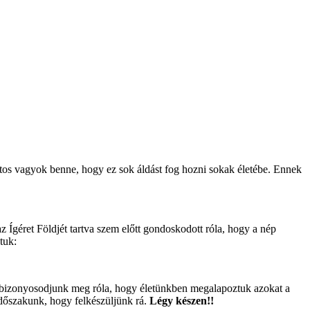
ztos vagyok benne, hogy ez sok áldást fog hozni sokak életébe. Ennek
 Ígéret Földjét tartva szem előtt gondoskodott róla, hogy a nép
tuk:
 és bizonyosodjunk meg róla, hogy életünkben megalapoztuk azokat a
dőszakunk, hogy felkészüljünk rá.
Légy készen!!