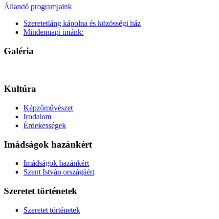
Állandó programjaink
Szeretetláng kápolna és közösségi ház
Mindennapi imánk:
Galéria
Kultúra
Képzőművészet
Irodalom
Érdekességek
Imádságok hazánkért
Imádságok hazánkért
Szent István országáért
Szeretet történetek
Szeretet történetek