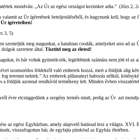
sszatértek mondván: „Az Úr az egész országot kezünkre adta.” (Józs 2, 2
 valamit az Úr ígéretének beteljesüléséből, és hagynunk kell, hogy az ő
 Úr ígéreteiben!
s 3, 5)
nem szenteljük meg magunkat, a hatalmas csodák, amelyeket arra ad az Úr,
 dolgok szeretete által.
Tisztítd meg az életed!
gukat, és bár voltak gyümölcsök, legtöbbünk számára nem jött el az az
ekével szomszédos földekről való emberek hozzá, mert a földjük alig két
 fog teremni nektek.” Az emberek pillanatnyi habozás nélkül, kötényké
és a földjük azonnal rendkívül termékeny lett. Minden évben visszatér
ről évre elcsüggedünk a szegény termés miatt, pedig az Úr azt mondja 
sztése az egész Egyházban, amely alapvető hatással lesz a világra. XV
unk, visszafogottan bár, de egyfajta pünkösd az Egyház életében.