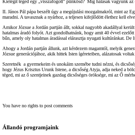
Kielégít téged egy „visszafogott” pünkösd? Míg hálásak vagyunk az e
II. János Pál pápa beszélt úgy a megújulási mozgalmakról, mint az Egy
maradni. A tavasznak a nyárhoz, a teljesen kifejlődött élethez kell el
Amikor Józsue a Jordán partján állt, sokkal nagyobb akadállyal kerül
hatalmas áradó folyót. Azt gondolhatnánk, hogy amit 40 évvel ezelőtt
bűn, amely oly hatalmas áradással elárasztja nyugati kultúránkat. De Is
Ahogy a Jordán partján állunk, azt kérdezem magamtól, melyik generác
Józsue generációjához, akik hittek Isten ígéreteiben, alázatosak voltak
Szeretnék a gyermekeim és unokáim szemébe tudni nézni, és dicsőség
hogy Jézus Krisztus Urunk Istene, a dicsőség Atyja, adja neked a böl
téged, mi az ő szentjeinek gazdag dicsőséges öröksége, mi az Ő mérhe
You have no rights to post comments
Állandó programjaink