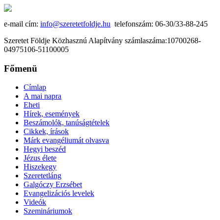
e-mail cím:
info@szeretetfoldje.hu
telefonszám: 06-30/33-88-245
Szeretet Földje Közhasznú Alapítvány számlaszáma:10700268-
04975106-51100005
Főmenü
Címlap
A mai napra
Eheti
Hírek, események
Beszámolók, tanúságtételek
Cikkek, írások
Márk evangéliumát olvasva
Hegyi beszéd
Jézus élete
Hiszekegy
Szeretetláng
Galgóczy Erzsébet
Evangelizációs levelek
Videók
Szemináriumok