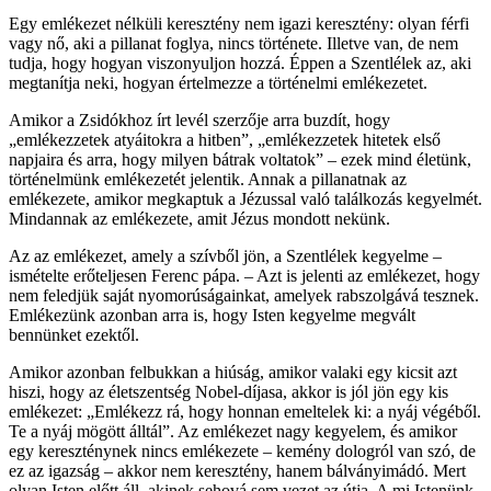
Egy emlékezet nélküli keresztény nem igazi keresztény: olyan férfi
vagy nő, aki a pillanat foglya, nincs története. Illetve van, de nem
tudja, hogy hogyan viszonyuljon hozzá. Éppen a Szentlélek az, aki
megtanítja neki, hogyan értelmezze a történelmi emlékezetet.
Amikor a Zsidókhoz írt levél szerzője arra buzdít, hogy
„emlékezzetek atyáitokra a hitben”, „emlékezzetek hitetek első
napjaira és arra, hogy milyen bátrak voltatok” – ezek mind életünk,
történelmünk emlékezetét jelentik. Annak a pillanatnak az
emlékezete, amikor megkaptuk a Jézussal való találkozás kegyelmét.
Mindannak az emlékezete, amit Jézus mondott nekünk.
Az az emlékezet, amely a szívből jön, a Szentlélek kegyelme –
ismételte erőteljesen Ferenc pápa. – Azt is jelenti az emlékezet, hogy
nem feledjük saját nyomorúságainkat, amelyek rabszolgává tesznek.
Emlékezünk azonban arra is, hogy Isten kegyelme megvált
bennünket ezektől.
Amikor azonban felbukkan a hiúság, amikor valaki egy kicsit azt
hiszi, hogy az életszentség Nobel-díjasa, akkor is jól jön egy kis
emlékezet: „Emlékezz rá, hogy honnan emeltelek ki: a nyáj végéből.
Te a nyáj mögött álltál”. Az emlékezet nagy kegyelem, és amikor
egy kereszténynek nincs emlékezete – kemény dologról van szó, de
ez az igazság – akkor nem keresztény, hanem bálványimádó. Mert
olyan Isten előtt áll, akinek sehová sem vezet az útja. A mi Istenünk