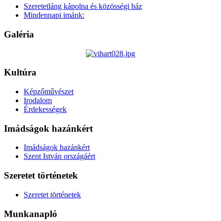
Szeretetláng kápolna és közösségi ház
Mindennapi imánk:
Galéria
Kultúra
Képzőművészet
Irodalom
Érdekességek
Imádságok hazánkért
Imádságok hazánkért
Szent István országáért
Szeretet történetek
Szeretet történetek
Munkanapló