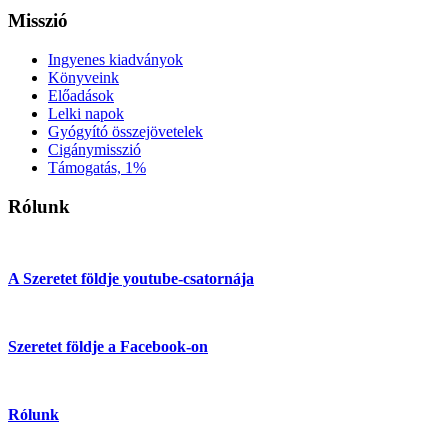
Misszió
Ingyenes kiadványok
Könyveink
Előadások
Lelki napok
Gyógyító összejövetelek
Cigánymisszió
Támogatás, 1%
Rólunk
A Szeretet földje youtube-csatornája
Szeretet földje a Facebook-on
Rólunk