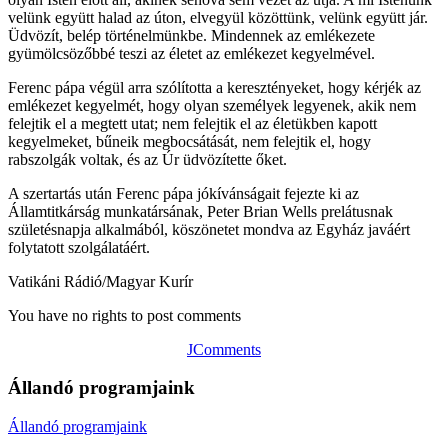
velünk együtt halad az úton, elvegyül közöttünk, velünk együtt jár.
Üdvözít, belép történelmünkbe. Mindennek az emlékezete
gyümölcsözőbbé teszi az életet az emlékezet kegyelmével.
Ferenc pápa végül arra szólította a keresztényeket, hogy kérjék az
emlékezet kegyelmét, hogy olyan személyek legyenek, akik nem
felejtik el a megtett utat; nem felejtik el az életükben kapott
kegyelmeket, bűneik megbocsátását, nem felejtik el, hogy
rabszolgák voltak, és az Úr üdvözítette őket.
A szertartás után Ferenc pápa jókívánságait fejezte ki az
Államtitkárság munkatársának, Peter Brian Wells prelátusnak
születésnapja alkalmából, köszönetet mondva az Egyház javáért
folytatott szolgálatáért.
Vatikáni Rádió/Magyar Kurír
You have no rights to post comments
JComments
Állandó programjaink
Állandó programjaink