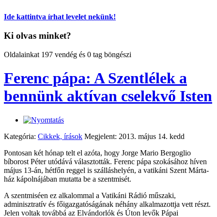
Ide kattintva írhat levelet nekünk!
Ki olvas minket?
Oldalainkat 197 vendég és 0 tag böngészi
Ferenc pápa: A Szentlélek a
bennünk aktívan cselekvő Isten
Kategória:
Cikkek, írások
Megjelent: 2013. május 14. kedd
Pontosan két hónap telt el azóta, hogy Jorge Mario Bergoglio
bíborost Péter utódává választották. Ferenc pápa szokásához híven
május 13-án, hétfőn reggel is szálláshelyén, a vatikáni Szent Márta-
ház kápolnájában mutatta be a szentmisét.
A szentmiséen ez alkalommal a Vatikáni Rádió műszaki,
adminisztratív és főigazgatóságának néhány alkalmazottja vett részt.
Jelen voltak továbbá az Elvándorlók és Úton levők Pápai