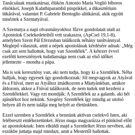
Tanácsának munkatársai, élükön Antonio Maria Vegliò bíboros
elnökkel, Joseph Kalathiparambil püspökkel, a dikasztérium
titkárával, valamint P. Gabriele Bentoglio altitkárral, akik együtt
miséztek a Szentatyával.
A Szentatya a napi olvasmányokhoz fűzve gondolatait utalt az
Apostolok Cselekedeteiből vett szakaszra, (ApCsel 19,1-8),
amelyben Szent Pál Efezusban találkozik néhány tanítvánnyal.
Meglepő válaszuk, amit a népek apostolának kérdésére adnak: „Még
csak azt sem hallottuk, hogy van Szentlélek”. A kétezer évvel
ezelőtti keresztények tudatlansága nem csak az első időket
jellemezte – mondta a pápa.
Ma is sok keresztény van, aki nem tudja, hogy ki a Szentlélek. Néha
halljuk, hogy egyesek így gondolkoznak: Jól megvagyok az Atyával
és a Fiúval, mert az Atyához imádkozom a Miatyánkban, amikor
áldozom, akkor a Fiúval találkozok, de nem tudok mit kezdeni a
Szentlélekkel. Vagy ezt mondják: A Szentlélek az a galamb, aki hét
ajándékot hoz nekünk. Szegény Szentlélek így mindig az utolsó
helyen áll és nem találja meg helyét az életünkben.
Ezzel szemben a Szentlélek a bennünk aktívan cselekvő Isten, aki
felébreszti emlékezetünket. Jézus maga magyarázza el pünkösd előtt
az apostoloknak: Isten elküldi majd a Szentlelket Jézus nevében, aki
eszükbe juttatja majd mindazt, amit a Mestertől hallottak.