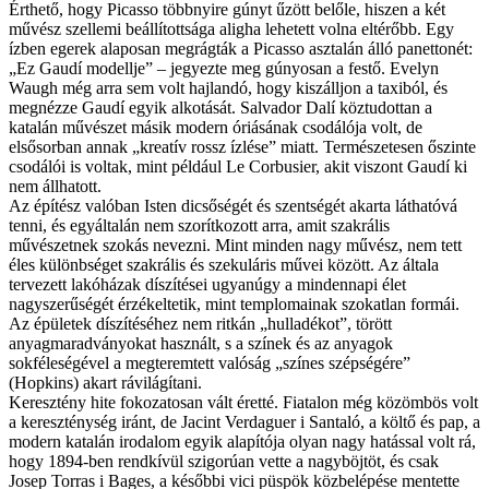
Érthető, hogy Picasso többnyire gúnyt űzött belőle, hiszen a két
művész szellemi beállítottsága aligha lehetett volna eltérőbb. Egy
ízben egerek alaposan megrágták a Picasso asztalán álló panettonét:
„Ez Gaudí modellje” – jegyezte meg gúnyosan a festő. Evelyn
Waugh még arra sem volt hajlandó, hogy kiszálljon a taxiból, és
megnézze Gaudí egyik alkotását. Salvador Dalí köztudottan a
katalán művészet másik modern óriásának csodálója volt, de
elsősorban annak „kreatív rossz ízlése” miatt. Természetesen őszinte
csodálói is voltak, mint például Le Corbusier, akit viszont Gaudí ki
nem állhatott.
Az építész valóban Isten dicsőségét és szentségét akarta láthatóvá
tenni, és egyáltalán nem szorítkozott arra, amit szakrális
művészetnek szokás nevezni. Mint minden nagy művész, nem tett
éles különbséget szakrális és szekuláris művei között. Az általa
tervezett lakóházak díszítései ugyanúgy a mindennapi élet
nagyszerűségét érzékeltetik, mint templomainak szokatlan formái.
Az épületek díszítéséhez nem ritkán „hulladékot”, törött
anyagmaradványokat használt, s a színek és az anyagok
sokféleségével a megteremtett valóság „színes szépségére”
(Hopkins) akart rávilágítani.
Keresztény hite fokozatosan vált éretté. Fiatalon még közömbös volt
a kereszténység iránt, de Jacint Verdaguer i Santaló, a költő és pap, a
modern katalán irodalom egyik alapítója olyan nagy hatással volt rá,
hogy 1894-ben rendkívül szigorúan vette a nagyböjtöt, és csak
Josep Torras i Bages, a későbbi vici püspök közbelépése mentette