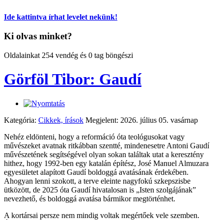
Ide kattintva írhat levelet nekünk!
Ki olvas minket?
Oldalainkat 254 vendég és 0 tag böngészi
Görföl Tibor: Gaudí
Kategória:
Cikkek, írások
Megjelent: 2026. július 05. vasárnap
Nehéz eldönteni, hogy a reformáció óta teológusokat vagy
művészeket avatnak ritkábban szentté, mindenesetre Antoni Gaudí
művészetének segítségével olyan sokan találtak utat a keresztény
hithez, hogy 1992-ben egy katalán építész, José Manuel Almuzara
egyesületet alapított Gaudí boldoggá avatásának érdekében.
Ahogyan lenni szokott, a terve eleinte nagyfokú szkepszisbe
ütközött, de 2025 óta Gaudí hivatalosan is „Isten szolgájának”
nevezhető, és boldoggá avatása bármikor megtörténhet.
A kortársai persze nem mindig voltak megértőek vele szemben.