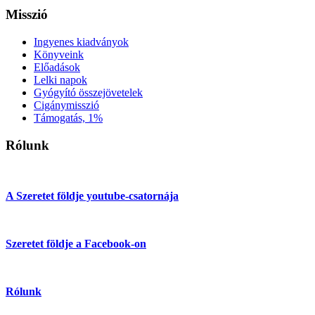
Misszió
Ingyenes kiadványok
Könyveink
Előadások
Lelki napok
Gyógyító összejövetelek
Cigánymisszió
Támogatás, 1%
Rólunk
A Szeretet földje youtube-csatornája
Szeretet földje a Facebook-on
Rólunk