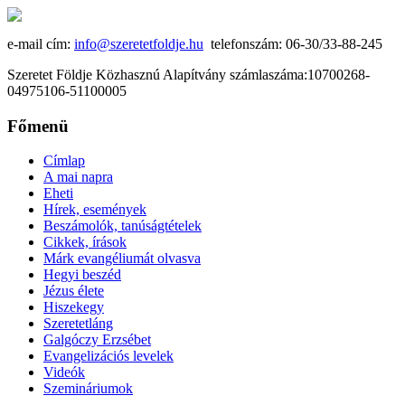
e-mail cím:
info@szeretetfoldje.hu
telefonszám: 06-30/33-88-245
Szeretet Földje Közhasznú Alapítvány számlaszáma:10700268-
04975106-51100005
Főmenü
Címlap
A mai napra
Eheti
Hírek, események
Beszámolók, tanúságtételek
Cikkek, írások
Márk evangéliumát olvasva
Hegyi beszéd
Jézus élete
Hiszekegy
Szeretetláng
Galgóczy Erzsébet
Evangelizációs levelek
Videók
Szemináriumok