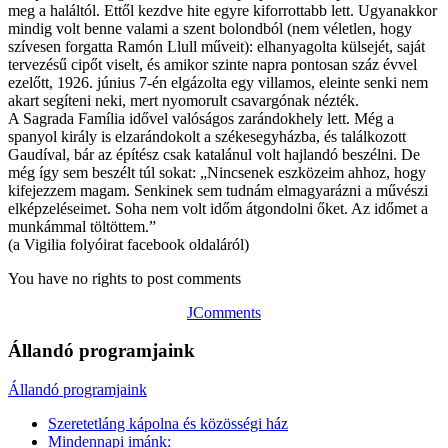
meg a haláltól. Ettől kezdve hite egyre kiforrottabb lett. Ugyanakkor
mindig volt benne valami a szent bolondból (nem véletlen, hogy
szívesen forgatta Ramón Llull műveit): elhanyagolta külsejét, saját
tervezésű cipőt viselt, és amikor szinte napra pontosan száz évvel
ezelőtt, 1926. június 7-én elgázolta egy villamos, eleinte senki nem
akart segíteni neki, mert nyomorult csavargónak nézték.
A Sagrada Família idővel valóságos zarándokhely lett. Még a
spanyol király is elzarándokolt a székesegyházba, és találkozott
Gaudíval, bár az építész csak katalánul volt hajlandó beszélni. De
még így sem beszélt túl sokat: „Nincsenek eszközeim ahhoz, hogy
kifejezzem magam. Senkinek sem tudnám elmagyarázni a művészi
elképzeléseimet. Soha nem volt időm átgondolni őket. Az időmet a
munkámmal töltöttem.”
(a Vigilia folyóirat facebook oldaláról)
You have no rights to post comments
JComments
Állandó programjaink
Állandó programjaink
Szeretetláng kápolna és közösségi ház
Mindennapi imánk: