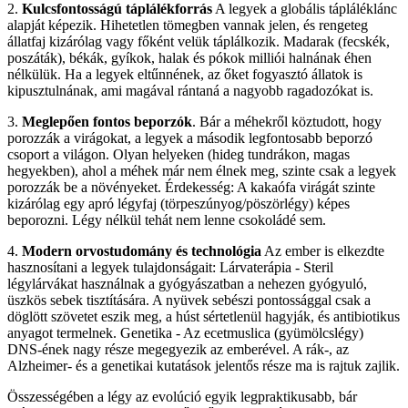
2.
Kulcsfontosságú táplálékforrás
A legyek a globális tápláléklánc
alapját képezik. Hihetetlen tömegben vannak jelen, és rengeteg
állatfaj kizárólag vagy főként velük táplálkozik. Madarak (fecskék,
poszáták), békák, gyíkok, halak és pókok milliói halnának éhen
nélkülük. Ha a legyek eltűnnének, az őket fogyasztó állatok is
kipusztulnának, ami magával rántaná a nagyobb ragadozókat is.
3.
Meglepően fontos beporzók
. Bár a méhekről köztudott, hogy
porozzák a virágokat, a legyek a második legfontosabb beporzó
csoport a világon. Olyan helyeken (hideg tundrákon, magas
hegyekben), ahol a méhek már nem élnek meg, szinte csak a legyek
porozzák be a növényeket. Érdekesség: A kakaófa virágát szinte
kizárólag egy apró légyfaj (törpeszúnyog/pöszörlégy) képes
beporozni. Légy nélkül tehát nem lenne csokoládé sem.
4.
Modern orvostudomány és technológia
Az ember is elkezdte
hasznosítani a legyek tulajdonságait: Lárvaterápia - Steril
légylárvákat használnak a gyógyászatban a nehezen gyógyuló,
üszkös sebek tisztítására. A nyüvek sebészi pontossággal csak a
döglött szövetet eszik meg, a húst sértetlenül hagyják, és antibiotikus
anyagot termelnek. Genetika - Az ecetmuslica (gyümölcslégy)
DNS-ének nagy része megegyezik az emberével. A rák-, az
Alzheimer- és a genetikai kutatások jelentős része ma is rajtuk zajlik.
Összességében a légy az evolúció egyik legpraktikusabb, bár