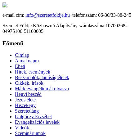
e-mail cím:
info@szeretetfoldje.hu
telefonszám: 06-30/33-88-245
Szeretet Földje Közhasznú Alapítvány számlaszáma:10700268-
04975106-51100005
Főmenü
Címlap
A mai napra
Eheti
Hírek, események
Beszámolók, tanúságtételek
Cikkek, írások
Márk evangéliumát olvasva
Hegyi beszéd
Jézus élete
Hiszekegy
Szeretetláng
Galgóczy Erzsébet
Evangelizációs levelek
Videók
Szemináriumok