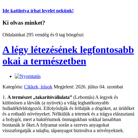
Ide kattintva írhat levelet nekünk!
Ki olvas minket?
Oldalainkat 295 vendég és 0 tag böngészi
A légy létezésének legfontosabb
okai a természetben
Kategória:
Cikkek, írások
Megjelent: 2026. július 04. szombat
1.
A természet „takarítóvállalata”
(Lebontás) A legyek és
különösen a lárváik (a nyüvek) a világ leghatékonyabb
hulladékfeldolgozói. Elfolyósítják és felfalják a dögöket, az ürüléket
és a rothadó növényeket. Nélkülük a tetemek és a trágya elárasztaná
a bolygót, mert a baktériumok önmagukban sokkal lassabban
bontanák le őket.A folyamat során a szerves anyagokat
visszaforgatják a talajba, tápanyagot biztosítva a növényeknek.