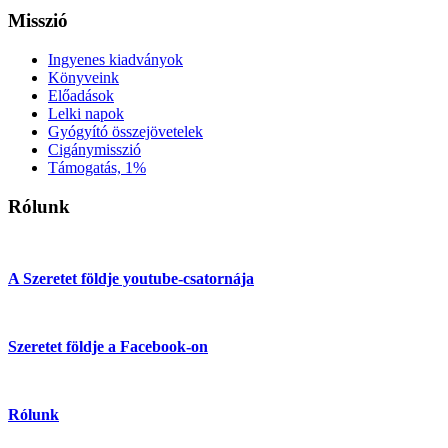
Misszió
Ingyenes kiadványok
Könyveink
Előadások
Lelki napok
Gyógyító összejövetelek
Cigánymisszió
Támogatás, 1%
Rólunk
A Szeretet földje youtube-csatornája
Szeretet földje a Facebook-on
Rólunk