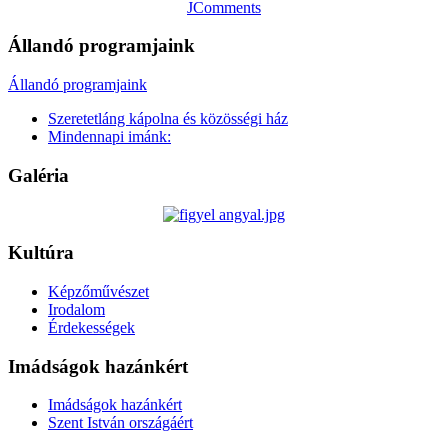
JComments
Állandó programjaink
Állandó programjaink
Szeretetláng kápolna és közösségi ház
Mindennapi imánk:
Galéria
Kultúra
Képzőművészet
Irodalom
Érdekességek
Imádságok hazánkért
Imádságok hazánkért
Szent István országáért