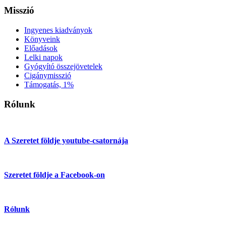
Misszió
Ingyenes kiadványok
Könyveink
Előadások
Lelki napok
Gyógyító összejövetelek
Cigánymisszió
Támogatás, 1%
Rólunk
A Szeretet földje youtube-csatornája
Szeretet földje a Facebook-on
Rólunk