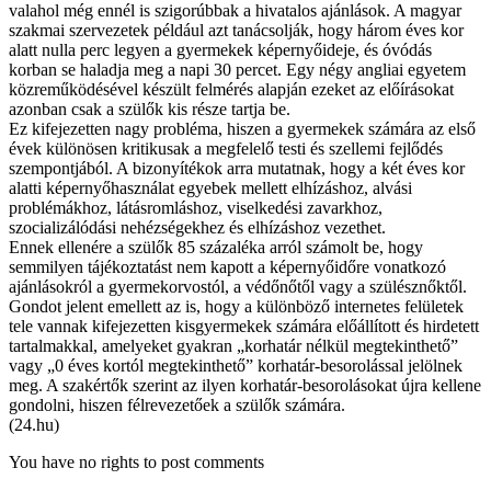
valahol még ennél is szigorúbbak a hivatalos ajánlások. A magyar
szakmai szervezetek például azt tanácsolják, hogy három éves kor
alatt nulla perc legyen a gyermekek képernyőideje, és óvódás
korban se haladja meg a napi 30 percet. Egy négy angliai egyetem
közreműködésével készült felmérés alapján ezeket az előírásokat
azonban csak a szülők kis része tartja be.
Ez kifejezetten nagy probléma, hiszen a gyermekek számára az első
évek különösen kritikusak a megfelelő testi és szellemi fejlődés
szempontjából. A bizonyítékok arra mutatnak, hogy a két éves kor
alatti képernyőhasználat egyebek mellett elhízáshoz, alvási
problémákhoz, látásromláshoz, viselkedési zavarkhoz,
szocializálódási nehézségekhez és elhízáshoz vezethet.
Ennek ellenére a szülők 85 százaléka arról számolt be, hogy
semmilyen tájékoztatást nem kapott a képernyőidőre vonatkozó
ajánlásokról a gyermekorvostól, a védőnőtől vagy a szülésznőktől.
Gondot jelent emellett az is, hogy a különböző internetes felületek
tele vannak kifejezetten kisgyermekek számára előállított és hirdetett
tartalmakkal, amelyeket gyakran „korhatár nélkül megtekinthető”
vagy „0 éves kortól megtekinthető” korhatár-besorolással jelölnek
meg. A szakértők szerint az ilyen korhatár-besorolásokat újra kellene
gondolni, hiszen félrevezetőek a szülők számára.
(24.hu)
You have no rights to post comments