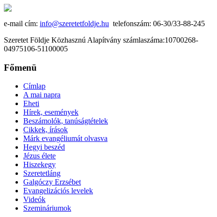
e-mail cím:
info@szeretetfoldje.hu
telefonszám: 06-30/33-88-245
Szeretet Földje Közhasznú Alapítvány számlaszáma:10700268-
04975106-51100005
Főmenü
Címlap
A mai napra
Eheti
Hírek, események
Beszámolók, tanúságtételek
Cikkek, írások
Márk evangéliumát olvasva
Hegyi beszéd
Jézus élete
Hiszekegy
Szeretetláng
Galgóczy Erzsébet
Evangelizációs levelek
Videók
Szemináriumok