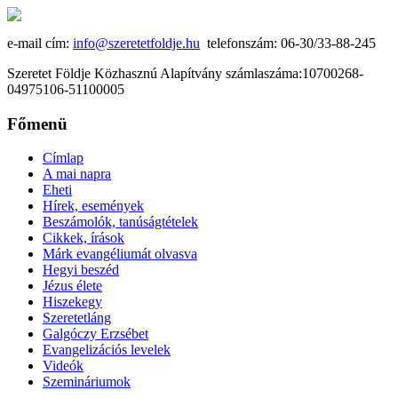
e-mail cím:
info@szeretetfoldje.hu
telefonszám: 06-30/33-88-245
Szeretet Földje Közhasznú Alapítvány számlaszáma:10700268-
04975106-51100005
Főmenü
Címlap
A mai napra
Eheti
Hírek, események
Beszámolók, tanúságtételek
Cikkek, írások
Márk evangéliumát olvasva
Hegyi beszéd
Jézus élete
Hiszekegy
Szeretetláng
Galgóczy Erzsébet
Evangelizációs levelek
Videók
Szemináriumok