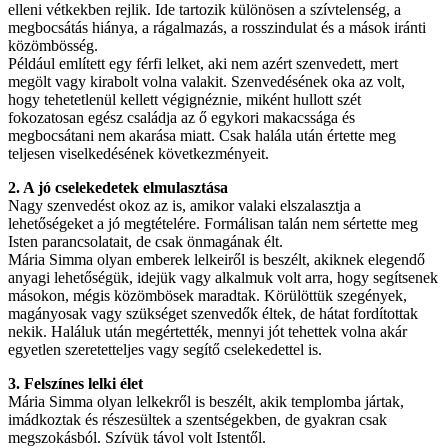
elleni vétkekben rejlik. Ide tartozik különösen a szívtelenség, a
megbocsátás hiánya, a rágalmazás, a rosszindulat és a mások iránti
közömbösség.
Például említett egy férfi lelket, aki nem azért szenvedett, mert
megölt vagy kirabolt volna valakit. Szenvedésének oka az volt,
hogy tehetetlenül kellett végignéznie, miként hullott szét
fokozatosan egész családja az ő egykori makacssága és
megbocsátani nem akarása miatt. Csak halála után értette meg
teljesen viselkedésének következményeit.
2. A jó cselekedetek elmulasztása
Nagy szenvedést okoz az is, amikor valaki elszalasztja a
lehetőségeket a jó megtételére. Formálisan talán nem sértette meg
Isten parancsolatait, de csak önmagának élt.
Mária Simma olyan emberek lelkeiről is beszélt, akiknek elegendő
anyagi lehetőségük, idejük vagy alkalmuk volt arra, hogy segítsenek
másokon, mégis közömbösek maradtak. Körülöttük szegények,
magányosak vagy szükséget szenvedők éltek, de hátat fordítottak
nekik. Haláluk után megértették, mennyi jót tehettek volna akár
egyetlen szeretetteljes vagy segítő cselekedettel is.
3. Felszínes lelki élet
Mária Simma olyan lelkekről is beszélt, akik templomba jártak,
imádkoztak és részesültek a szentségekben, de gyakran csak
megszokásból. Szívük távol volt Istentől.