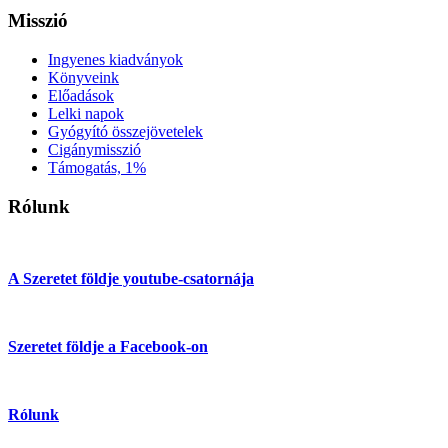
Misszió
Ingyenes kiadványok
Könyveink
Előadások
Lelki napok
Gyógyító összejövetelek
Cigánymisszió
Támogatás, 1%
Rólunk
A Szeretet földje youtube-csatornája
Szeretet földje a Facebook-on
Rólunk