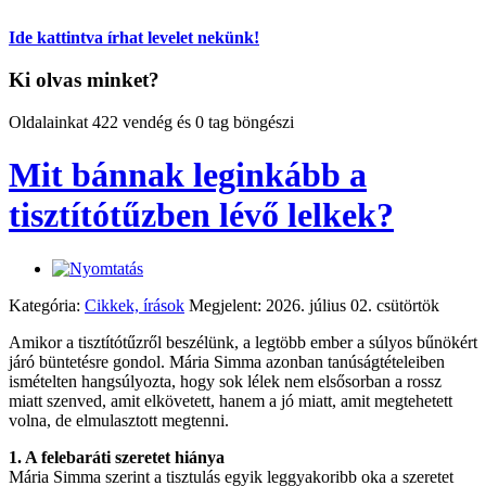
Ide kattintva írhat levelet nekünk!
Ki olvas minket?
Oldalainkat 422 vendég és 0 tag böngészi
Mit bánnak leginkább a
tisztítótűzben lévő lelkek?
Kategória:
Cikkek, írások
Megjelent: 2026. július 02. csütörtök
Amikor a tisztítótűzről beszélünk, a legtöbb ember a súlyos bűnökért
járó büntetésre gondol. Mária Simma azonban tanúságtételeiben
ismételten hangsúlyozta, hogy sok lélek nem elsősorban a rossz
miatt szenved, amit elkövetett, hanem a jó miatt, amit megtehetett
volna, de elmulasztott megtenni.
1. A felebaráti szeretet hiánya
Mária Simma szerint a tisztulás egyik leggyakoribb oka a szeretet