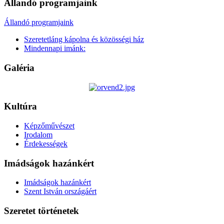
Állandó programjaink
Állandó programjaink
Szeretetláng kápolna és közösségi ház
Mindennapi imánk:
Galéria
Kultúra
Képzőművészet
Irodalom
Érdekességek
Imádságok hazánkért
Imádságok hazánkért
Szent István országáért
Szeretet történetek