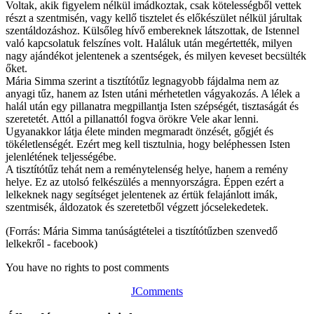
Voltak, akik figyelem nélkül imádkoztak, csak kötelességből vettek
részt a szentmisén, vagy kellő tisztelet és előkészület nélkül járultak
szentáldozáshoz. Külsőleg hívő embereknek látszottak, de Istennel
való kapcsolatuk felszínes volt. Haláluk után megértették, milyen
nagy ajándékot jelentenek a szentségek, és milyen keveset becsülték
őket.
Mária Simma szerint a tisztítótűz legnagyobb fájdalma nem az
anyagi tűz, hanem az Isten utáni mérhetetlen vágyakozás. A lélek a
halál után egy pillanatra megpillantja Isten szépségét, tisztaságát és
szeretetét. Attól a pillanattól fogva örökre Vele akar lenni.
Ugyanakkor látja élete minden megmaradt önzését, gőgjét és
tökéletlenségét. Ezért meg kell tisztulnia, hogy beléphessen Isten
jelenlétének teljességébe.
A tisztítótűz tehát nem a reménytelenség helye, hanem a remény
helye. Ez az utolsó felkészülés a mennyországra. Éppen ezért a
lelkeknek nagy segítséget jelentenek az értük felajánlott imák,
szentmisék, áldozatok és szeretetből végzett jócselekedetek.
(Forrás: Mária Simma tanúságtételei a tisztítótűzben szenvedő
lelkekről - facebook)
You have no rights to post comments
JComments