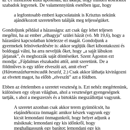
szabadok legyenek. De valamennyiünk esetében igaz, hogy
a legfontosabb emberi kapcsolataink is Krisztus nekünk
ajándékozott szeretetében találják meg teljességüket.
Gondoljunk például a házasságra: azt csak úgy lehet teljesen
megélni, ha az ember „elhagyja” szülei házát (vö. Mt 19,6), hogy a
házastársi kapcsolatban kötelezze el magát. Gondoljunk a
gyermekek felnövekedésére is: akkor segítjük őket kibontakozni és
boldoggá válni, ha arra neveljük őket, hogy „a saját lábukon
járjanak”, és meghozzák saját döntéseiket. Szent Ágoston ezt
mondja: „Fájdalmas elszakadni attól, amit szeretünk. De a
földműves is egy időre elveszíti azt, amit elvet”
(
Háromszázharmincadik beszéd,
2.) Csak akkor láthatja kivirágozni
az elvetett magot, ha előbb „elveszíti” azt a földben.
Ebben az értelemben a szeretet veszteség is. Ezt nehéz megértenünk,
különösen egy olyan világban, ahol a veszteséget gyengeségnek
tartják, s ahol a megszerzés és a birtoklás megszállottjai vagyunk.
A szeretet azonban csak akkor terem gyümölcsöt, ha
elajándékozza önmagát: amikor készek vagyunk egy
kicsit lemondani önmagunkról, hogy helyet adjunk a
másiknak; lemondani egy kis időnkről, hogy
meghallgassunk egy barátot; lemondani egy kis