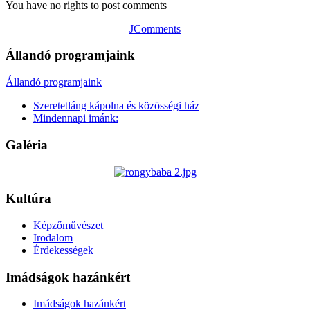
You have no rights to post comments
JComments
Állandó programjaink
Állandó programjaink
Szeretetláng kápolna és közösségi ház
Mindennapi imánk:
Galéria
Kultúra
Képzőművészet
Irodalom
Érdekességek
Imádságok hazánkért
Imádságok hazánkért