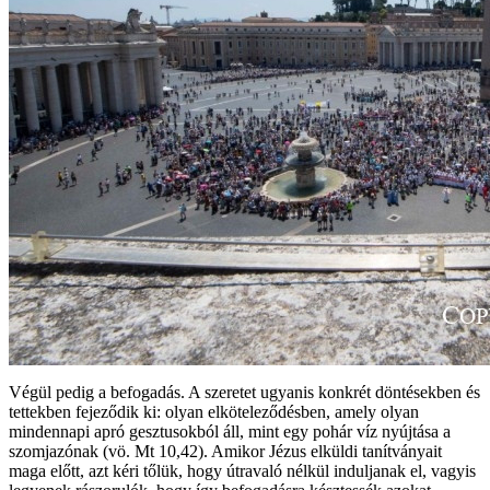
Végül pedig a befogadás. A szeretet ugyanis konkrét döntésekben és
tettekben fejeződik ki: olyan elköteleződésben, amely olyan
mindennapi apró gesztusokból áll, mint egy pohár víz nyújtása a
szomjazónak (vö. Mt 10,42). Amikor Jézus elküldi tanítványait
maga előtt, azt kéri tőlük, hogy útravaló nélkül induljanak el, vagyis