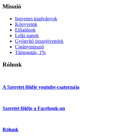
Misszió
Ingyenes kiadványok
Könyveink
Előadások
Lelki napok
Gyógyító összejövetelek
Cigánymisszió
Támogatás, 1%
Rólunk
A Szeretet földje youtube-csatornája
Szeretet földje a Facebook-on
Rólunk