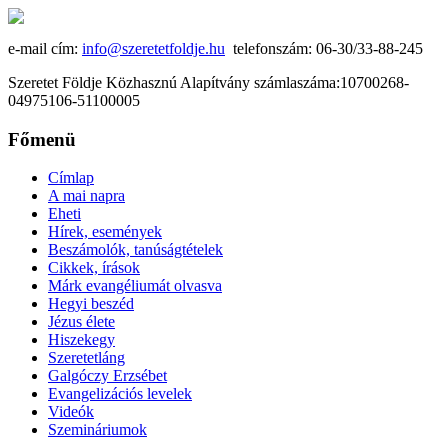
e-mail cím:
info@szeretetfoldje.hu
telefonszám: 06-30/33-88-245
Szeretet Földje Közhasznú Alapítvány számlaszáma:10700268-
04975106-51100005
Főmenü
Címlap
A mai napra
Eheti
Hírek, események
Beszámolók, tanúságtételek
Cikkek, írások
Márk evangéliumát olvasva
Hegyi beszéd
Jézus élete
Hiszekegy
Szeretetláng
Galgóczy Erzsébet
Evangelizációs levelek
Videók
Szemináriumok