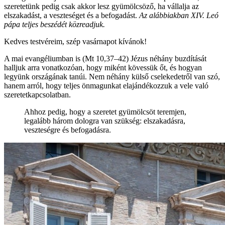
szeretetünk pedig csak akkor lesz gyümölcsöző, ha vállalja az
elszakadást, a veszteséget és a befogadást.
Az alábbiakban XIV. Leó
pápa teljes beszédét közreadjuk.
Kedves testvéreim, szép vasárnapot kívánok!
A mai evangéliumban is (Mt 10,37–42) Jézus néhány buzdítását
halljuk arra vonatkozóan, hogy miként kövessük őt, és hogyan
legyünk országának tanúi. Nem néhány külső cselekedetről van szó,
hanem arról, hogy teljes önmagunkat elajándékozzuk a vele való
szeretetkapcsolatban.
Ahhoz pedig, hogy a szeretet gyümölcsöt teremjen,
legalább három dologra van szükség: elszakadásra,
veszteségre és befogadásra.