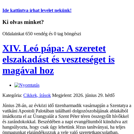
Ide kattintva írhat levelet nekünk!
Ki olvas minket?
Oldalainkat 650 vendég és 0 tag böngészi
XIV. Leó pápa: A szeretet
elszakadást és veszteséget is
magával hoz
Kategória:
Cikkek, írások
Megjelent: 2026. június 29. hétfő
Június 28-án, az évközi idő tizenharmadik vasárnapján a Szentatya a
vatikáni Apostoli Palotában található dolgozószobájának ablakából
imádkozta el az Úrangyalát a Szent Péter téren összegyűlt hívőkkel
és zarándokokkal. Beszédében a napi evangéliumból kiindulva azt
hangsúlyozta, hogy csak úgy lehetünk Jézus tanítványai, ha teljes
önmagunkat elajándékozzuk a vele való szeretetkapcsolatban,