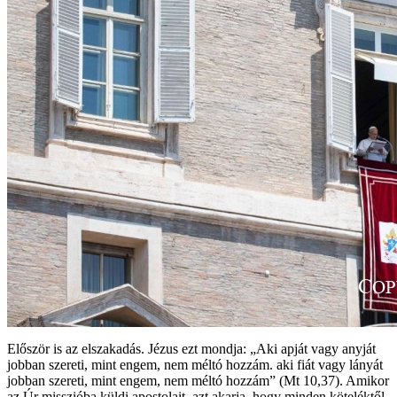
Először is az elszakadás. Jézus ezt mondja: „Aki apját vagy anyját
jobban szereti, mint engem, nem méltó hozzám. aki fiát vagy lányát
jobban szereti, mint engem, nem méltó hozzám” (Mt 10,37). Amikor
az Úr misszióba küldi apostolait, azt akarja, hogy minden köteléktől