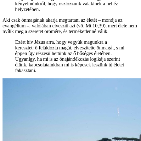
kényelmünkről, hogy osztozzunk valakinek a nehéz
helyzetében.
Aki csak önmagának akarja megtartani az életét – mondja az
evangélium –, valójában elveszíti azt (vö. Mt 10,39), mert élete nem
nyílik meg a szeretet örömére, és terméketlenné válik.
Ezért hív Jézus arra, hogy vegyük magunkra a
keresztet: ő feláldozta magát, elveszítette önmagát, s mi
éppen így részesülhettünk az ő bőséges életében.
Ugyanígy, ha mi is az önajándékozás logikája szerint
élünk, kapcsolatainkban mi is képesek leszünk új életet
fakasztani.