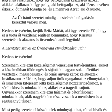
legyenek rászorulók, hogy így befogadásra késztessék azokat,
akikkel találkoznak. Így pedig, aki befogadja azt, aki Jézus nevében
érkezik, őt magát fogadja be, és a mennyei Atyát, aki őt küldte.
Az Úr iránti szeretet mindig a testvérek befogadásán
keresztül valósul meg.
Kedves testvéreim, kérjük Szűz Máriát, aki úgy szerette Fiát, hogy
el is tudta őt veszíteni: segítsen bennünket, hogy Krisztus
szeretetének alázatos és örvendező tanúi legyünk!
A Szentatya szavai az Úrangyala elimádkozása után:
Kedves testvéreim!
Szeretném kifejezni közelségemet venezuelai testvéreinkhez, akiket
a közelmúltban földrengések sújtottak: nagyon sokan életüket
vesztették, megsebesültek, és óriási anyagi károk keletkeztek.
Imádkozom az Úrhoz, hogy adjon örök nyugalmat az elhunytaknak,
és ismételten kifejezem lelki közelségemet hozzátartozóikhoz, a
sérültekhez és mindazokhoz, akiket ez a tragédia sújtott.
Ugyanakkor szeretném kifejezni hálámat és bátorításomat
mindazoknak, akik nagylelkűen részt vesznek a mentésben és a
segítségnyújtásban.
Most pedig szeretettel köszöntelek mindnyájatokat, római hívők és