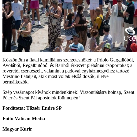
Köszöntöm a fiatal kamilliánus szerzetesnőket; a Priolo Gargallóból,
Avolából, Regalbutóból és Bariból érkezett plébániai csoportokat; a
roveretói cserkészeit, valamint a padovai egyházmegyéhez tartozó
Mestrino fiataljait, akik most voltak elsőáldozók, illetve
bérmálkozók.
Szép vasárnapot kívánok mindenkinek! Viszontlátásra holnap, Szent
Péter és Szent Pál apostolok főünnepén!
Fordította: Tőzsér Endre SP
Fotó: Vatican Media
Magyar Kurír