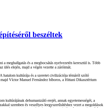
építéséről beszéltek
zni a meghallgatás és a megbocsátás nyelvezetén keresztül is. Több
az ülés elején, majd a végén vezette a záróimát.
 hatalom kultúrája és a szeretet civilizációja témáról szóló
, majd Víctor Manuel Fernández bíboros, a Hittani Dikasztérium
alom kultúrájának dehumanizáló erejét, annak egyetemességét, a
rőszakkal szemben és veszélyes leegyszerűsítéshez vezet a megoldások