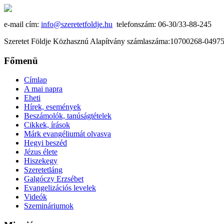
e-mail cím:
info@szeretetfoldje.hu
telefonszám: 06-30/33-88-245
Szeretet Földje Közhasznú Alapítvány számlaszáma:10700268-049
Főmenü
Címlap
A mai napra
Eheti
Hírek, események
Beszámolók, tanúságtételek
Cikkek, írások
Márk evangéliumát olvasva
Hegyi beszéd
Jézus élete
Hiszekegy
Szeretetláng
Galgóczy Erzsébet
Evangelizációs levelek
Videók
Szemináriumok