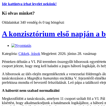
Ide kattintva írhat levelet nekünk!
Ki olvas minket?
Oldalainkat 340 vendég és 0 tag böngészi
A konzisztórium első napján a bé
Kategória:
Cikkek, írások
Megjelent: 2026. június 28. vasárnap
Pénteken délután a VI. Pál teremben összegyűlt bíborosok egyetértette
csoport jelezte, hogy meg kell haladni a jogos háború logikáját, és hel
A bíborosok az ülés elején megemlékeztek a venezuelai földrengés áldoz
tanácskozáson a
Magnifica humanitas
enciklika V. fejezetéről elmél
prefektusa mondta el bevezető felszólalását. Leó pápa a találkozó elején
A háborút nem szabad normalizálni
Megkezdődött a tanácskozás, amelyen 11 csoport szólalt föl a VI. Pál
kísértést, hogy alkalmazkodjunk a hatalmasok logikájához, a háború no