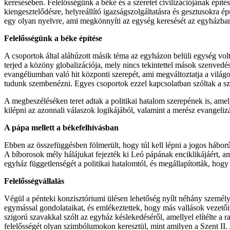
keresésében. Felelősségünk a béke és a szeretet civilizációjának épít
kiengesztelődésre, helyreállító igazságszolgáltatásra és gesztusokra 
egy olyan nyelvre, ami megkönnyíti az egység keresését az egyházba
Felelősségünk a béke építése
A csoportok által aláhúzott másik téma az egyházon belüli egység volt
terjed a közöny globalizációja, mely nincs tekintettel mások szenvedés
evangéliumban való hit központi szerepét, ami megváltoztatja a világ
tudunk szembenézni. Egyes csoportok ezzel kapcsolatban szóltak a sz
A megbeszéléséken teret adtak a politikai hatalom szerepének is, ame
kilépni az azonnali válaszok logikájából, valamint a merész evangeli
A pápa mellett a békefelhívásban
Ebben az összefüggésben fölmerült, hogy túl kell lépni a jogos hábor
A bíborosok mély hálájukat fejezték ki Leó pápának enciklikájáért, amié
egyház függetlenségét a politikai hatalomtól, és megállapították, hog
Felelősségvállalás
Végül a pénteki konzisztóriumi ülésen lehetőség nyílt néhány személ
egymással gondolataikat, és emlékeztettek, hogy más vallások vezetőive
szigorú szavakkal szólt az egyház késlekedéséről, amellyel elítélte a r
felelősségét olyan szimbólumokon keresztül, mint amilyen a Szent II. 