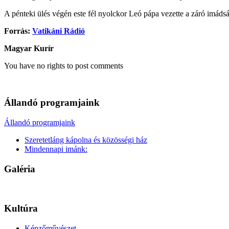
A pénteki ülés végén este fél nyolckor Leó pápa vezette a záró imádsá
Forrás:
Vatikáni Rádió
Magyar Kurír
You have no rights to post comments
Állandó programjaink
Állandó programjaink
Szeretetláng kápolna és közösségi ház
Mindennapi imánk:
Galéria
Kultúra
Képzőművészet