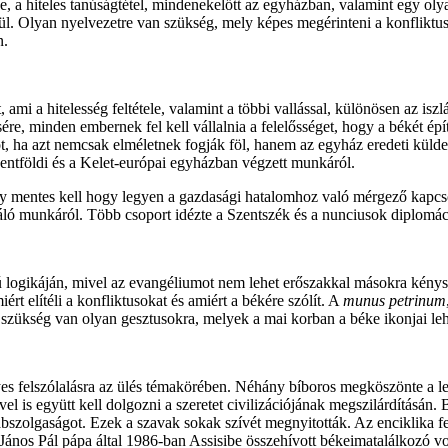
ése, a hiteles tanúságtétel, mindenekelőtt az egyházban, valamint egy o
épül. Olyan nyelvezetre van szükség, mely képes megérinteni a konfliktu
n.
, ami a hitelesség feltétele, valamint a többi vallással, különösen az
ére, minden embernek fel kell vállalnia a felelősséget, hogy a békét ép
ot, ha azt nemcsak elméletnek fogják föl, hanem az egyház eredeti külde
entföldi és a Kelet-európai egyházban végzett munkáról.
ly mentes kell hogy legyen a gazdasági hatalomhoz való mérgező kapcsol
záló munkáról. Több csoport idézte a Szentszék és a nunciusok diplomác
ú logikáján, mivel az evangéliumot nem lehet erőszakkal másokra kénysze
rt elítéli a konfliktusokat és amiért a békére szólít. A
munus petrinum
y szükség van olyan gesztusokra, melyek a mai korban a béke ikonjai le
yes felszólalásra az ülés témakörében. Néhány bíboros megköszönte a le
l is együtt kell dolgozni a szeretet civilizációjának megszilárdításán.
abszolgaságot. Ezek a szavak sokak szívét megnyitották. Az enciklika fel
János Pál pápa által 1986-ban Assisibe összehívott békeimatalálkozó vo