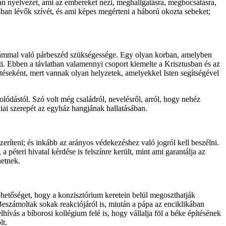
lyan nyelvezet, ami az embereket nézi, meghallgatásra, megbocsátásra,
sban lévők szívét, és ami képes megérteni a háború okozta sebeket;
 iszlámmal való párbeszéd szükségessége. Egy olyan korban, amelyben
íti. Ebben a távlatban valamennyi csoport kiemelte a Krisztusban és az
téseként, mert vannak olyan helyzetek, amelyekkel Isten segítségével
ódástól. Szó volt még családról, nevelésről, arról, hogy nehéz
iai szerepét az egyház hangjának hallatásában.
ríteni; és inkább az arányos védekezéshez való jogról kell beszélni.
, a péteri hivatal kérdése is felszínre került, mint ami garantálja az
hetnek.
hetőséget, hogy a konzisztórium keretein belül megoszthatják
 Beszámoltak sokak reakciójáról is, miután a pápa az enciklikában
hívás a bíborosi kollégium felé is, hogy vállalja föl a béke építésének
lt.