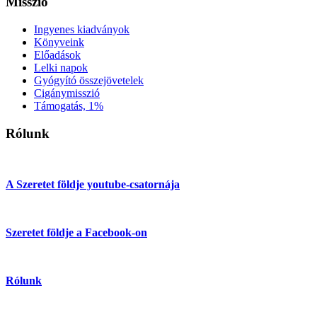
Misszió
Ingyenes kiadványok
Könyveink
Előadások
Lelki napok
Gyógyító összejövetelek
Cigánymisszió
Támogatás, 1%
Rólunk
A Szeretet földje youtube-csatornája
Szeretet földje a Facebook-on
Rólunk