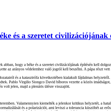
ke és a szeretet civilizációjának 
k abban, hogy a béke és a szeretet civilizációjának építésén kell dolgo
yette az arányos védelemhez való jogról kell beszélni. A pápa részt vett 
atairól és a katasztrófa következtében kialakult fájdalmas helyzetről. A
kedtek. Pablo Virgilio Siongco David bíboros vezette a közös imádságot
 volt jelen, majd a plenáris ülésre visszajött.
 teremben. Valamennyien kiemelték a jelenkor kritikus helyzetét, a hat
rmalizálását és a polarizációt, ami leviszi a tolerancia küszöbét az e