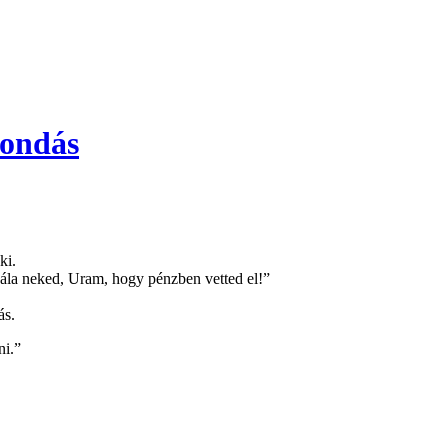
mondás
ki.
„Hála neked, Uram, hogy pénzben vetted el!”
ás.
ni.”