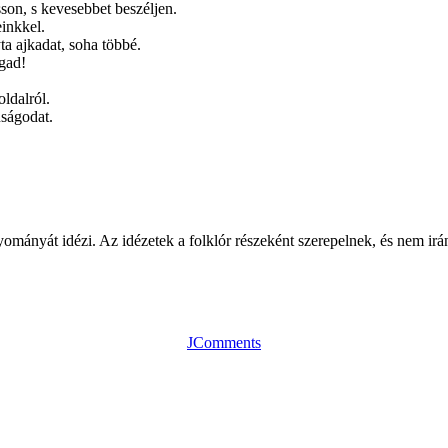
sson, s kevesebbet beszéljen.
inkkel.
ta ajkadat, soha többé.
gad!
oldalról.
úságodat.
agyományát idézi. Az idézetek a folklór részeként szerepelnek, és nem i
JComments