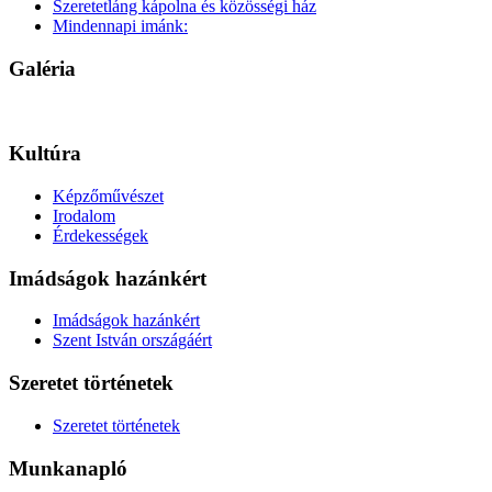
Szeretetláng kápolna és közösségi ház
Mindennapi imánk:
Galéria
Kultúra
Képzőművészet
Irodalom
Érdekességek
Imádságok hazánkért
Imádságok hazánkért
Szent István országáért
Szeretet történetek
Szeretet történetek
Munkanapló