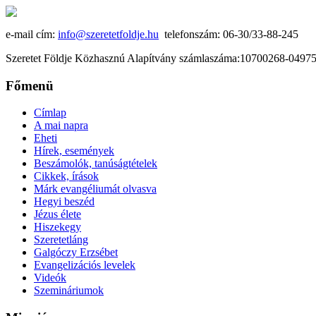
e-mail cím:
info@szeretetfoldje.hu
telefonszám: 06-30/33-88-245
Szeretet Földje Közhasznú Alapítvány számlaszáma:10700268-049
Főmenü
Címlap
A mai napra
Eheti
Hírek, események
Beszámolók, tanúságtételek
Cikkek, írások
Márk evangéliumát olvasva
Hegyi beszéd
Jézus élete
Hiszekegy
Szeretetláng
Galgóczy Erzsébet
Evangelizációs levelek
Videók
Szemináriumok