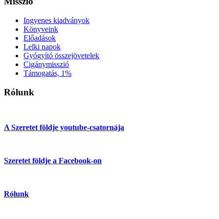
Misszió
Ingyenes kiadványok
Könyveink
Előadások
Lelki napok
Gyógyító összejövetelek
Cigánymisszió
Támogatás, 1%
Rólunk
A Szeretet földje youtube-csatornája
Szeretet földje a Facebook-on
Rólunk