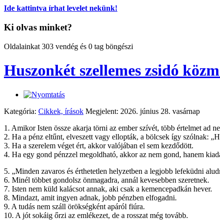
Ide kattintva írhat levelet nekünk!
Ki olvas minket?
Oldalainkat 303 vendég és 0 tag böngészi
Huszonkét szellemes zsidó köz
Kategória:
Cikkek, írások
Megjelent: 2026. június 28. vasárnap
1. Amikor Isten össze akarja törni az ember szívét, több értelmet ad ne
2. Ha a pénz eltűnt, elveszett vagy ellopták, a bölcsek így szólnak: 
3. Ha a szerelem véget ért, akkor valójában el sem kezdődött.
4. Ha egy gond pénzzel megoldható, akkor az nem gond, hanem kiad
5. „Minden zavaros és érthetetlen helyzetben a legjobb lefeküdni alud
6. Minél többet gondolsz önmagadra, annál kevesebben szeretnek.
7. Isten nem küld kalácsot annak, aki csak a kemencepadkán hever.
8. Mindazt, amit ingyen adnak, jobb pénzben elfogadni.
9. A tudás nem száll örökségként apáról fiúra.
10. A jót sokáig őrzi az emlékezet, de a rosszat még tovább.