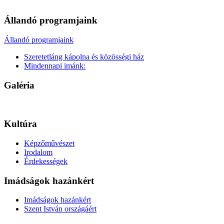
Állandó programjaink
Állandó programjaink
Szeretetláng kápolna és közösségi ház
Mindennapi imánk:
Galéria
Kultúra
Képzőművészet
Irodalom
Érdekességek
Imádságok hazánkért
Imádságok hazánkért
Szent István országáért