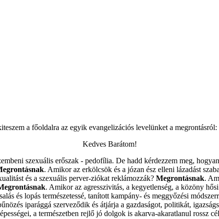
teszem a főoldalra az egyik evangelizációs levelünket a megrontásról:
Kedves Barátom!
szembeni szexuális erőszak - pedofília. De hadd kérdezzem meg, hogyan
egrontásnak
. Amikor az erkölcsök és a józan ész elleni lázadást szab
ualitást és a szexuális perver-ziókat reklámozzák?
Megrontásnak
. Am
Megrontásnak
. Amikor az agresszivitás, a kegyetlenség, a közöny hős
, csalás és lopás természetessé, tanított kampány- és meggyőzési módszer
űnözés iparággá szerveződik és átjárja a gazdaságot, politikát, igazságs
sségei, a természetben rejlő jó dolgok is akarva-akaratlanul rossz cél