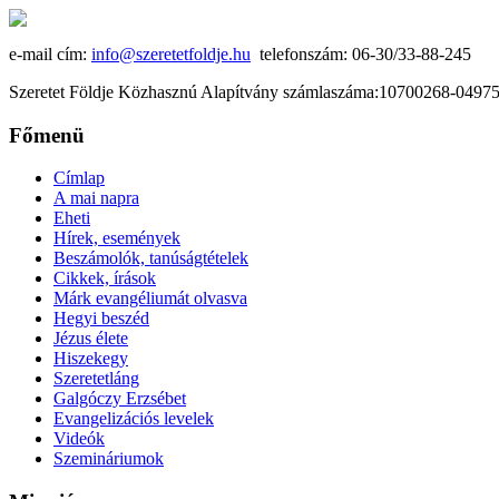
e-mail cím:
info@szeretetfoldje.hu
telefonszám: 06-30/33-88-245
Szeretet Földje Közhasznú Alapítvány számlaszáma:10700268-049
Főmenü
Címlap
A mai napra
Eheti
Hírek, események
Beszámolók, tanúságtételek
Cikkek, írások
Márk evangéliumát olvasva
Hegyi beszéd
Jézus élete
Hiszekegy
Szeretetláng
Galgóczy Erzsébet
Evangelizációs levelek
Videók
Szemináriumok