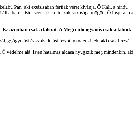
elábú Pán, aki extázisában férfiak vérét kívánja. Ő Káli, a hindu
ő áll a hamis istenségek és kultuszok sokasága mögött. Ő inspirálja a
a.
Ez azonban csak a látszat. A Megrontó ugyanis csak általunk
kből, gyógyulást és szabadulást hozott mindenkinek, aki csak hozzá
z Ő védelme alá. Isten hatalmas áldása nyugszik meg mindenkin, aki