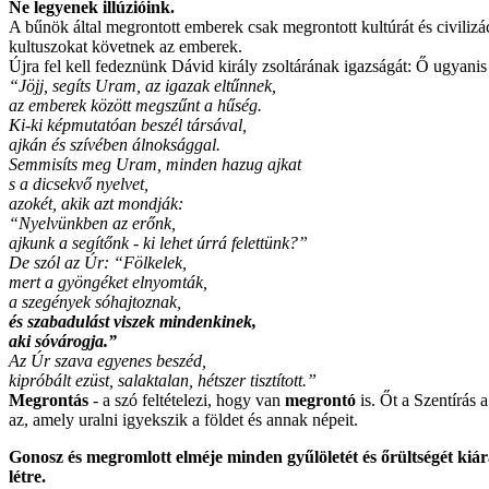
Ne legyenek illúzióink.
A bűnök által megrontott emberek csak megrontott kultúrát és civilizá
kultuszokat követnek az emberek.
Újra fel kell fedeznünk Dávid király zsoltárának igazságát: Ő ugyanis 
“Jöjj, segíts Uram, az igazak eltűnnek,
az emberek között megszűnt a hűség.
Ki-ki képmutatóan beszél társával,
ajkán és szívében álnoksággal.
Semmisíts meg Uram, minden hazug ajkat
s a dicsekvő nyelvet,
azokét, akik azt mondják:
“Nyelvünkben az erőnk,
ajkunk a segítőnk - ki lehet úrrá felettünk?”
De szól az Úr: “Fölkelek,
mert a gyöngéket elnyomták,
a szegények sóhajtoznak,
és szabadulást viszek mindenkinek,
aki sóvárogja.”
Az Úr szava egyenes beszéd,
kipróbált ezüst, salaktalan, hétszer tisztított.”
Megrontás
- a szó feltételezi, hogy van
megrontó
is. Őt a Szentírás
az, amely uralni igyekszik a földet és annak népeit.
Gonosz és megromlott elméje
minden gyűlöletét és őrültségét kiá
létre.