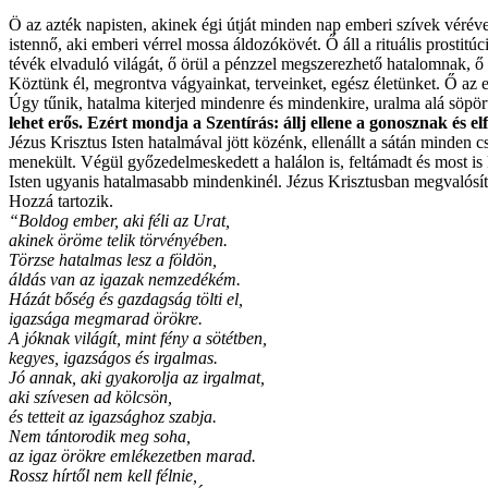
Ö az azték napisten, akinek égi útját minden nap emberi szívek véréve
istennő, aki emberi vérrel mossa áldozókövét. Ő áll a rituális prostit
tévék elvaduló világát, ő örül a pénzzel megszerezhető hatalomnak, ő
Köztünk él, megrontva vágyainkat, terveinket, egész életünket. Ő az
Úgy tűnik, hatalma kiterjed mindenre és mindenkire, uralma alá söpör
lehet erős. Ezért mondja a Szentírás: állj ellene a gonosznak és elf
Jézus Krisztus Isten hatalmával jött közénk, ellenállt a sátán minden
menekült. Végül győzedelmeskedett a halálon is, feltámadt és most is 
Isten ugyanis hatalmasabb mindenkinél. Jézus Krisztusban megvalósít
Hozzá tartozik.
“Boldog ember, aki féli az Urat,
akinek öröme telik törvényében.
Törzse hatalmas lesz a földön,
áldás van az igazak nemzedékém.
Házát bőség és gazdagság tölti el,
igazsága megmarad örökre.
A jóknak világít, mint fény a sötétben,
kegyes, igazságos és irgalmas.
Jó annak, aki gyakorolja az irgalmat,
aki szívesen ad kölcsön,
és tetteit az igazsághoz szabja.
Nem tántorodik meg soha,
az igaz örökre emlékezetben marad.
Rossz hírtől nem kell félnie,