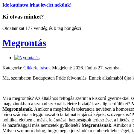
Ide kattintva írhat levelet nekünk!
Ki olvas minket?
Oldalainkat 177 vendég és 0 tag böngészi
Megrontás
Kategória:
Cikkek, írások
Megjelent: 2026. június 27. szombat
Ma, szombaton Budapesten Pride felvonulás. Ennek alkalmából újra ki
Mi a megrontás? Az általános felfogás szerint a kiskorú gyermekkel 
magazinokban a szabad szexuális életre biztatják az alig serdülőket?
M
Megrontásnak
. Amikor a megértés és tolerancia nevében a homoszex
bárki számára a leggonoszabb tartalmat sugárzó képek, szövegek is?
politikai életben a másik lejáratása, hazugságok terjesztése, a hitetés
és hazafisággal más nemzetek gyűlöletét?
Megrontásnak
. Amikor a b
Milyen szomorú dolog, hogy még a jószándékú emberek tehetségei, képe