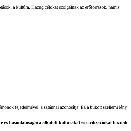
otások, a kultúra. Hazug célokat szolgálnak az erőforrások, hamis
démonok fejedelmével, a sátánnal azonosítja. Ez a bukott szellemi lény
e és hasonlatoságára alkotott kultúrákat és civilizációkat
hoznak