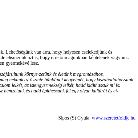
ek. Lehetőségünk van arra, hogy helyesen cselekedjünk és
k, de elismerjük azt is, hogy erre önmagunkban képtelenek vagyunk.
ten gyermekévé lesz.
ozzájárultunk környe-zetünk és életünk megrontásához.
dd meg nekünk az őszinte bűnbánat kegyelmét, hogy kiszabadulhassunk
zalom lelkét, az istengyermekség lelkét, hadd kiálthassuk mi is:
 nemzetünk és hadd építhessünk fel egy olyan kultúrát és ci-
Sípos (S) Gyula,
www.szeretetfoldje.hu