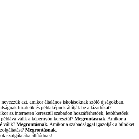
 nevezzük azt, amikor általános iskolásoknak szóló újságokban,
adságnak hir-detik és példaképnek állítják be a lázadókat?
ikor az interneten keresztül szabadon hozzáférhetőek, letölthetőek
i példává válik a képernyőn keresztül?
Megrontásnak
. Amikor a
ré válik?
Megrontásnak
. Amikor a szabadsággal igazolják a bűnöket
zolgáltatást?
Megrontásnak
.
ok szolgálatába állítódnak!