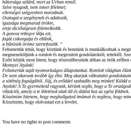
bátorsága szilárd, mert az Úrban remél.
Szíve nyugodt, nem ismer félelmet;
ellenségei szégyenben maradnak.
Osztogat a szegénynek és adakozik,
igazsága megmarad örökre,
ereje dicsőségesen fölemelkedik.
A gonosz rettegve látja ezt,
fogát csikorgatja és eltűnik,
a bűnösök öröme szertefoszlik. “
Felismertük tehát, hogy köztünk és bennünk is munkálkodnak a megro
megmeneküljünk a romlott és megrontott gondolatoktól, tettektől. Sze
Ezért kérjük most Istent, hogy részesülhessünk abban az örök erőben
Mennyei Atyánk!
Felismertük saját nyomorúságos állapotunkat. Romlott világban élünk 
De nem akarunk tovább így élni. Meg akarjuk változtatni gondolatain
a sötétség fogságából. Jöjj, és erőddel szabadíts meg minket! Küldd el 
Atyánk! A Te gyermekeid vagyunk, kérünk segíts, hogy a Te országodb
vilizációt, amely a te ihletésed alatt áll és áldást hoz az egész földnek.
Köszönöm Istenem, hogy meghallgatod imámat és segítesz, hogy mind
Köszönöm, hogy elolvastad ezt a levelet.
You have no rights to post comments