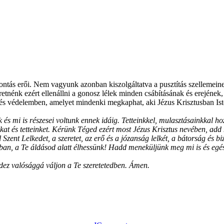
ntás erői. Nem vagyunk azonban kiszolgáltatva a pusztítás szellemein
retnénk ezért ellenállni a gonosz lélek minden csábításának és erejéne
 és védelemben, amelyet mindenki megkaphat, aki Jézus Krisztusban Is
és mi is részesei voltunk ennek idáig. Tetteinkkel, mulasztásainkkal h
kat és tetteinket. Kérünk Téged ezért most Jézus Krisztus nevében, a
Szent Lelkedet, a szeretet, az erő és a józanság lelkét, a bátorság és bi
an, a Te áldásod alatt élhessünk! Hadd meneküljünk meg mi is és egész
ez valósággá váljon a Te szeretetedben. Ámen.