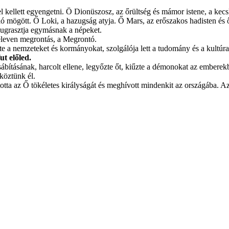
l kellett egyengetni. Ö Dionüszosz, az őrültség és mámor istene, a kecsk
úció mögött. Ő Loki, a hazugság atyja. Ő Mars, az erőszakos hadisten és 
 ugrasztja egymásnak a népeket.
 eleven megrontás, a Megrontó.
te a nemzeteket és kormányokat, szolgálója lett a tudomány és a kultúr
ut előled.
 csábításának, harcolt ellene, legyőzte őt, kiűzte a démonokat az embere
köztünk él.
otta az Ő tökéletes királyságát és meghívott mindenkit az országába. A