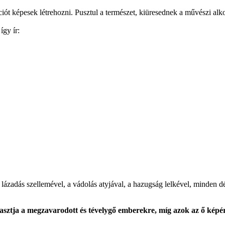
ciót képesek létrehozni. Pusztul a természet, kiüresednek a művészi alk
így ír:
 a lázadás szellemével, a vádolás atyjával, a hazugság lelkével, minden 
rasztja a megzavarodott és tévelygő emberekre, míg azok az ő képér