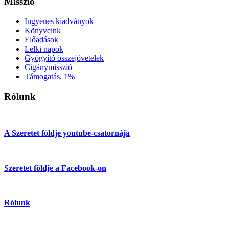
Misszió
Ingyenes kiadványok
Könyveink
Előadások
Lelki napok
Gyógyító összejövetelek
Cigánymisszió
Támogatás, 1%
Rólunk
A Szeretet földje youtube-csatornája
Szeretet földje a Facebook-on
Rólunk