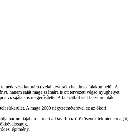
metkezési kamrára (tzelal kevura) a hatalmas falakon belül. A
ényt, hanem saját maga számára is ott tervezett végső nyughelyet.
 vizsgálata is megerősítette. A falazatból vett faszénminták
elt sírkerület. A maga 2000 négyzetméterével ez az ókori
lmúlja harmóniájában –, mert a Dávid-ház örökösének tekintette magát,
 örökkévalóságig.
ródesi építmény.