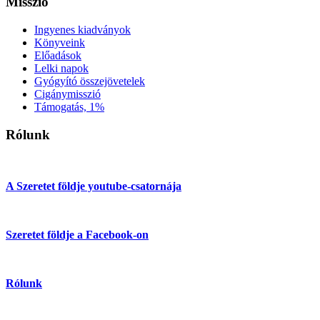
Misszió
Ingyenes kiadványok
Könyveink
Előadások
Lelki napok
Gyógyító összejövetelek
Cigánymisszió
Támogatás, 1%
Rólunk
A Szeretet földje youtube-csatornája
Szeretet földje a Facebook-on
Rólunk