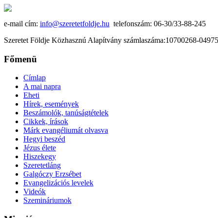
e-mail cím:
info@szeretetfoldje.hu
telefonszám: 06-30/33-88-245
Szeretet Földje Közhasznú Alapítvány számlaszáma:10700268-049
Főmenü
Címlap
A mai napra
Eheti
Hírek, események
Beszámolók, tanúságtételek
Cikkek, írások
Márk evangéliumát olvasva
Hegyi beszéd
Jézus élete
Hiszekegy
Szeretetláng
Galgóczy Erzsébet
Evangelizációs levelek
Videók
Szemináriumok