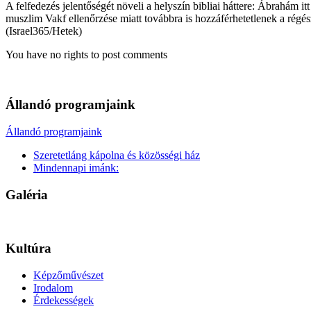
A felfedezés jelentőségét növeli a helyszín bibliai háttere: Ábrahám itt
muszlim Vakf ellenőrzése miatt továbbra is hozzáférhetetlenek a régés
(Israel365/Hetek)
You have no rights to post comments
Állandó programjaink
Állandó programjaink
Szeretetláng kápolna és közösségi ház
Mindennapi imánk:
Galéria
Kultúra
Képzőművészet
Irodalom
Érdekességek