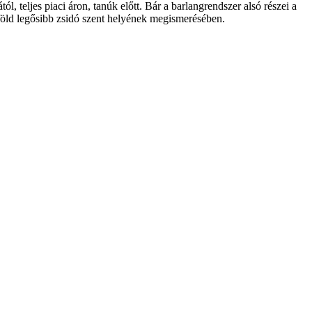
ól, teljes piaci áron, tanúk előtt. Bár a barlangrendszer alsó részei a
tföld legősibb zsidó szent helyének megismerésében.