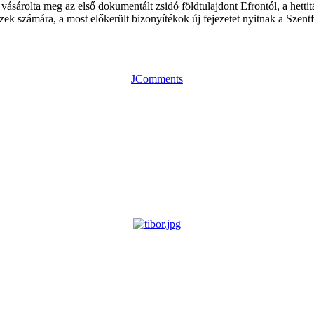
 vásárolta meg az első dokumentált zsidó földtulajdont Efrontól, a hettitát
zek számára, a most előkerült bizonyítékok új fejezetet nyitnak a Szen
JComments