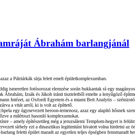
rkamráját Ábrahám barlangjánál
 azaz a Pátriárkák sírja felett emelt épületkomplexumban.
ig ismeretlen fotósorozat elemzése során bukkantak rá egy magányos te
k Ábrahám, Izsák és Jákob iránti tiszteletből emelte a lenyűgöző építm
n Intézet, az Oxfordi Egyetem és a miami Beit Analytix – szénizotópos
va a vitát arról, ki is volt az építtető.
hpela egy úgynevezett heroon-temenosz, azaz egy alapító hősnek szent
előzve a milétoszi hasonló komplexumokat.
yszínre – amely építészetileg még a jeruzsálemi Templom-hegyet is felü
tervezett sírhely ezt a dinasztikus legitimitást hivatott volna hirdetni az
arlang feletti épület maradt az egyetlen teljes épségben fennmaradt he