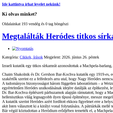
Ide kattintva írhat levelet nekünk!
Ki olvas minket?
Oldalainkat 193 vendég és 0 tag böngészi
Megtalálták Heródes titkos sí
Kategória:
Cikkek, írások
Megjelent: 2026. június 26. péntek
Izraeli kutatók egy titkos sírkamrát azonosítottak a Machpela-barlang,
Chaim Shakolnik és Dr. Gershon Bar-Kochva kutatók egy 1919-es, edd
szakértők szerint ez a felfedezés arra utal, hogy Nagy Heródes nemcsa
A tudományos bizonyosságot három független laboratórium – a Weizman
egyértelműen Heródes uralkodásának idejére datálják az építkezést, lezár
Dr. Bar-Kochva építészeti párhuzamok alapján rámutatott, hogy a Mac
hellenisztikus világ legnagyobb ilyen típusú építménye, messze meg
A kutatók szerint Heródes azért fordított ekkora figyelmet erre a hel
akit Isten választott ki a királyi vonal folytatására. A pátriárkák mellé 
Bár végül köztudottan a Heródium erődjében temették el, a Machpela-b