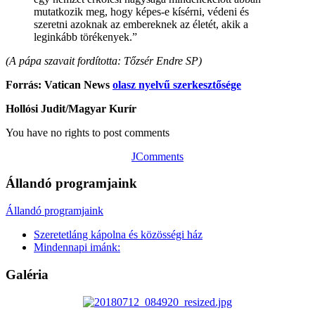
mutatkozik meg, hogy képes-e kísérni, védeni és
szeretni azoknak az embereknek az életét, akik a
leginkább törékenyek.”
(A pápa szavait fordította: Tőzsér Endre SP)
Forrás: Vatican News
olasz nyelvű szerkesztősége
Hollósi Judit/Magyar Kurír
You have no rights to post comments
JComments
Állandó programjaink
Állandó programjaink
Szeretetláng kápolna és közösségi ház
Mindennapi imánk:
Galéria