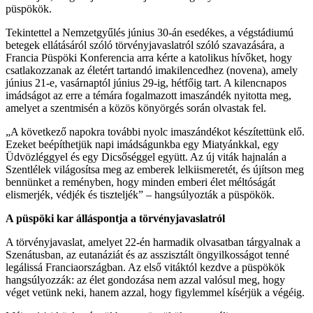
püspökök.
Tekintettel a Nemzetgyűlés június 30-án esedékes, a végstádiumú
betegek ellátásáról szóló törvényjavaslatról szóló szavazására, a
Francia Püspöki Konferencia arra kérte a katolikus hívőket, hogy
csatlakozzanak az életért tartandó imakilencedhez (novena), amely
június 21-e, vasárnaptól június 29-ig, hétfőig tart. A kilencnapos
imádságot az erre a témára fogalmazott imaszándék nyitotta meg,
amelyet a szentmisén a közös könyörgés során olvastak fel.
„A következő napokra további nyolc imaszándékot készítettünk elő.
Ezeket beépíthetjük napi imádságunkba egy Miatyánkkal, egy
Üdvözléggyel és egy Dicsőséggel együtt. Az új viták hajnalán a
Szentlélek világosítsa meg az emberek lelkiismeretét, és újítson meg
bennünket a reményben, hogy minden emberi élet méltóságát
elismerjék, védjék és tiszteljék” – hangsúlyozták a püspökök.
A püspöki kar álláspontja a törvényjavaslatról
A törvényjavaslat, amelyet 22-én harmadik olvasatban tárgyalnak a
Szenátusban, az eutanáziát és az asszisztált öngyilkosságot tenné
legálissá Franciaországban. Az első vitáktól kezdve a püspökök
hangsúlyozzák: az élet gondozása nem azzal valósul meg, hogy
véget vetünk neki, hanem azzal, hogy figylemmel kísérjük a végéig.