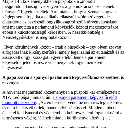
Május 14-i közleményükben a püspökök a „morális
meggondolatlanság” veszélyére és a „demokrácia tiszteletének
hiányára” figyelmeztettek. Arra utaltak, hogy a Szenátus ugyan
véglegesen elfogadta a palliatív ellátásról szóló szöveget, de
elutasította az asszisztált öngyilkosságról szóló törvényjavaslatot,
ami megmutatta a parlamenti képviselők közötti megosztottságot
ebben a kulcsfontosságú kérdésben. A nézetkülönbség a
Nemzetgyűlésben is megmutatkozott.
„Ilyen körülmények között – írták a püspökök – egy olyan szöveg
elfogadásának kikényszerítése, amely legalizálná az eutanáziát és az
asszisztált öngyilkosságot, egyenértékű lenne a parlamenti
képviselők jelentős része véleményének figyelmen kívül
hagyásával.”
A pápa szavai a spanyol parlamenti képviselőkhöz ez esetben is
érvényes
A novenát meghirdető közleményben a püspöki kar emlékeztetett
XIV. Leó pápa június 8-án,
a spanyol parlament képviselői
előtt
mondott beszédére
: „Az emberi élet védelme nem részleges kérdés
és nem felekezeti érdek, hanem civilizációs cél. Minden emberi
életet el kell ismerni és védelemben kell részesíteni fogantatásától a
természetes végéig, létének minden körülménye között. (…)
egy nemzet erkölcsi nagysága mindenekelőtt abban