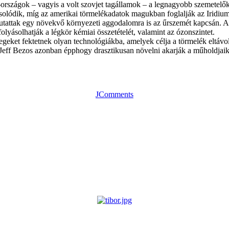
országok – vagyis a volt szovjet tagállamok – a legnagyobb szemetelők
solódik, míg az amerikai törmelékadatok magukban foglalják az Iridi
mutattak egy növekvő környezeti aggodalomra is az űrszemét kapcsán. A
lyásolhatják a légkör kémiai összetételét, valamint az ózonszintet.
ket fektetnek olyan technológiákba, amelyek célja a törmelék eltávolí
 Jeff Bezos azonban épphogy drasztikusan növelni akarják a műholdjaik
JComments