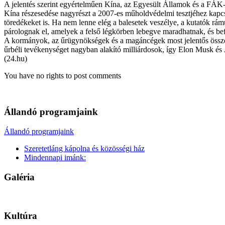
A jelentés szerint egyértelműen Kína, az Egyesült Államok és a FÁK-
Kína részesedése nagyrészt a 2007-es műholdvédelmi tesztjéhez kapc
töredékeket is. Ha nem lenne elég a balesetek veszélye, a kutatók rá
párolognak el, amelyek a felső légkörben lebegve maradhatnak, és befo
A kormányok, az űrügynökségek és a magáncégek most jelentős összege
űrbéli tevékenységet nagyban alakító milliárdosok, így Elon Musk és
(24.hu)
You have no rights to post comments
Állandó programjaink
Állandó programjaink
Szeretetláng kápolna és közösségi ház
Mindennapi imánk:
Galéria
Kultúra