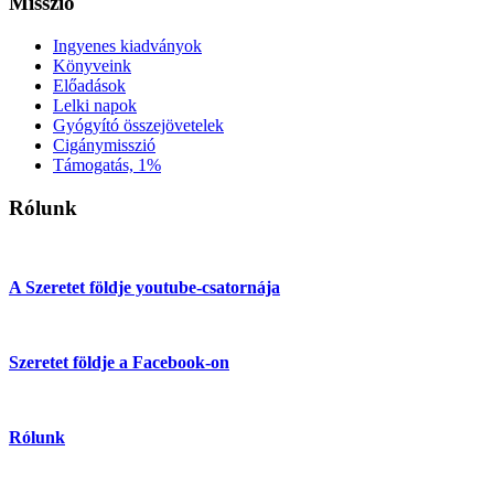
Misszió
Ingyenes kiadványok
Könyveink
Előadások
Lelki napok
Gyógyító összejövetelek
Cigánymisszió
Támogatás, 1%
Rólunk
A Szeretet földje youtube-csatornája
Szeretet földje a Facebook-on
Rólunk