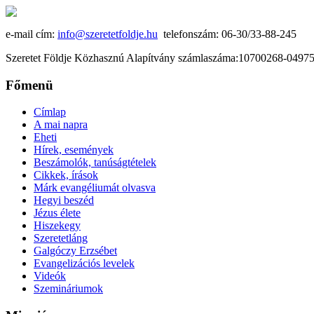
e-mail cím:
info@szeretetfoldje.hu
telefonszám: 06-30/33-88-245
Szeretet Földje Közhasznú Alapítvány számlaszáma:10700268-049
Főmenü
Címlap
A mai napra
Eheti
Hírek, események
Beszámolók, tanúságtételek
Cikkek, írások
Márk evangéliumát olvasva
Hegyi beszéd
Jézus élete
Hiszekegy
Szeretetláng
Galgóczy Erzsébet
Evangelizációs levelek
Videók
Szemináriumok