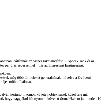
atban leállítanák az összes rakétaindítást. A Space-Track és az
r per órás sebességgel – írja az Interesting Engineering.
ásokban.
közések még több törmeléket generálnának, növelve a jövőbeni
teljes műholdhálózata.
 a pályán keringő, nyomon követett objektumok közel fele már
nti, hogy nagyjából hét nyomon követett törmelékelem jut minden 10