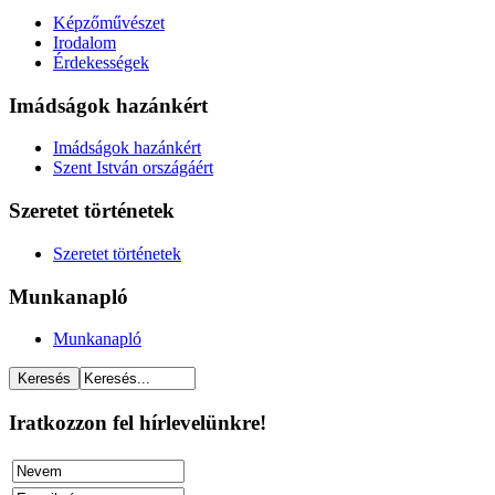
Képzőművészet
Irodalom
Érdekességek
Imádságok hazánkért
Imádságok hazánkért
Szent István országáért
Szeretet történetek
Szeretet történetek
Munkanapló
Munkanapló
Iratkozzon fel hírlevelünkre!