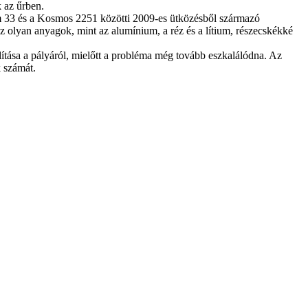
 az űrben.
um 33 és a Kosmos 2251 közötti 2009-es ütközésből származó
z olyan anyagok, mint az alumínium, a réz és a lítium, részecskékké
tása a pályáról, mielőtt a probléma még tovább eszkalálódna. Az
 számát.