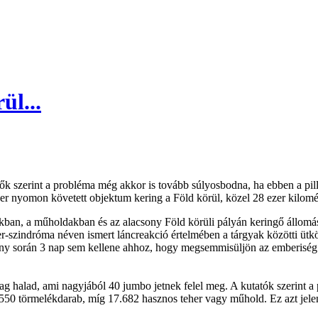
ül...
szerint a probléma még akkor is tovább súlyosbodna, ha ebben a pillan
er nyomon követett objektum kering a Föld körül, közel 28 ezer kilométe
ókban, a műholdakban és az alacsony Föld körüli pályán keringő állom
er-szindróma néven ismert láncreakció értelmében a tárgyak közötti üt
mény során 3 nap sem kellene ahhoz, hogy megsemmisüljön az emberiség 
nyag halad, ami nagyjából 40 jumbo jetnek felel meg. A kutatók szerint
50 törmelékdarab, míg 17.682 hasznos teher vagy műhold. Ez azt jele