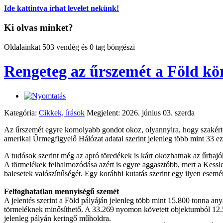
Ide kattintva írhat levelet nekünk!
Ki olvas minket?
Oldalainkat 503 vendég és 0 tag böngészi
Rengeteg az űrszemét a Föld kör
Kategória:
Cikkek, írások
Megjelent: 2026. június 03. szerda
Az űrszemét egyre komolyabb gondot okoz, olyannyira, hogy szakértők 
amerikai Űrmegfigyelő Hálózat adatai szerint jelenleg több mint 33 ez
A tudósok szerint még az apró töredékek is kárt okozhatnak az űrhaj
A törmelékek felhalmozódása azért is egyre aggasztóbb, mert a Kessl
balesetek valószínűségét. Egy korábbi kutatás szerint egy ilyen ese
Felfoghatatlan mennyiségű szemét
A jelentés szerint a Föld pályáján jelenleg több mint 15.800 tonna a
törmeléknek minősíthető. A 33.269 nyomon követett objektumból 12.5
jelenleg pályán keringő műholdra.