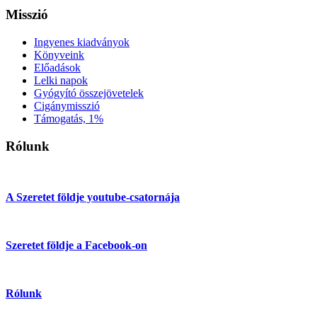
Misszió
Ingyenes kiadványok
Könyveink
Előadások
Lelki napok
Gyógyító összejövetelek
Cigánymisszió
Támogatás, 1%
Rólunk
A Szeretet földje youtube-csatornája
Szeretet földje a Facebook-on
Rólunk