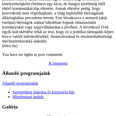
kötelezettségként értelmezi egy kicsi, de hangos kisebbség ettől
eltérő kommunikációja ellenére. Annak ellenére pedig, hogy
közvetlenül nem végrehajtható, a világ legfelsőbb bíróságának
állásfoglalása precedenst teremt. Erre hivatkozva a nemzeti (akár
európai) bíróságok sokkal bátrabban fognak elmarasztalni
kormányokat vagy nagyvállalatokat a jövőben. A következő évek
egyik kulcskérdése tehát az lesz, hogy ez a politikai támogatás képes
lesz-e valódi intézkedésekké, finanszírozássá és elszámoltathatósági
mechanizmusokká alakulni.
(telex.hu)
You have no rights to post comments
JComments
Állandó programjaink
Állandó programjaink
Szeretetláng kápolna és közösségi ház
Mindennapi imánk:
Galéria