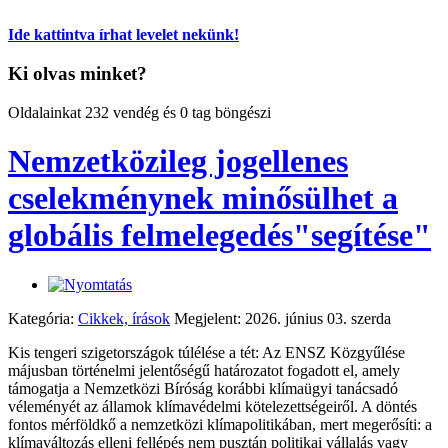
Ide kattintva írhat levelet nekünk!
Ki olvas minket?
Oldalainkat 232 vendég és 0 tag böngészi
Nemzetközileg jogellenes
cselekménynek minősülhet a
globális felmelegedés"segítése"
Kategória:
Cikkek, írások
Megjelent: 2026. június 03. szerda
Kis tengeri szigetországok túlélése a tét: Az ENSZ Közgyűlése
májusban történelmi jelentőségű határozatot fogadott el, amely
támogatja a Nemzetközi Bíróság korábbi klímaügyi tanácsadó
véleményét az államok klímavédelmi kötelezettségeiről. A döntés
fontos mérföldkő a nemzetközi klímapolitikában, mert megerősíti: a
klímaváltozás elleni fellépés nem pusztán politikai vállalás vagy