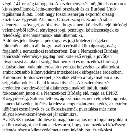
végül 141 ország támogatta. A kezdeményezés mögött elsősorban a
kis szigetállamok, latin-amerikai országok és az Európai Unió
tagállamai álltak. Több nagy fosszilisenergia-exportőr ország –
köztük az Egyesült Államok, Oroszország és Szaúd-Arábia –
ellenezte a szöveget, attól tartva, hogy a nem kötelező erejű bírósági
véleményből idővel tényleges jogi, pénzügyi kötelezettségek és
felelősségi mechanizmusok alakulhatnak ki.
A döntés jelentősége a pénzügyi és jogi kötelezettségeken
túlmenően abban áll, hogy tovább erősíti a klímaigazságosság
fogalmát a nemzetközi rendszerben. Bár a Nemzetközi Bíróság
tanácsadó véleménye jogilag nem kötelező erejű, a jövőben
hivatkozási alapként szolgálhat nemzeti és nemzetközi bírósági
eljárásokban, valamint erősebb nyomást helyezhet az államokra
ambiciózusabb klímavédelmi intézkedések elfogadása érdekében.
Különösen fontos szerepet játszottak ebben a folyamatban a kis
szigetállamok és a fiatal klímaaktivisták. A kezdeményezés
eredetileg csendes-óceáni diákmozgalmakból indult, majd
fokozatosan jutott el a Nemzetközi Bíróság elé, majd az ENSZ
Közgyűléséig. Sok érintett ország számára ez nem elméleti jogi vita,
hanem közvetlen túlélési kérdés: a tengerszint-emelkedés, az extrém
időjárási események és az ökoszisztémák pusztulása már most
súlyos következményekkel jár számukra.
Az ENSZ mostani döntése önmagában sajnos nem fogja megoldani
a klímaválságot, de fontos jelzés arra, hogy a nemzetközi közösség
jelentős része a klímavédelmet egyre inkább jogi és erkölcsi