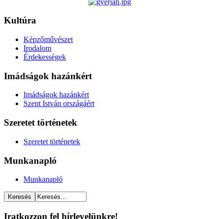
Kultúra
Képzőművészet
Irodalom
Érdekességek
Imádságok hazánkért
Imádságok hazánkért
Szent István országáért
Szeretet történetek
Szeretet történetek
Munkanapló
Munkanapló
Iratkozzon fel hírlevelünkre!