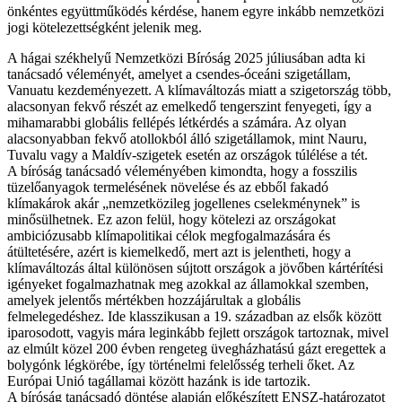
önkéntes együttműködés kérdése, hanem egyre inkább nemzetközi
jogi kötelezettségként jelenik meg.
A hágai székhelyű Nemzetközi Bíróság 2025 júliusában adta ki
tanácsadó véleményét, amelyet a csendes-óceáni szigetállam,
Vanuatu kezdeményezett. A klímaváltozás miatt a szigetország több,
alacsonyan fekvő részét az emelkedő tengerszint fenyegeti, így a
mihamarabbi globális fellépés létkérdés a számára. Az olyan
alacsonyabban fekvő atollokból álló szigetállamok, mint Nauru,
Tuvalu vagy a Maldív-szigetek esetén az országok túlélése a tét.
A bíróság tanácsadó véleményében kimondta, hogy a fosszilis
tüzelőanyagok termelésének növelése és az ebből fakadó
klímakárok akár „nemzetközileg jogellenes cselekménynek” is
minősülhetnek. Ez azon felül, hogy kötelezi az országokat
ambiciózusabb klímapolitikai célok megfogalmazására és
átültetésére, azért is kiemelkedő, mert azt is jelentheti, hogy a
klímaváltozás által különösen sújtott országok a jövőben kártérítési
igényeket fogalmazhatnak meg azokkal az államokkal szemben,
amelyek jelentős mértékben hozzájárultak a globális
felmelegedéshez. Ide klasszikusan a 19. században az elsők között
iparosodott, vagyis mára leginkább fejlett országok tartoznak, mivel
az elmúlt közel 200 évben rengeteg üvegházhatású gázt eregettek a
bolygónk légkörébe, így történelmi felelősség terheli őket. Az
Európai Unió tagállamai között hazánk is ide tartozik.
A bíróság tanácsadó döntése alapján előkészített ENSZ-határozatot