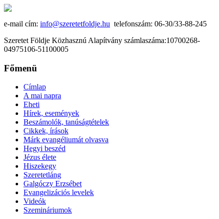
e-mail cím:
info@szeretetfoldje.hu
telefonszám: 06-30/33-88-245
Szeretet Földje Közhasznú Alapítvány számlaszáma:10700268-
04975106-51100005
Főmenü
Címlap
A mai napra
Eheti
Hírek, események
Beszámolók, tanúságtételek
Cikkek, írások
Márk evangéliumát olvasva
Hegyi beszéd
Jézus élete
Hiszekegy
Szeretetláng
Galgóczy Erzsébet
Evangelizációs levelek
Videók
Szemináriumok