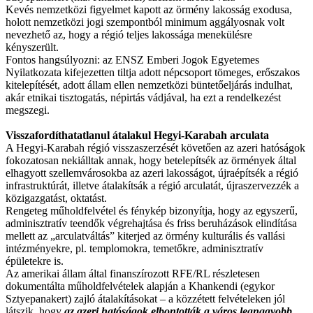
Kevés nemzetközi figyelmet kapott az örmény lakosság exodusa,
holott nemzetközi jogi szempontból minimum aggályosnak volt
nevezhető az, hogy a régió teljes lakossága menekülésre
kényszerült.
Fontos hangsúlyozni: az ENSZ Emberi Jogok Egyetemes
Nyilatkozata kifejezetten tiltja adott népcsoport tömeges, erőszakos
kitelepítését, adott állam ellen nemzetközi büntetőeljárás indulhat,
akár etnikai tisztogatás, népirtás vádjával, ha ezt a rendelkezést
megszegi.
Visszafordíthatatlanul átalakul Hegyi-Karabah arculata
A Hegyi-Karabah régió visszaszerzését követően az azeri hatóságok
fokozatosan nekiálltak annak, hogy betelepítsék az örmények által
elhagyott szellemvárosokba az azeri lakosságot, újraépítsék a régió
infrastruktúrát, illetve átalakítsák a régió arculatát, újraszervezzék a
közigazgatást, oktatást.
Rengeteg műholdfelvétel és fénykép bizonyítja, hogy az egyszerű,
adminisztratív teendők végrehajtása és friss beruházások elindítása
mellett az „arculatváltás” kiterjed az örmény kulturális és vallási
intézményekre, pl. templomokra, temetőkre, adminisztratív
épületekre is.
Az amerikai állam által finanszírozott RFE/RL részletesen
dokumentálta műholdfelvételek alapján a Khankendi (egykor
Sztyepanakert) zajló átalakításokat – a közzétett felvételeken jól
látszik, hogy
az azeri hatóságok elbontották a város legnagyobb