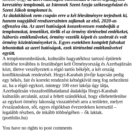
keresztény templomát, az Istennek Szent Anyja székesegyházat és
Szent Jákob templomot is.
Az átalakítások nem csupán erre a két létesítményre terjednek ki,
hanem nagyjából rendszerszinten zajlanak az első, 2020-as
offenzíva óta. Az azeri hatóságok konzekvensen rombolják a
templomokat, temetőket, törlik el az örmény történelmi emlékeket,
háborús emlékműveket, örmény vezetők képeit és szobrait és volt
örmény közintézményeket is. Egyes esetekben komplett falvakat
lebontottak az azeri hatóságok, ezek történelmi emlékműveivel
együtt.
A templomrombolások, kulturális hagyatékhoz tartozó épületek
eltörlése továbbra is feszültséget kelt Örményország és Azerbajdzsán
közt, illetve veszélyezteti a régió tartós békéjét, a két ország
konfliktusának rendezését. Hegyi-Karabah jövője kapcsán pedig
egy békés, fair és korrekt rendezést kétségkívül meg fog nehezíteni
az, ha a régió egykori, mintegy 100 ezer lakója úgy látja,
Azerbajdzsán visszafordíthatatlanul átalakítja Hegyi-Karabah
kulturális arculatát, azzal a feltett szándékkal, hogy ellehetetlenítse
az egykori örmény lakosság visszatérését arra a területre, melyet
évszázadokon, sőt, egyes régiókban évezredeken keresztül –
legalább részben, de inkább többségében – ők laktak.
(portfolio.hu)
You have no rights to post comments