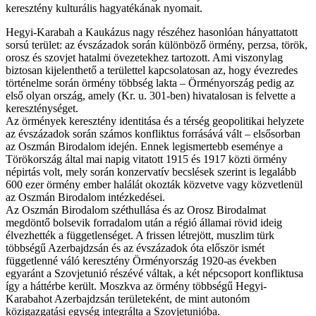
keresztény kulturális hagyatékának nyomait.
Hegyi-Karabah a Kaukázus nagy részéhez hasonlóan hányattatott
sorsú terület: az évszázadok során különböző örmény, perzsa, török,
orosz és szovjet hatalmi övezetekhez tartozott. Ami viszonylag
biztosan kijelenthető a területtel kapcsolatosan az, hogy évezredes
történelme során örmény többség lakta – Örményország pedig az
első olyan ország, amely (Kr. u. 301-ben) hivatalosan is felvette a
kereszténységet.
Az örmények keresztény identitása és a térség geopolitikai helyzete
az évszázadok során számos konfliktus forrásává vált – elsősorban
az Oszmán Birodalom idején. Ennek legismertebb eseménye a
Törökország által mai napig vitatott 1915 és 1917 közti örmény
népirtás volt, mely során konzervatív becslések szerint is legalább
600 ezer örmény ember halálát okozták közvetve vagy közvetlenül
az Oszmán Birodalom intézkedései.
Az Oszmán Birodalom széthullása és az Orosz Birodalmat
megdöntő bolsevik forradalom után a régió államai rövid ideig
élvezhették a függetlenséget. A frissen létrejött, muszlim türk
többségű Azerbajdzsán és az évszázadok óta először ismét
függetlenné váló keresztény Örményország 1920-as években
egyaránt a Szovjetunió részévé váltak, a két népcsoport konfliktusa
így a háttérbe került. Moszkva az örmény többségű Hegyi-
Karabahot Azerbajdzsán területeként, de mint autonóm
közigazgatási egység integrálta a Szovjetunióba.