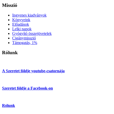
Misszió
Ingyenes kiadványok
Könyveink
Előadások
Lelki napok
Gyógyító összejövetelek
Cigánymisszió
Támogatás, 1%
Rólunk
A Szeretet földje youtube-csatornája
Szeretet földje a Facebook-on
Rólunk