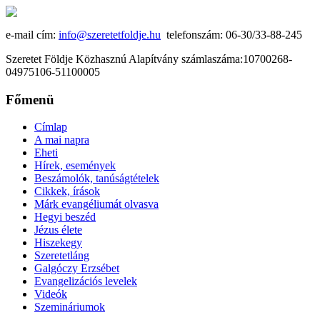
e-mail cím:
info@szeretetfoldje.hu
telefonszám: 06-30/33-88-245
Szeretet Földje Közhasznú Alapítvány számlaszáma:10700268-
04975106-51100005
Főmenü
Címlap
A mai napra
Eheti
Hírek, események
Beszámolók, tanúságtételek
Cikkek, írások
Márk evangéliumát olvasva
Hegyi beszéd
Jézus élete
Hiszekegy
Szeretetláng
Galgóczy Erzsébet
Evangelizációs levelek
Videók
Szemináriumok