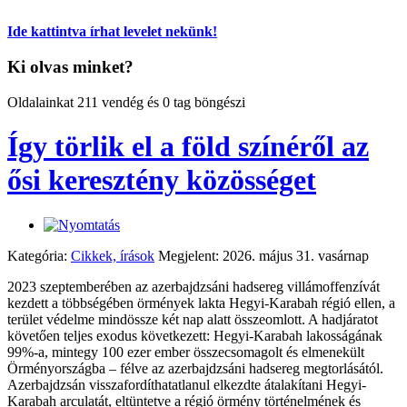
Ide kattintva írhat levelet nekünk!
Ki olvas minket?
Oldalainkat 211 vendég és 0 tag böngészi
Így törlik el a föld színéről az
ősi keresztény közösséget
Kategória:
Cikkek, írások
Megjelent: 2026. május 31. vasárnap
2023 szeptemberében az azerbajdzsáni hadsereg villámoffenzívát
kezdett a többségében örmények lakta Hegyi-Karabah régió ellen, a
terület védelme mindössze két nap alatt összeomlott. A hadjáratot
követően teljes exodus következett: Hegyi-Karabah lakosságának
99%-a, mintegy 100 ezer ember összecsomagolt és elmenekült
Örményországba – félve az azerbajdzsáni hadsereg megtorlásától.
Azerbajdzsán visszafordíthatatlanul elkezdte átalakítani Hegyi-
Karabah arculatát, eltüntetve a régió örmény történelmének és