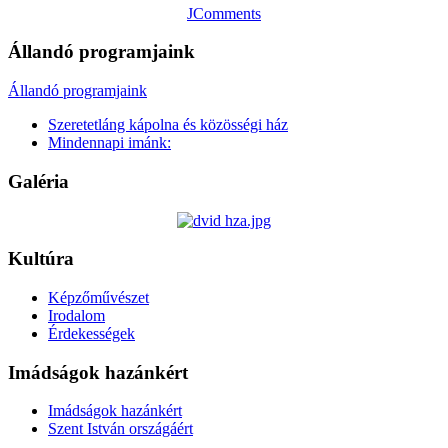
JComments
Állandó programjaink
Állandó programjaink
Szeretetláng kápolna és közösségi ház
Mindennapi imánk:
Galéria
Kultúra
Képzőművészet
Irodalom
Érdekességek
Imádságok hazánkért
Imádságok hazánkért
Szent István országáért