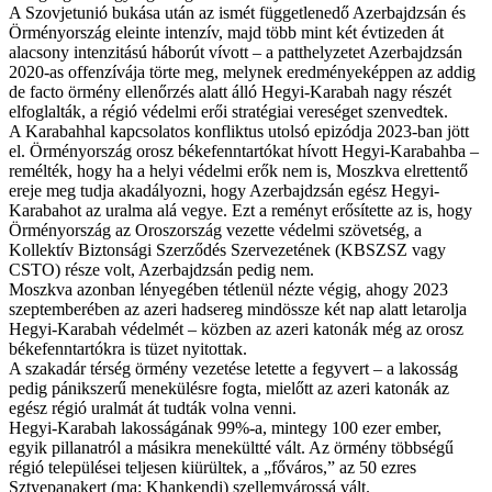
A Szovjetunió bukása után az ismét függetlenedő Azerbajdzsán és
Örményország eleinte intenzív, majd több mint két évtizeden át
alacsony intenzitású háborút vívott – a patthelyzetet Azerbajdzsán
2020-as offenzívája törte meg, melynek eredményeképpen az addig
de facto örmény ellenőrzés alatt álló Hegyi-Karabah nagy részét
elfoglalták, a régió védelmi erői stratégiai vereséget szenvedtek.
A Karabahhal kapcsolatos konfliktus utolsó epizódja 2023-ban jött
el. Örményország orosz békefenntartókat hívott Hegyi-Karabahba –
remélték, hogy ha a helyi védelmi erők nem is, Moszkva elrettentő
ereje meg tudja akadályozni, hogy Azerbajdzsán egész Hegyi-
Karabahot az uralma alá vegye. Ezt a reményt erősítette az is, hogy
Örményország az Oroszország vezette védelmi szövetség, a
Kollektív Biztonsági Szerződés Szervezetének (KBSZSZ vagy
CSTO) része volt, Azerbajdzsán pedig nem.
Moszkva azonban lényegében tétlenül nézte végig, ahogy 2023
szeptemberében az azeri hadsereg mindössze két nap alatt letarolja
Hegyi-Karabah védelmét – közben az azeri katonák még az orosz
békefenntartókra is tüzet nyitottak.
A szakadár térség örmény vezetése letette a fegyvert – a lakosság
pedig pánikszerű menekülésre fogta, mielőtt az azeri katonák az
egész régió uralmát át tudták volna venni.
Hegyi-Karabah lakosságának 99%-a, mintegy 100 ezer ember,
egyik pillanatról a másikra menekültté vált. Az örmény többségű
régió települései teljesen kiürültek, a „főváros,” az 50 ezres
Sztyepanakert (ma: Khankendi) szellemvárossá vált.