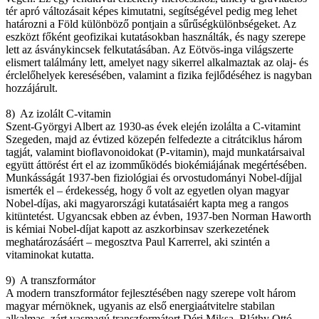
tér apró változásait képes kimutatni, segítségével pedig meg lehet
határozni a Föld különböző pontjain a sűrűségkülönbségeket. Az
eszközt főként geofizikai kutatásokban használták, és nagy szerepe
lett az ásványkincsek felkutatásában. Az Eötvös-inga világszerte
elismert találmány lett, amelyet nagy sikerrel alkalmaztak az olaj- és
érclelőhelyek keresésében, valamint a fizika fejlődéséhez is nagyban
hozzájárult.
8) Az izolált C-vitamin
Szent-Györgyi Albert az 1930-as évek elején izolálta a C-vitamint
Szegeden, majd az évtized közepén felfedezte a citrátciklus három
tagját, valamint bioflavonoidokat (P-vitamin), majd munkatársaival
együtt áttörést ért el az izomműködés biokémiájának megértésében.
Munkásságát 1937-ben fiziológiai és orvostudományi Nobel-díjjal
ismerték el – érdekesség, hogy ő volt az egyetlen olyan magyar
Nobel-díjas, aki magyarországi kutatásaiért kapta meg a rangos
kitüntetést. Ugyancsak ebben az évben, 1937-ben Norman Haworth
is kémiai Nobel-díjat kapott az aszkorbinsav szerkezetének
meghatározásáért – megosztva Paul Karrerrel, aki szintén a
vitaminokat kutatta.
9) A transzformátor
A modern transzformátor fejlesztésében nagy szerepe volt három
magyar mérnöknek, ugyanis az első energiaátvitelre stabilan
alkalmas, zárt vasmagú transzformátort Déri Miksa, Bláthy Ottó