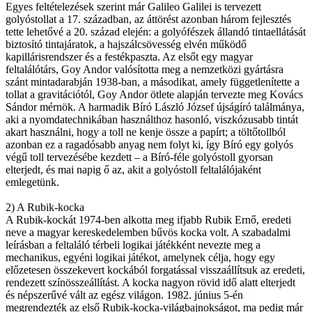
Egyes feltételezések szerint már Galileo Galilei is tervezett
golyóstollat a 17. században, az áttörést azonban három fejlesztés
tette lehetővé a 20. század elején: a golyófészek állandó tintaellátását
biztosító tintajáratok, a hajszálcsövesség elvén működő
kapillárisrendszer és a festékpaszta. Az elsőt egy magyar
feltalálótárs, Goy Andor valósította meg a nemzetközi gyártásra
szánt mintadarabján 1938-ban, a másodikat, amely függetlenítette a
tollat a gravitációtól, Goy Andor ötlete alapján tervezte meg Kovács
Sándor mérnök. A harmadik Bíró László József újságíró találmánya,
aki a nyomdatechnikában használthoz hasonló, viszkózusabb tintát
akart használni, hogy a toll ne kenje össze a papírt; a töltőtollból
azonban ez a ragadósabb anyag nem folyt ki, így Bíró egy golyós
végű toll tervezésébe kezdett – a Bíró-féle golyóstoll gyorsan
elterjedt, és mai napig ő az, akit a golyóstoll feltalálójaként
emlegetünk.
2) A Rubik-kocka
A Rubik-kockát 1974-ben alkotta meg ifjabb Rubik Ernő, eredeti
neve a magyar kereskedelemben bűvös kocka volt. A szabadalmi
leírásban a feltaláló térbeli logikai játékként nevezte meg a
mechanikus, egyéni logikai játékot, amelynek célja, hogy egy
előzetesen összekevert kockából forgatással visszaállítsuk az eredeti,
rendezett színösszeállítást. A kocka nagyon rövid idő alatt elterjedt
és népszerűvé vált az egész világon. 1982. június 5-én
megrendezték az első Rubik-kocka-világbajnokságot, ma pedig már