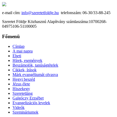
e-mail cím:
info@szeretetfoldje.hu
telefonszám: 06-30/33-88-245
Szeretet Földje Közhasznú Alapítvány számlaszáma:10700268-
04975106-51100005
Főmenü
Címlap
A mai napra
Eheti
Hírek, események
Beszámolók, tanúságtételek
Cikkek, írások
Márk evangéliumát olvasva
Hegyi beszéd
Jézus élete
Hiszekegy
Szeretetláng
Galgóczy Erzsébet
Evangelizációs levelek
Videók
Szemináriumok