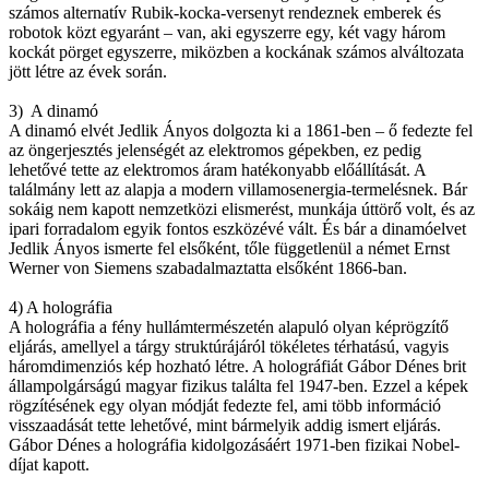
számos alternatív Rubik-kocka-versenyt rendeznek emberek és
robotok közt egyaránt – van, aki egyszerre egy, két vagy három
kockát pörget egyszerre, miközben a kockának számos alváltozata
jött létre az évek során.
3) A dinamó
A dinamó elvét Jedlik Ányos dolgozta ki a 1861-ben – ő fedezte fel
az öngerjesztés jelenségét az elektromos gépekben, ez pedig
lehetővé tette az elektromos áram hatékonyabb előállítását. A
találmány lett az alapja a modern villamosenergia-termelésnek. Bár
sokáig nem kapott nemzetközi elismerést, munkája úttörő volt, és az
ipari forradalom egyik fontos eszközévé vált. És bár a dinamóelvet
Jedlik Ányos ismerte fel elsőként, tőle függetlenül a német Ernst
Werner von Siemens szabadalmaztatta elsőként 1866-ban.
4) A holográfia
A holográfia a fény hullámtermészetén alapuló olyan képrögzítő
eljárás, amellyel a tárgy struktúrájáról tökéletes térhatású, vagyis
háromdimenziós kép hozható létre. A holográfiát Gábor Dénes brit
állampolgárságú magyar fizikus találta fel 1947-ben. Ezzel a képek
rögzítésének egy olyan módját fedezte fel, ami több információ
visszaadását tette lehetővé, mint bármelyik addig ismert eljárás.
Gábor Dénes a holográfia kidolgozásáért 1971-ben fizikai Nobel-
díjat kapott.