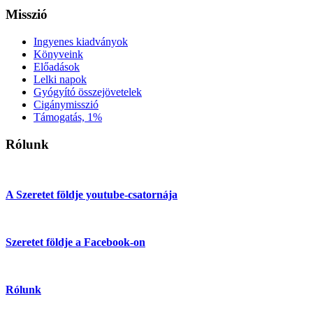
Misszió
Ingyenes kiadványok
Könyveink
Előadások
Lelki napok
Gyógyító összejövetelek
Cigánymisszió
Támogatás, 1%
Rólunk
A Szeretet földje youtube-csatornája
Szeretet földje a Facebook-on
Rólunk