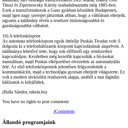
Titusz és Zipernowsky Károly szabadalmaztatta még 1885-ben.
Ezek a transzformátorok a Ganz gyárban készültek Budapesten,
majd igen nagy szerepet játszottak abban, hogy a váltóáram elterjedt,
ugyanis a találmány révén a rendszer biztonságosabbá és
gazdaságosabbá válhatott.
10) A telefonközpont
Az automata telefonközpont egyik úttörője Puskás Tivadar volt: ő
dolgozta ki a telefonhálózatok központi kapcsolásának alapelveit. A
találmánya lehetővé tette, hogy sok előfizető egy rendszerhez
kapcsolódjon. Kezdetben még kezelők kapcsolták a hívásokat
manuálisan, majd Puskás elképzelései elvezettek az automatizálás
felé. Az első telefonközpontok jelentősen felgyorsították a
kommunikációt, majd a technológia gyorsan elterjedt világszerte. Ez
volt a modern távközlési rendszerek alapja, amiből a mai digitális
hálózatok is kifejlődtek.
(Balla Sándor, raketa.hu)
You have no rights to post comments
JComments
Állandó programjaink