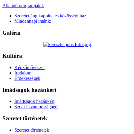
Állandó programjaink
Szeretetláng kápolna és közösségi ház
Mindennapi imánk:
Galéria
Kultúra
Képzőművészet
Irodalom
Érdekességek
Imádságok hazánkért
Imádságok hazánkért
Szent István országáért
Szeretet történetek
Szeretet történetek