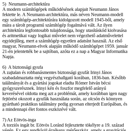
5) Neumann-architektúra
A modern számítógépek működésének alapjait Neumann János
fektette le. A Neumann-architektúra, más néven Neumann-modell
egy számítógép-architektúrára kidolgozott modell 1945-ből, amely
mára a tárolt programú számítógép fogalmává vált. Az ilyen
architektúra legfontosabb tulajdonsága, hogy utasításkód kiolvasása
és aritmetikai vagy logikai művelet nem végezhető adatművelettel
egyidejűleg, mert a számítógép egyetlen adatsínt használ. Az első
magyar, Neumann-elvek alapján működő számítógépet 1959. január
21-én jelentették be a sajtóban, azóta ez a nap a Magyar Informatika
Napja.
6) A biztonsági gyufa
A zajtalan és robbanásmentes biztonsági gyufát Irinyi János
szabadalmaztatta még vegyészhallgató korában, 1836-ban. Később
találmányát és a gyártási jogokat eladta Rómer István bécsi
gyógyszerésznek. Irinyi kén és foszfor megfelelő arányú
keverésével oldotta meg azt a problémát, amely korábban igen nagy
fejtörést okozott a gyufák használata során, az olcsón és könnyen
gyártható praktikus találmány pedig gyorsan elterjedt Európában, és
a mindennapi élet fontos eszközévé vált.
7) Az Eötvös-inga
A torziós ingát br. Eötvös Loránd fejlesztette tökélyre a 19. század
végén. Ez egy rendkívül érzékeny mérőeszköz, amely a gravitációs