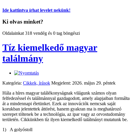
Ide kattintva írhat levelet nekünk!
Ki olvas minket?
Oldalainkat 318 vendég és 0 tag böngészi
Tíz kiemelkedő magyar
találmány
Kategória:
Cikkek, írások
Megjelent: 2026. május 29. péntek
Hála a híres magyar találékonyságnak világunk számos olyan
felfedezéssel és találmánnyal gazdagodott, amely alapjaiban formálta
át a mindennapi életünket. Ezek az innovációk nemcsak saját
korukban jelentettek áttörést, hanem gyakran ma is meghatározó
szerepet töltenek be a technológia, az ipar vagy az orvostudomány
területén. Cikkünkben tíz ilyen kiemelkedő találmányt mutatunk be.
1) A golyóstoll