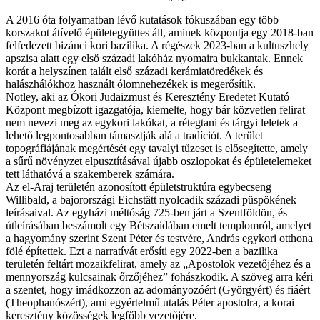
A 2016 óta folyamatban lévő kutatások fókuszában egy több
korszakot átívelő épületegyüttes áll, aminek központja egy 2018-ban
felfedezett bizánci kori bazilika. A régészek 2023-ban a kultuszhely
apszisa alatt egy első századi lakóház nyomaira bukkantak. Ennek
korát a helyszínen talált első századi kerámiatöredékek és
halászhálókhoz használt ólomnehezékek is megerősítik.
Notley, aki az Ókori Judaizmust és Keresztény Eredetet Kutató
Központ megbízott igazgatója, kiemelte, hogy bár közvetlen felirat
nem nevezi meg az egykori lakókat, a rétegtani és tárgyi leletek a
lehető legpontosabban támasztják alá a tradíciót. A terület
topográfiájának megértését egy tavalyi tűzeset is elősegítette, amely
a sűrű növényzet elpusztításával újabb oszlopokat és épületelemeket
tett láthatóvá a szakemberek számára.
Az el-Araj területén azonosított épületstruktúra egybecseng
Willibald, a bajorországi Eichstätt nyolcadik századi püspökének
leírásaival. Az egyházi méltóság 725-ben járt a Szentföldön, és
útleírásában beszámolt egy Bétszaidában emelt templomról, amelyet
a hagyomány szerint Szent Péter és testvére, András egykori otthona
fölé építettek. Ezt a narratívát erősíti egy 2022-ben a bazilika
területén feltárt mozaikfelirat, amely az „Apostolok vezetőjéhez és a
mennyország kulcsainak őrzőjéhez” fohászkodik. A szöveg arra kéri
a szentet, hogy imádkozzon az adományozóért (Györgyért) és fiáért
(Theophanószért), ami egyértelmű utalás Péter apostolra, a korai
keresztény közösségek legfőbb vezetőjére.