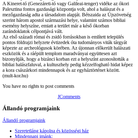
A Kineret-tó (Genezáreti-tó vagy Galileai-tenger) vidéke az ókori
Palesztina fontos gazdasági központja volt, ahol a halászat és a
mezőgazdaság adta a társadalom alapját. Bétszaida az Újszövetség
szerint három apostol származási helye, valamint számos bibliai
esemény helyszíne, emiatt a terület már a késő ókorban
zarándoklatok célpontjává vált.
Az első századi római és zsidó forrásokban is említett település
pontos földrajzi helyzete évtizedek óta tudományos viták tárgyát
képezte az archeológusok körében. Az újonnan előkerült halászati
eszközök és a ráépült templom maradványai együttesen azt
bizonyítják, hogy a bizánci korban ezt a helyszínt azonosították a
bibliai halászfaluval, a kultuszhely pedig kézzelfogható hidat képez
a kora császárkori mindennapok és az egyháztörténet között.
(mult-kor.hu)
You have no rights to post comments
JComments
Állandó programjaink
Állandó programjaink
Szeretetláng kápolna és közösségi ház
Mindennapi imánk: