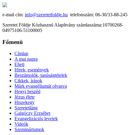
e-mail cím:
info@szeretetfoldje.hu
telefonszám: 06-30/33-88-245
Szeretet Földje Közhasznú Alapítvány számlaszáma:10700268-
04975106-51100005
Főmenü
Címlap
A mai napra
Eheti
Hírek, események
Beszámolók, tanúságtételek
Cikkek, írások
Márk evangéliumát olvasva
Hegyi beszéd
Jézus élete
Hiszekegy
Szeretetláng
Galgóczy Erzsébet
Evangelizációs levelek
Videók
Szemináriumok