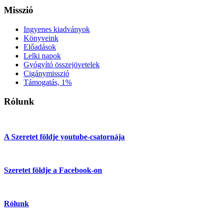
Misszió
Ingyenes kiadványok
Könyveink
Előadások
Lelki napok
Gyógyító összejövetelek
Cigánymisszió
Támogatás, 1%
Rólunk
A Szeretet földje youtube-csatornája
Szeretet földje a Facebook-on
Rólunk