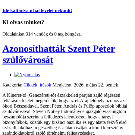
Ide kattintva írhat levelet nekünk!
Ki olvas minket?
Oldalainkat 314 vendég és 0 tag böngészi
Azonosíthatták Szent Péter
szülővárosát
Kategória:
Cikkek, írások
Megjelent: 2026. május 22. péntek
A Kineret-tó (Genezáreti-tó) északkeleti partján zajló régészeti
feltárások leletei megerősítik, hogy az el-Araj lelőhely azonos az
ókori Bétszaidával, Szent Péter, András és Fülöp apostolok bibliai
szülővárosával. Steven Notley tudományos igazgató washingtoni
beszámolója szerint a felfedezés jelentősége, hogy a tárgyi
bizonyítékok, köztük egy bizánci bazilika és egy alatta fekvő első
századi lakóház, régészetileg is alátámasztják a korai keresztény
zarándoklatokról szóló történelmi feljegyzéseket.