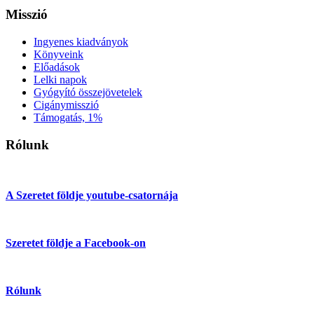
Misszió
Ingyenes kiadványok
Könyveink
Előadások
Lelki napok
Gyógyító összejövetelek
Cigánymisszió
Támogatás, 1%
Rólunk
A Szeretet földje youtube-csatornája
Szeretet földje a Facebook-on
Rólunk