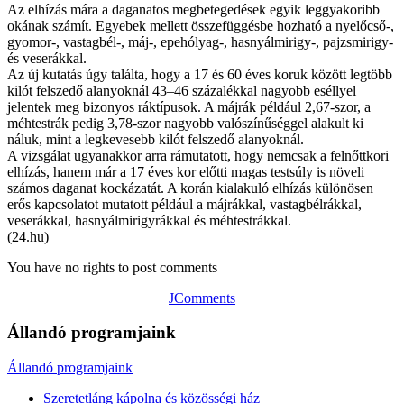
Az elhízás mára a daganatos megbetegedések egyik leggyakoribb
okának számít. Egyebek mellett összefüggésbe hozható a nyelőcső-,
gyomor-, vastagbél-, máj-, epehólyag-, hasnyálmirigy-, pajzsmirigy-
és veserákkal.
Az új kutatás úgy találta, hogy a 17 és 60 éves koruk között legtöbb
kilót felszedő alanyoknál 43–46 százalékkal nagyobb eséllyel
jelentek meg bizonyos ráktípusok. A májrák például 2,67-szor, a
méhtestrák pedig 3,78-szor nagyobb valószínűséggel alakult ki
náluk, mint a legkevesebb kilót felszedő alanyoknál.
A vizsgálat ugyanakkor arra rámutatott, hogy nemcsak a felnőttkori
elhízás, hanem már a 17 éves kor előtti magas testsúly is növeli
számos daganat kockázatát. A korán kialakuló elhízás különösen
erős kapcsolatot mutatott például a májrákkal, vastagbélrákkal,
veserákkal, hasnyálmirigyrákkal és méhtestrákkal.
(24.hu)
You have no rights to post comments
JComments
Állandó programjaink
Állandó programjaink
Szeretetláng kápolna és közösségi ház