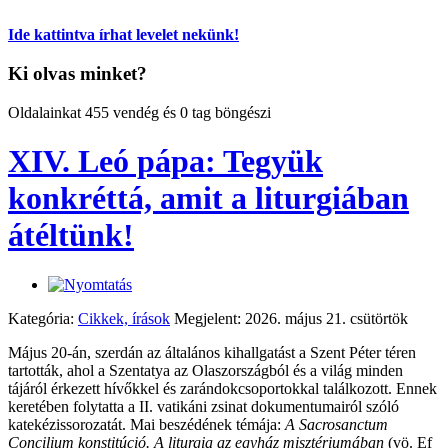
Ide kattintva írhat levelet nekünk!
Ki olvas minket?
Oldalainkat 455 vendég és 0 tag böngészi
XIV. Leó pápa: Tegyük
konkréttá, amit a liturgiában
átéltünk!
Kategória:
Cikkek, írások
Megjelent: 2026. május 21. csütörtök
Május 20-án, szerdán az általános kihallgatást a Szent Péter téren
tartották, ahol a Szentatya az Olaszországból és a világ minden
tájáról érkezett hívőkkel és zarándokcsoportokkal találkozott. Ennek
keretében folytatta a II. vatikáni zsinat dokumentumairól szóló
katekézissorozatát. Mai beszédének témája:
A Sacrosanctum
Concilium konstitúció. A liturgia az egyház misztériumában
(vö. Ef