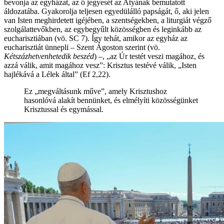
bevonja az egyházat, az ő jegyesét az Atyának bemutatott
áldozatába. Gyakorolja teljesen egyedülálló papságát, ő, aki jelen
van Isten meghirdetett igéjében, a szentségekben, a liturgiát végző
szolgálattevőkben, az egybegyűlt közösségben és leginkább az
eucharisztiában (vö. SC 7). Így tehát, amikor az egyház az
eucharisztiát ünnepli – Szent Ágoston szerint (vö.
Kétszázhetvenhetedik beszéd
) –, „az Úr testét veszi magához, és
azzá válik, amit magához vesz”: Krisztus testévé válik, „Isten
hajlékává a Lélek által” (Ef 2,22).
Ez „megváltásunk műve”, amely Krisztushoz
hasonlóvá alakít bennünket, és elmélyíti közösségünket
Krisztussal és egymással.