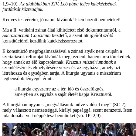
1,9–10).
Az alábbiakban XIV. Leó pápa teljes katekézisének
fordítását közreadjuk.
Kedves testvéreim, jó napot kívánok! Isten hozott benneteket!
Ma a II. vatikáni zsinat által kihirdetett első dokumentumról, a
Sacrosanctum Concilium
kezdetű, a szent liturgiáról szóló
konstitúcióról kezdünk katekézissorozatot.
E konstitúció megfogalmazásával a zsinati atyák nem csupán a
szertartások reformját kívánták megkezdeni, hanem arra törekedtek,
hogy annak az élő kapcsolatnak,
Krisztus misztériumának
a
szemlélésére és elmélyítésére vezessék az egyházat, amely azt
létrehozza és egységben tartja. A liturgia ugyanis e misztérium
legbensőbb lényegét érinti:
a liturgia egyszerre az a tér, idő és összefüggés,
amelyben az egyház a saját életét kapja Krisztustól.
A liturgiában ugyanis „megváltásunk műve valósul meg” (SC 2),
mely választott nemzetséggé, királyi papsággá, szent nemzetté, Isten
tulajdonába vett néppé tesz bennünket (vö. 1Pt 2,9).