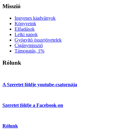
Misszió
Ingyenes kiadványok
Könyveink
Előadások
Lelki napok
Gyógyító összejövetelek
Cigánymisszió
Támogatás, 1%
Rólunk
A Szeretet földje youtube-csatornája
Szeretet földje a Facebook-on
Rólunk