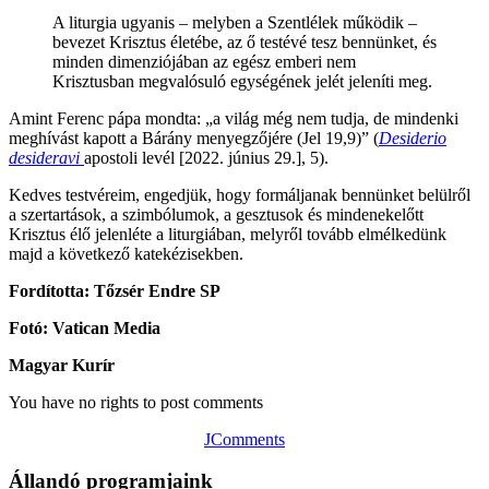
A liturgia ugyanis – melyben a Szentlélek működik –
bevezet Krisztus életébe, az ő testévé tesz bennünket, és
minden dimenziójában az egész emberi nem
Krisztusban megvalósuló egységének jelét jeleníti meg.
Amint Ferenc pápa mondta: „a világ még nem tudja, de mindenki
meghívást kapott a Bárány menyegzőjére (Jel 19,9)” (
Desiderio
desideravi
apostoli levél [2022. június 29.], 5).
Kedves testvéreim, engedjük, hogy formáljanak bennünket belülről
a szertartások, a szimbólumok, a gesztusok és mindenekelőtt
Krisztus élő jelenléte a liturgiában, melyről tovább elmélkedünk
majd a következő katekézisekben.
Fordította: Tőzsér Endre SP
Fotó: Vatican Media
Magyar Kurír
You have no rights to post comments
JComments
Állandó programjaink