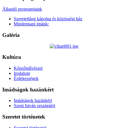
Állandó programjaink
Szeretetláng kápolna és közösségi ház
Mindennapi imánk:
Galéria
Kultúra
Képzőművészet
Irodalom
Érdekességek
Imádságok hazánkért
Imádságok hazánkért
Szent István országáért
Szeretet történetek
Szeretet történetek