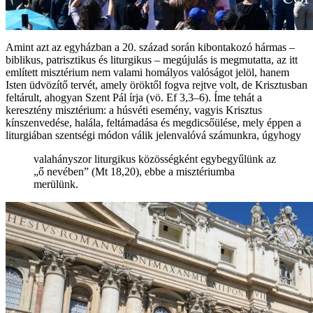
Amint azt az egyházban a 20. század során kibontakozó hármas –
biblikus, patrisztikus és liturgikus – megújulás is megmutatta, az itt
említett misztérium nem valami homályos valóságot jelöl, hanem
Isten üdvözítő tervét, amely öröktől fogva rejtve volt, de Krisztusban
feltárult, ahogyan Szent Pál írja (vö. Ef 3,3–6). Íme tehát a
keresztény misztérium: a húsvéti esemény, vagyis Krisztus
kínszenvedése, halála, feltámadása és megdicsőülése, mely éppen a
liturgiában szentségi módon válik jelenvalóvá számunkra, úgyhogy
valahányszor liturgikus közösségként egybegyűlünk az
„ő nevében” (Mt 18,20), ebbe a misztériumba
merülünk.