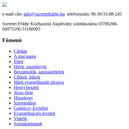
e-mail cím:
info@szeretetfoldje.hu
telefonszám: 06-30/33-88-245
Szeretet Földje Közhasznú Alapítvány számlaszáma:10700268-
04975106-51100005
Főmenü
Címlap
A mai napra
Eheti
Hírek, események
Beszámolók, tanúságtételek
Cikkek, írások
Márk evangéliumát olvasva
Hegyi beszéd
Jézus élete
Hiszekegy
Szeretetláng
Galgóczy Erzsébet
Evangelizációs levelek
Videók
Szemináriumok