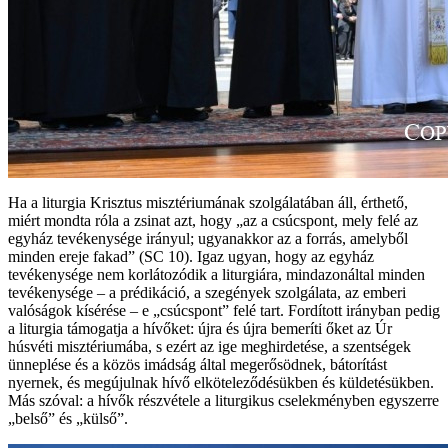
Ha a liturgia Krisztus misztériumának szolgálatában áll, érthető,
miért mondta róla a zsinat azt, hogy „az a csúcspont, mely felé az
egyház tevékenysége irányul; ugyanakkor az a forrás, amelyből
minden ereje fakad” (SC 10). Igaz ugyan, hogy az egyház
tevékenysége nem korlátozódik a liturgiára, mindazonáltal minden
tevékenysége – a prédikáció, a szegények szolgálata, az emberi
valóságok kísérése – e „csúcspont” felé tart. Fordított irányban pedig
a liturgia támogatja a hívőket: újra és újra bemeríti őket az Úr
húsvéti misztériumába, s ezért az ige meghirdetése, a szentségek
ünneplése és a közös imádság által megerősödnek, bátorítást
nyernek, és megújulnak hívő elköteleződésükben és küldetésükben.
Más szóval: a hívők részvétele a liturgikus cselekményben egyszerre
„belső” és „külső”.