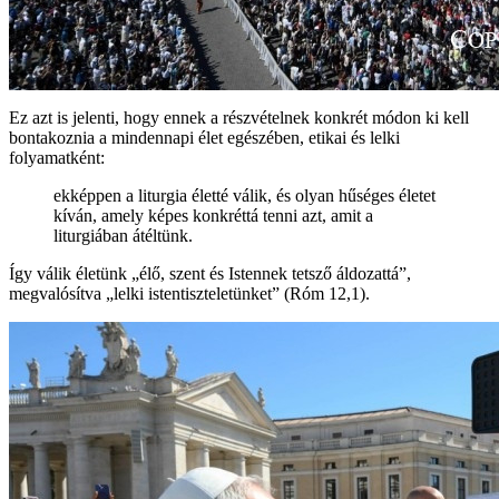
Ez azt is jelenti, hogy ennek a részvételnek konkrét módon ki kell
bontakoznia a mindennapi élet egészében, etikai és lelki
folyamatként:
ekképpen a liturgia életté válik, és olyan hűséges életet
kíván, amely képes konkréttá tenni azt, amit a
liturgiában átéltünk.
Így válik életünk „élő, szent és Istennek tetsző áldozattá”,
megvalósítva „lelki istentiszteletünket” (Róm 12,1).