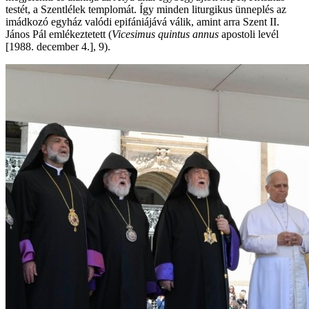
testét, a Szentlélek templomát. Így minden liturgikus ünneplés az
imádkozó egyház valódi epifániájává válik, amint arra Szent II.
János Pál emlékeztetett (
Vicesimus quintus annus
apostoli levél
[1988. december 4.], 9).