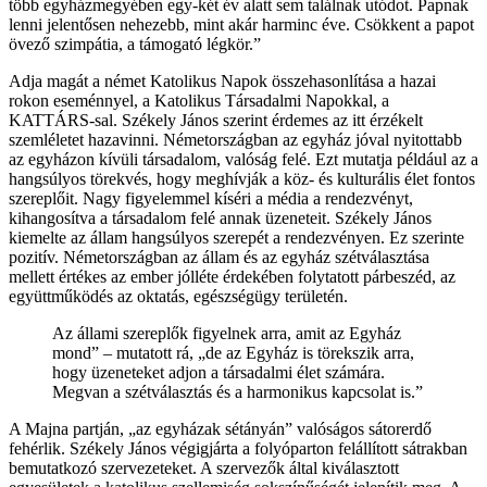
több egyházmegyében egy-két év alatt sem találnak utódot. Papnak
lenni jelentősen nehezebb, mint akár harminc éve. Csökkent a papot
övező szimpátia, a támogató légkör.”
Adja magát a német Katolikus Napok összehasonlítása a hazai
rokon eseménnyel, a Katolikus Társadalmi Napokkal, a
KATTÁRS-sal. Székely János szerint érdemes az itt érzékelt
szemléletet hazavinni. Németországban az egyház jóval nyitottabb
az egyházon kívüli társadalom, valóság felé. Ezt mutatja például az a
hangsúlyos törekvés, hogy meghívják a köz- és kulturális élet fontos
szereplőit. Nagy figyelemmel kíséri a média a rendezvényt,
kihangosítva a társadalom felé annak üzeneteit. Székely János
kiemelte az állam hangsúlyos szerepét a rendezvényen. Ez szerinte
pozitív. Németországban az állam és az egyház szétválasztása
mellett értékes az ember jólléte érdekében folytatott párbeszéd, az
együttműködés az oktatás, egészségügy területén.
Az állami szereplők figyelnek arra, amit az Egyház
mond” – mutatott rá, „de az Egyház is törekszik arra,
hogy üzeneteket adjon a társadalmi élet számára.
Megvan a szétválasztás és a harmonikus kapcsolat is.”
A Majna partján, „az egyházak sétányán” valóságos sátorerdő
fehérlik. Székely János végigjárta a folyóparton felállított sátrakban
bemutatkozó szervezeteket. A szervezők által kiválasztott