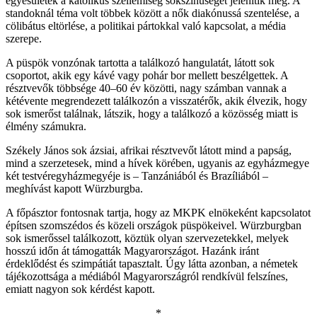
egyesületek a katolikus szellemiség sokszínűségét jelenítik meg. A
standoknál téma volt többek között a nők diakónussá szentelése, a
cölibátus eltörlése, a politikai pártokkal való kapcsolat, a média
szerepe.
A püspök vonzónak tartotta a találkozó hangulatát, látott sok
csoportot, akik egy kávé vagy pohár bor mellett beszélgettek. A
résztvevők többsége 40–60 év közötti, nagy számban vannak a
kétévente megrendezett találkozón a visszatérők, akik élvezik, hogy
sok ismerőst találnak, látszik, hogy a találkozó a közösség miatt is
élmény számukra.
Székely János sok ázsiai, afrikai résztvevőt látott mind a papság,
mind a szerzetesek, mind a hívek körében, ugyanis az egyházmegye
két testvéregyházmegyéje is – Tanzániából és Brazíliából –
meghívást kapott Würzburgba.
A főpásztor fontosnak tartja, hogy az MKPK elnökeként kapcsolatot
építsen szomszédos és közeli országok püspökeivel. Würzburgban
sok ismerőssel találkozott, köztük olyan szervezetekkel, melyek
hosszú időn át támogatták Magyarországot. Hazánk iránt
érdeklődést és szimpátiát tapasztalt. Úgy látta azonban, a németek
tájékozottsága a médiából Magyarországról rendkívül felszínes,
emiatt nagyon sok kérdést kapott.
*