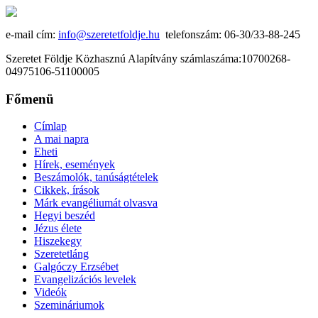
e-mail cím:
info@szeretetfoldje.hu
telefonszám: 06-30/33-88-245
Szeretet Földje Közhasznú Alapítvány számlaszáma:10700268-
04975106-51100005
Főmenü
Címlap
A mai napra
Eheti
Hírek, események
Beszámolók, tanúságtételek
Cikkek, írások
Márk evangéliumát olvasva
Hegyi beszéd
Jézus élete
Hiszekegy
Szeretetláng
Galgóczy Erzsébet
Evangelizációs levelek
Videók
Szemináriumok