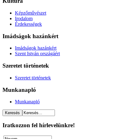
Kultúra
Képzőművészet
Irodalom
Érdekességek
Imádságok hazánkért
Imádságok hazánkért
Szent István országáért
Szeretet történetek
Szeretet történetek
Munkanapló
Munkanapló
Iratkozzon fel hírlevelünkre!