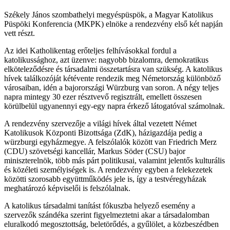
Székely János szombathelyi megyéspüspök, a Magyar Katolikus
Püspöki Konferencia (MKPK) elnöke a rendezvény első két napján
vett részt.
Az idei Katholikentag erőteljes felhívásokkal fordul a
katolikussághoz, azt üzenve: nagyobb bizalomra, demokratikus
elköteleződésre és társadalmi összetartásra van szükség. A katolikus
hívek találkozóját kétévente rendezik meg Németország különböző
városaiban, idén a bajorországi Würzburg van soron. A négy teljes
napra mintegy 30 ezer résztvevő regisztrált, emellett összesen
körülbelül ugyanennyi egy-egy napra érkező látogatóval számolnak.
A rendezvény szervezője a világi hívek által vezetett Német
Katolikusok Központi Bizottsága (ZdK), házigazdája pedig a
würzburgi egyházmegye. A felszólalók között van Friedrich Merz
(CDU) szövetségi kancellár, Markus Söder (CSU) bajor
miniszterelnök, több más párt politikusai, valamint jelentős kulturális
és közéleti személyiségek is. A rendezvény egyben a felekezetek
közötti szorosabb együttműködés jele is, így a testvéregyházak
meghatározó képviselői is felszólalnak.
A katolikus társadalmi tanítást fókuszba helyező esemény a
szervezők szándéka szerint figyelmeztetni akar a társadalomban
eluralkodó megosztottság, beletörődés, a gyűlölet, a közbeszédben