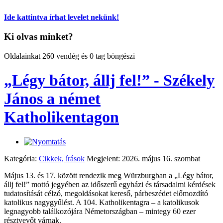
Ide kattintva írhat levelet nekünk!
Ki olvas minket?
Oldalainkat 260 vendég és 0 tag böngészi
„Légy bátor, állj fel!” - Székely
János a német
Katholikentagon
Kategória:
Cikkek, írások
Megjelent: 2026. május 16. szombat
Május 13. és 17. között rendezik meg Würzburgban a „Légy bátor,
állj fel!” mottó jegyében az időszerű egyházi és társadalmi kérdések
tudatosítását célzó, megoldásokat kereső, párbeszédet előmozdító
katolikus nagygyűlést. A 104. Katholikentagra – a katolikusok
legnagyobb találkozójára Németországban – mintegy 60 ezer
résztvevőt várnak.