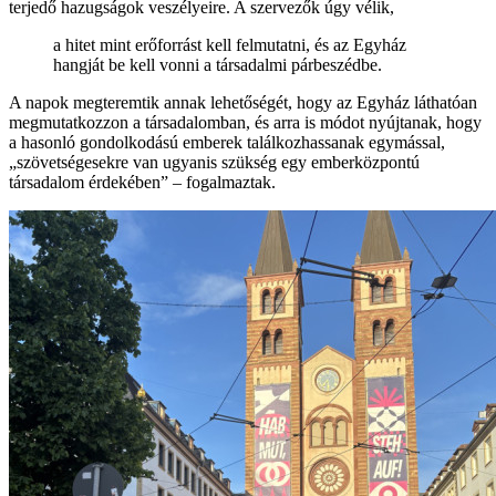
terjedő hazugságok veszélyeire. A szervezők úgy vélik,
a hitet mint erőforrást kell felmutatni, és az Egyház
hangját be kell vonni a társadalmi párbeszédbe.
A napok megteremtik annak lehetőségét, hogy az Egyház láthatóan
megmutatkozzon a társadalomban, és arra is módot nyújtanak, hogy
a hasonló gondolkodású emberek találkozhassanak egymással,
„szövetségesekre van ugyanis szükség egy emberközpontú
társadalom érdekében” – fogalmaztak.