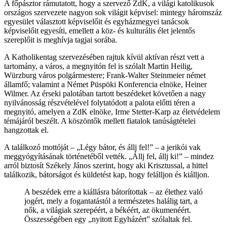
A főpásztor rámutatott, hogy a szervező ZdK, a világi katolikusok
országos szervezete nagyon sok világit képvisel: mintegy háromszáz
egyesület választott képviselőit és egyházmegyei tanácsok
képviselőit egyesíti, emellett a köz- és kulturális élet jelentős
szereplőit is meghívja tagjai sorába.
A Katholikentag szervezésében rajtuk kívül aktívan részt vett a
tartomány, a város, a megnyitón fel is szólalt Martin Heilig,
Würzburg város polgármestere; Frank-Walter Steinmeier német
államfő; valamint a Német Püspöki Konferencia elnöke, Heiner
Wilmer. Az érseki palotában tartott beszédeket követően a nagy
nyilvánosság részvételével folytatódott a palota előtti téren a
megnyitó, amelyen a ZdK elnöke, Irme Stetter-Karp az életvédelem
témájáról beszélt. A köszöntők mellett fiatalok tanúságtételei
hangzottak el.
A találkozó mottóját – „Légy bátor, és állj fel!” – a jerikói vak
meggyógyításának történetéből vették. „Állj fel, állj ki!” – mindez
arról biztosít Székely János szerint, hogy aki Krisztussal, a hittel
találkozik, bátorságot és küldetést kap, hogy felálljon és kiálljon.
A beszédek erre a kiállásra bátorítottak – az élethez való
jogért, mely a fogantatástól a természetes halálig tart, a
nők, a világiak szerepéért, a békéért, az ökumenéért.
Összességében egy „nyitott Egyházért” szólaltak fel.