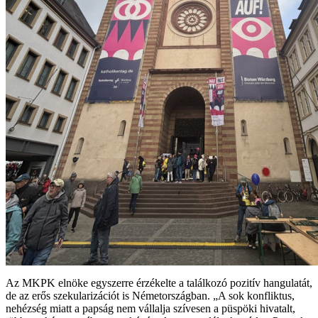
Az MKPK elnöke egyszerre érzékelte a találkozó pozitív hangulatát,
de az erős szekularizációt is Németországban. „A sok konfliktus,
nehézség miatt a papság nem vállalja szívesen a püspöki hivatalt,