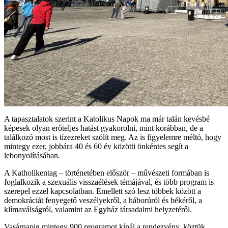
A tapasztalatok szerint a Katolikus Napok ma már talán kevésbé
képesek olyan erőteljes hatást gyakorolni, mint korábban, de a
találkozó most is tízezreket szólít meg. Az is figyelemre méltó, hogy
mintegy ezer, jobbára 40 és 60 év közötti önkéntes segít a
lebonyolításában.
A Katholikentag – történetében először – művészeti formában is
foglalkozik a szexuális visszaélések témájával, és több program is
szerepel ezzel kapcsolatban. Emellett szó lesz többek között a
demokráciát fenyegető veszélyekről, a háborúról és békéről, a
klímaválságról, valamint az Egyház társadalmi helyzetéről.
Vasárnapig mintegy 900 programot kínál a rendezvény, köztük