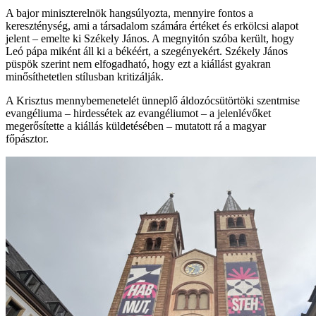
A bajor miniszterelnök hangsúlyozta, mennyire fontos a
kereszténység, ami a társadalom számára értéket és erkölcsi alapot
jelent – emelte ki Székely János. A megnyitón szóba került, hogy
Leó pápa miként áll ki a békéért, a szegényekért. Székely János
püspök szerint nem elfogadható, hogy ezt a kiállást gyakran
minősíthetetlen stílusban kritizálják.
A Krisztus mennybemenetelét ünneplő áldozócsütörtöki szentmise
evangéliuma – hirdessétek az evangéliumot – a jelenlévőket
megerősítette a kiállás küldetésében – mutatott rá a magyar
főpásztor.