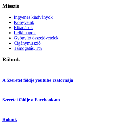
Misszió
Ingyenes kiadványok
Könyveink
Előadások
Lelki napok
Gyógyító összejövetelek
Cigánymisszió
Támogatás, 1%
Rólunk
A Szeretet földje youtube-csatornája
Szeretet földje a Facebook-on
Rólunk