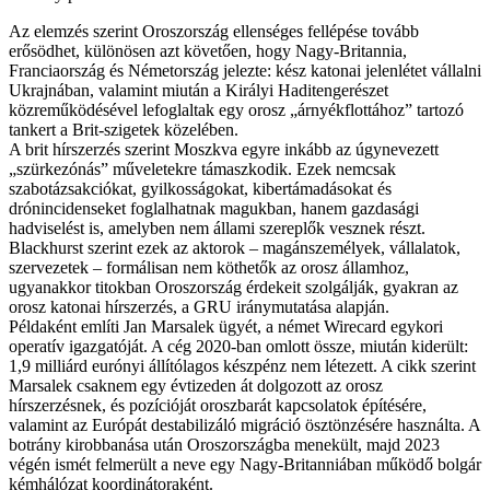
Az elemzés szerint Oroszország ellenséges fellépése tovább
erősödhet, különösen azt követően, hogy Nagy-Britannia,
Franciaország és Németország jelezte: kész katonai jelenlétet vállalni
Ukrajnában, valamint miután a Királyi Haditengerészet
közreműködésével lefoglaltak egy orosz „árnyékflottához” tartozó
tankert a Brit-szigetek közelében.
A brit hírszerzés szerint Moszkva egyre inkább az úgynevezett
„szürkezónás” műveletekre támaszkodik. Ezek nemcsak
szabotázsakciókat, gyilkosságokat, kibertámadásokat és
drónincidenseket foglalhatnak magukban, hanem gazdasági
hadviselést is, amelyben nem állami szereplők vesznek részt.
Blackhurst szerint ezek az aktorok – magánszemélyek, vállalatok,
szervezetek – formálisan nem köthetők az orosz államhoz,
ugyanakkor titokban Oroszország érdekeit szolgálják, gyakran az
orosz katonai hírszerzés, a GRU iránymutatása alapján.
Példaként említi Jan Marsalek ügyét, a német Wirecard egykori
operatív igazgatóját. A cég 2020-ban omlott össze, miután kiderült:
1,9 milliárd eurónyi állítólagos készpénz nem létezett. A cikk szerint
Marsalek csaknem egy évtizeden át dolgozott az orosz
hírszerzésnek, és pozícióját oroszbarát kapcsolatok építésére,
valamint az Európát destabilizáló migráció ösztönzésére használta. A
botrány kirobbanása után Oroszországba menekült, majd 2023
végén ismét felmerült a neve egy Nagy-Britanniában működő bolgár
kémhálózat koordinátoraként.