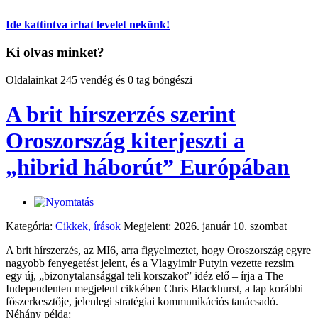
Ide kattintva írhat levelet nekünk!
Ki olvas minket?
Oldalainkat 245 vendég és 0 tag böngészi
A brit hírszerzés szerint
Oroszország kiterjeszti a
„hibrid háborút” Európában
Kategória:
Cikkek, írások
Megjelent: 2026. január 10. szombat
A brit hírszerzés, az MI6, arra figyelmeztet, hogy Oroszország egyre
nagyobb fenyegetést jelent, és a Vlagyimir Putyin vezette rezsim
egy új, „bizonytalansággal teli korszakot” idéz elő – írja a The
Independenten megjelent cikkében Chris Blackhurst, a lap korábbi
főszerkesztője, jelenlegi stratégiai kommunikációs tanácsadó.
Néhány példa: