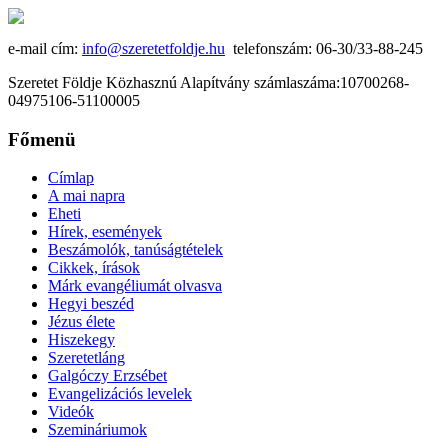
e-mail cím:
info@szeretetfoldje.hu
telefonszám: 06-30/33-88-245
Szeretet Földje Közhasznú Alapítvány számlaszáma:10700268-
04975106-51100005
Főmenü
Címlap
A mai napra
Eheti
Hírek, események
Beszámolók, tanúságtételek
Cikkek, írások
Márk evangéliumát olvasva
Hegyi beszéd
Jézus élete
Hiszekegy
Szeretetláng
Galgóczy Erzsébet
Evangelizációs levelek
Videók
Szemináriumok