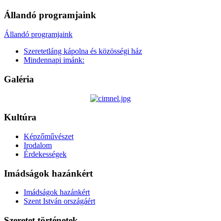
Állandó programjaink
Állandó programjaink
Szeretetláng kápolna és közösségi ház
Mindennapi imánk:
Galéria
Kultúra
Képzőművészet
Irodalom
Érdekességek
Imádságok hazánkért
Imádságok hazánkért
Szent István országáért
Szeretet történetek