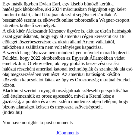
Egy másik ügyben Dylan Earl, egy kisebb bűnöző került a
hatóságok látókörébe, aki 2024 márciusában felgyújtott egy kelet-
londoni raktárt, ahol Ukrajnának szánt segélyeket tároltak. A
beszámoló szerint az elkövetőt online toborozták a Wagner-csoport
köreihez köthető személyek.
A cikk kitér Alekszandr Kirzsnev ügyére is, akit az ukrán hatóságok
azzal gyanúsítanak, hogy egy ál-amerikai cégen keresztül csalt ki
előleget lőszerbeszerzésre az ukrán állami Artem vállalattól,
miközben a szállításra nem volt tényleges kapacitása.
A szerző hangsúlyozza: nem minden ilyen művelet marad leplezett.
Felidézi, hogy 2022 októberében az Egyesült Államokban vádat
emeltek Jurij Orehov ellen, aki egy globális beszerzési csalási
hálózat részeként amerikai katonai technológiák és szankciók alá eső
olaj megszerzésében vett részt. Az amerikai hatóságok később
közvetlen kapcsolatot láttak az ügy és Oroszország ukrajnai érdekei
között.
Blackhurst szerint a nyugati országoknak szélesebb perspektívában
kell értelmezniük az orosz agressziót, mivel a Kreml kész a
gazdaság, a politika és a civil szféra minden szintjén fellépni, hogy
bizonytalanságot keltsen és megossza szövetségeseit.
(index.hu)
You have no rights to post comments
JComments