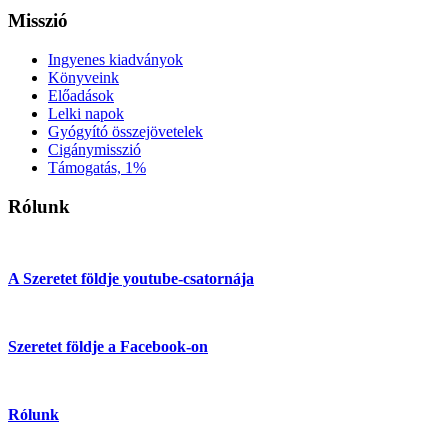
Misszió
Ingyenes kiadványok
Könyveink
Előadások
Lelki napok
Gyógyító összejövetelek
Cigánymisszió
Támogatás, 1%
Rólunk
A Szeretet földje youtube-csatornája
Szeretet földje a Facebook-on
Rólunk