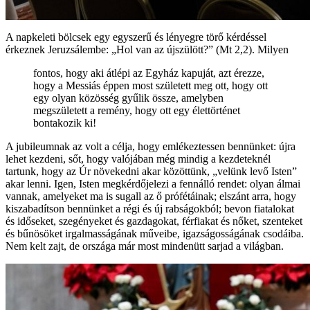
A napkeleti bölcsek egy egyszerű és lényegre törő kérdéssel
érkeznek Jeruzsálembe: „Hol van az újszülött?” (Mt 2,2). Milyen
fontos, hogy aki átlépi az Egyház kapuját, azt érezze,
hogy a Messiás éppen most született meg ott, hogy ott
egy olyan közösség gyűlik össze, amelyben
megszületett a remény, hogy ott egy élettörténet
bontakozik ki!
A jubileumnak az volt a célja, hogy emlékeztessen bennünket: újra
lehet kezdeni, sőt, hogy valójában még mindig a kezdeteknél
tartunk, hogy az Úr növekedni akar közöttünk, „velünk levő Isten”
akar lenni. Igen, Isten megkérdőjelezi a fennálló rendet: olyan álmai
vannak, amelyeket ma is sugall az ő prófétáinak; elszánt arra, hogy
kiszabadítson bennünket a régi és új rabságokból; bevon fiatalokat
és időseket, szegényeket és gazdagokat, férfiakat és nőket, szenteket
és bűnösöket irgalmasságának műveibe, igazságosságának csodáiba.
Nem kelt zajt, de országa már most mindenütt sarjad a világban.