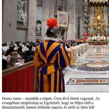
Homo viator – mondták a régiek. Úton lévő életek vagyunk. Az
evangélium megkívánja az Egyháztól, hogy ne féljen ettől a
dinamizmustól, hanem értékelje nagyra, és afelé az Isten felé