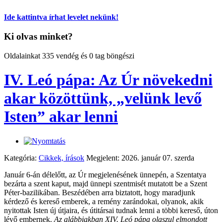
Ide kattintva írhat levelet nekünk!
Ki olvas minket?
Oldalainkat 335 vendég és 0 tag böngészi
IV. Leó pápa: Az Úr növekedni
akar közöttünk, „velünk levő
Isten” akar lenni
Kategória:
Cikkek, írások
Megjelent: 2026. január 07. szerda
Január 6-án délelőtt, az Úr megjelenésének ünnepén, a Szentatya
bezárta a szent kaput, majd ünnepi szentmisét mutatott be a Szent
Péter-bazilikában. Beszédében arra biztatott, hogy maradjunk
kérdező és kereső emberek, a remény zarándokai, olyanok, akik
nyitottak Isten új útjaira, és útitársai tudnak lenni a többi kereső, úton
lévő embernek.
Az alábbiakban XIV. Leó pápa olaszul elmondott