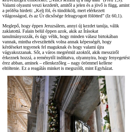
Valami olyasmi veszi kezdetét, amitől a jelen és a jövő is függ, amint
a próféta hirdeti: „Kelj föl, és tündökölj, mert elérkezett
világosságod, és az Úr dicsősége felragyogott fölötted” (Iz 60,1).
Meglepő, hogy éppen Jeruzsálem, annyi új kezdet tanúja, válik
zaklatottá. Falain belül éppen azok, akik az Írásokat
tanulmányozzák, és úgy vélik, hogy minden válasz birtokában
vannak, mintha elveszítették volna annak képességét, hogy
kérdéseket tegyenek fel maguknak és hogy valami újra
vágyakozzanak. Sőt, a város megrémül azoktól, akik messziről
érkeznek hozzá, a reménytől indíttatva, olyannyira, hogy fenyegetést
érez abban, aminek – ellenkezőleg – nagy örömmel kellene
eltöltenie. Ez a reagálás minket is megszólít, mint Egyházat.