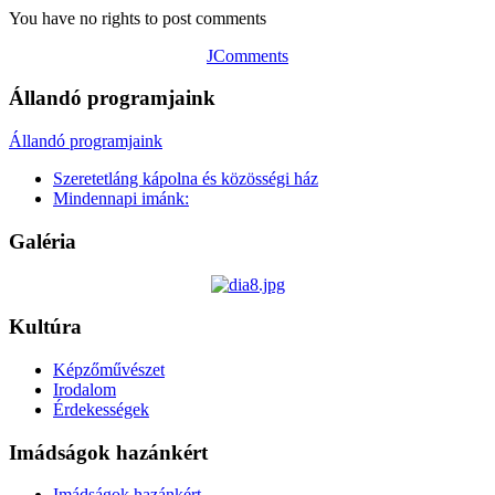
You have no rights to post comments
JComments
Állandó programjaink
Állandó programjaink
Szeretetláng kápolna és közösségi ház
Mindennapi imánk:
Galéria
Kultúra
Képzőművészet
Irodalom
Érdekességek
Imádságok hazánkért
Imádságok hazánkért