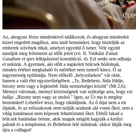
Az, ahogyan Jézus mindenkivel találkozott, és ahogyan mindenkit
közel engedett magához, arra tanít bennünket, hogy tiszteljük az
emberek szívének titkát, amelyet egyedül ő ismer. Vele együtt
tanuljuk meg felismerni az idők jeleit (vö. II. Vatikáni Zsinat:
Gaudium et spes
lelkipásztori konstitúció, 4). Ezt senki sem adhatja
el nekünk. A gyermek, aki előtt a napkeleti bölcsek hódolnak,
minden értéket meghaladó és mértéket nem ismerő kincs. Ő az
ingyenesség epifániája. Nem előkelő „helyszíneken” vár ránk,
hanem a való élet egyszerűségében. „Te, Betlehem, Júda földje,
bizony nem vagy a legkisebb Júda nemzetségei között” (Mt 2,6).
Mennyi városnak, mennyi közösségnek van szüksége arra, hogy ezt
hallja: „Bizony nem vagy az utolsó.” Igen, az Úr ma is meglep
bennünket! Lehetővé teszi, hogy rátaláljunk. Az ő útjai nem a mi
útjaink, és az erőszakosak nem tudják uralmuk alá vonni őket, sem a
világ hatalmasai nem képesek feltartóztatni őket. Ebből fakad a
bölcsek határtalan öröme, akik maguk mögött hagyják a királyi
palotát és a templomot, és Betlehem felé indulnak: ekkor látják meg
újra a csillagot!