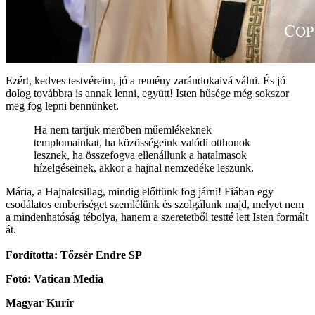
Ezért, kedves testvéreim, jó a remény zarándokaivá válni. És jó
dolog továbbra is annak lenni, együtt! Isten hűsége még sokszor
meg fog lepni bennünket.
Ha nem tartjuk merőben műemlékeknek
templomainkat, ha közösségeink valódi otthonok
lesznek, ha összefogva ellenállunk a hatalmasok
hízelgéseinek, akkor a hajnal nemzedéke leszünk.
Mária, a Hajnalcsillag, mindig előttünk fog járni! Fiában egy
csodálatos emberiséget szemlélünk és szolgálunk majd, melyet nem
a mindenhatóság tébolya, hanem a szeretetből testté lett Isten formált
át.
Fordította: Tőzsér Endre SP
Fotó: Vatican Media
Magyar Kurír