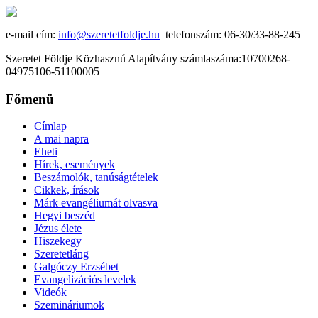
e-mail cím:
info@szeretetfoldje.hu
telefonszám: 06-30/33-88-245
Szeretet Földje Közhasznú Alapítvány számlaszáma:10700268-
04975106-51100005
Főmenü
Címlap
A mai napra
Eheti
Hírek, események
Beszámolók, tanúságtételek
Cikkek, írások
Márk evangéliumát olvasva
Hegyi beszéd
Jézus élete
Hiszekegy
Szeretetláng
Galgóczy Erzsébet
Evangelizációs levelek
Videók
Szemináriumok