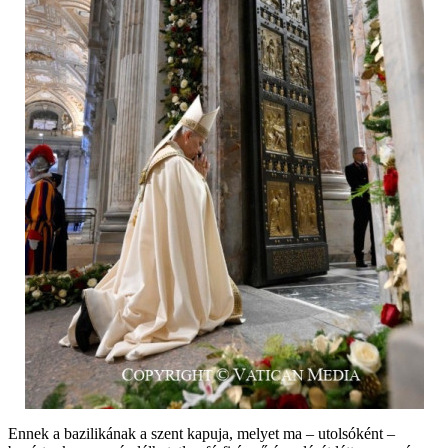
Ennek a bazilikának a szent kapuja, melyet ma – utolsóként –