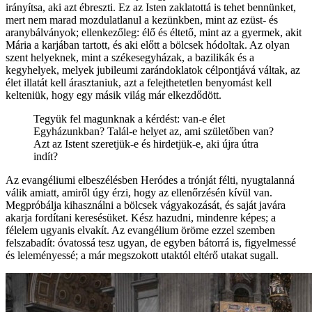
irányítsa, aki azt ébreszti. Ez az Isten zaklatottá is tehet bennünket,
mert nem marad mozdulatlanul a kezünkben, mint az ezüst- és
aranybálványok; ellenkezőleg: élő és éltető, mint az a gyermek, akit
Mária a karjában tartott, és aki előtt a bölcsek hódoltak. Az olyan
szent helyeknek, mint a székesegyházak, a bazilikák és a
kegyhelyek, melyek jubileumi zarándoklatok célpontjává váltak, az
élet illatát kell árasztaniuk, azt a felejthetetlen benyomást kell
kelteniük, hogy egy másik világ már elkezdődött.
Tegyük fel magunknak a kérdést: van-e élet
Egyházunkban? Talál-e helyet az, ami születőben van?
Azt az Istent szeretjük-e és hirdetjük-e, aki újra útra
indít?
Az evangéliumi elbeszélésben Heródes a trónját félti, nyugtalanná
válik amiatt, amiről úgy érzi, hogy az ellenőrzésén kívül van.
Megpróbálja kihasználni a bölcsek vágyakozását, és saját javára
akarja fordítani keresésüket. Kész hazudni, mindenre képes; a
félelem ugyanis elvakít. Az evangélium öröme ezzel szemben
felszabadít: óvatossá tesz ugyan, de egyben bátorrá is, figyelmessé
és leleményessé; a már megszokott utaktól eltérő utakat sugall.