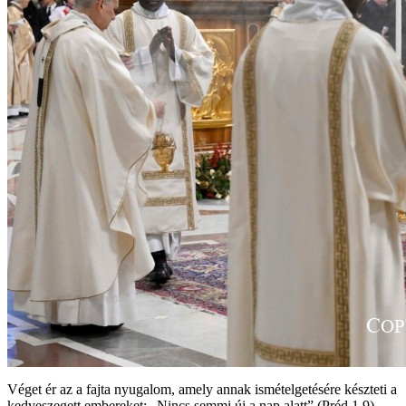
Véget ér az a fajta nyugalom, amely annak ismételgetésére készteti a
kedveszegett embereket: „Nincs semmi új a nap alatt” (Préd 1,9).