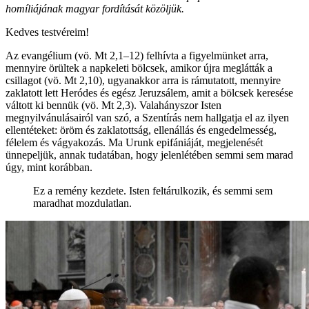
homíliájának magyar fordítását közöljük.
Kedves testvéreim!
Az evangélium (vö. Mt 2,1–12) felhívta a figyelmünket arra,
mennyire örültek a napkeleti bölcsek, amikor újra meglátták a
csillagot (vö. Mt 2,10), ugyanakkor arra is rámutatott, mennyire
zaklatott lett Heródes és egész Jeruzsálem, amit a bölcsek keresése
váltott ki bennük (vö. Mt 2,3). Valahányszor Isten
megnyilvánulásairól van szó, a Szentírás nem hallgatja el az ilyen
ellentéteket: öröm és zaklatottság, ellenállás és engedelmesség,
félelem és vágyakozás. Ma Urunk epifániáját, megjelenését
ünnepeljük, annak tudatában, hogy jelenlétében semmi sem marad
úgy, mint korábban.
Ez a remény kezdete. Isten feltárulkozik, és semmi sem
maradhat mozdulatlan.