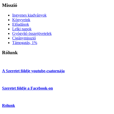
Misszió
Ingyenes kiadványok
Könyveink
Előadások
Lelki napok
Gyógyító összejövetelek
Cigánymisszió
Támogatás, 1%
Rólunk
A Szeretet földje youtube-csatornája
Szeretet földje a Facebook-on
Rólunk