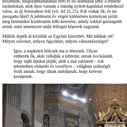
bezártunk, megszámlálhatatlan férfi és nő áramlását látta: a remény
zarándokait, akik úton vannak a mindig nyitott kapukkal rendelkező
város, az új Jeruzsálem felé (vö. Jel 21,25). Kik voltak ők, és mi
mozgatta őket? A jubileumi év végén különösen komolyan szólít
meg bennünket kortársaink lelki keresése, amely sokkal gazdagabb
annál, mint amennyire talán felfogni képesek vagyunk.
Milliók lépték át közülük az Egyház küszöbét. Mit találtak ott?
Milyen szíveket, milyen figyelmet, milyen válaszkészséget?
Igen, a napkeleti bölcsek ma is léteznek. Olyan
emberek ők, akik vállalják a kihívást, annak kockázatát,
hogy saját útjukat járják; akik a mai zaklatott – sok
tekintetben elutasító és veszélyes – világban szükségét
érzik annak, hogy útnak induljanak, hogy keresni
kezdjenek.