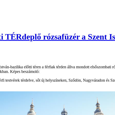
i TÉRdeplő rózsafüzér a Szent Is
ván-bazilika előtti téren a férfiak térden állva mondott elsőszombati r
ádokban. Képes beszámoló:
 testvérek térdelve, sőt új helyszíneken, Sződön, Nagyváradon és Sze