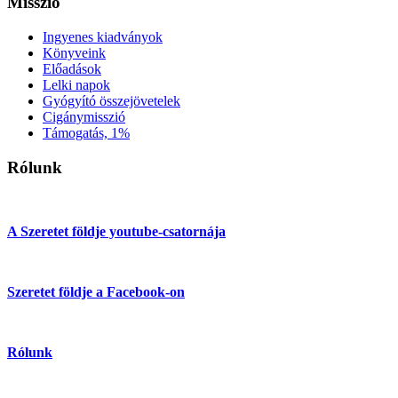
Misszió
Ingyenes kiadványok
Könyveink
Előadások
Lelki napok
Gyógyító összejövetelek
Cigánymisszió
Támogatás, 1%
Rólunk
A Szeretet földje youtube-csatornája
Szeretet földje a Facebook-on
Rólunk