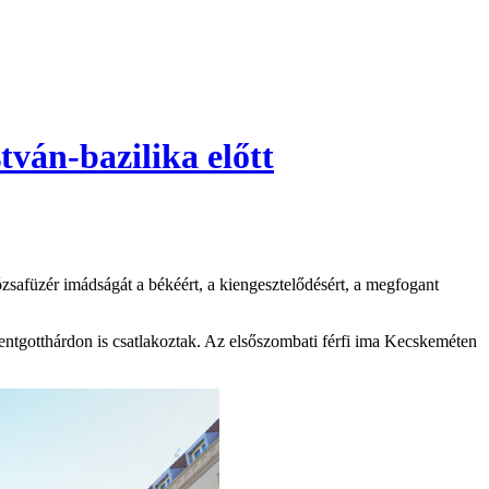
tván-bazilika előtt
ózsafüzér imádságát a békéért, a kiengesztelődésért, a megfogant
ntgotthárdon is csatlakoztak. Az elsőszombati férfi ima Kecskeméten