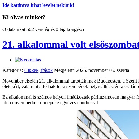
Ide kattintva írhat levelet nekünk!
Ki olvas minket?
Oldalainkat 562 vendég és 0 tag böngészi
21. alkalommal volt elsőszombat
Kategória:
Cikkek, írások
Megjelent: 2025. november 05. szerda
November elsején 21. alkalommal tartották meg Budapesten, a Szent Ist
életekért, valamint a férfiak lelki szerepének helyreállításáért a csal
Ez alkalommal is számos helyen imádkoztak párhuzamosan magyar férfi
idén novemberben ünnepelte egyéves elindulását.