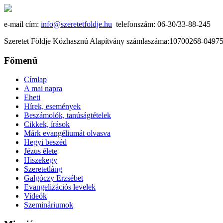
e-mail cím:
info@szeretetfoldje.hu
telefonszám: 06-30/33-88-245
Szeretet Földje Közhasznú Alapítvány számlaszáma:10700268-049
Főmenü
Címlap
A mai napra
Eheti
Hírek, események
Beszámolók, tanúságtételek
Cikkek, írások
Márk evangéliumát olvasva
Hegyi beszéd
Jézus élete
Hiszekegy
Szeretetláng
Galgóczy Erzsébet
Evangelizációs levelek
Videók
Szemináriumok