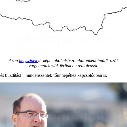
Azon
helyszínek
térképe, ahol elsőszombatonként imádkozzák
vagy imádkozták férfiak a szentolvasót.
t és buzdítást – mindenszentek főünnepéhez kapcsolódóan is.