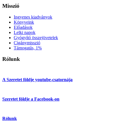
Misszió
Ingyenes kiadványok
Könyveink
Előadások
Lelki napok
Gyógyító összejövetelek
Cigánymisszió
Támogatás, 1%
Rólunk
A Szeretet földje youtube-csatornája
Szeretet földje a Facebook-on
Rólunk