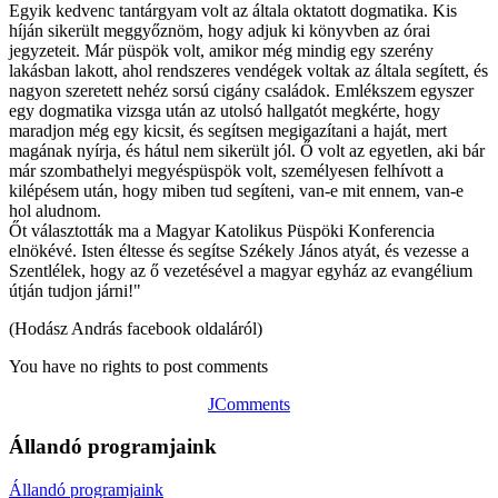
Egyik kedvenc tantárgyam volt az általa oktatott dogmatika. Kis
híján sikerült meggyőznöm, hogy adjuk ki könyvben az órai
jegyzeteit. Már püspök volt, amikor még mindig egy szerény
lakásban lakott, ahol rendszeres vendégek voltak az általa segített, és
nagyon szeretett nehéz sorsú cigány családok. Emlékszem egyszer
egy dogmatika vizsga után az utolsó hallgatót megkérte, hogy
maradjon még egy kicsit, és segítsen megigazítani a haját, mert
magának nyírja, és hátul nem sikerült jól. Ő volt az egyetlen, aki bár
már szombathelyi megyéspüspök volt, személyesen felhívott a
kilépésem után, hogy miben tud segíteni, van-e mit ennem, van-e
hol aludnom.
Őt választották ma a Magyar Katolikus Püspöki Konferencia
elnökévé. Isten éltesse és segítse Székely János atyát, és vezesse a
Szentlélek, hogy az ő vezetésével a magyar egyház az evangélium
útján tudjon járni!"
(Hodász András facebook oldaláról)
You have no rights to post comments
JComments
Állandó programjaink
Állandó programjaink