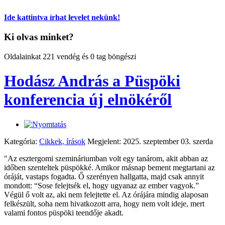
Ide kattintva írhat levelet nekünk!
Ki olvas minket?
Oldalainkat 221 vendég és 0 tag böngészi
Hodász András a Püspöki
konferencia új elnökéről
Kategória:
Cikkek, írások
Megjelent: 2025. szeptember 03. szerda
"Az esztergomi szemináriumban volt egy tanárom, akit abban az
időben szenteltek püspökké. Amikor másnap bement megtartani az
óráját, vastaps fogadta. Ő szerényen hallgatta, majd csak annyit
mondott: “Sose felejtsék el, hogy ugyanaz az ember vagyok.”
Végül ő volt az, aki nem felejtette el. Az órájára mindig alaposan
felkészült, soha nem hivatkozott arra, hogy nem volt ideje, mert
valami fontos püspöki teendője akadt.