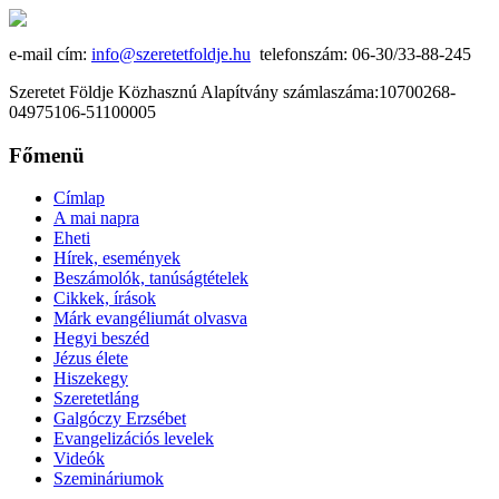
e-mail cím:
info@szeretetfoldje.hu
telefonszám: 06-30/33-88-245
Szeretet Földje Közhasznú Alapítvány számlaszáma:10700268-
04975106-51100005
Főmenü
Címlap
A mai napra
Eheti
Hírek, események
Beszámolók, tanúságtételek
Cikkek, írások
Márk evangéliumát olvasva
Hegyi beszéd
Jézus élete
Hiszekegy
Szeretetláng
Galgóczy Erzsébet
Evangelizációs levelek
Videók
Szemináriumok