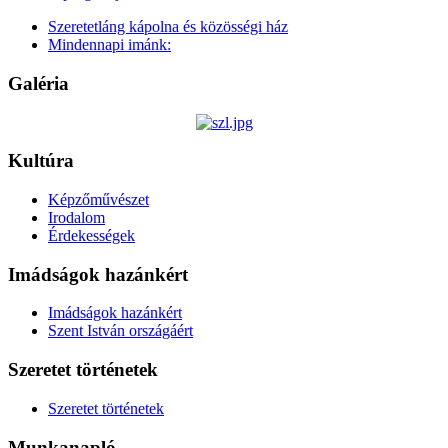
Szeretetláng kápolna és közösségi ház
Mindennapi imánk:
Galéria
Kultúra
Képzőművészet
Irodalom
Érdekességek
Imádságok hazánkért
Imádságok hazánkért
Szent István országáért
Szeretet történetek
Szeretet történetek
Munkanapló