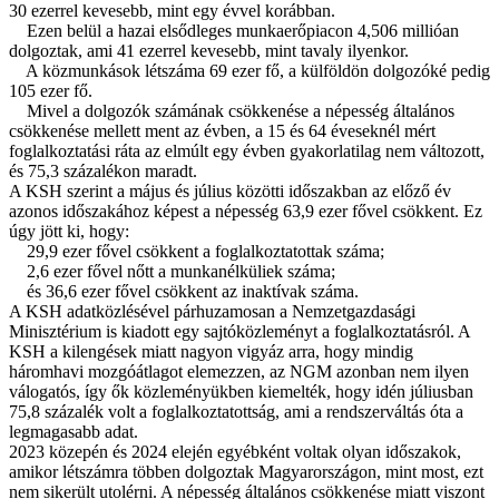
30 ezerrel kevesebb, mint egy évvel korábban.
Ezen belül a hazai elsődleges munkaerőpiacon 4,506 millióan
dolgoztak, ami 41 ezerrel kevesebb, mint tavaly ilyenkor.
A közmunkások létszáma 69 ezer fő, a külföldön dolgozóké pedig
105 ezer fő.
Mivel a dolgozók számának csökkenése a népesség általános
csökkenése mellett ment az évben, a 15 és 64 éveseknél mért
foglalkoztatási ráta az elmúlt egy évben gyakorlatilag nem változott,
és 75,3 százalékon maradt.
A KSH szerint a május és július közötti időszakban az előző év
azonos időszakához képest a népesség 63,9 ezer fővel csökkent. Ez
úgy jött ki, hogy:
29,9 ezer fővel csökkent a foglalkoztatottak száma;
2,6 ezer fővel nőtt a munkanélküliek száma;
és 36,6 ezer fővel csökkent az inaktívak száma.
A KSH adatközlésével párhuzamosan a Nemzetgazdasági
Minisztérium is kiadott egy sajtóközleményt a foglalkoztatásról. A
KSH a kilengések miatt nagyon vigyáz arra, hogy mindig
háromhavi mozgóátlagot elemezzen, az NGM azonban nem ilyen
válogatós, így ők közleményükben kiemelték, hogy idén júliusban
75,8 százalék volt a foglalkoztatottság, ami a rendszerváltás óta a
legmagasabb adat.
2023 közepén és 2024 elején egyébként voltak olyan időszakok,
amikor létszámra többen dolgoztak Magyarországon, mint most, ezt
nem sikerült utolérni. A népesség általános csökkenése miatt viszont