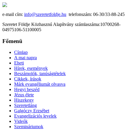
e-mail cím:
info@szeretetfoldje.hu
telefonszám: 06-30/33-88-245
Szeretet Földje Közhasznú Alapítvány számlaszáma:10700268-
04975106-51100005
Főmenü
Címlap
A mai napra
Eheti
Hírek, események
Beszámolók, tanúságtételek
Cikkek, írások
Márk evangéliumát olvasva
Hegyi beszéd
Jézus élete
Hiszekegy
Szeretetláng
Galgóczy Erzsébet
Evangelizációs levelek
Videók
Szemináriumok