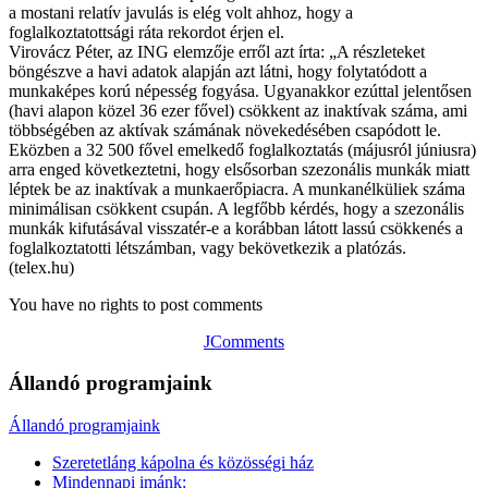
a mostani relatív javulás is elég volt ahhoz, hogy a
foglalkoztatottsági ráta rekordot érjen el.
Virovácz Péter, az ING elemzője erről azt írta: „A részleteket
böngészve a havi adatok alapján azt látni, hogy folytatódott a
munkaképes korú népesség fogyása. Ugyanakkor ezúttal jelentősen
(havi alapon közel 36 ezer fővel) csökkent az inaktívak száma, ami
többségében az aktívak számának növekedésében csapódott le.
Eközben a 32 500 fővel emelkedő foglalkoztatás (májusról júniusra)
arra enged következtetni, hogy elsősorban szezonális munkák miatt
léptek be az inaktívak a munkaerőpiacra. A munkanélküliek száma
minimálisan csökkent csupán. A legfőbb kérdés, hogy a szezonális
munkák kifutásával visszatér-e a korábban látott lassú csökkenés a
foglalkoztatotti létszámban, vagy bekövetkezik a platózás.
(telex.hu)
You have no rights to post comments
JComments
Állandó programjaink
Állandó programjaink
Szeretetláng kápolna és közösségi ház
Mindennapi imánk: