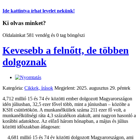
Ide kattintva írhat levelet nekünk!
Ki olvas minket?
Oldalainkat 581 vendég és 0 tag böngészi
Kevesebb a felnőtt, de többen
dolgoznak
Kategória:
Cikkek, írások
Megjelent: 2025. augusztus 29. péntek
4,712 millió 15 és 74 év közötti ember dolgozott Magyarországon
idén júliusban, 32,5 ezer fővel több, mint a júniusban – közölte a
KSH csütörtökön. A munkanélküliek száma 211 ezer fő volt, a
munkanélküliségi ráta 4,3 százalékon alakult, ami nagyon hasonló a
korábbi adatokhoz. Az előző három hónapban, a május és július
közötti időszakban átlagosan:
4,681 millió 15 és 74 év közötti dolgozott Magyarországon, ami