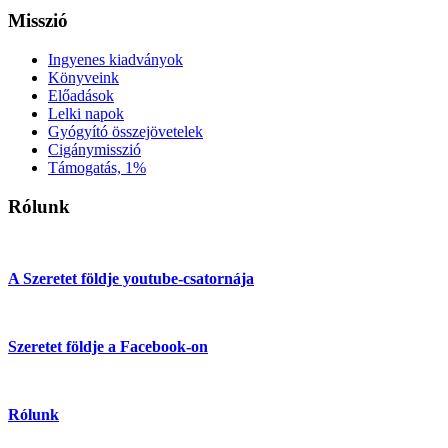
Misszió
Ingyenes kiadványok
Könyveink
Előadások
Lelki napok
Gyógyító összejövetelek
Cigánymisszió
Támogatás, 1%
Rólunk
A Szeretet földje youtube-csatornája
Szeretet földje a Facebook-on
Rólunk