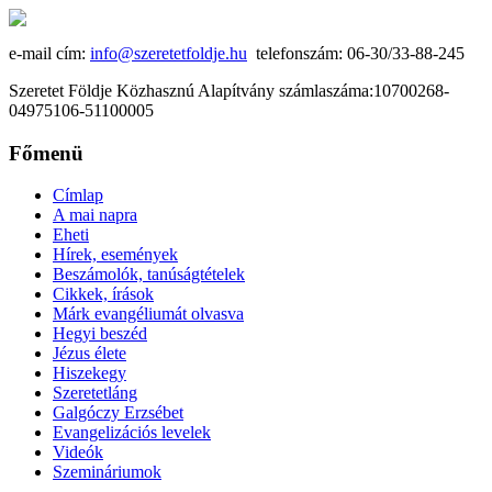
e-mail cím:
info@szeretetfoldje.hu
telefonszám: 06-30/33-88-245
Szeretet Földje Közhasznú Alapítvány számlaszáma:10700268-
04975106-51100005
Főmenü
Címlap
A mai napra
Eheti
Hírek, események
Beszámolók, tanúságtételek
Cikkek, írások
Márk evangéliumát olvasva
Hegyi beszéd
Jézus élete
Hiszekegy
Szeretetláng
Galgóczy Erzsébet
Evangelizációs levelek
Videók
Szemináriumok