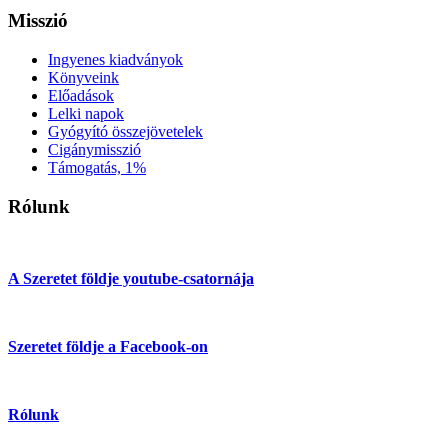
Misszió
Ingyenes kiadványok
Könyveink
Előadások
Lelki napok
Gyógyító összejövetelek
Cigánymisszió
Támogatás, 1%
Rólunk
A Szeretet földje youtube-csatornája
Szeretet földje a Facebook-on
Rólunk