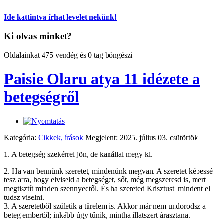
Ide kattintva írhat levelet nekünk!
Ki olvas minket?
Oldalainkat 475 vendég és 0 tag böngészi
Paisie Olaru atya 11 idézete a
betegségről
Kategória:
Cikkek, írások
Megjelent: 2025. július 03. csütörtök
1. A betegség szekérrel jön, de kanállal megy ki.
2. Ha van bennünk szeretet, mindenünk megvan. A szeretet képessé
tesz arra, hogy elviseld a betegséget, sőt, még megszeresd is, mert
megtisztít minden szennyedtől. És ha szereted Krisztust, mindent el
tudsz viselni.
3. A szeretetből születik a türelem is. Akkor már nem undorodsz a
beteg embertől; inkább úgy tűnik, mintha illatszert árasztana.