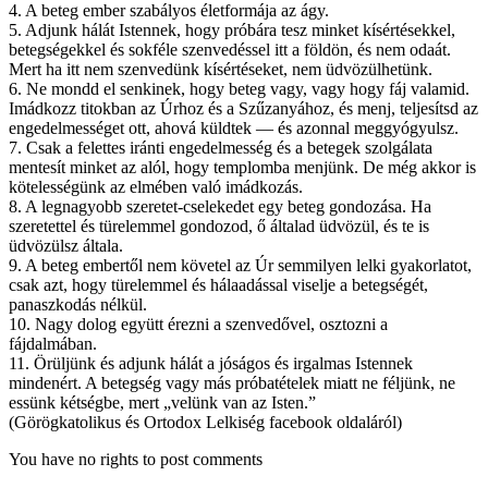
4. A beteg ember szabályos életformája az ágy.
5. Adjunk hálát Istennek, hogy próbára tesz minket kísértésekkel,
betegségekkel és sokféle szenvedéssel itt a földön, és nem odaát.
Mert ha itt nem szenvedünk kísértéseket, nem üdvözülhetünk.
6. Ne mondd el senkinek, hogy beteg vagy, vagy hogy fáj valamid.
Imádkozz titokban az Úrhoz és a Szűzanyához, és menj, teljesítsd az
engedelmességet ott, ahová küldtek — és azonnal meggyógyulsz.
7. Csak a felettes iránti engedelmesség és a betegek szolgálata
mentesít minket az alól, hogy templomba menjünk. De még akkor is
kötelességünk az elmében való imádkozás.
8. A legnagyobb szeretet-cselekedet egy beteg gondozása. Ha
szeretettel és türelemmel gondozod, ő általad üdvözül, és te is
üdvözülsz általa.
9. A beteg embertől nem követel az Úr semmilyen lelki gyakorlatot,
csak azt, hogy türelemmel és hálaadással viselje a betegségét,
panaszkodás nélkül.
10. Nagy dolog együtt érezni a szenvedővel, osztozni a
fájdalmában.
11. Örüljünk és adjunk hálát a jóságos és irgalmas Istennek
mindenért. A betegség vagy más próbatételek miatt ne féljünk, ne
essünk kétségbe, mert „velünk van az Isten.”
(Görögkatolikus és Ortodox Lelkiség facebook oldaláról)
You have no rights to post comments