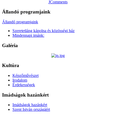
JComments
Állandó programjaink
Állandó programjaink
Szeretetláng kápolna és közösségi ház
Mindennapi imánk:
Galéria
Kultúra
Képzőművészet
Irodalom
Érdekességek
Imádságok hazánkért
Imádságok hazánkért
Szent István országáért