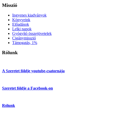
Misszió
Ingyenes kiadványok
Könyveink
Előadások
Lelki napok
Gyógyító összejövetelek
Cigánymisszió
Támogatás, 1%
Rólunk
A Szeretet földje youtube-csatornája
Szeretet földje a Facebook-on
Rólunk