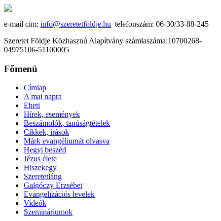
e-mail cím:
info@szeretetfoldje.hu
telefonszám: 06-30/33-88-245
Szeretet Földje Közhasznú Alapítvány számlaszáma:10700268-
04975106-51100005
Főmenü
Címlap
A mai napra
Eheti
Hírek, események
Beszámolók, tanúságtételek
Cikkek, írások
Márk evangéliumát olvasva
Hegyi beszéd
Jézus élete
Hiszekegy
Szeretetláng
Galgóczy Erzsébet
Evangelizációs levelek
Videók
Szemináriumok