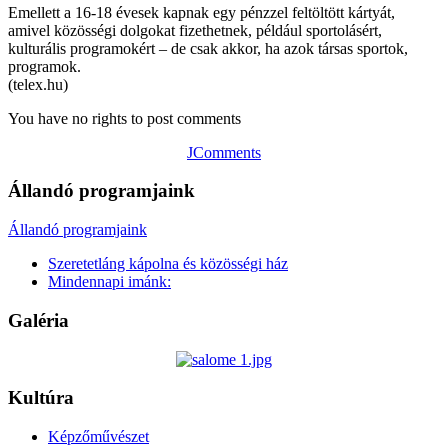
Emellett a 16-18 évesek kapnak egy pénzzel feltöltött kártyát,
amivel közösségi dolgokat fizethetnek, például sportolásért,
kulturális programokért – de csak akkor, ha azok társas sportok,
programok.
(telex.hu)
You have no rights to post comments
JComments
Állandó programjaink
Állandó programjaink
Szeretetláng kápolna és közösségi ház
Mindennapi imánk:
Galéria
Kultúra
Képzőművészet