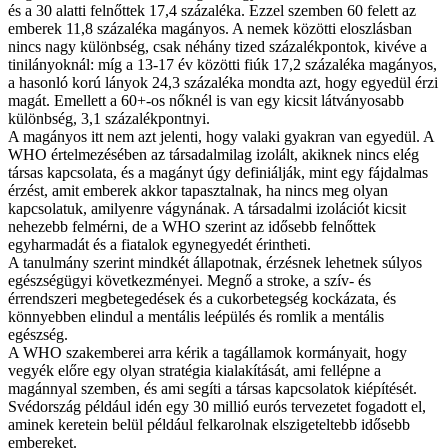
és a 30 alatti felnőttek 17,4 százaléka. Ezzel szemben 60 felett az
emberek 11,8 százaléka magányos. A nemek közötti eloszlásban
nincs nagy különbség, csak néhány tized százalékpontok, kivéve a
tinilányoknál: míg a 13-17 év közötti fiúk 17,2 százaléka magányos,
a hasonló korú lányok 24,3 százaléka mondta azt, hogy egyedül érzi
magát. Emellett a 60+-os nőknél is van egy kicsit látványosabb
különbség, 3,1 százalékpontnyi.
A magányos itt nem azt jelenti, hogy valaki gyakran van egyedül. A
WHO értelmezésében az társadalmilag izolált, akiknek nincs elég
társas kapcsolata, és a magányt úgy definiálják, mint egy fájdalmas
érzést, amit emberek akkor tapasztalnak, ha nincs meg olyan
kapcsolatuk, amilyenre vágynának. A társadalmi izolációt kicsit
nehezebb felmérni, de a WHO szerint az idősebb felnőttek
egyharmadát és a fiatalok egynegyedét érintheti.
A tanulmány szerint mindkét állapotnak, érzésnek lehetnek súlyos
egészségügyi következményei. Megnő a stroke, a szív- és
érrendszeri megbetegedések és a cukorbetegség kockázata, és
könnyebben elindul a mentális leépülés és romlik a mentális
egészség.
A WHO szakemberei arra kérik a tagállamok kormányait, hogy
vegyék előre egy olyan stratégia kialakítását, ami fellépne a
magánnyal szemben, és ami segíti a társas kapcsolatok kiépítését.
Svédország például idén egy 30 millió eurós tervezetet fogadott el,
aminek keretein belül például felkarolnak elszigeteltebb idősebb
embereket.