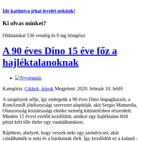
Ide kattintva írhat levelet nekünk!
Ki olvas minket?
Oldalainkat 536 vendég és 0 tag böngészi
A 90 éves Dino 15 éve főz a
hajléktalanoknak
Kategória:
Cikkek, írások
Megjelent: 2020. február 10. hétfő
A szegények séfje, így emlegetik a 90 éves Dino Impagliazzót, a
RomAmoR jótékonysági szervezet alapítóját, akit Sergio Mattarella,
Olaszország köztársasági elnöke nemrég kitüntetésben részesített.
Minden 15 évvel ezelőtt kezdődött, amikor egy hajléktalan férfi
pénzt kért tőle ételre egy vasútállomáson.
Rájöttem, ahelyett, hogy veszek neki egy szendvicset, akár
csinálhatnék is neki és a barátainak ételt. Így kezdődött ez a kaland -