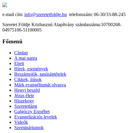
e-mail cím:
info@szeretetfoldje.hu
telefonszám: 06-30/33-88-245
Szeretet Földje Közhasznú Alapítvány számlaszáma:10700268-
04975106-51100005
Főmenü
Címlap
A mai napra
Eheti
Hírek, események
Beszámolók, tanúságtételek
Cikkek, írások
Márk evangéliumát olvasva
Hegyi beszéd
Jézus élete
Hiszekegy
Szeretetláng
Galgóczy Erzsébet
Evangelizációs levelek
Videók
Szemináriumok