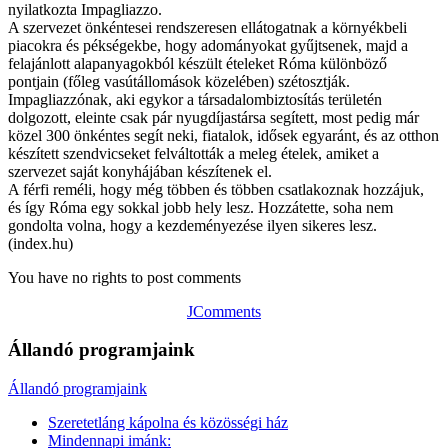
nyilatkozta Impagliazzo.
A szervezet önkéntesei rendszeresen ellátogatnak a környékbeli
piacokra és pékségekbe, hogy adományokat gyűjtsenek, majd a
felajánlott alapanyagokból készült ételeket Róma különböző
pontjain (főleg vasútállomások közelében) szétosztják.
Impagliazzónak, aki egykor a társadalombiztosítás területén
dolgozott, eleinte csak pár nyugdíjastársa segített, most pedig már
közel 300 önkéntes segít neki, fiatalok, idősek egyaránt, és az otthon
készített szendvicseket felváltották a meleg ételek, amiket a
szervezet saját konyhájában készítenek el.
A férfi reméli, hogy még többen és többen csatlakoznak hozzájuk,
és így Róma egy sokkal jobb hely lesz. Hozzátette, soha nem
gondolta volna, hogy a kezdeményezése ilyen sikeres lesz.
(index.hu)
You have no rights to post comments
JComments
Állandó programjaink
Állandó programjaink
Szeretetláng kápolna és közösségi ház
Mindennapi imánk: