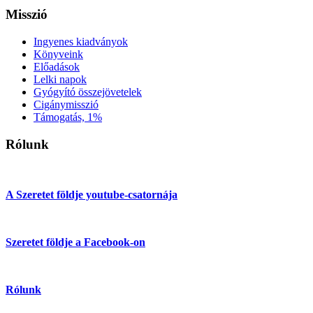
Misszió
Ingyenes kiadványok
Könyveink
Előadások
Lelki napok
Gyógyító összejövetelek
Cigánymisszió
Támogatás, 1%
Rólunk
A Szeretet földje youtube-csatornája
Szeretet földje a Facebook-on
Rólunk