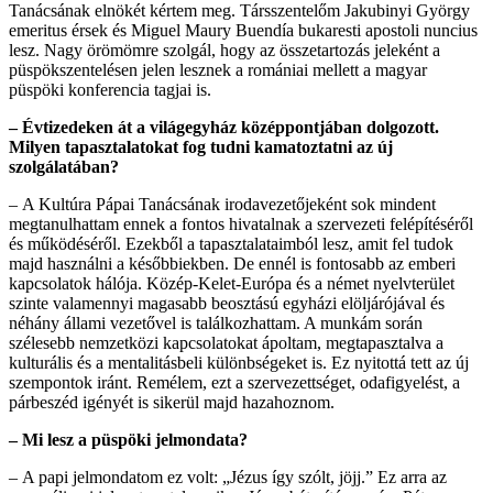
Tanácsának elnökét kértem meg. Társszentelőm Jakubinyi György
emeritus érsek és Miguel Maury Buendía bukaresti apostoli nuncius
lesz. Nagy örömömre szolgál, hogy az összetartozás jeleként a
püspökszentelésen jelen lesznek a romániai mellett a magyar
püspöki konferencia tagjai is.
– Évtizedeken át a világegyház középpontjában dolgozott.
Milyen tapasztalatokat fog tudni kamatoztatni az új
szolgálatában?
–
A Kultúra Pápai Tanácsának irodavezetőjeként sok mindent
megtanulhattam ennek a fontos hivatalnak a szervezeti felépítéséről
és működéséről. Ezekből a tapasztalataimból lesz, amit fel tudok
majd használni a későbbiekben. De ennél is fontosabb az emberi
kapcsolatok hálója. Közép-Kelet-Európa és a német nyelvterület
szinte valamennyi magasabb beosztású egyházi elöljárójával és
néhány állami vezetővel is találkozhattam. A munkám során
szélesebb nemzetközi kapcsolatokat ápoltam, megtapasztalva a
kulturális és a mentalitásbeli különbségeket is. Ez nyitottá tett az új
szempontok iránt. Remélem, ezt a szervezettséget, odafigyelést, a
párbeszéd igényét is sikerül majd hazahoznom.
– Mi lesz a püspöki jelmondata?
–
A papi jelmondatom ez volt: „Jézus így szólt, jöjj.” Ez arra az