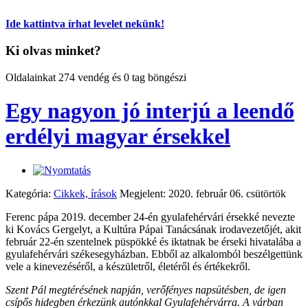
Ide kattintva írhat levelet nekünk!
Ki olvas minket?
Oldalainkat 274 vendég és 0 tag böngészi
Egy nagyon jó interjú a leendő
erdélyi magyar érsekkel
Kategória:
Cikkek, írások
Megjelent: 2020. február 06. csütörtök
Ferenc pápa 2019. december 24-én gyulafehérvári érsekké nevezte
ki Kovács Gergelyt, a Kultúra Pápai Tanácsának irodavezetőjét, akit
február 22-én szentelnek püspökké és iktatnak be érseki hivatalába a
gyulafehérvári székesegyházban. Ebből az alkalomból beszélgettünk
vele a kinevezéséről, a készületről, életéről és értékekről.
Szent Pál megtérésének napján, verőfényes napsütésben, de igen
csípős hidegben érkezünk autónkkal Gyulafehérvárra. A várban