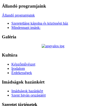
Állandó programjaink
Állandó programjaink
Szeretetláng kápolna és közösségi ház
Mindennapi imánk:
Galéria
Kultúra
Képzőművészet
Irodalom
Érdekességek
Imádságok hazánkért
Imádságok hazánkért
Szent István országáért
Szeretet történetek