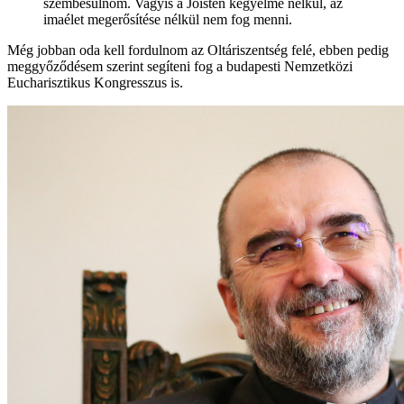
szembesülnöm. Vagyis a Jóisten kegyelme nélkül, az
imaélet megerősítése nélkül nem fog menni.
Még jobban oda kell fordulnom az Oltáriszentség felé, ebben pedig
meggyőződésem szerint segíteni fog a budapesti Nemzetközi
Eucharisztikus Kongresszus is.