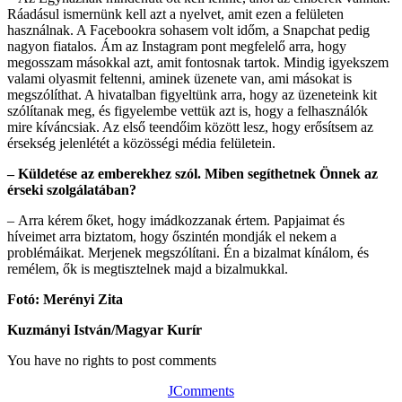
Ráadásul ismernünk kell azt a nyelvet, amit ezen a felületen
használnak. A Facebookra sohasem volt időm, a Snapchat pedig
nagyon fiatalos. Ám az Instagram pont megfelelő arra, hogy
megosszam másokkal azt, amit fontosnak tartok. Mindig igyekszem
valami olyasmit feltenni, aminek üzenete van, ami másokat is
megszólíthat. A hivatalban figyeltünk arra, hogy az üzeneteink kit
szólítanak meg, és figyelembe vettük azt is, hogy a felhasználók
mire kíváncsiak. Az első teendőim között lesz, hogy erősítsem az
érsekség jelenlétét a közösségi média felületein.
– Küldetése az emberekhez szól. Miben segíthetnek Önnek az
érseki szolgálatában?
–
Arra kérem őket, hogy imádkozzanak értem. Papjaimat és
híveimet arra biztatom, hogy őszintén mondják el nekem a
problémáikat. Merjenek megszólítani. Én a bizalmat kínálom, és
remélem, ők is megtisztelnek majd a bizalmukkal.
Fotó: Merényi Zita
Kuzmányi István/Magyar Kurír
You have no rights to post comments
JComments