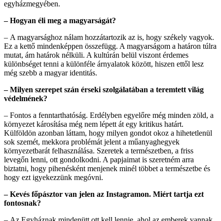
egyházmegyében.
– Hogyan éli meg a magyarságát?
– A magyarsághoz nálam hozzátartozik az is, hogy székely vagyok.
Ez a kettő mindenképpen összefügg. A magyarságom a határon túlra
mutat, ám határok nélküli. A kultúrán belül viszont érdemes
különbséget tenni a különféle árnyalatok között, hiszen ettől lesz
még szebb a magyar identitás.
– Milyen szerepet szán érseki szolgálatában a teremtett világ
védelmének?
– Fontos a fenntarthatóság. Erdélyben egyelőre még minden zöld, a
környezet károsítása még nem lépett át egy kritikus határt.
Külföldön azonban láttam, hogy milyen gondot okoz a hihetetlenül
sok szemét, mekkora problémát jelent a műanyaghegyek
környezetbarát felhasználása. Szeretek a természetben, a friss
levegőn lenni, ott gondolkodni. A papjaimat is szeretném arra
biztatni, hogy pihenésként menjenek minél többet a természetbe és
hogy ezt igyekezzünk megóvni.
– Kevés főpásztor van jelen az Instagramon. Miért tartja ezt
fontosnak?
–
Az Egyháznak mindenütt ott kell lennie, ahol az emberek vannak.