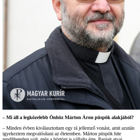
– Mi áll a legközelebb Önhöz Márton Áron püspök alakjából?
– Minden évben kiválasztottam egy rá jellemző vonást, amit azután
igyekeztem megvalósítani az életemben. Márton püspök hite
rendíthetetlen volt, még a börtönt is vállalta érte. Papjait atyai