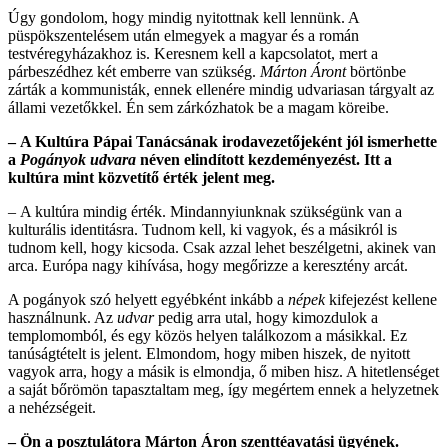
Úgy gondolom, hogy mindig nyitottnak kell lennünk. A
püspökszentelésem után elmegyek a magyar és a román
testvéregyházakhoz is. Keresnem kell a kapcsolatot, mert a
párbeszédhez két emberre van szükség.
Márton Áront
börtönbe
zárták a kommunisták, ennek ellenére mindig udvariasan tárgyalt az
állami vezetőkkel. Én sem zárkózhatok be a magam köreibe.
– A Kultúra Pápai Tanácsának irodavezetőjeként jól ismerhette
a
Pogányok udvara
néven elindított kezdeményezést. Itt a
kultúra mint közvetítő érték jelent meg.
– A kultúra mindig érték. Mindannyiunknak szükségünk van a
kulturális identitásra. Tudnom kell, ki vagyok, és a másikról is
tudnom kell, hogy kicsoda. Csak azzal lehet beszélgetni, akinek van
arca. Európa nagy kihívása, hogy megőrizze a keresztény arcát.
A pogányok szó helyett egyébként inkább a
népek
kifejezést kellene
használnunk. Az
udvar
pedig arra utal, hogy kimozdulok a
templomomból, és egy közös helyen találkozom a másikkal. Ez
tanúságtételt is jelent. Elmondom, hogy miben hiszek, de nyitott
vagyok arra, hogy a másik is elmondja, ő miben hisz. A hitetlenséget
a saját bőrömön tapasztaltam meg, így megértem ennek a helyzetnek
a nehézségeit.
– Ön a posztulátora Márton Áron szenttéavatási ügyének.