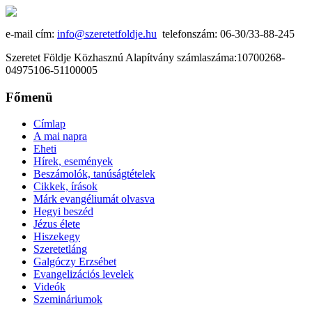
e-mail cím:
info@szeretetfoldje.hu
telefonszám: 06-30/33-88-245
Szeretet Földje Közhasznú Alapítvány számlaszáma:10700268-
04975106-51100005
Főmenü
Címlap
A mai napra
Eheti
Hírek, események
Beszámolók, tanúságtételek
Cikkek, írások
Márk evangéliumát olvasva
Hegyi beszéd
Jézus élete
Hiszekegy
Szeretetláng
Galgóczy Erzsébet
Evangelizációs levelek
Videók
Szemináriumok