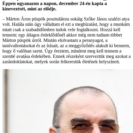
Éppen ugyanazon a napon, december 24-én kapta a
kinevezését, mint az elődje.
–
Márton Áron püspök posztulátora sokáig Szőke János szalézi atya
volt. Halála után úgy vállaltam el ezt a megbízatást, hogy a munkám
miatt csak a szabadidőmben tudok vele foglalkozni. Hozzá kell
tennem: egy átlagos érdeklődőnél akkor még nem tudtam többet
Márton püspök úrról. Miután elolvastam a peranyagot, a
tanúvallomásokat és az írásait, az a meggyőződés alakult ki bennem,
hogy ő valóban szent. Úgy éreztem, mindent meg kell tennem a
szentté avatása érdekében. Ennek részeként szerveztük meg azokat a
zarándoklatokat, melyek során felkerestük életének helyszíneit.