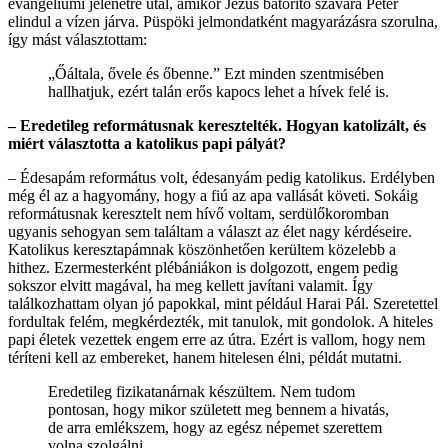
evangéliumi jelenetre utal, amikor Jézus bátorító szavára Péter
elindul a vízen járva. Püspöki jelmondatként magyarázásra szorulna,
így mást választottam:
„Őáltala, ővele és őbenne.” Ezt minden szentmisében
hallhatjuk, ezért talán erős kapocs lehet a hívek felé is.
– Eredetileg reformátusnak keresztelték. Hogyan katolizált, és
miért választotta a katolikus papi pályát?
–
Édesapám református volt, édesanyám pedig katolikus. Erdélyben
még él az a hagyomány, hogy a fiú az apa vallását követi. Sokáig
reformátusnak keresztelt nem hívő voltam, serdülőkoromban
ugyanis sehogyan sem találtam a választ az élet nagy kérdéseire.
Katolikus keresztapámnak köszönhetően kerültem közelebb a
hithez. Ezermesterként plébániákon is dolgozott, engem pedig
sokszor elvitt magával, ha meg kellett javítani valamit. Így
találkozhattam olyan jó papokkal, mint például Harai Pál. Szeretettel
fordultak felém, megkérdezték, mit tanulok, mit gondolok. A hiteles
papi életek vezettek engem erre az útra. Ezért is vallom, hogy nem
téríteni kell az embereket, hanem hitelesen élni, példát mutatni.
Eredetileg fizikatanárnak készültem. Nem tudom
pontosan, hogy mikor született meg bennem a hivatás,
de arra emlékszem, hogy az egész népemet szerettem
volna szolgálni.