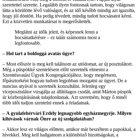
szeretettel szerette. Legalább ilyen fontosnak tartom, hogy világosan
látta a körülötte lévő valóságot, és az idő később mindig azt igazolta,
hogy jól döntött. Ha pedig tévedett, mindig tudott bocsánatot kérni.
Ezt a közvetlen munkatársai is megerősítették.
Meglátni az idők jeleit, és képesnek lenni a
bocsánatkérésre – ez talán számomra most a
legfontosabb.
– Hol tart a boldoggá avatás ügye?
– Most először is meg kell találnom az utódomat, az új posztulátort.
Még a püspökké szentelésem előtt szeretnék elmenni a
Szenttéavatási Ügyek Kongregációjához, hogy megértsem,
főpásztorként hogyan tudom legjobban mozgatni az ügyet. De a
nuncius atyával is szeretnék konzultálni. Jelenleg egy
viceposztulátor vizsgálja az állítólagos csodát, amit Márton püspök
úr közbenjárásának tulajdonítanak. Azt szeretném, hogy ő minél
több időt tudjon szentelni ennek a feladatnak.
– A gyulafehérvári Erdély legnagyobb egyházmegyéje. Milyen
kihívások várnak Önre az új szolgálatában?
– Akkor lesz ez világos előttem, amikor már beszéltem a papokkal, a
hívekkel. Meg kell hallgatnom a különböző bizottságokat, a