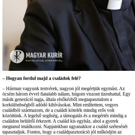
– Hogyan fordul majd a családok felé?
– Hárman vagyunk testvérek, nagyon jól megértjük egymást. Az
öcsém három évvel fiatalabb nálam, húgom viszont tizenhattal. Egy
másik generáció tagja, általa elsőkézből megtapasztalom a
korkülönbségből adódó kihívásokat. Mint említettem, vegyes
családból származom, de a családi kötelék mindig erős volt
közöttünk. A legelső segítség, a támogatás és a megértés mindig a
családon belülről érkezett. A család kis egyház, ahol a gyerek
megtanul imádkozni. Napjainkban ugyanakkor a család szétesését
tapasztaljuk. Fontos, hogy a családpasztoráció jól működjön az