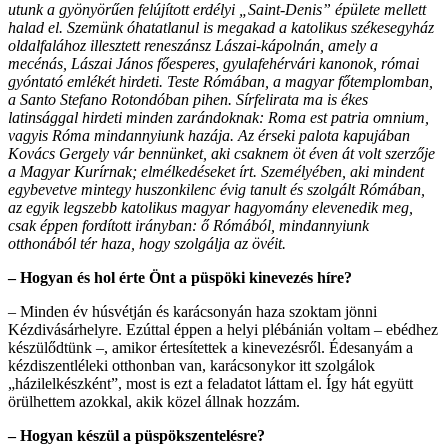
utunk a gyönyörűen felújított erdélyi „Saint-Denis” épülete mellett
halad el. Szemünk óhatatlanul is megakad a katolikus székesegyház
oldalfalához illesztett reneszánsz Lászai-kápolnán, amely a
mecénás, Lászai János főesperes, gyulafehérvári kanonok, római
gyóntató emlékét hirdeti. Teste Rómában, a magyar főtemplomban,
a Santo Stefano Rotondóban pihen. Sírfelirata ma is ékes
latinsággal hirdeti minden zarándoknak: Roma est patria omnium,
vagyis Róma mindannyiunk hazája. Az érseki palota kapujában
Kovács Gergely vár bennünket, aki csaknem öt éven át volt szerzője
a Magyar Kurírnak; elmélkedéseket írt. Személyében, aki mindent
egybevetve mintegy huszonkilenc évig tanult és szolgált Rómában,
az egyik legszebb katolikus magyar hagyomány elevenedik meg,
csak éppen fordított irányban: ő Rómából, mindannyiunk
otthonából tér haza, hogy szolgálja az övéit.
– Hogyan és hol érte Önt a püspöki kinevezés híre?
– Minden év húsvétján és karácsonyán haza szoktam jönni
Kézdivásárhelyre. Ezúttal éppen a helyi plébánián voltam – ebédhez
készülődtünk –, amikor értesítettek a kinevezésről. Édesanyám a
kézdiszentléleki otthonban van, karácsonykor itt szolgálok
„házilelkészként”, most is ezt a feladatot láttam el. Így hát együtt
örülhettem azokkal, akik közel állnak hozzám.
– Hogyan készül a püspökszentelésre?