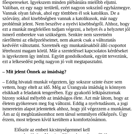
főespereseket. Igyekszem minden plébániára mielőbb eljutni.
Valóban, ez egy nagy területű, ezért nagyon sokszínű egyházmegye.
Vannak olyan falvak, ahol egy tömbben él sok katolikus. De a
szórvány, ahol kisebbségben vannak a katolikusok, már nagy
problémát jelent. Nem beszélve a nyelvi kisebbségről. Ahhoz, hogy
ezt a munkát megfelelően tudjam végezni, a helyet és a helyzetet jól
ismerő emberekre van szükségem. Senkire nem szeretném
ráerőltetni az elképzeléseimet, nem akarok csak a változtatás
kedvéért változtatni. Szeretnék egy munkatársakból álló csoportot
létrehozni magam körül. Már a szenteléssel kapcsolatos kérdéseket
is igyekeztem így intézni. Együtt gondolkodunk, együtt tervezünk,
ezt a lelkesedést pedig nagyon jó volt megtapasztalni.
– Mit jelent Önnek az imádság?
– Eddig hivatali munkát végeztem, így sokszor szinte észre sem
vettem, hogy eltelt az idő. Még az Úrangyala imádság is könnyen
elsikkadt a feladatok tengerében. Egy gyakorló lelkipásztornak
bizony sokkal mélyebb az imádságos élete. Azt már látom, hogy az
életem gyökeresen meg fog változni. Eddig a nyelvtudásom, a jogi
ismereteim alapot jelentettek ahhoz, hogy jól végezzem a munkámat.
Ám az új megbízatásomhoz nem társul semmilyen előképzés. Úgy
érzem, most teljesen kívül kerültem a komfortzónámon.
Először az emberi kicsinységemmel kell