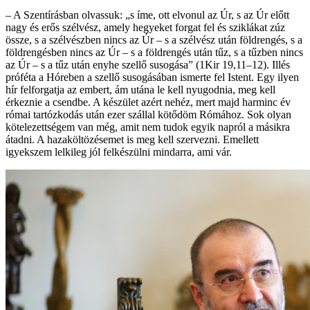
– A Szentírásban olvassuk: „s íme, ott elvonul az Úr, s az Úr előtt
nagy és erős szélvész, amely hegyeket forgat fel és sziklákat zúz
össze, s a szélvészben nincs az Úr – s a szélvész után földrengés, s a
földrengésben nincs az Úr – s a földrengés után tűz, s a tűzben nincs
az Úr – s a tűz után enyhe szellő susogása” (1Kir 19,11–12). Illés
próféta a Hóreben a szellő susogásában ismerte fel Istent. Egy ilyen
hír felforgatja az embert, ám utána le kell nyugodnia, meg kell
érkeznie a csendbe. A készület azért nehéz, mert majd harminc év
római tartózkodás után ezer szállal kötődöm Rómához. Sok olyan
kötelezettségem van még, amit nem tudok egyik napról a másikra
átadni. A hazaköltözésemet is meg kell szervezni. Emellett
igyekszem lelkileg jól felkészülni mindarra, ami vár.