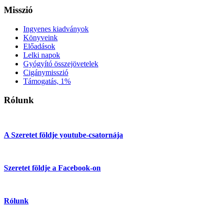
Misszió
Ingyenes kiadványok
Könyveink
Előadások
Lelki napok
Gyógyító összejövetelek
Cigánymisszió
Támogatás, 1%
Rólunk
A Szeretet földje youtube-csatornája
Szeretet földje a Facebook-on
Rólunk