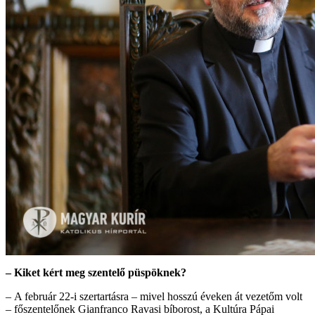
– Kiket kért meg szentelő püspöknek?
–
A február 22-i szertartásra – mivel hosszú éveken át vezetőm volt
– főszentelőnek Gianfranco Ravasi bíborost, a Kultúra Pápai