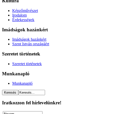
Kultúra
Képzőművészet
Irodalom
Érdekességek
Imádságok hazánkért
Imádságok hazánkért
Szent István országáért
Szeretet történetek
Szeretet történetek
Munkanapló
Munkanapló
Iratkozzon fel hírlevelünkre!