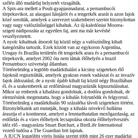
szélén álló madárfaj helyzetét vizsgálták.
A Spix-ara mellett a Pouli-gyapjasmadarat, a pernambucói
törpekuvikot, az alaogasi liánjárót és a tengerkék ararát is azon fajok
közé sorolták, amelyek a szervezet szakemberei szerint bizonyítottan
vagy nagy valószínűséggel kihaltak. Az új-kaledóniai Moorea-
szigeti nádiposzáta az egyetlen faj, ami ma már kevésbé
veszélyeztetett.
A nyolc kihaltnak átsorolt faj közül négy a valószínűleg kihalt
kategóriába tartozik. Ezek között van az egykoron Argentína,
Urugay és Brazília területén élt tengerkék arara és a pernambucói
törpekuvik, amelyet 2002 óta nem láttak élőhelyén a brazil
Pernambuco szövetségi államban.
Történelmileg a legtöbb madárkihalást a kicsiny szigeteken élő
fajoknál regisztrálták, amelyek gyakran esnek vadászat és az invazív
fajok áldozatául, de a nyolc újabb kihalt faj közül négy Brazíliában
él, és a szakemberek az erdőirtással magyarázták kipusztulásukat.
Mikor az emberek a kihalásra gondolnak, a dodóra gondolnak, de
elemzésünk megmutatta, hogy a kihalás folytatódik és felgyorsul.
Történelmileg a madárkihalás 90 százaléka távoli szigeteken történt.
Bizonyítékaink azt mutatják, hogy a kihalás növekvő hulláma
árasztja el a kontinenst, amelyet a fenntarthatatlan mezőgazdaság, az
erdőirtás és a vizes élőhelyek lecsapolása okozta élőhelyelvesztés
idéz elő - magyarázta Stuart Butchart, a BirdLife International
vezető tudósa a The Guardian brit lapnak.
A IUCN legutóbbi vörös listája szerint több mint 26 ezer madárfaj