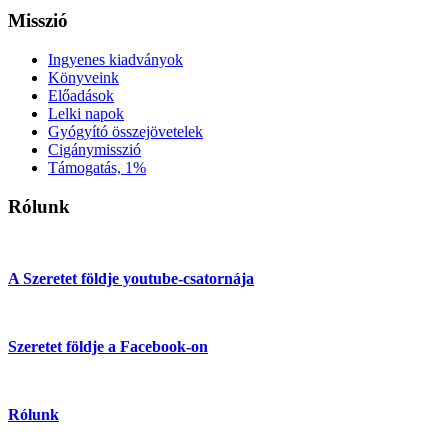
Misszió
Ingyenes kiadványok
Könyveink
Előadások
Lelki napok
Gyógyító összejövetelek
Cigánymisszió
Támogatás, 1%
Rólunk
A Szeretet földje youtube-csatornája
Szeretet földje a Facebook-on
Rólunk