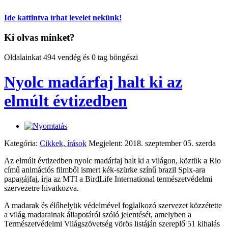
Ide kattintva írhat levelet nekünk!
Ki olvas minket?
Oldalainkat 494 vendég és 0 tag böngészi
Nyolc madárfaj halt ki az
elmúlt évtizedben
Kategória:
Cikkek, írások
Megjelent: 2018. szeptember 05. szerda
Az elmúlt évtizedben nyolc madárfaj halt ki a világon, köztük a Rio
című animációs filmből ismert kék-szürke színű brazil Spix-ara
papagájfaj, írja az MTI a BirdLife International természetvédelmi
szervezetre hivatkozva.
A madarak és élőhelyük védelmével foglalkozó szervezet közzétette
a világ madarainak állapotáról szóló jelentését, amelyben a
Természetvédelmi Világszövetség vörös listáján szereplő 51 kihalás