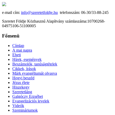
e-mail cím:
info@szeretetfoldje.hu
telefonszám: 06-30/33-88-245
Szeretet Földje Közhasznú Alapítvány számlaszáma:10700268-
04975106-51100005
Főmenü
Címlap
A mai napra
Eheti
Hírek, események
Beszámolók, tanúságtételek
Cikkek, írások
Márk evangéliumát olvasva
Hegyi beszéd
Jézus élete
Hiszekegy
Szeretetláng
Galgóczy Erzsébet
Evangelizációs levelek
Videók
Szemináriumok