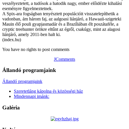
veszélyeztetett, a tudósok a hatodik nagy, ember előidézte kihalási
eseményre figyelmeztetnek.
A Spix-ara fogságban tenyésztett populációit visszatelepíthetik a
vadonban, ám három faj, az aalgoasi liánjáró, a Hawaaii-szigeteki
Mauin élő pouli gyapjasmadár és a Brazíliában élt poszátaféle, a
cryptic treehunter örökre eltűnt az égről, csakúgy, mint az alagosi
liánjáró, amely 2011-ben halt ki.
(index.hu)
You have no rights to post comments
JComments
Állandó programjaink
Állandó programjaink
Szeretetláng kápolna és közösségi ház
Mindennapi imánk:
Galéria