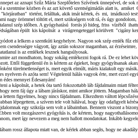
ünnepet az aznapi Szűz Mária Szeplőtelen Szívének ünnepével, de sok má
kból a szentmise közben és az azt követő szentségimádás alatt is, amike
 ''körjáratban'' történt, felálltak, akik imát kértek, és mi, imádkozó
mi nagy örömmel töltött el, mert szükségem volt rá, és úgy gondolom, 
talanul szép időben. A gyógyhatású forrás jó hideg, friss vízéből ihat
mszédságában épült kis kápolnát a virágrengeteggel körülvett "c
gyódott a lelkem a szentkúti kegyhelyre. Nagyon sok szép emlék fűz e
lkem csendességre vágyott, így aztán sokszor magamban, az érzéseimre,
hatatlanul is az emlékek lesznek hangsúlyosak.
amire azt mondhatom, hogy sokáig emlékezni fogok rá. De ez lehet köv
tt. Ettől függetlenül én is kértem az égieket, hogy gyógyítsanak akara
ként türelmetlenséget is, mert egyik elmúlt, máris kialakult egy másik.
bes nyelvem és azóta sem! Végtelenül hálás vagyok érte, mert ezzel eg
z én édes mennyei Édesanyám!
ni a kápolnát, a hetek óta tartó fokozottabb láb fájdalmaim miatt félte
 hogy nem fáj úgy a lábam járáskor, mint amikor jöttem. Magamban hálá
rra lettem figyelmes, hogy nincs fájdalmam. Elkezdtem váltott lépcsőzé
abban lépegettem, a szívem tele volt hálával, hogy így odafigyelt kér
 fájdalomnak egy szikrája sem volt a lábaimban. Bennem viszont a bizo
 Ebben volt mozgászervi gyógyítás is, de kértem, hogy nagyothallásomon 
allanom, mert így nevezem a meg nem hallott mondatokat. Inkább kegyel
lábam rossz állapota miatt van, de kérlek abban segíts, hogy ne akadál