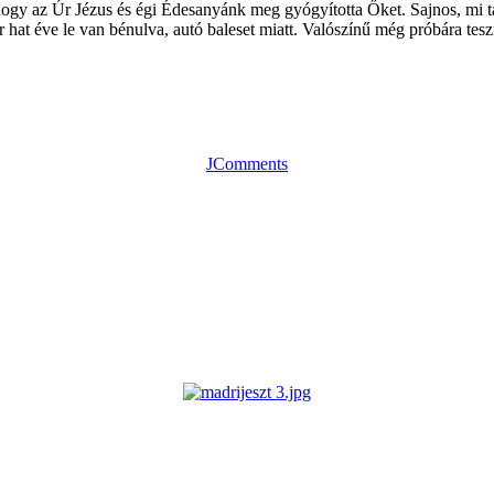
gy az Úr Jézus és égi Édesanyánk meg gyógyította Őket. Sajnos, mi távo
at éve le van bénulva, autó baleset miatt. Valószínű még próbára tesz
JComments