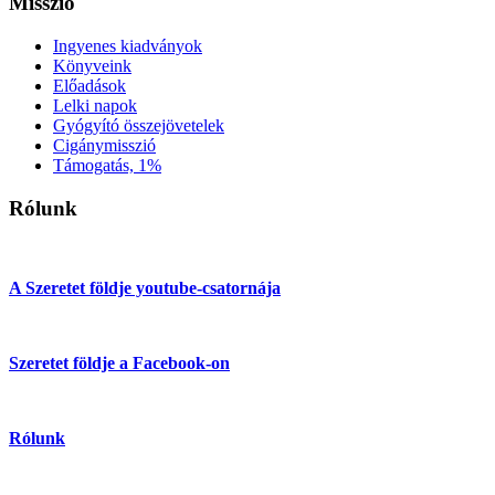
Misszió
Ingyenes kiadványok
Könyveink
Előadások
Lelki napok
Gyógyító összejövetelek
Cigánymisszió
Támogatás, 1%
Rólunk
A Szeretet földje youtube-csatornája
Szeretet földje a Facebook-on
Rólunk