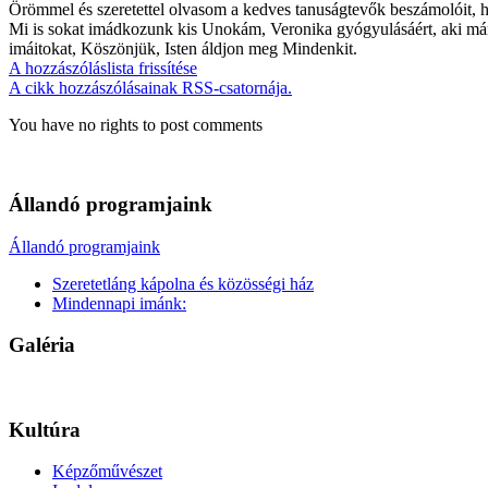
Örömmel és szeretettel olvasom a kedves tanuságtevők beszámolóit, ho
Mi is sokat imádkozunk kis Unokám, Veronika gyógyulásáért, aki már h
imáitokat, Köszönjük, Isten áldjon meg Mindenkit.
A hozzászóláslista frissítése
A cikk hozzászólásainak RSS-csatornája.
You have no rights to post comments
Állandó programjaink
Állandó programjaink
Szeretetláng kápolna és közösségi ház
Mindennapi imánk:
Galéria
Kultúra
Képzőművészet