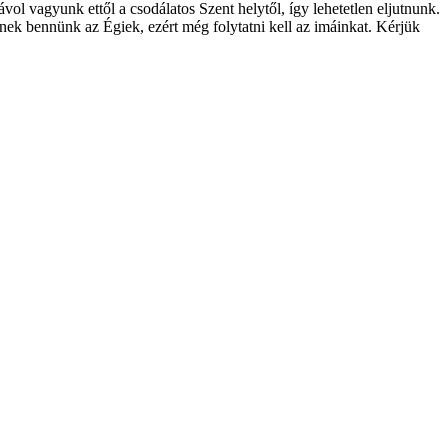
l vagyunk ettől a csodálatos Szent helytől, így lehetetlen eljutnunk.
nek bennünk az Égiek, ezért még folytatni kell az imáinkat. Kérjük