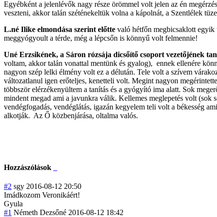
Egyébként a jelenlévők nagy része örömmel volt jelen az én megérzése
veszteni, akkor talán széténekeltük volna a kápolnát, a Szentlélek tüz
L.né Ilike elmondása szerint előtte
való hétfőn megbicsaklott egyik t
meggyógyoult a térde, még a lépcsőn is könnyű volt felmennie!
Uné Erzsikének, a Sáron rózsája dicsőítő csoport vezetőjének tan
voltam, akkor talán vonattal mentünk és gyalog), ennek ellenére könn
nagyon szép lelki élmény volt ez a délután. Tele volt a szívem vára
változatlanul igen erőteljes, kenetteli volt. Megint nagyon megérintet
többször elérzékenyültem a tanítás és a gyógyító ima alatt. Sok meger
mindent megad ami a javunkra válik. Kellemes meglepetés volt (sok s
vendégfogadás, vendéglátás, igazán kegyelem teli volt a békesség am
alkotják. Az Ő közbenjárása, oltalma valós.
Hozzászólások
#2
sgy
2016-08-12 20:50
Imádkozom Veronikáért!
Gyula
#1
Németh Dezsőné
2016-08-12 18:42