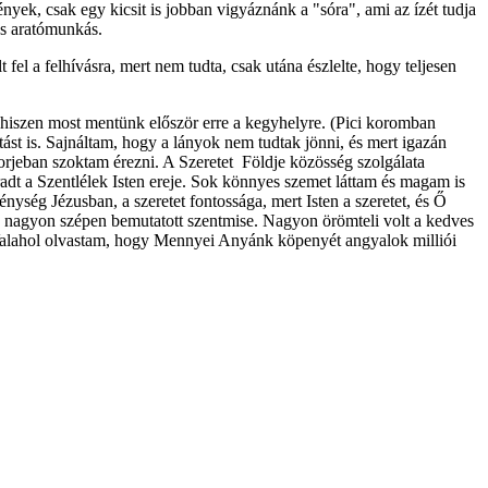
yek, csak egy kicsit is jobban vigyáznánk a "sóra", ami az ízét tudja
kes aratómunkás.
el a felhívásra, mert nem tudta, csak utána észlelte, hogy teljesen
 hiszen most mentünk először erre a kegyhelyre. (Pici koromban
ást is. Sajnáltam, hogy a lányok nem tudtak jönni, és mert igazán
orjeban szoktam érezni. A Szeretet Földje közösség szolgálata
áradt a Szentlélek Isten ereje. Sok könnyes szemet láttam és magam is
nység Jézusban, a szeretet fontossága, mert Isten a szeretet, és Ő
i, nagyon szépen bemutatott szentmise. Nagyon örömteli volt a kedves
. Valahol olvastam, hogy Mennyei Anyánk köpenyét angyalok milliói