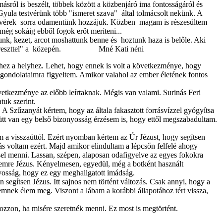
sról is beszélt, többek között a közbenjáró ima fontosságáról és
t Gyula testvérünk több "ismeret szava" által tolmácsolt nekünk. A
 testvérek sorra odamentünk hozzájuk. Közben magam is részesültem
még sokáig ebből fogok erőt meríteni...
tunk, kezet, arcot moshattunk benne és hoztunk haza is belőle. Aki
igány kereszttel" a közepén. Mné Kati néni
hhez a helyhez. Lehet, hogy ennek is volt a következménye, hogy
 gondolataimra figyeltem. Amikor valahol az ember életének fontos
etkezménye az előbb leírtaknak. Mégis van valami. Surinás Feri
tuk szerint.
 A Szűzanyát kértem, hogy az általa fakasztott forrásvízzel gyógyítsa
yütt van egy belső bizonyosság érzésem is, hogy ettől megszabadultam.
m a visszaúttól. Ezért nyomban kértem az Úr Jézust, hogy segítsen
s voltam ezért. Majd amikor elindultam a lépcsőn felfelé ahogy
ssel menni. Lassan, szépen, alaposan odafigyelve az egyes fokokra
ésemre Jézus. Kényelmesen, egyedül, még a botként használt
nyosság, hogy ez egy meghallgatott imádság.
segítsen Jézus. Itt sajnos nem történt változás. Csak annyi, hogy a
emnek élem meg. Viszont a lábam a korábbi állapotához tért vissza,
yozzon, ha misére szeretnék menni. Ez most is megtörtént.