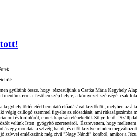
tott!
éntek
telről:
nen gyűltünk össze, hogy részesüljünk a Csatka Mária Kegyhely Alapítv
l mentünk erre a festőien szép helyre, a környezet szépségét csak fok
egyhely történetért bemutató előadásával kezdődött, melyben az általa 
i végig csillogó szemmel figyelte az elősadását, ami ritkaságszámba m
anoni évfordulóról, ennek kapcsán elénekeltük Sillye Jenő ''Szállj da
özölt velünk Isten gyógyító szeretetéről. Észrevettem, hogy mellettem
tanítás egy mondata a szívéig hatolt, és ettől kezdve minden megváltozot
ak jó szívvel emlékszünk még civil "Nagy Nándi" korából, amikor a Jézu