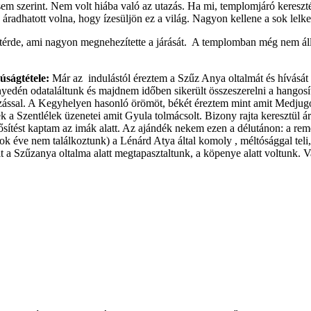
m szerint. Nem volt hiába való az utazás. Ha mi, templomjáró keresztén
e áradhatott volna, hogy ízesüljön ez a világ. Nagyon kellene a sok lel
érde, ami nagyon megnehezítette a járását. A templomban még nem állt f
úságtétele:
Már az indulástól éreztem a Szűz Anya oltalmát és hívását
yedén odataláltunk és majdnem időben sikerült összeszerelni a hangosít
kozással. A Kegyhelyen hasonló örömöt, békét éreztem mint amit Medjug
tek a Szentlélek üzenetei amit Gyula tolmácsolt. Bizony rajta keresztül 
ősítést kaptam az imák alatt. Az ajándék nekem ezen a délutánon: a remé
ok éve nem találkoztunk) a Lénárd Atya által komoly , méltósággal tel
it a Szűzanya oltalma alatt megtapasztaltunk, a köpenye alatt voltunk