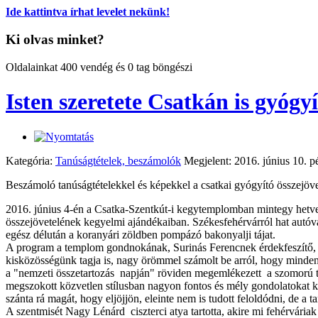
Ide kattintva írhat levelet nekünk!
Ki olvas minket?
Oldalainkat 400 vendég és 0 tag böngészi
Isten szeretete Csatkán is gyógyí
Kategória:
Tanúságtételek, beszámolók
Megjelent: 2016. június 10. p
Beszámoló tanúságtételekkel és képekkel a csatkai gyógyító összejöve
2016. június 4-én a Csatka-Szentkút-i kegytemplomban mintegy hetve
összejövetelének kegyelmi ajándékaiban. Székesfehérvárról hat autóva
egész délután a koranyári zöldben pompázó bakonyalji tájat.
A program a templom gondnokának, Surinás Ferencnek érdekfeszítő, a k
kisközösségünk tagja is, nagy örömmel számolt be arról, hogy mindenk
a "nemzeti összetartozás napján" röviden megemlékezett a szomorú tri
megszokott közvetlen stílusban nagyon fontos és mély gondolatokat k
szánta rá magát, hogy eljöjjön, eleinte nem is tudott feloldódni, de a 
A szentmisét Nagy Lénárd ciszterci atya tartotta, akire mi fehérvári