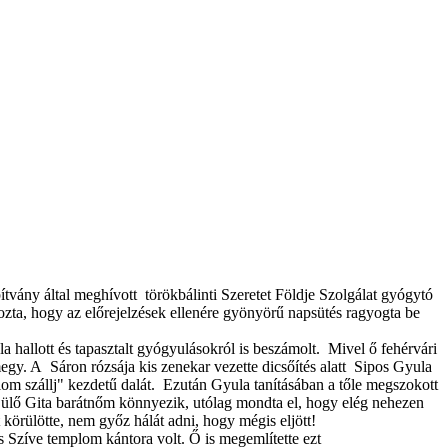
ány által meghívott törökbálinti Szeretet Földje Szolgálat gyógytó
ozta, hogy az előrejelzések ellenére gyönyörű napsütés ragyogta be
hallott és tapasztalt gyógyulásokról is beszámolt. Mivel ő fehérvári
egy. A Sáron rózsája kis zenekar vezette dicsőítés alatt Sipos Gyula
lom szállj" kezdetű dalát. Ezután Gyula tanításában a tőle megszokott
 ülő Gita barátnőm könnyezik, utólag mondta el, hogy elég nehezen
t körülötte, nem győz hálát adni, hogy mégis eljött!
s Szíve templom kántora volt. Ő is megemlítette ezt