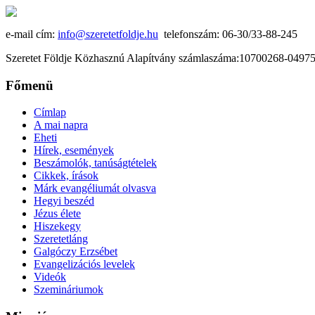
e-mail cím:
info@szeretetfoldje.hu
telefonszám: 06-30/33-88-245
Szeretet Földje Közhasznú Alapítvány számlaszáma:10700268-049
Főmenü
Címlap
A mai napra
Eheti
Hírek, események
Beszámolók, tanúságtételek
Cikkek, írások
Márk evangéliumát olvasva
Hegyi beszéd
Jézus élete
Hiszekegy
Szeretetláng
Galgóczy Erzsébet
Evangelizációs levelek
Videók
Szemináriumok