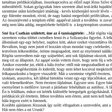
tartalmas prédikációjában, összekapcsolva az előző napi Jézus Szíve 
mibenlétéről. Sokan gyógyultak Isten szeretete által testi-lelki bajai
szentmise utáni közbenjáró imádság - kevés közbenjáró tesvér lévén –
egy fülembe mondott, rövid, de nagy hatású megerősító próféciában, a
Az össszejövetel a templom előtti agapéval zárult a továbbra is zavar
még nem látta addig, megnézhette belülről is a kegytemplom szo
Sné Ica Csatkán született, íme az ő tanúságtétele:
...Már régóta vá
szerettem volna többet csendben lenni és a Szűzanyára figyelni. A le
állomásait egy-egy helyhez, naphoz köti, akkor ezeket viszontlátva ó
Bevallom, hogy nem jutott el hozzám olyan mondat vagy cselekedet, 
testvérem lelkesedédse, öröme megragadott, mert az enyémmel találkozo
Régóta szenvedtem már egy szájsebbel, ami sok fájdalmat okozott, időn
meg ezt az állapotot. Az agapé során vettem észre, hogy nem fáj a se
Amikor eszembe jut, eltölt a hála érzése: ettől már megszabadított a
Amikor megérkeztünk és kiderült, hogy nem lehet kocsival megközelíte
felkapaszkodni a hegyre visszafelé. Már a szentmise végétől éreztem,
szoktam, araszolva, két lábbal birtokba venni egy-egy lépcsőfokot, a
való felemelkedésre. Nem éreztem fájdalmat. Egyszer sem. Egyre bátr
esernyőmet is mellőzve /zavart a járásban/ felsétáltam az autóhoz. A
Én is felálltam, mikor ezt kérték különféle betegségek gyógyításánál.
prédikációt jól értettem. Itthon továbbra sem értem, amit nem kell h
hála legyen ezért is Istennek.
Korábbi ajánlatom Jézusnak így szólt: elfogadom a szenvedést, ami a 
Hát nem édes a mi Urunk?