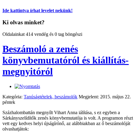
Ide kattintva írhat levelet nekünk!
Ki olvas minket?
Oldalainkat 414 vendég és 0 tag böngészi
Beszámoló a zenés
könyvbemutatóról és kiállítás-
megnyitóról
Kategória:
Tanúságtételek, beszámolók
Megjelent: 2015. május 22.
péntek
Százhalombattán megnyílt Vihart Anna iálítása, s ez egyben a
Sárkányszelídítők zenés könyvbemutatója is volt. A programon részt
vett egy kedves helyi újságírónő, az alábbiakban az ő beszámolóját
olvashatjátok: