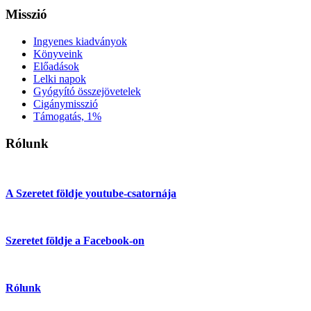
Misszió
Ingyenes kiadványok
Könyveink
Előadások
Lelki napok
Gyógyító összejövetelek
Cigánymisszió
Támogatás, 1%
Rólunk
A Szeretet földje youtube-csatornája
Szeretet földje a Facebook-on
Rólunk