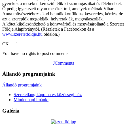
gyerekek a meséken keresztül élik ki szorongásaikat és félelmeiket.
Ő pedig igyekezett olyan meséket írni, amelyek méltóak Vihart
Anna művészetéhez: akad bennük konfliktus, keveredés, kérdés, de
azt a szereplők megoldják, helyrerakják, megválaszolják.
A kötet kikölcsönözhető a könyvtárból és megvásárolható a Szeretet
Földje Alapítványtól. (Részletek a Facebookon és a
www.szeretetfoldje.hu
oldalon.)
CK "
You have no rights to post comments
JComments
Állandó programjaink
Állandó programjaink
Szeretetláng kápolna és közösségi ház
Mindennapi imánk:
Galéria