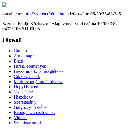
e-mail cím:
info@szeretetfoldje.hu
telefonszám: 06-30/33-88-245
Szeretet Földje Közhasznú Alapítvány számlaszáma:10700268-
04975106-51100005
Főmenü
Címlap
A mai napra
Eheti
Hírek, események
Beszámolók, tanúságtételek
Cikkek, írások
Márk evangéliumát olvasva
Hegyi beszéd
Jézus élete
Hiszekegy
Szeretetláng
Galgóczy Erzsébet
Evangelizációs levelek
Videók
Szemináriumok