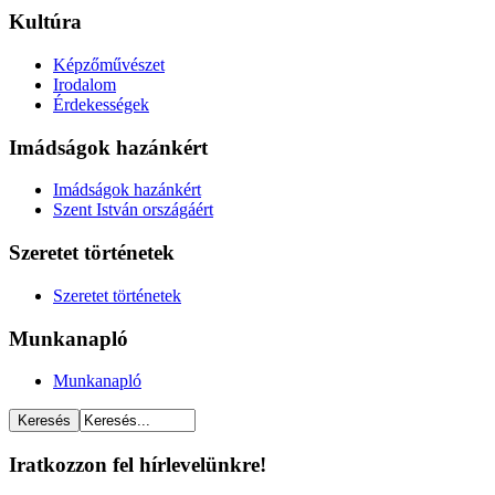
Kultúra
Képzőművészet
Irodalom
Érdekességek
Imádságok hazánkért
Imádságok hazánkért
Szent István országáért
Szeretet történetek
Szeretet történetek
Munkanapló
Munkanapló
Iratkozzon fel hírlevelünkre!