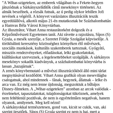
"A Wihar-szigeteken, az emberek világában és a Fekete-hegyen
játszódnak a Sárkányszelídítők című mesekönyv történetei. Az
almák beszélnek, a rózsák futnak, az ú pedig olykor lebillen Jofi
nevének a végéről. A könyvet varázslatos illusztrációk teszik
egyedülállóvá, alkotói május 21-én mutatkoztak be Százhalombattán
a Hamvas Béla Városi Könyvtárban.
Az illusztrátor, Vihart Anna restaurátorként dolgozik és a
Képzőművészeti Egyetemen tanít. Aki rávette a rajzolásra, Sípos (S)
Gyula, a mesék szerzője, a Szeretet Földje Szolgálat képviselője. A
törökbálinti keresztény közösséghez környéken élő művészek,
szociális munkások, kulturális szakemberek tartoznak. Gyógyító,
missziós rendezvényeket, előadásokat, lelki gyakorlatokat,
kiállításokat szerveznek, a legelesettebbeket szolgálják. A sárkányos
mesekönyv sokadik kiadványuk, a százhalombattai könyvtárba is
lassan „hazajárnak”.
A zenés könyvbemutató a művészi illusztrációkból álló mini tárlat
megnyitásával kezdődött. Vihart Anna grafikái olyan mesevilágba
csalogatnak, ahol mindennek – fának, hegynek, állatnak – lelke és
arca van. Ez még nem lenne újdonság, megszoktuk a bűbájos
Disney-filmeken. A „Wihar-szigeteken” azonban az arcok valódiak -
érzelmeket, tapasztalatokat, tulajdonságokat tükröznek, amelyek
nem feltétlenül pozitívak, de nem is egyértelműen negatívak, hanem
olyanok, amilyenek. Meg kell nézni!
A sárkányokkal természetesen, gond van, kicsit se cukik, van, aki
szerint ijesztőek. Sípos (S) Gyula szerint ez nem is baj, mert a