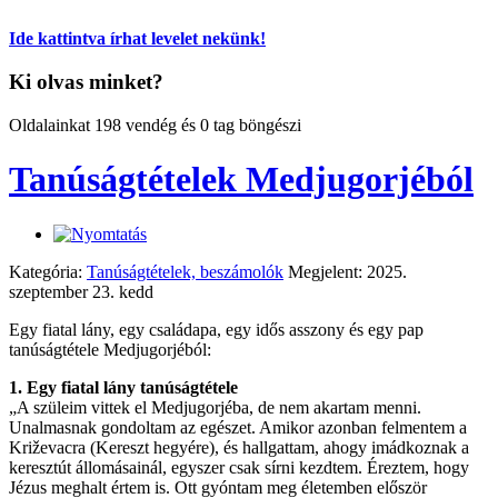
Ide kattintva írhat levelet nekünk!
Ki olvas minket?
Oldalainkat 198 vendég és 0 tag böngészi
Tanúságtételek Medjugorjéból
Kategória:
Tanúságtételek, beszámolók
Megjelent: 2025.
szeptember 23. kedd
Egy fiatal lány, egy családapa, egy idős asszony és egy pap
tanúságtétele Medjugorjéból:
1. Egy fiatal lány tanúságtétele
„A szüleim vittek el Medjugorjéba, de nem akartam menni.
Unalmasnak gondoltam az egészet. Amikor azonban felmentem a
Križevacra (Kereszt hegyére), és hallgattam, ahogy imádkoznak a
keresztút állomásainál, egyszer csak sírni kezdtem. Éreztem, hogy
Jézus meghalt értem is. Ott gyóntam meg életemben először