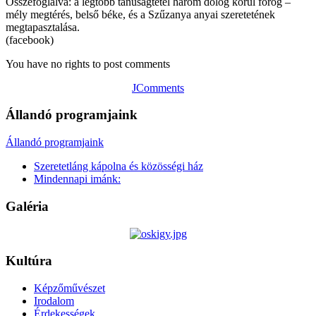
Összefoglalva: a legtöbb tanúságtétel három dolog körül forog –
mély megtérés, belső béke, és a Szűzanya anyai szeretetének
megtapasztalása.
(facebook)
You have no rights to post comments
JComments
Állandó programjaink
Állandó programjaink
Szeretetláng kápolna és közösségi ház
Mindennapi imánk:
Galéria
Kultúra
Képzőművészet
Irodalom
Érdekességek