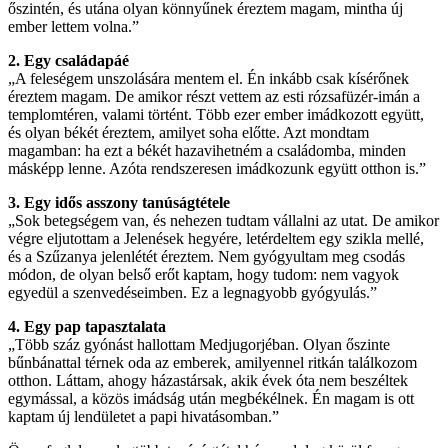
őszintén, és utána olyan könnyűnek éreztem magam, mintha új
ember lettem volna.”
2. Egy családapáé
„A feleségem unszolására mentem el. Én inkább csak kísérőnek
éreztem magam. De amikor részt vettem az esti rózsafüzér-imán a
templomtéren, valami történt. Több ezer ember imádkozott együtt,
és olyan békét éreztem, amilyet soha előtte. Azt mondtam
magamban: ha ezt a békét hazavihetném a családomba, minden
másképp lenne. Azóta rendszeresen imádkozunk együtt otthon is.”
3. Egy idős asszony tanúságtétele
„Sok betegségem van, és nehezen tudtam vállalni az utat. De amikor
végre eljutottam a Jelenések hegyére, letérdeltem egy szikla mellé,
és a Szűzanya jelenlétét éreztem. Nem gyógyultam meg csodás
módon, de olyan belső erőt kaptam, hogy tudom: nem vagyok
egyedül a szenvedéseimben. Ez a legnagyobb gyógyulás.”
4. Egy pap tapasztalata
„Több száz gyónást hallottam Medjugorjéban. Olyan őszinte
bűnbánattal térnek oda az emberek, amilyennel ritkán találkozom
otthon. Láttam, ahogy házastársak, akik évek óta nem beszéltek
egymással, a közös imádság után megbékélnek. Én magam is ott
kaptam új lendületet a papi hivatásomban.”