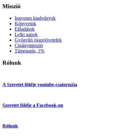
Misszió
Ingyenes kiadványok
Könyveink
Előadások
Lelki napok
Gyógyító összejövetelek
Cigánymisszió
Támogatás, 1%
Rólunk
A Szeretet földje youtube-csatornája
Szeretet földje a Facebook-on
Rólunk