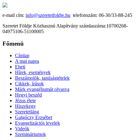
e-mail cím:
info@szeretetfoldje.hu
telefonszám: 06-30/33-88-245
Szeretet Földje Közhasznú Alapítvány számlaszáma:10700268-
04975106-51100005
Főmenü
Címlap
A mai napra
Eheti
Hírek, események
Beszámolók, tanúságtételek
Cikkek, írások
Márk evangéliumát olvasva
Hegyi beszéd
Jézus élete
Hiszekegy
Szeretetláng
Galgóczy Erzsébet
Evangelizációs levelek
Videók
Szemináriumok