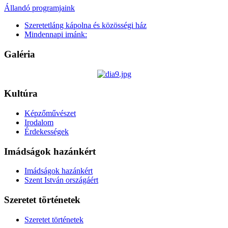
Állandó programjaink
Szeretetláng kápolna és közösségi ház
Mindennapi imánk:
Galéria
Kultúra
Képzőművészet
Irodalom
Érdekességek
Imádságok hazánkért
Imádságok hazánkért
Szent István országáért
Szeretet történetek
Szeretet történetek