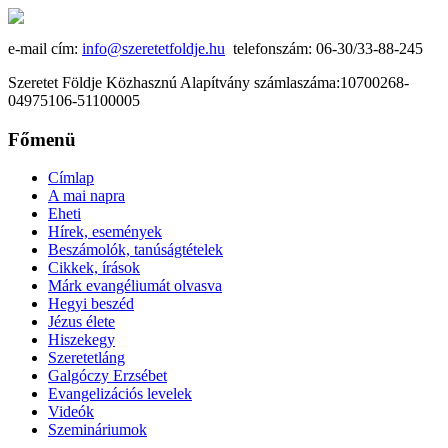
e-mail cím:
info@szeretetfoldje.hu
telefonszám: 06-30/33-88-245
Szeretet Földje Közhasznú Alapítvány számlaszáma:10700268-
04975106-51100005
Főmenü
Címlap
A mai napra
Eheti
Hírek, események
Beszámolók, tanúságtételek
Cikkek, írások
Márk evangéliumát olvasva
Hegyi beszéd
Jézus élete
Hiszekegy
Szeretetláng
Galgóczy Erzsébet
Evangelizációs levelek
Videók
Szemináriumok