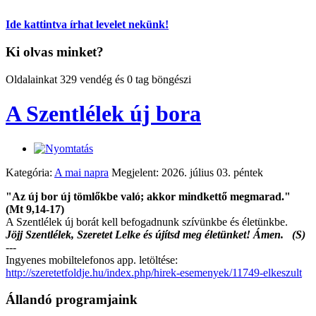
Ide kattintva írhat levelet nekünk!
Ki olvas minket?
Oldalainkat 329 vendég és 0 tag böngészi
A Szentlélek új bora
Kategória:
A mai napra
Megjelent: 2026. július 03. péntek
"Az új bor új tömlőkbe való; akkor mindkettő megmarad."
(Mt 9,14-17)
A Szentlélek új borát kell befogadnunk szívünkbe és életünkbe.
Jöjj Szentlélek, Szeretet Lelke és újítsd meg életünket! Ámen. (S)
---
Ingyenes mobiltelefonos app. letöltése:
http://szeretetfoldje.hu/index.php/hirek-esemenyek/11749-elkeszult
Állandó programjaink