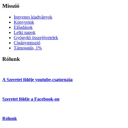
Misszió
Ingyenes kiadványok
Könyveink
Előadások
Lelki napok
Gyógyító összejövetelek
Cigánymisszió
Támogatás, 1%
Rólunk
A Szeretet földje youtube-csatornája
Szeretet földje a Facebook-on
Rólunk