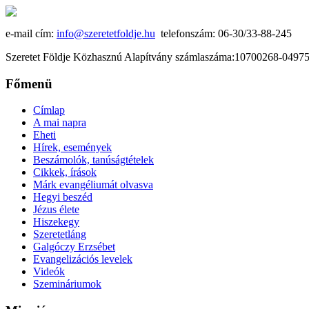
e-mail cím:
info@szeretetfoldje.hu
telefonszám: 06-30/33-88-245
Szeretet Földje Közhasznú Alapítvány számlaszáma:10700268-049
Főmenü
Címlap
A mai napra
Eheti
Hírek, események
Beszámolók, tanúságtételek
Cikkek, írások
Márk evangéliumát olvasva
Hegyi beszéd
Jézus élete
Hiszekegy
Szeretetláng
Galgóczy Erzsébet
Evangelizációs levelek
Videók
Szemináriumok