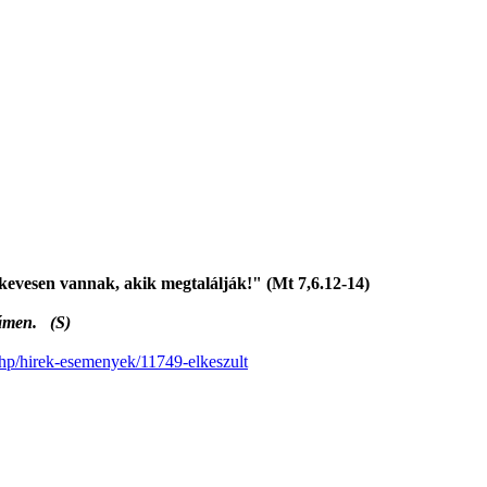
s kevesen vannak, akik megtalálják!" (Mt 7,6.12-14)
 ámen. (S)
.php/hirek-esemenyek/11749-elkeszult