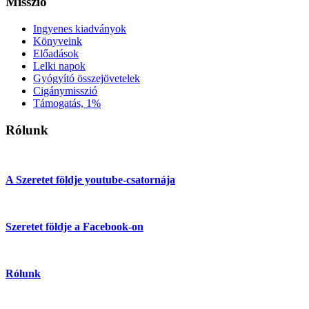
Misszió
Ingyenes kiadványok
Könyveink
Előadások
Lelki napok
Gyógyító összejövetelek
Cigánymisszió
Támogatás, 1%
Rólunk
A Szeretet földje youtube-csatornája
Szeretet földje a Facebook-on
Rólunk