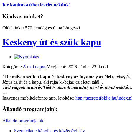
Ide kattintva írhat levelet nekünk!
Ki olvas minket?
Oldalainkat 570 vendég és 0 tag böngészi
Keskeny út és szűk kapu
Kategória:
A mai napra
Megjelent: 2026. június 23. kedd
"De milyen szűk a kapu és keskeny az út, amely az életre visz, é
Jézus az út és a kapu, aki rajta ki-bejár, az életet talál...
Tiéd vagyok uram és Tiéd is akarok maradni, most és mindörökké,
---
Ingyenes mobiltelefonos app. letöltése:
http://szeretetfoldje.hu/index
Állandó programjaink
Állandó programjaink
Szeretetláng kápolna és közösségi ház