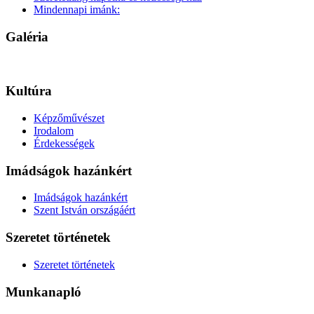
Mindennapi imánk:
Galéria
Kultúra
Képzőművészet
Irodalom
Érdekességek
Imádságok hazánkért
Imádságok hazánkért
Szent István országáért
Szeretet történetek
Szeretet történetek
Munkanapló