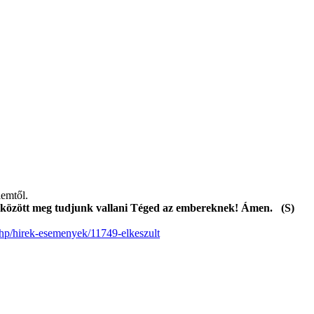
lemtől.
 között meg tudjunk vallani Téged az embereknek! Ámen. (S)
.php/hirek-esemenyek/11749-elkeszult