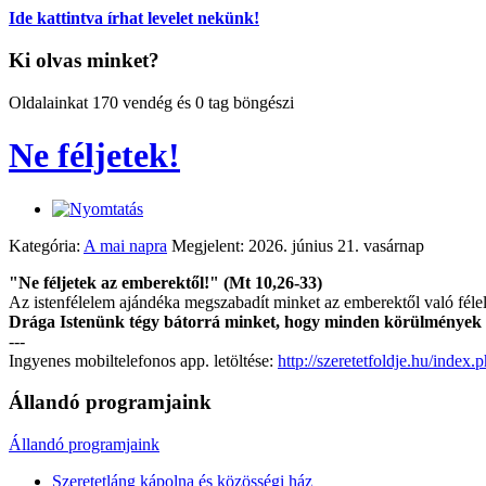
Ide kattintva írhat levelet nekünk!
Ki olvas minket?
Oldalainkat 170 vendég és 0 tag böngészi
Ne féljetek!
Kategória:
A mai napra
Megjelent: 2026. június 21. vasárnap
"Ne féljetek az emberektől!" (Mt 10,26-33)
Az istenfélelem ajándéka megszabadít minket az emberektől való féle
Drága Istenünk tégy bátorrá minket, hogy minden körülmények
---
Ingyenes mobiltelefonos app. letöltése:
http://szeretetfoldje.hu/index
Állandó programjaink
Állandó programjaink
Szeretetláng kápolna és közösségi ház