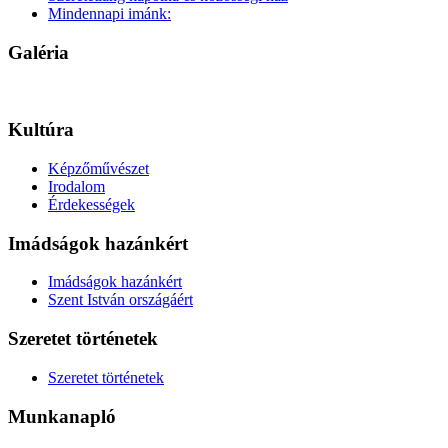
Mindennapi imánk:
Galéria
Kultúra
Képzőművészet
Irodalom
Érdekességek
Imádságok hazánkért
Imádságok hazánkért
Szent István országáért
Szeretet történetek
Szeretet történetek
Munkanapló