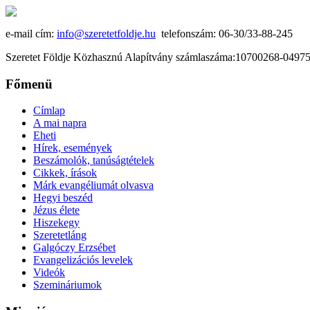
e-mail cím:
info@szeretetfoldje.hu
telefonszám: 06-30/33-88-245
Szeretet Földje Közhasznú Alapítvány számlaszáma:10700268-049
Főmenü
Címlap
A mai napra
Eheti
Hírek, események
Beszámolók, tanúságtételek
Cikkek, írások
Márk evangéliumát olvasva
Hegyi beszéd
Jézus élete
Hiszekegy
Szeretetláng
Galgóczy Erzsébet
Evangelizációs levelek
Videók
Szemináriumok