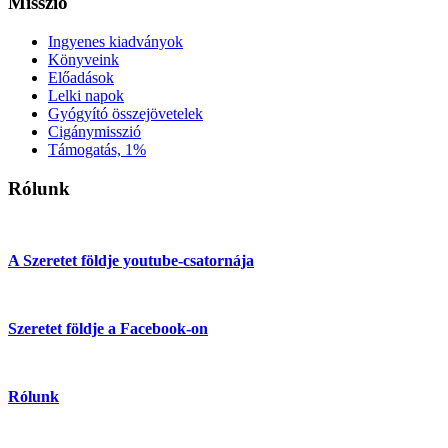
Misszió
Ingyenes kiadványok
Könyveink
Előadások
Lelki napok
Gyógyító összejövetelek
Cigánymisszió
Támogatás, 1%
Rólunk
A Szeretet földje youtube-csatornája
Szeretet földje a Facebook-on
Rólunk