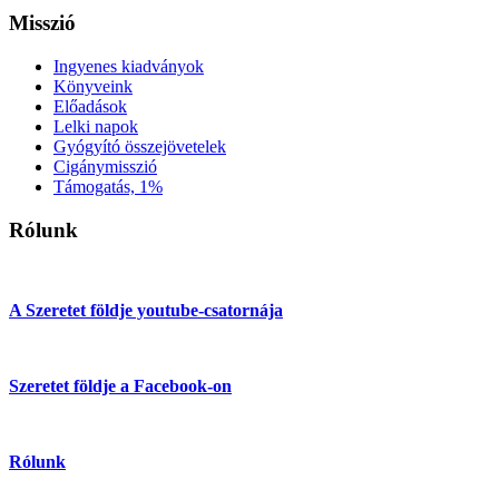
Misszió
Ingyenes kiadványok
Könyveink
Előadások
Lelki napok
Gyógyító összejövetelek
Cigánymisszió
Támogatás, 1%
Rólunk
A Szeretet földje youtube-csatornája
Szeretet földje a Facebook-on
Rólunk