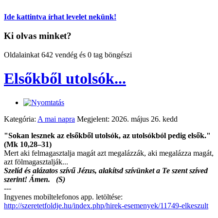
Ide kattintva írhat levelet nekünk!
Ki olvas minket?
Oldalainkat 642 vendég és 0 tag böngészi
Elsőkből utolsók...
Kategória:
A mai napra
Megjelent: 2026. május 26. kedd
"Sokan lesznek az elsőkből utolsók, az utolsókból pedig elsők."
(Mk 10,28–31)
Mert aki felmagasztalja magát azt megalázzák, aki megalázza magát,
azt fölmagasztalják...
Szelíd és alázatos szívű Jézus, alakítsd szívünket a Te szent szíved
szerint! Ámen. (S)
---
Ingyenes mobiltelefonos app. letöltése:
http://szeretetfoldje.hu/index.php/hirek-esemenyek/11749-elkeszult