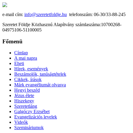
e-mail cím:
info@szeretetfoldje.hu
telefonszám: 06-30/33-88-245
Szeretet Földje Közhasznú Alapítvány számlaszáma:10700268-
04975106-51100005
Főmenü
Címlap
A mai napra
Eheti
Hírek, események
Beszámolók, tanúságtételek
Cikkek, írások
Márk evangéliumát olvasva
Hegyi beszéd
Jézus élete
Hiszekegy
Szeretetláng
Galgóczy Erzsébet
Evangelizációs levelek
Videók
Szemináriumok