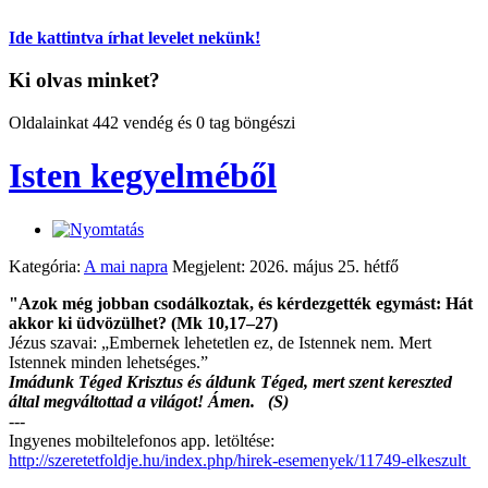
Ide kattintva írhat levelet nekünk!
Ki olvas minket?
Oldalainkat 442 vendég és 0 tag böngészi
Isten kegyelméből
Kategória:
A mai napra
Megjelent: 2026. május 25. hétfő
"Azok még jobban csodálkoztak, és kérdezgették egymást: Hát
akkor ki üdvözülhet? (Mk 10,17–27)
Jézus szavai: „Embernek lehetetlen ez, de Istennek nem. Mert
Istennek minden lehetséges.”
Imádunk Téged Krisztus és áldunk Téged, mert szent kereszted
által megváltottad a világot! Ámen. (S)
---
Ingyenes mobiltelefonos app. letöltése:
http://szeretetfoldje.hu/index.php/hirek-esemenyek/11749-elkeszult