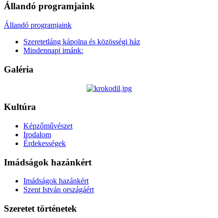
Állandó programjaink
Állandó programjaink
Szeretetláng kápolna és közösségi ház
Mindennapi imánk:
Galéria
Kultúra
Képzőművészet
Irodalom
Érdekességek
Imádságok hazánkért
Imádságok hazánkért
Szent István országáért
Szeretet történetek