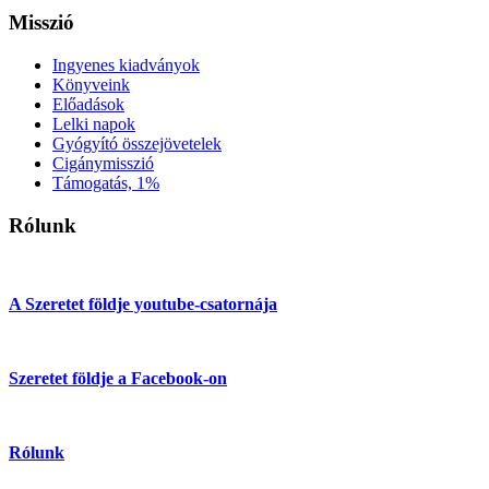
Misszió
Ingyenes kiadványok
Könyveink
Előadások
Lelki napok
Gyógyító összejövetelek
Cigánymisszió
Támogatás, 1%
Rólunk
A Szeretet földje youtube-csatornája
Szeretet földje a Facebook-on
Rólunk