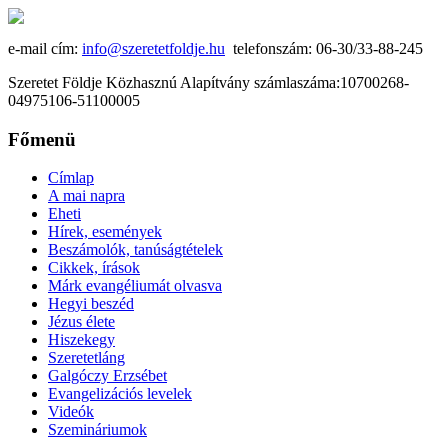
e-mail cím:
info@szeretetfoldje.hu
telefonszám: 06-30/33-88-245
Szeretet Földje Közhasznú Alapítvány számlaszáma:10700268-
04975106-51100005
Főmenü
Címlap
A mai napra
Eheti
Hírek, események
Beszámolók, tanúságtételek
Cikkek, írások
Márk evangéliumát olvasva
Hegyi beszéd
Jézus élete
Hiszekegy
Szeretetláng
Galgóczy Erzsébet
Evangelizációs levelek
Videók
Szemináriumok