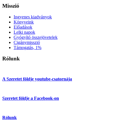
Misszió
Ingyenes kiadványok
Könyveink
Előadások
Lelki napok
Gyógyító összejövetelek
Cigánymisszió
Támogatás, 1%
Rólunk
A Szeretet földje youtube-csatornája
Szeretet földje a Facebook-on
Rólunk