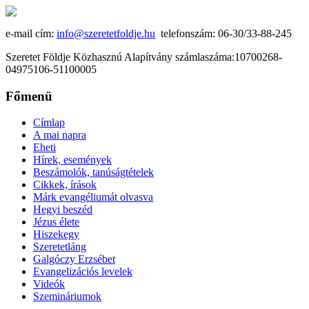
e-mail cím:
info@szeretetfoldje.hu
telefonszám: 06-30/33-88-245
Szeretet Földje Közhasznú Alapítvány számlaszáma:10700268-
04975106-51100005
Főmenü
Címlap
A mai napra
Eheti
Hírek, események
Beszámolók, tanúságtételek
Cikkek, írások
Márk evangéliumát olvasva
Hegyi beszéd
Jézus élete
Hiszekegy
Szeretetláng
Galgóczy Erzsébet
Evangelizációs levelek
Videók
Szemináriumok