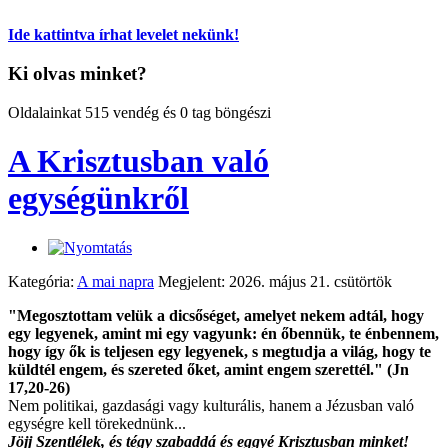
Ide kattintva írhat levelet nekünk!
Ki olvas minket?
Oldalainkat 515 vendég és 0 tag böngészi
A Krisztusban való
egységünkről
Kategória:
A mai napra
Megjelent: 2026. május 21. csütörtök
"Megosztottam velük a dicsőséget, amelyet nekem adtál, hogy
egy legyenek, amint mi egy vagyunk: én őbennük, te énbennem,
hogy így ők is teljesen egy legyenek, s megtudja a világ, hogy te
küldtél engem, és szereted őket, amint engem szerettél." (Jn
17,20-26)
Nem politikai, gazdasági vagy kulturális, hanem a Jézusban való
egységre kell törekednünk...
Jöjj Szentlélek, és tégy szabaddá és eggyé Krisztusban minket!