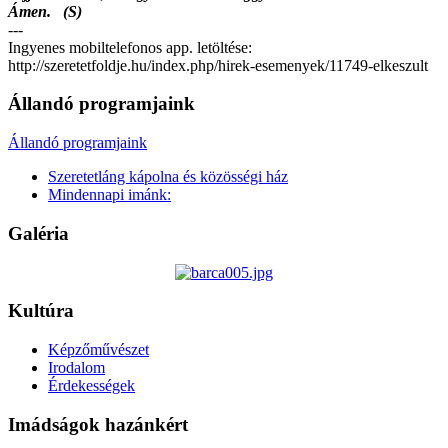
Ámen. (S)
---
Ingyenes mobiltelefonos app. letöltése:
http://szeretetfoldje.hu/index.php/hirek-esemenyek/11749-elkeszult
Állandó programjaink
Állandó programjaink
Szeretetláng kápolna és közösségi ház
Mindennapi imánk:
Galéria
Kultúra
Képzőművészet
Irodalom
Érdekességek
Imádságok hazánkért