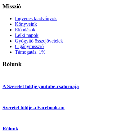
Misszió
Ingyenes kiadványok
Könyveink
Előadások
Lelki napok
Gyógyító összejövetelek
Cigánymisszió
Támogatás, 1%
Rólunk
A Szeretet földje youtube-csatornája
Szeretet földje a Facebook-on
Rólunk