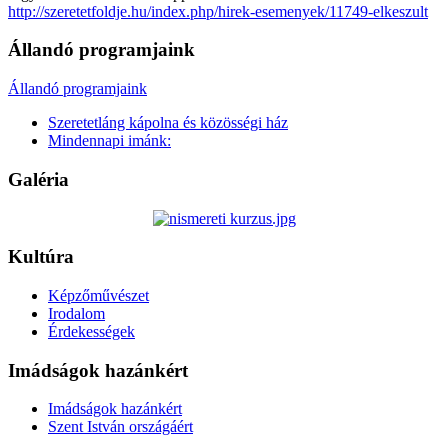
http://szeretetfoldje.hu/index.php/hirek-esemenyek/11749-elkeszult
Állandó programjaink
Állandó programjaink
Szeretetláng kápolna és közösségi ház
Mindennapi imánk:
Galéria
Kultúra
Képzőművészet
Irodalom
Érdekességek
Imádságok hazánkért
Imádságok hazánkért
Szent István országáért