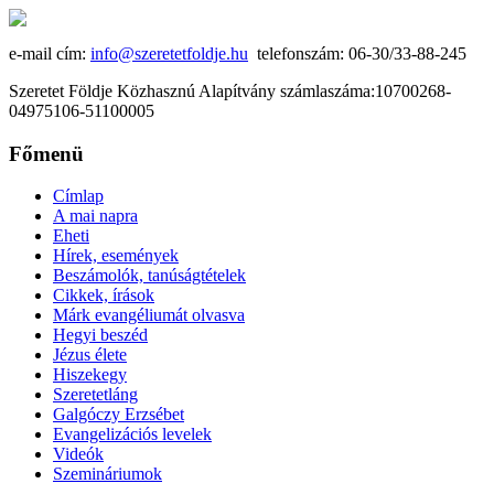
e-mail cím:
info@szeretetfoldje.hu
telefonszám: 06-30/33-88-245
Szeretet Földje Közhasznú Alapítvány számlaszáma:10700268-
04975106-51100005
Főmenü
Címlap
A mai napra
Eheti
Hírek, események
Beszámolók, tanúságtételek
Cikkek, írások
Márk evangéliumát olvasva
Hegyi beszéd
Jézus élete
Hiszekegy
Szeretetláng
Galgóczy Erzsébet
Evangelizációs levelek
Videók
Szemináriumok