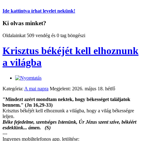
Ide kattintva írhat levelet nekünk!
Ki olvas minket?
Oldalainkat 509 vendég és 0 tag böngészi
Krisztus békéjét kell elhoznunk
a világba
Kategória:
A mai napra
Megjelent: 2026. május 18. hétfő
"Mindezt azért mondtam nektek, hogy békességet találjatok
bennem." (Jn 16,29-33)
Krisztus békéjét kell elhoznunk a világba, hogy a világ békességre
leljen.
Béke fejedelme, szentséges Istenünk, Úr Jézus szent szíve, békéért
esdeklünk... ámen. (S)
---
Ingyenes mobiltelefonos app. letöltése: